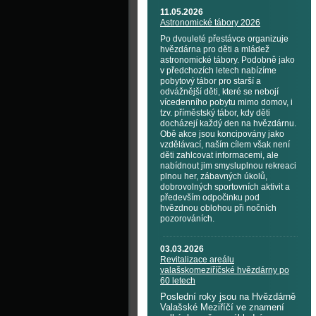
11.05.2026
Astronomické tábory 2026
Po dvouleté přestávce organizuje
hvězdárna pro děti a mládež
astronomické tábory. Podobně jako
v předchozích letech nabízíme
pobytový tábor pro starší a
odvážnější děti, které se nebojí
vícedenního pobytu mimo domov, i
tzv. příměstský tábor, kdy děti
docházejí každý den na hvězdárnu.
Obě akce jsou koncipovány jako
vzdělávací, naším cílem však není
děti zahlcovat informacemi, ale
nabídnout jim smysluplnou rekreaci
plnou her, zábavných úkolů,
dobrovolných sportovních aktivit a
především odpočinku pod
hvězdnou oblohou při nočních
pozorováních.
03.03.2026
Revitalizace areálu
valašskomeziříčské hvězdárny po
60 letech
Poslední roky jsou na Hvězdárně
Valašské Meziříčí ve znamení