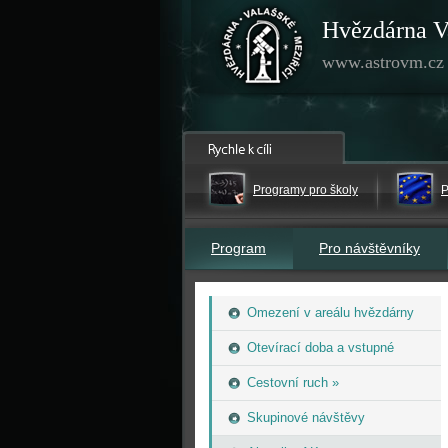
Hvězdárna V
www.astrovm.cz
Programy pro školy
P
Program
Pro návštěvníky
Omezení v areálu hvězdárny
Otevírací doba a vstupné
Cestovní ruch »
Skupinové návštěvy