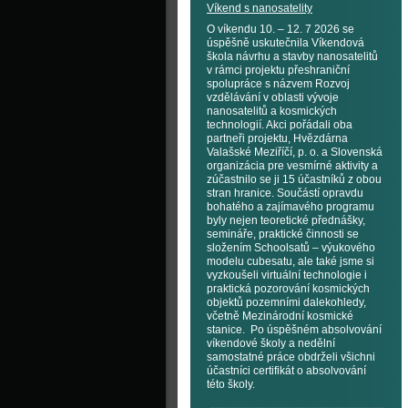
Víkend s nanosatelity
O víkendu 10. – 12. 7 2026 se
úspěšně uskutečnila Víkendová
škola návrhu a stavby nanosatelitů
v rámci projektu přeshraniční
spolupráce s názvem Rozvoj
vzdělávání v oblasti vývoje
nanosatelitů a kosmických
technologií. Akci pořádali oba
partneři projektu, Hvězdárna
Valašské Meziříčí, p. o. a Slovenská
organizácia pre vesmírné aktivity a
zúčastnilo se ji 15 účastníků z obou
stran hranice. Součástí opravdu
bohatého a zajímavého programu
byly nejen teoretické přednášky,
semináře, praktické činnosti se
složením Schoolsatů – výukového
modelu cubesatu, ale také jsme si
vyzkoušeli virtuální technologie i
praktická pozorování kosmických
objektů pozemními dalekohledy,
včetně Mezinárodní kosmické
stanice. Po úspěšném absolvování
víkendové školy a nedělní
samostatné práce obdrželi všichni
účastníci certifikát o absolvování
této školy.