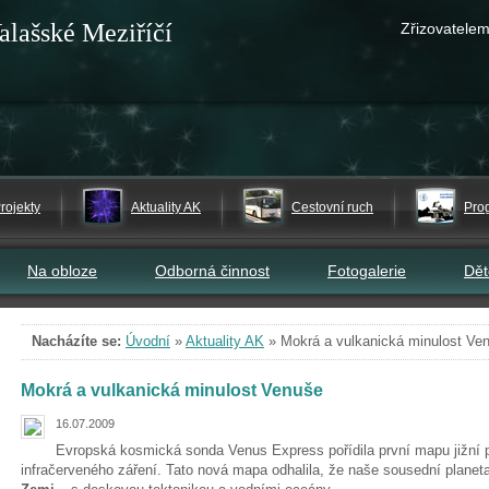
alašské Meziříčí
Zřizovatelem
rojekty
Aktuality AK
Cestovní ruch
Pro
Na obloze
Odborná činnost
Fotogalerie
Dě
Nacházíte se:
Úvodní
»
Aktuality AK
»
Mokrá a vulkanická minulost Ve
Mokrá a vulkanická minulost Venuše
16.07.2009
Evropská kosmická sonda Venus Express pořídila první mapu jižní 
infračerveného záření. Tato nová mapa odhalila, že naše sousední planet