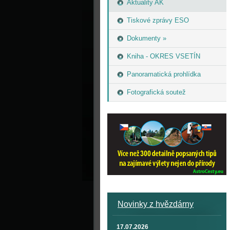
Aktuality AK
Tiskové zprávy ESO
Dokumenty »
Kniha - OKRES VSETÍN
Panoramatická prohlídka
Fotografická soutež
Novinky z hvězdárny
17.07.2026