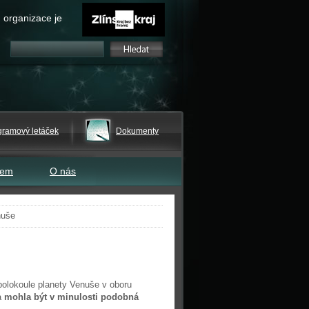
 organizace je
gramový letáček
Dokumenty
tem
O nás
nuše
polokoule planety Venuše v oboru
a
mohla být v minulosti podobná