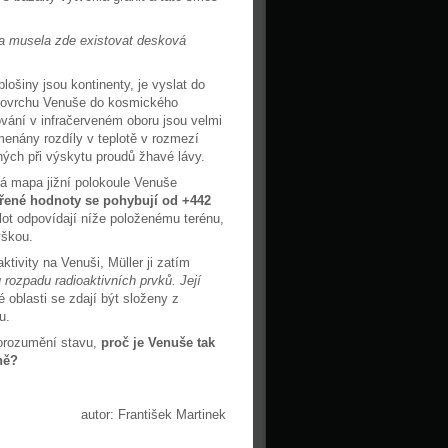
 a musela zde existovat desková
lošiny jsou kontinenty, je vyslat do
z povrchu Venuše do kosmického
ování v infračerveném oboru jsou velmi
menány rozdíly v teplotě v rozmezí
ých při výskytu proudů žhavé lávy.
ené hodnoty se pohybují od +442
lot odpovídají níže položenému terénu,
ýškou.
ivity na Venuši, Müller ji zatím
u rozpadu radioaktivních prvků. Její
ré oblasti se zdají být složeny z
u.
porozumění stavu,
proč je Venuše tak
ně?
autor: František Martinek