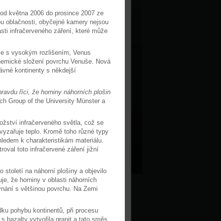
 od května 2006 do prosince 2007 ze
ou oblačnosti, obyčejné kamery nejsou
sti infračerveného záření, které může
uše s vysokým rozlišením, Venus
hemické složení povrchu Venuše. Nová
ávné kontinenty s někdejší
avdu říci, že horniny náhorních plošin
arch Group of the University Münster a
ožství infračerveného světla, což se
vyzařuje teplo. Kromě toho různé typy
hledem k charakteristikám materiálu.
oval toto infračervené záření jižní
století na náhorní plošiny a objevilo
e, že horniny v oblasti náhorních
ovnání s většinou povrchu. Na Zemi
dku pohybu kontinentů, při procesu
s bazalty vytvořila granit a tato směs