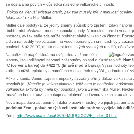
se dostala na povrch v důsledku následné vulkanické činnosti.
„
Pokud na Venuši existuje granit, pak zde musely být v minulosti oceány
tektonika
,“ říká Nils Müller.
Müller dále podotýká, že jediný známý způsob pro zjištění, zda-li náhorní p
těchto míst přistávací modul kosmické sondy. V minulosti unikla voda 
prostoru, avšak stále zde může probíhat slabá vulkanická činnost. Pozor
citlivá na rozdíly teplot. Zatím na všech pořízených snímcích byly zazna
pouhých 3 až 20 °C, místo charakteristických vysokých rozdílů, očekávan
Na pořízené mapě, která má svůj střed v jižním pólu
planety, jsou odlišnými barvami znázorněny oblasti o různé teplotě.
Naměř
°C (červená barva) do +422 °C (tmavě modrá barva).
Vyšší hodnoty tep
zatímco nižší teplota byla naměřena v oblastech s vyšší „nadmořskou“ v
Ačkoliv sonda Venus Express neposkytla žádný přímý důkaz vulkanické akt
nevylučuje. „
Venuše je velkou planetou, jejíž nitro je nahříváno v důsledk
vulkanická aktivita by měla být podobná jako u Země
,“ říká Müller. Někte
tmavších hornin, což naznačuje na relativně nedávnou vulkanickou aktivit
Nová mapa dává astronomům další pracovní nástroj pro jejich pátrání a 
podobná Zemi, pokud se týká velikosti, ale proč se vyvíjela tak odliš
Zdroj:
http://www.esa.int/esaCP/SEMUQCLXOWF_index_0.html