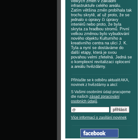
velkých změn v základní
infrastruktuře celého areálu.
Zatím většina změn probíhala tak
trochu skrytě, ať už proto, že se
jednalo o opravy či úpravy
interiérů nebo proto, že byla
skryta za hradbou stromů. První
velkou změnou bylo vybudování
nového objektu Kulturního a
kreativního centra na ulici J. K.
Tyla a nyní se dostáváme do
další etapy, která je svou
povahou velmi zřetelná. Jedná se
o komplexní revitalizaci oplocení
a areálu hvězdárny.
Přihlašte se k odběru aktualit AKA,
novinek z hvězdárny a akcí:
S Vašimi osobními údaji pracujeme
dle našich
zásad zpracování
osobních údajů
.
Více informací o zasílání novinek