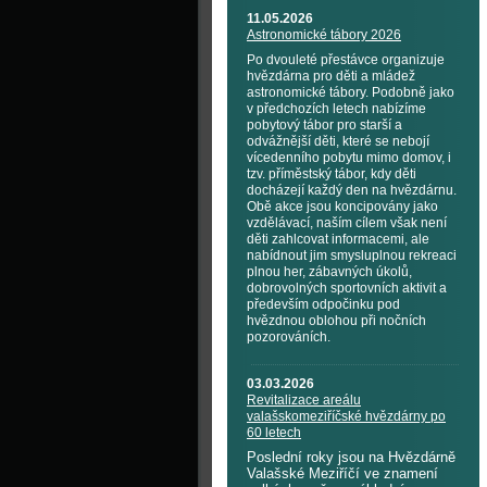
11.05.2026
Astronomické tábory 2026
Po dvouleté přestávce organizuje
hvězdárna pro děti a mládež
astronomické tábory. Podobně jako
v předchozích letech nabízíme
pobytový tábor pro starší a
odvážnější děti, které se nebojí
vícedenního pobytu mimo domov, i
tzv. příměstský tábor, kdy děti
docházejí každý den na hvězdárnu.
Obě akce jsou koncipovány jako
vzdělávací, naším cílem však není
děti zahlcovat informacemi, ale
nabídnout jim smysluplnou rekreaci
plnou her, zábavných úkolů,
dobrovolných sportovních aktivit a
především odpočinku pod
hvězdnou oblohou při nočních
pozorováních.
03.03.2026
Revitalizace areálu
valašskomeziříčské hvězdárny po
60 letech
Poslední roky jsou na Hvězdárně
Valašské Meziříčí ve znamení