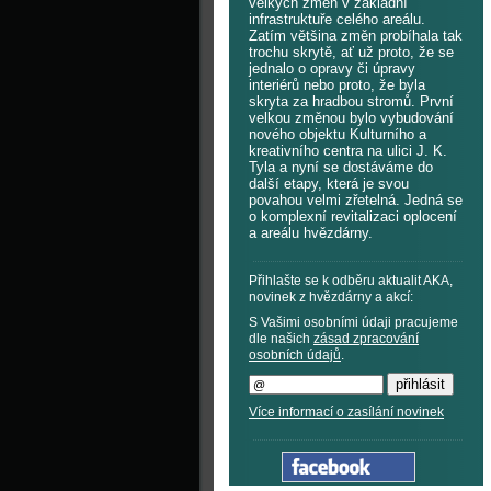
velkých změn v základní
infrastruktuře celého areálu.
Zatím většina změn probíhala tak
trochu skrytě, ať už proto, že se
jednalo o opravy či úpravy
interiérů nebo proto, že byla
skryta za hradbou stromů. První
velkou změnou bylo vybudování
nového objektu Kulturního a
kreativního centra na ulici J. K.
Tyla a nyní se dostáváme do
další etapy, která je svou
povahou velmi zřetelná. Jedná se
o komplexní revitalizaci oplocení
a areálu hvězdárny.
Přihlašte se k odběru aktualit AKA,
novinek z hvězdárny a akcí:
S Vašimi osobními údaji pracujeme
dle našich
zásad zpracování
osobních údajů
.
Více informací o zasílání novinek