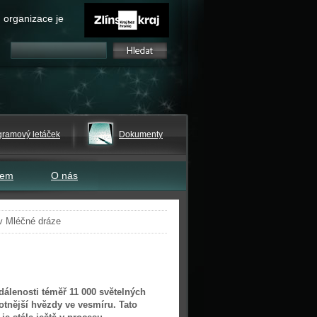
 organizace je
gramový letáček
Dokumenty
tem
O nás
v Mléčné dráze
dálenosti téměř 11 000 světelných
tnější hvězdy ve vesmíru. Tato