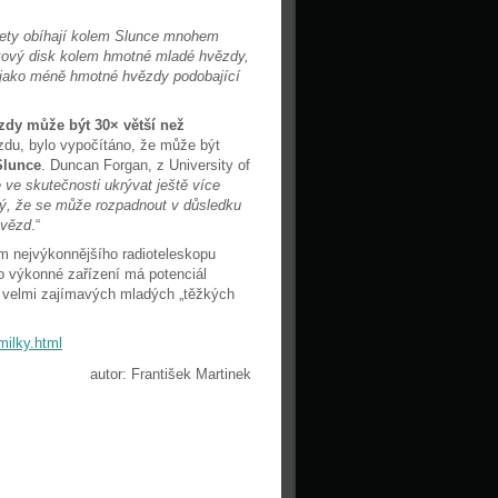
anety obíhají kolem Slunce mnohem
takový disk kolem hmotné mladé hvězdy,
 jako méně hmotné hvězdy podobající
dy může být 30× větší než
ězdu, bylo vypočítáno, že může být
Slunce
. Duncan Forgan, z University of
 ve skutečnosti ukrývat ještě více
ný, že se může rozpadnout v důsledku
hvězd
.“
ím nejvýkonnějšího radioteleskopu
to výkonné zařízení má potenciál
 velmi zajímavých mladých „těžkých
milky.html
autor: František Martinek