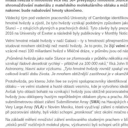
mladá hvězda o hmotnosti více než 30× převyšující hmotnost Slunce j
shromažďování materiálu z mateřského molekulárního oblaku a můž
nakonec bude nabalování hmoty ukončeno.
Vědecký tým pod vedením pracovníků University of Cambridge identifikova
hmotné hvězdy a zjistil, že tyto hvězdy vznikají podobným způsobem ja
Slunci – z rotujících plynných a prachových disků. Tyto závěry byly prez
2016 na University of Exeter a následně byly publikovány v Monthly Notic
Velmi hmotné mladé hvězdy v naší Galaxii – ty s hmotností přinejmenším 
studovat mnohem obtížněji než menší hvězdy. Je to proto, že
žijí velmi
vzácně mezi 100 miliardami hvězd v Mléčné dráze, v průměru jsou od nás
„
Průměrná hvězda jako naše Slunce se zformovala v průběhu několika mi
vznikají řádově desetkrát rychleji – přibližně za 100 000 roků
,“ říká John I
Astronomy, hlavní autor výzkumu. „
Tyto hmotné hvězdy rovněž spalují vel
celkově kratší dobu života. Je mnohem obtížnější zastihnout je v okamžik
Protohvězda, pro kterou John Ilee se svými spolupracovníky identifikova
oblaku – ve velmi studené a husté oblasti vesmíru, kde je vytvořeno ideál
Avšak tyto oblasti bohaté na vznikající hvězdy jsou obtížně pozorovatel
hvězdy jsou obklopeny hustým neprůhledným oblakem plynu a prachu. Ale p
submilimetrovou oblast záření Submillimeter Array (
SMA
) na Havajských 
Very Large Array (
VLA
) v Novém Mexiku, které využívají záření o relativ
při pozorování oblohy, byli vědci schopni „proniknout“ skrz okolní mračn
Na základě měření množství záření emitovaného studeným prachem v blíz
„otisků prstů“ rozličných molekul plynu, výzkumníci byli schopni určit pří