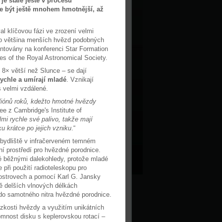
e stále ještě v procesu
e být ještě mnohem hmotnější, až
l klíčovou fázi ve zrození velmi
ko většina menších hvězd podobných
entovány na konferenci Star Formation
es of the Royal Astronomical Society.
8× větší než Slunce – se dají
 rychle a umírají mladé
. Vznikají
 velmi vzdálené.
liónů roků, kdežto hmotné hvězdy
lee z Cambridge's Institute of
mi rychle své palivo, takže mají
u krátce po jejich vzniku
.“
l bydliště v infračerveném temném
ní prostředí pro hvězdné porodnice.
né běžnými dalekohledy, protože mladé
ři použití radioteleskopu pro
ostrovech a pomocí Karl G. Jansky
ně delších vlnových délkách
o do samotného nitra hvězdné porodnice.
kosti hvězdy a využitím unikátních
tomnost disku s keplerovskou rotací –