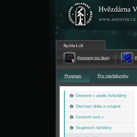
Hvězdárna V
www.astrovm.cz
Programy pro školy
P
Program
Pro návštěvníky
Omezení v areálu hvězdárny
Otevírací doba a vstupné
Cestovní ruch »
Skupinové návštěvy