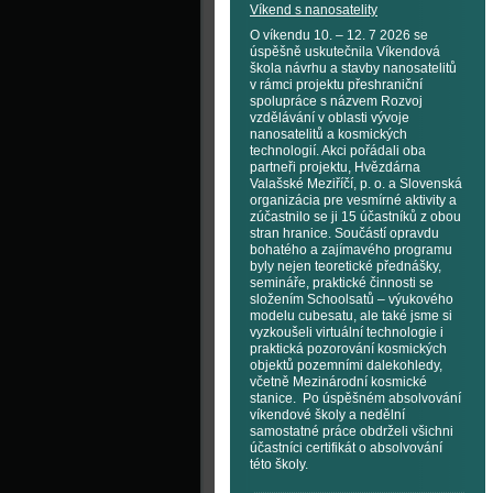
Víkend s nanosatelity
O víkendu 10. – 12. 7 2026 se
úspěšně uskutečnila Víkendová
škola návrhu a stavby nanosatelitů
v rámci projektu přeshraniční
spolupráce s názvem Rozvoj
vzdělávání v oblasti vývoje
nanosatelitů a kosmických
technologií. Akci pořádali oba
partneři projektu, Hvězdárna
Valašské Meziříčí, p. o. a Slovenská
organizácia pre vesmírné aktivity a
zúčastnilo se ji 15 účastníků z obou
stran hranice. Součástí opravdu
bohatého a zajímavého programu
byly nejen teoretické přednášky,
semináře, praktické činnosti se
složením Schoolsatů – výukového
modelu cubesatu, ale také jsme si
vyzkoušeli virtuální technologie i
praktická pozorování kosmických
objektů pozemními dalekohledy,
včetně Mezinárodní kosmické
stanice. Po úspěšném absolvování
víkendové školy a nedělní
samostatné práce obdrželi všichni
účastníci certifikát o absolvování
této školy.