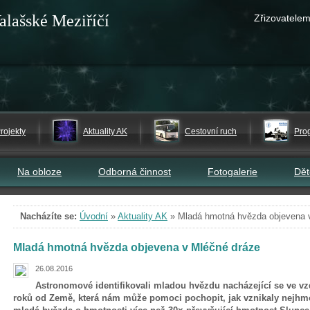
alašské Meziříčí
Zřizovatelem
rojekty
Aktuality AK
Cestovní ruch
Pro
Na obloze
Odborná činnost
Fotogalerie
Dě
Nacházíte se:
Úvodní
»
Aktuality AK
»
Mladá hmotná hvězda objevena 
Mladá hmotná hvězda objevena v Mléčné dráze
26.08.2016
Astronomové identifikovali mladou hvězdu nacházející se ve vz
roků od Země, která nám může pomoci pochopit, jak vznikaly nejhmo