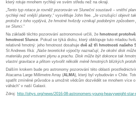
který rotuje mnohem rychleji ve svém středu než na okraji.
„
Tento typ rotace je rovněž pozorován ve Sluneční soustavě – vnitřní pl
rychleji než vnější planety
,“ vysvětluje John Ilee. „
Je vzrušující objevit 
protože z toho vyplývá, že hmotné hvězdy vznikají podobným způsobem
se Slunci
.“
Na základě těchto pozorování astronomové určili, že
hmotnost protohvěz
hmotnost Slunce
. Pokud se týká disku, který obklopuje tuto mladou hv
relativně hmotný: jeho hmotnost dosahuje
dvě až tři hmotnosti našeho 
St Andrews říká: „
Naše teoretické výpočty naznačují, že okolní disk může
materiálu pod vrstvami plynu a prachu. Disk může být dokonce tak hmot
vlastní gravitace a přitom vytvořit několik méně hmotných blízkých proto
Dalším krokem bude pro astronomy pozorování této oblasti prostřednictv
Atacama Large Millimetre Array (
ALMA
), který byl vybudován v Chile. To
spatřit zmíněné průvodce a umožnit vědcům dozvědět se mnohem více o
váhách“ v naší Galaxii.
Zdroj:
http://phys.org/news/2016-08-astronomers-young-heavyweight-star-