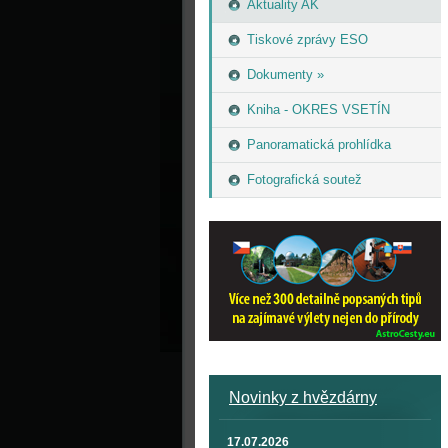
Aktuality AK
Tiskové zprávy ESO
Dokumenty »
Kniha - OKRES VSETÍN
Panoramatická prohlídka
Fotografická soutež
Novinky z hvězdárny
17.07.2026