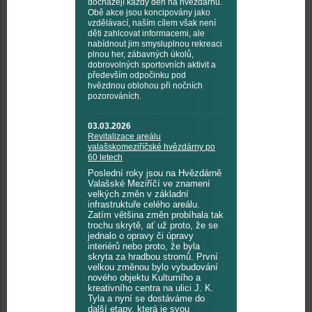
docházejí každý den na hvězdárnu.
Obě akce jsou koncipovány jako
vzdělávací, naším cílem však není
děti zahlcovat informacemi, ale
nabídnout jim smysluplnou rekreaci
plnou her, zábavných úkolů,
dobrovolných sportovních aktivit a
především odpočinku pod
hvězdnou oblohou při nočních
pozorováních.
03.03.2026
Revitalizace areálu
valašskomeziříčské hvězdárny po
60 letech
Poslední roky jsou na Hvězdárně
Valašské Meziříčí ve znamení
velkých změn v základní
infrastruktuře celého areálu.
Zatím většina změn probíhala tak
trochu skrytě, ať už proto, že se
jednalo o opravy či úpravy
interiérů nebo proto, že byla
skryta za hradbou stromů. První
velkou změnou bylo vybudování
nového objektu Kulturního a
kreativního centra na ulici J. K.
Tyla a nyní se dostáváme do
další etapy, která je svou