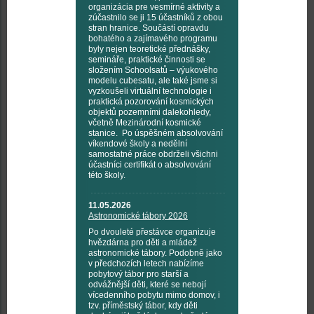
organizácia pre vesmírné aktivity a
zúčastnilo se ji 15 účastníků z obou
stran hranice. Součástí opravdu
bohatého a zajímavého programu
byly nejen teoretické přednášky,
semináře, praktické činnosti se
složením Schoolsatů – výukového
modelu cubesatu, ale také jsme si
vyzkoušeli virtuální technologie i
praktická pozorování kosmických
objektů pozemními dalekohledy,
včetně Mezinárodní kosmické
stanice. Po úspěšném absolvování
víkendové školy a nedělní
samostatné práce obdrželi všichni
účastníci certifikát o absolvování
této školy.
11.05.2026
Astronomické tábory 2026
Po dvouleté přestávce organizuje
hvězdárna pro děti a mládež
astronomické tábory. Podobně jako
v předchozích letech nabízíme
pobytový tábor pro starší a
odvážnější děti, které se nebojí
vícedenního pobytu mimo domov, i
tzv. příměstský tábor, kdy děti