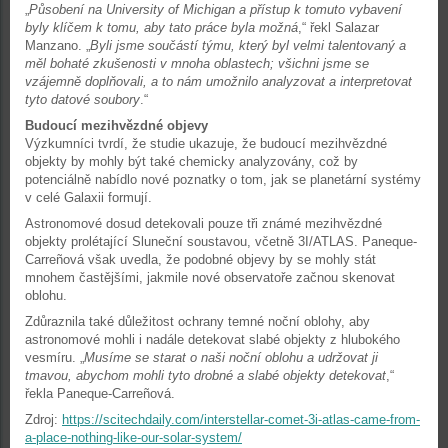
„
Působení na University of Michigan a přístup k tomuto vybavení
byly klíčem k tomu, aby tato práce byla možná
,“ řekl Salazar
Manzano. „
Byli jsme součástí týmu, který byl velmi talentovaný a
měl bohaté zkušenosti v mnoha oblastech; všichni jsme se
vzájemně doplňovali, a to nám umožnilo analyzovat a interpretovat
tyto datové soubory
.“
Budoucí mezihvězdné objevy
Výzkumníci tvrdí, že studie ukazuje, že budoucí mezihvězdné
objekty by mohly být také chemicky analyzovány, což by
potenciálně nabídlo nové poznatky o tom, jak se planetární systémy
v celé Galaxii formují.
Astronomové dosud detekovali pouze tři známé mezihvězdné
objekty prolétající Sluneční soustavou, včetně 3I/ATLAS. Paneque-
Carreñová však uvedla, že podobné objevy by se mohly stát
mnohem častějšími, jakmile nové observatoře začnou skenovat
oblohu.
Zdůraznila také důležitost ochrany temné noční oblohy, aby
astronomové mohli i nadále detekovat slabé objekty z hlubokého
vesmíru. „
Musíme se starat o naši noční oblohu a udržovat ji
tmavou, abychom mohli tyto drobné a slabé objekty detekovat
,“
řekla Paneque-Carreñová.
Zdroj:
https://scitechdaily.com/interstellar-comet-3i-atlas-came-from-
a-place-nothing-like-our-solar-system/