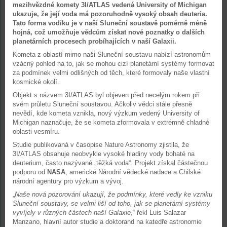
mezihvězdné komety 3I/ATLAS vedená University of Michigan
ukazuje, že její voda má pozoruhodně vysoký obsah deuteria.
Tato forma vodíku je v naší Sluneční soustavě poměrně méně
hojná, což umožňuje vědcům získat nové poznatky o dalších
planetárních procesech probíhajících v naší Galaxii.
Kometa z oblastí mimo naši Sluneční soustavu nabízí astronomům
vzácný pohled na to, jak se mohou cizí planetární systémy formovat
za podmínek velmi odlišných od těch, které formovaly naše vlastní
kosmické okolí.
Objekt s názvem 3I/ATLAS byl objeven před necelým rokem při
svém průletu Sluneční soustavou. Ačkoliv vědci stále přesně
nevědí, kde kometa vznikla, nový výzkum vedený University of
Michigan naznačuje, že se kometa zformovala v extrémně chladné
oblasti vesmíru.
Studie publikovaná v časopise Nature Astronomy zjistila, že
3I/ATLAS obsahuje neobvykle vysoké hladiny vody bohaté na
deuterium, často nazývané „těžká voda“. Projekt získal částečnou
podporu od
NASA
, americké Národní vědecké nadace a Chilské
národní agentury pro výzkum a vývoj.
„
Naše nová pozorování ukazují, že podmínky, které vedly ke vzniku
Sluneční soustavy, se velmi liší od toho, jak se planetární systémy
vyvíjely v různých částech naší Galaxie
,“ řekl Luis Salazar
Manzano, hlavní autor studie a doktorand na katedře astronomie