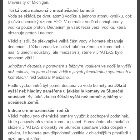
University of Michigan.
Těžká voda nalezená v mezihvězdné kometě
Voda se skládá ze dvou atomů vodíku a jednoho atomu kyslíku, což
jí dává chemický vzorec H2O. V normální vodě obsahují atomy
vodíku pouze proton. Deuterium je však těžší verzí vodíku, která
obsahuje proton i neutron.
Vědci zjistili, že překvapivě velká část vody v kometě obsahuje
deuterium. Těžkou vodu lze nalézt také na Zemi a v kometách z
naší Sluneční soustavy, ale množství zjištěné v 3I/ATLAS bylo
mnohem větší.
„
Množství deuteria v porovnání s běžným vodíkem ve vodě je vyšší
než cokoliv, co jsme dosud viděli v jiných planetárních systémech a
kometách
,“ řekl Salazar Manzano.
Podle výzkumníků byl poměr deuteria ve vodě komety asi
30krát
vyšší než hladiny naměřené u jakékoliv komety ve Sluneční
soustavě
. Byl také zhruba
40krát vyšší než poměr zjištěný v
oceánech Země
.
Indicie o mimozemském rodišti
Vědci mohou tyto chemické poměry využít k pochopení podmínek,
které panovaly při vzniku komet a planet. Porovnáním chemického
složení 3I/ATLAS s objekty ve Sluneční soustavě vědci dospěli k
závěru, že kometa pravděpodobně vznikla v chladnějším prostředí s
nižší úrovní záření.