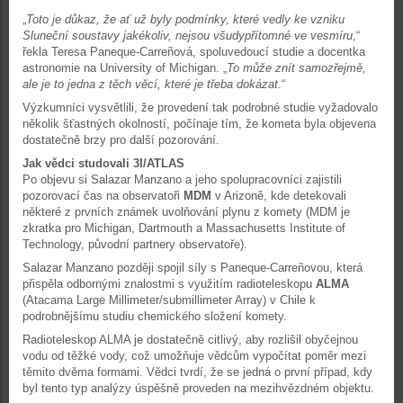
„
Toto je důkaz, že ať už byly podmínky, které vedly ke vzniku
Sluneční soustavy jakékoliv, nejsou všudypřítomné ve vesmíru
,“
řekla Teresa Paneque-Carreñová, spoluvedoucí studie a docentka
astronomie na University of Michigan. „
To může znít samozřejmě,
ale je to jedna z těch věcí, které je třeba dokázat
.“
Výzkumníci vysvětlili, že provedení tak podrobné studie vyžadovalo
několik šťastných okolností, počínaje tím, že kometa byla objevena
dostatečně brzy pro další pozorování.
Jak vědci studovali 3I/ATLAS
Po objevu si Salazar Manzano a jeho spolupracovníci zajistili
pozorovací čas na observatoři
MDM
v Arizoně, kde detekovali
některé z prvních známek uvolňování plynu z komety (MDM je
zkratka pro Michigan, Dartmouth a Massachusetts Institute of
Technology, původní partnery observatoře).
Salazar Manzano později spojil síly s Paneque-Carreñovou, která
přispěla odbornými znalostmi s využitím radioteleskopu
ALMA
(Atacama Large Millimeter/submillimeter Array) v Chile k
podrobnějšímu studiu chemického složení komety.
Radioteleskop ALMA je dostatečně citlivý, aby rozlišil obyčejnou
vodu od těžké vody, což umožňuje vědcům vypočítat poměr mezi
těmito dvěma formami. Vědci tvrdí, že se jedná o první případ, kdy
byl tento typ analýzy úspěšně proveden na mezihvězdném objektu.