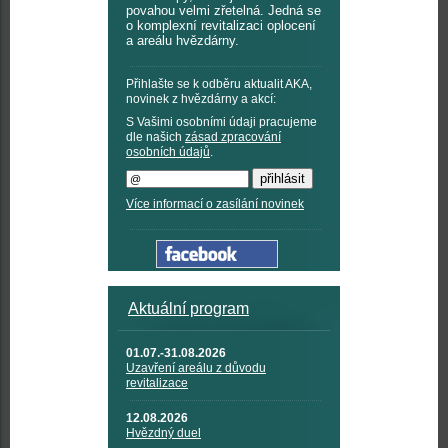
povahou velmi zřetelná. Jedná se
o komplexní revitalizaci oplocení
a areálu hvězdárny.
Přihlašte se k odběru aktualit AKA,
novinek z hvězdárny a akcí:
S Vašimi osobními údaji pracujeme
dle našich
zásad zpracování
osobních údajů
.
Více informací o zasílání novinek
Aktuální program
01.07.-31.08.2026
Uzavření areálu z důvodu
revitalizace
12.08.2026
Hvězdný duel