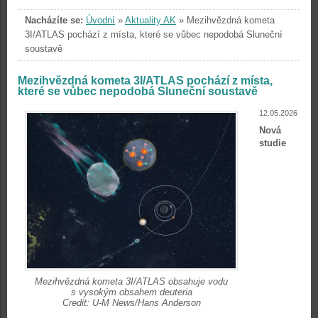
Nacházíte se:
Úvodní
»
Aktuality AK
»
Mezihvězdná kometa
3I/ATLAS pochází z místa, které se vůbec nepodobá Sluneční
soustavě
Mezihvězdná kometa 3I/ATLAS pochází z místa,
které se vůbec nepodobá Sluneční soustavě
12.05.2026
Nová
studie
Mezihvězdná kometa 3I/ATLAS obsahuje vodu
s vysokým obsahem deuteria
Credit: U-M News/Hans Anderson