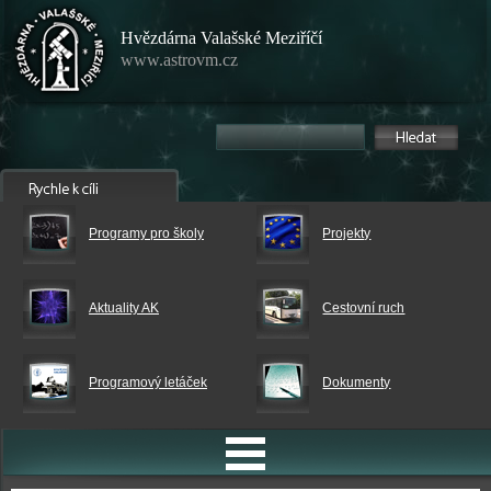
Hvězdárna Valašské Meziříčí
www.astrovm.cz
Programy pro školy
Projekty
Aktuality AK
Cestovní ruch
Programový letáček
Dokumenty