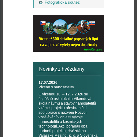
Fotografická soutež
Novinky z hvězdárny
17.07.2026
Víkend s nanosatelity
O víkendu 10. – 12. 7 2026 se
úspěšně uskutečnila Víkendová
škola návrhu a stavby nanosatelitů
v rámci projektu přeshraniční
spolupráce s názvem Rozvoj
vzdělávání v oblasti vývoje
nanosatelitů a kosmických
technologií. Akci pořádali oba
partneři projektu, Hvězdárna
Valašské Meziříčí, p. o. a Slovenská