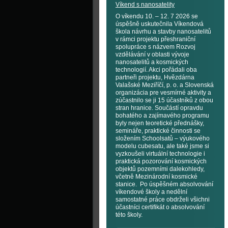
Víkend s nanosatelity
O víkendu 10. – 12. 7 2026 se
úspěšně uskutečnila Víkendová
škola návrhu a stavby nanosatelitů
v rámci projektu přeshraniční
spolupráce s názvem Rozvoj
vzdělávání v oblasti vývoje
nanosatelitů a kosmických
technologií. Akci pořádali oba
partneři projektu, Hvězdárna
Valašské Meziříčí, p. o. a Slovenská
organizácia pre vesmírné aktivity a
zúčastnilo se ji 15 účastníků z obou
stran hranice. Součástí opravdu
bohatého a zajímavého programu
byly nejen teoretické přednášky,
semináře, praktické činnosti se
složením Schoolsatů – výukového
modelu cubesatu, ale také jsme si
vyzkoušeli virtuální technologie i
praktická pozorování kosmických
objektů pozemními dalekohledy,
včetně Mezinárodní kosmické
stanice. Po úspěšném absolvování
víkendové školy a nedělní
samostatné práce obdrželi všichni
účastníci certifikát o absolvování
této školy.