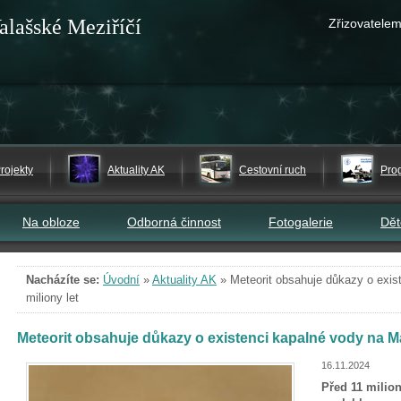
alašské Meziříčí
Zřizovatelem
rojekty
Aktuality AK
Cestovní ruch
Pro
Na obloze
Odborná činnost
Fotogalerie
Dě
Nacházíte se:
Úvodní
»
Aktuality AK
»
Meteorit obsahuje důkazy o exis
miliony let
Meteorit obsahuje důkazy o existenci kapalné vody na Ma
16.11.2024
Před 11 milion