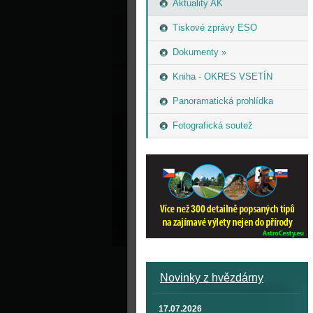
Aktuality AK
Tiskové zprávy ESO
Dokumenty »
Kniha - OKRES VSETÍN
Panoramatická prohlídka
Fotografická soutež
Novinky z hvězdárny
17.07.2026