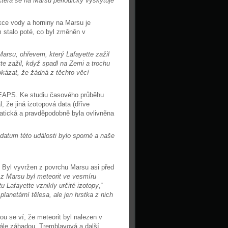
která se na Marsu periodicky vyskytuje
akce vody a horniny na Marsu je
m stalo poté, co byl změněn v
Marsu, ohřevem, který Lafayette zažil
te zažil, když spadl na Zemi a trochu
kázat, že žádná z těchto věcí
 EAPS. Ke studiu časového průběhu
, že jiná izotopová data (dříve
atická a pravděpodobně byla ovlivněna
datum této události bylo sporné a naše
 Byl vyvržen z povrchu Marsu asi před
 z Marsu byl meteorit ve vesmíru
 Lafayette vznikly určité izotopy
,“
anetární tělesa, ale jen hrstka z nich
ou se ví, že meteorit byl nalezen v
tále záhadou. Tremblayová a další