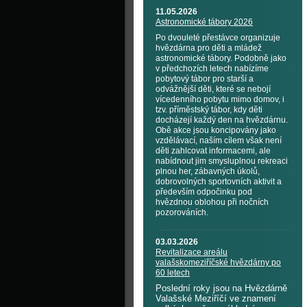
11.05.2026
Astronomické tábory 2026
Po dvouleté přestávce organizuje
hvězdárna pro děti a mládež
astronomické tábory. Podobně jako
v předchozích letech nabízíme
pobytový tábor pro starší a
odvážnější děti, které se nebojí
vícedenního pobytu mimo domov, i
tzv. příměstský tábor, kdy děti
docházejí každý den na hvězdárnu.
Obě akce jsou koncipovány jako
vzdělávací, naším cílem však není
děti zahlcovat informacemi, ale
nabídnout jim smysluplnou rekreaci
plnou her, zábavných úkolů,
dobrovolných sportovních aktivit a
především odpočinku pod
hvězdnou oblohou při nočních
pozorováních.
03.03.2026
Revitalizace areálu
valašskomeziříčské hvězdárny po
60 letech
Poslední roky jsou na Hvězdárně
Valašské Meziříčí ve znamení