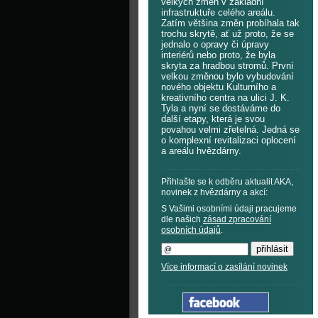
velkých změn v základní
infrastruktuře celého areálu.
Zatím většina změn probíhala tak
trochu skrytě, ať už proto, že se
jednalo o opravy či úpravy
interiérů nebo proto, že byla
skryta za hradbou stromů. První
velkou změnou bylo vybudování
nového objektu Kulturního a
kreativního centra na ulici J. K.
Tyla a nyní se dostáváme do
další etapy, která je svou
povahou velmi zřetelná. Jedná se
o komplexní revitalizaci oplocení
a areálu hvězdárny.
Přihlašte se k odběru aktualit AKA,
novinek z hvězdárny a akcí:
S Vašimi osobními údaji pracujeme
dle našich
zásad zpracování
osobních údajů
.
Více informací o zasílání novinek