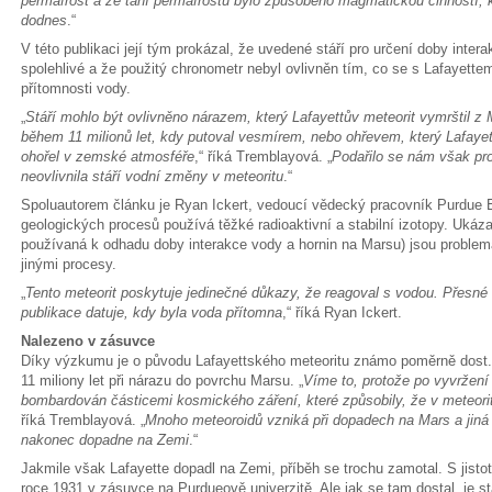
permafrost a že tání permafrostu bylo způsobeno magmatickou činností, 
dodnes
.“
V této publikaci její tým prokázal, že uvedené stáří pro určení doby inter
spolehlivé a že použitý chronometr nebyl ovlivněn tím, co se s Lafayette
přítomnosti vody.
„
Stáří mohlo být ovlivněno nárazem, který Lafayettův meteorit vymrštil z 
během 11 milionů let, kdy putoval vesmírem, nebo ohřevem, který Lafayet
ohořel v zemské atmosféře
,“ říká Tremblayová. „
Podařilo se nám však pro
neovlivnila stáří vodní změny v meteoritu
.“
Spoluautorem článku je Ryan Ickert, vedoucí vědecký pracovník Purdue
geologických procesů používá těžké radioaktivní a stabilní izotopy. Ukázal
používaná k odhadu doby interakce vody a hornin na Marsu) jsou problem
jinými procesy.
„
Tento meteorit poskytuje jedinečné důkazy, že reagoval s vodou. Přesné 
publikace datuje, kdy byla voda přítomna
,“ říká Ryan Ickert.
Nalezeno v zásuvce
Díky výzkumu je o původu Lafayettského meteoritu známo poměrně dost.
11 miliony let při nárazu do povrchu Marsu. „
Víme to, protože po vyvržení
bombardován částicemi kosmického záření, které způsobily, že v meteoritu
říká Tremblayová. „
Mnoho meteoroidů vzniká při dopadech na Mars a jiná pl
nakonec dopadne na Zemi
.“
Jakmile však Lafayette dopadl na Zemi, příběh se trochu zamotal. S jistot
roce 1931 v zásuvce na Purdueově univerzitě. Ale jak se tam dostal, je s