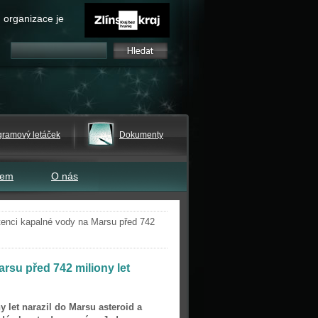
 organizace je
gramový letáček
Dokumenty
tem
O nás
tenci kapalné vody na Marsu před 742
rsu před 742 miliony let
y let narazil do Marsu asteroid a