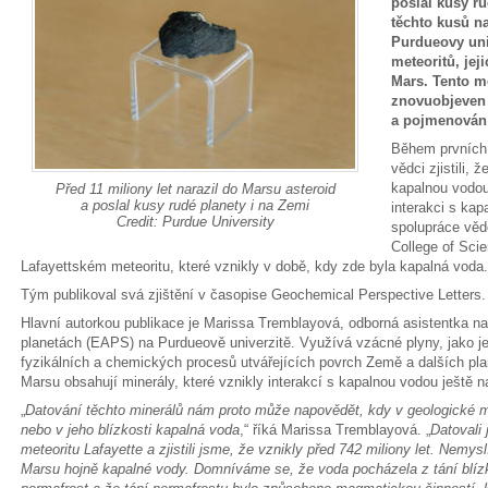
poslal kusy r
těchto kusů n
Purdueovy uni
meteoritů, jej
Mars. Tento me
znovuobjeven 
a pojmenován 
Během prvních
vědci zjistili,
kapalnou vodou.
Před 11 miliony let narazil do Marsu asteroid
a poslal kusy rudé planety i na Zemi
interakci s ka
Credit: Purdue University
spolupráce věd
College of Scie
Lafayettském meteoritu, které vznikly v době, kdy zde byla kapalná voda.
Tým publikoval svá zjištění v časopise Geochemical Perspective Letters.
Hlavní autorkou publikace je Marissa Tremblayová, odborná asistentka na
planetách (EAPS) na Purdueově univerzitě. Využívá vzácné plyny, jako je
fyzikálních a chemických procesů utvářejících povrch Země a dalších plan
Marsu obsahují minerály, které vznikly interakcí s kapalnou vodou ještě 
„
Datování těchto minerálů nám proto může napovědět, kdy v geologické m
nebo v jeho blízkosti kapalná voda
,“ říká Marissa Tremblayová. „
Datovali
meteoritu Lafayette a zjistili jsme, že vznikly před 742 miliony let. Nemys
Marsu hojně kapalné vody. Domníváme se, že voda pocházela z tání blí