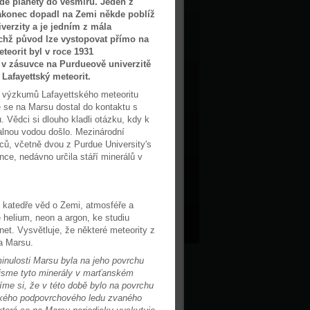
udé planety do vesmíru. Jeden z
akonec dopadl na Zemi někde poblíž
verzity a je jedním z mála
ichž původ lze vystopovat přímo na
teorit byl v roce 1931
v zásuvce na Purdueově univerzitě
Lafayettský meteorit.
 výzkumů Lafayettského meteoritu
 že se na Marsu dostal do kontaktu s
 Vědci si dlouho kladli otázku, kdy k
palnou vodou došlo. Mezinárodní
ců, včetně dvou z Purdue University's
nce, nedávno určila stáří minerálů v
 katedře věd o Zemi, atmosféře a
 helium, neon a argon, ke studiu
et. Vysvětluje, že některé meteority z
na Marsu.
inulosti Marsu byla na jeho povrchu
 jsme tyto minerály v marťanském
líme si, že v této době bylo na povrchu
zkého podpovrchového ledu zvaného