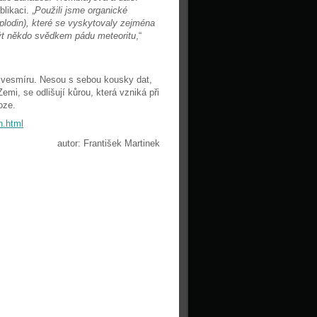
likaci. „
Použili jsme organické
plodin), které se vyskytovaly zejména
být někdo svědkem pádu meteoritu
,“
o vesmíru. Nesou s sebou kousky dat,
mi, se odlišují kůrou, která vzniká při
oze.
n.html
autor: František Martinek