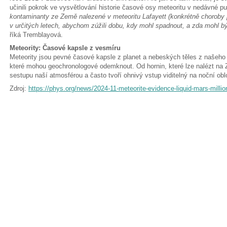
učinili pokrok ve vysvětlování historie časové osy meteoritu v nedávné pub
kontaminanty ze Země nalezené v meteoritu Lafayett (konkrétně choroby 
v určitých letech, abychom zúžili dobu, kdy mohl spadnout, a zda mohl 
říká Tremblayová.
Meteority: Časové kapsle z vesmíru
Meteority jsou pevné časové kapsle z planet a nebeských těles z našeh
které mohou geochronologové odemknout. Od hornin, které lze nalézt na Ze
sestupu naší atmosférou a často tvoří ohnivý vstup viditelný na noční obl
Zdroj:
https://phys.org/news/2024-11-meteorite-evidence-liquid-mars-millio