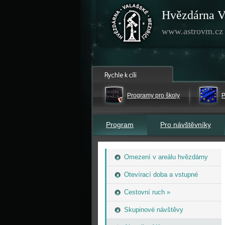
Hvězdárna V
www.astrovm.cz
Programy pro školy
P
Program
Pro návštěvníky
Omezení v areálu hvězdárny
Otevírací doba a vstupné
Cestovní ruch »
Skupinové návštěvy