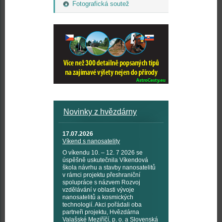
Fotografická soutež
Novinky z hvězdárny
17.07.2026
Víkend s nanosatelity
O víkendu 10. – 12. 7 2026 se
úspěšně uskutečnila Víkendová
škola návrhu a stavby nanosatelitů
v rámci projektu přeshraniční
spolupráce s názvem Rozvoj
vzdělávání v oblasti vývoje
nanosatelitů a kosmických
technologií. Akci pořádali oba
partneři projektu, Hvězdárna
Valašské Meziříčí, p. o. a Slovenská