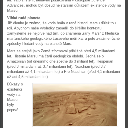
let. Tato zjištění, nedávno publikovaná v časopise Science
Advances, mohou být dosud nejstarším důkazem existence vody na
Marsu.
Vlhká rudá planeta
Již dlouho je známo, že voda hrála v rané historii Marsu důležitou
roli. Abychom naše výsledky zasadili do širšího kontextu,
zamysleme se nejprve nad tím, co znamená „raný Mars“ z hlediska
marťanského geologického časového měřítka, a poté zvažme různé
způsoby hledání vody na planetě Mars.
Mars se stejně jako Země zformoval přibližně před 4,5 miliardami
let. Historie Marsu má čtyři geologická období. Jedná se o
Amazonian (od dnešního dne zpětně do 3 miliard let), Hesperian
(před 3 miliardami až 3,7 miliardami let), Noachian (před 3,7
miliardami až 4,1 miliardami let) a Pre-Noachian (před 4,1 miliardami
až asi 4,5 miliardami let).
Důkazy o
existenci
vody na
Marsu
byly
poprvé