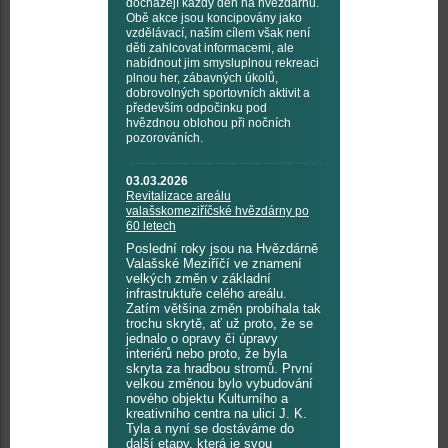
docházejí každý den na hvězdárnu.
Obě akce jsou koncipovány jako
vzdělávací, naším cílem však není
děti zahlcovat informacemi, ale
nabídnout jim smysluplnou rekreaci
plnou her, zábavných úkolů,
dobrovolných sportovních aktivit a
především odpočinku pod
hvězdnou oblohou při nočních
pozorováních.
03.03.2026
Revitalizace areálu
valašskomeziříčské hvězdárny po
60 letech
Poslední roky jsou na Hvězdárně
Valašské Meziříčí ve znamení
velkých změn v základní
infrastruktuře celého areálu.
Zatím většina změn probíhala tak
trochu skrytě, ať už proto, že se
jednalo o opravy či úpravy
interiérů nebo proto, že byla
skryta za hradbou stromů. První
velkou změnou bylo vybudování
nového objektu Kulturního a
kreativního centra na ulici J. K.
Tyla a nyní se dostáváme do
další etapy, která je svou