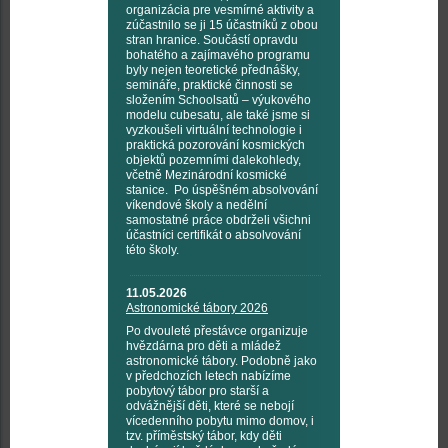
organizácia pre vesmírné aktivity a
zúčastnilo se ji 15 účastníků z obou
stran hranice. Součástí opravdu
bohatého a zajímavého programu
byly nejen teoretické přednášky,
semináře, praktické činnosti se
složením Schoolsatů – výukového
modelu cubesatu, ale také jsme si
vyzkoušeli virtuální technologie i
praktická pozorování kosmických
objektů pozemními dalekohledy,
včetně Mezinárodní kosmické
stanice. Po úspěšném absolvování
víkendové školy a nedělní
samostatné práce obdrželi všichni
účastníci certifikát o absolvování
této školy.
11.05.2026
Astronomické tábory 2026
Po dvouleté přestávce organizuje
hvězdárna pro děti a mládež
astronomické tábory. Podobně jako
v předchozích letech nabízíme
pobytový tábor pro starší a
odvážnější děti, které se nebojí
vícedenního pobytu mimo domov, i
tzv. příměstský tábor, kdy děti