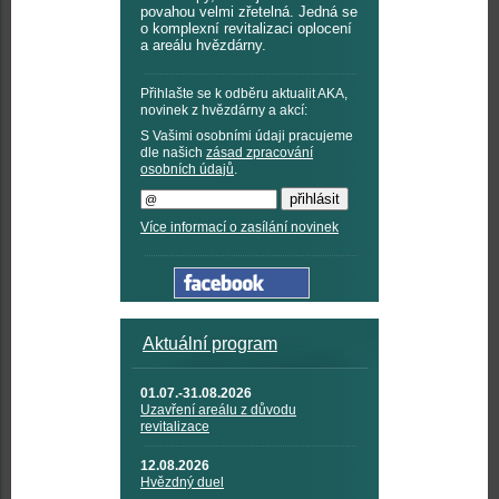
povahou velmi zřetelná. Jedná se
o komplexní revitalizaci oplocení
a areálu hvězdárny.
Přihlašte se k odběru aktualit AKA,
novinek z hvězdárny a akcí:
S Vašimi osobními údaji pracujeme
dle našich
zásad zpracování
osobních údajů
.
Více informací o zasílání novinek
Aktuální program
01.07.-31.08.2026
Uzavření areálu z důvodu
revitalizace
12.08.2026
Hvězdný duel