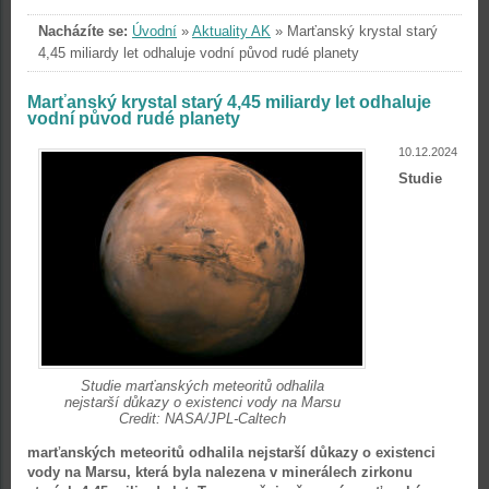
Nacházíte se:
Úvodní
»
Aktuality AK
»
Marťanský krystal starý
4,45 miliardy let odhaluje vodní původ rudé planety
Marťanský krystal starý 4,45 miliardy let odhaluje
vodní původ rudé planety
10.12.2024
Studie
Studie marťanských meteoritů odhalila
nejstarší důkazy o existenci vody na Marsu
Credit: NASA/JPL-Caltech
marťanských meteoritů odhalila nejstarší důkazy o existenci
vody na Marsu, která byla nalezena v minerálech zirkonu