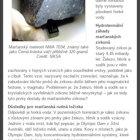
dávné minulosti
byly vystaveny
působení horké
vody.
Hydrotermální
záhady
marťanských
zirkonů
Marťanský meteorit NWA 7034, známý také
Studovaný zirkon je
jako Černá kráska váží přibližně 320 gramů
starý 4,45 miliardy
Credit: NASA
let. Železo, hliník a
sodík jsou v něm
zachovány v hojných vzorcích jako soustředné vrstvy, podobně jako
v cibuli. Tento vzor, nazývaný oscilační zónování, naznačuje, že k
zabudování těchto prvků do zirkonu došlo během jeho magmatické
historie, v magmatu. Problémem je, že železo, hliník a sodík se v
krystalických vyvřelinách zirkonu běžně nevyskytují – jak se tedy
tyto prvky dostaly do marťanského zirkonu?
Důsledky pro marťanská rudná ložiska
Odpovědí je horká voda. V pozemských horninách je nález zirkonu
s růstovými zónami pro prvky jako železo, hliník a sodík vzácný.
Jedním z mála míst, kde byl popsán, je Olympic Dam v Jižní
Austrálii, obří ložisko mědi, uranu a zlata. Kovy v místech, jako je
Olympic Dam, byly koncentrovány hydrotermálními systémy, které