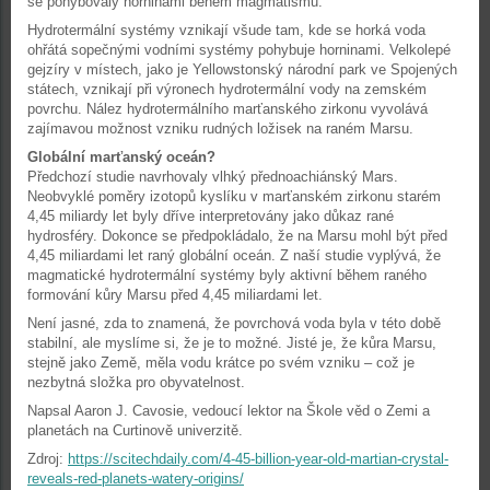
se pohybovaly horninami během magmatismu.
Hydrotermální systémy vznikají všude tam, kde se horká voda
ohřátá sopečnými vodními systémy pohybuje horninami. Velkolepé
gejzíry v místech, jako je Yellowstonský národní park ve Spojených
státech, vznikají při výronech hydrotermální vody na zemském
povrchu. Nález hydrotermálního marťanského zirkonu vyvolává
zajímavou možnost vzniku rudných ložisek na raném Marsu.
Globální marťanský oceán?
Předchozí studie navrhovaly vlhký přednoachiánský Mars.
Neobvyklé poměry izotopů kyslíku v marťanském zirkonu starém
4,45 miliardy let byly dříve interpretovány jako důkaz rané
hydrosféry. Dokonce se předpokládalo, že na Marsu mohl být před
4,45 miliardami let raný globální oceán. Z naší studie vyplývá, že
magmatické hydrotermální systémy byly aktivní během raného
formování kůry Marsu před 4,45 miliardami let.
Není jasné, zda to znamená, že povrchová voda byla v této době
stabilní, ale myslíme si, že je to možné. Jisté je, že kůra Marsu,
stejně jako Země, měla vodu krátce po svém vzniku – což je
nezbytná složka pro obyvatelnost.
Napsal Aaron J. Cavosie, vedoucí lektor na Škole věd o Zemi a
planetách na Curtinově univerzitě.
Zdroj:
https://scitechdaily.com/4-45-billion-year-old-martian-crystal-
reveals-red-planets-watery-origins/