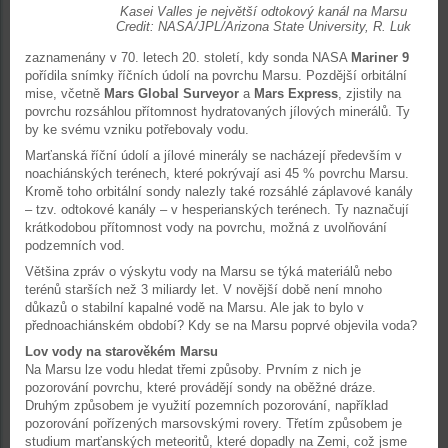
Kasei Valles je největší odtokový kanál na Marsu
Credit: NASA/JPL/Arizona State University, R. Luk
zaznamenány v 70. letech 20. století, kdy sonda NASA
Mariner 9
pořídila snímky říčních údolí na povrchu Marsu. Pozdější orbitální
mise, včetně
Mars Global Surveyor
a
Mars Express
, zjistily na
povrchu rozsáhlou přítomnost hydratovaných jílových minerálů. Ty
by ke svému vzniku potřebovaly vodu.
Marťanská říční údolí a jílové minerály se nacházejí především v
noachiánských terénech, které pokrývají asi 45 % povrchu Marsu.
Kromě toho orbitální sondy nalezly také rozsáhlé záplavové kanály
– tzv. odtokové kanály – v hesperianských terénech. Ty naznačují
krátkodobou přítomnost vody na povrchu, možná z uvolňování
podzemních vod.
Většina zpráv o výskytu vody na Marsu se týká materiálů nebo
terénů starších než 3 miliardy let. V novější době není mnoho
důkazů o stabilní kapalné vodě na Marsu. Ale jak to bylo v
přednoachiánském období? Kdy se na Marsu poprvé objevila voda?
Lov vody na starověkém Marsu
Na Marsu lze vodu hledat třemi způsoby. Prvním z nich je
pozorování povrchu, které provádějí sondy na oběžné dráze.
Druhým způsobem je využití pozemních pozorování, například
pozorování pořízených marsovskými rovery. Třetím způsobem je
studium marťanských meteoritů, které dopadly na Zemi, což jsme