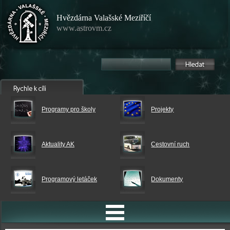
Hvězdárna Valašské Meziříčí
www.astrovm.cz
Programy pro školy
Projekty
Aktuality AK
Cestovní ruch
Programový letáček
Dokumenty