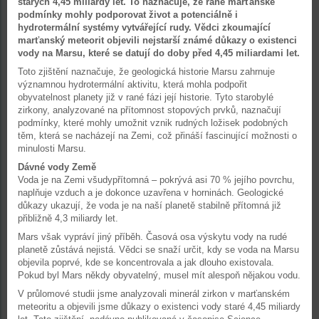
starých 4,45 miliardy let. To naznačuje, že rané marťanské
podmínky mohly podporovat život a potenciálně i
hydrotermální systémy vytvářející rudy. Vědci zkoumající
marťanský meteorit objevili nejstarší známé důkazy o existenci
vody na Marsu, které se datují do doby před 4,45 miliardami let.
Toto zjištění naznačuje, že geologická historie Marsu zahrnuje
významnou hydrotermální aktivitu, která mohla podpořit
obyvatelnost planety již v rané fázi její historie. Tyto starobylé
zirkony, analyzované na přítomnost stopových prvků, naznačují
podmínky, které mohly umožnit vznik rudných ložisek podobných
těm, která se nacházejí na Zemi, což přináší fascinující možnosti o
minulosti Marsu.
Dávné vody Země
Voda je na Zemi všudypřítomná – pokrývá asi 70 % jejího povrchu,
naplňuje vzduch a je dokonce uzavřena v horninách. Geologické
důkazy ukazují, že voda je na naší planetě stabilně přítomná již
přibližně 4,3 miliardy let.
Mars však vypráví jiný příběh. Časová osa výskytu vody na rudé
planetě zůstává nejistá. Vědci se snaží určit, kdy se voda na Marsu
objevila poprvé, kde se koncentrovala a jak dlouho existovala.
Pokud byl Mars někdy obyvatelný, musel mít alespoň nějakou vodu.
V průlomové studii jsme analyzovali minerál zirkon v marťanském
meteoritu a objevili jsme důkazy o existenci vody staré 4,45 miliardy