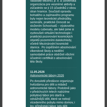
Valašské Meziříčí, p. o. a Slovenská
organizácia pre vesmírné aktivity a
zúčastnilo se ji 15 účastníků z obou
stran hranice. Součástí opravdu
bohatého a zajímavého programu
byly nejen teoretické přednášky,
semináře, praktické činnosti se
složením Schoolsatů – výukového
modelu cubesatu, ale také jsme si
vyzkoušeli virtuální technologie i
praktická pozorování kosmických
objektů pozemními dalekohledy,
včetně Mezinárodní kosmické
stanice. Po úspěšném absolvování
víkendové školy a nedělní
samostatné práce obdrželi všichni
účastníci certifikát o absolvování
této školy.
11.05.2026
Astronomické tábory 2026
Po dvouleté přestávce organizuje
hvězdárna pro děti a mládež
astronomické tábory. Podobně jako
v předchozích letech nabízíme
pobytový tábor pro starší a
odvážnější děti, které se nebojí
vícedenního pobytu mimo domov, i
tzv. příměstský tábor, kdy děti