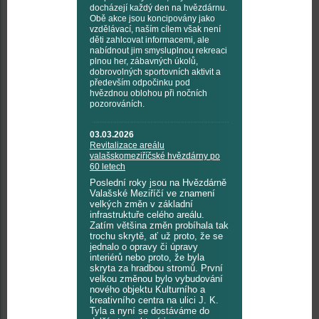
docházejí každý den na hvězdárnu.
Obě akce jsou koncipovány jako
vzdělávací, naším cílem však není
děti zahlcovat informacemi, ale
nabídnout jim smysluplnou rekreaci
plnou her, zábavných úkolů,
dobrovolných sportovních aktivit a
především odpočinku pod
hvězdnou oblohou při nočních
pozorováních.
03.03.2026
Revitalizace areálu
valašskomeziříčské hvězdárny po
60 letech
Poslední roky jsou na Hvězdárně
Valašské Meziříčí ve znamení
velkých změn v základní
infrastruktuře celého areálu.
Zatím většina změn probíhala tak
trochu skrytě, ať už proto, že se
jednalo o opravy či úpravy
interiérů nebo proto, že byla
skryta za hradbou stromů. První
velkou změnou bylo vybudování
nového objektu Kulturního a
kreativního centra na ulici J. K.
Tyla a nyní se dostáváme do