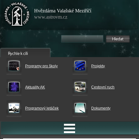
Hvězdárna Valašské Meziříčí
www.astrovm.cz
Programy pro školy
Projekty
Aktuality AK
Cestovní ruch
Programový letáček
Dokumenty