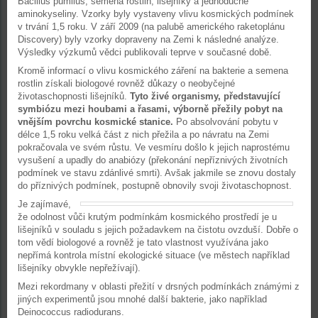
Bacillus pumilus, semena rostlin, lišejníky a jednoduché
aminokyseliny. Vzorky byly vystaveny vlivu kosmických podmínek
v trvání 1,5 roku. V září 2009 (na palubě amerického raketoplánu
Discovery) byly vzorky dopraveny na Zemi k následné analýze.
Výsledky výzkumů vědci publikovali teprve v současné době.
Kromě informací o vlivu kosmického záření na bakterie a semena
rostlin získali biologové rovněž důkazy o neobyčejné
životaschopnosti lišejníků.
Tyto živé organismy, představující
symbiózu mezi houbami a řasami, výborně přežily pobyt na
vnějším povrchu kosmické stanice.
Po absolvování pobytu v
délce 1,5 roku velká část z nich přežila a po návratu na Zemi
pokračovala ve svém růstu. Ve vesmíru došlo k jejich naprostému
vysušení a upadly do anabiózy (překonání nepříznivých životních
podmínek ve stavu zdánlivé smrti). Avšak jakmile se znovu dostaly
do příznivých podmínek, postupně obnovily svoji životaschopnost.
Je zajímavé,
že odolnost vůči krutým podmínkám kosmického prostředí je u
lišejníků v souladu s jejich požadavkem na čistotu ovzduší. Dobře o
tom vědí biologové a rovněž je tato vlastnost využívána jako
nepřímá kontrola místní ekologické situace (ve městech například
lišejníky obvykle nepřežívají).
Mezi rekordmany v oblasti přežití v drsných podmínkách známými z
jiných experimentů jsou mnohé další bakterie, jako například
Deinococcus radiodurans.