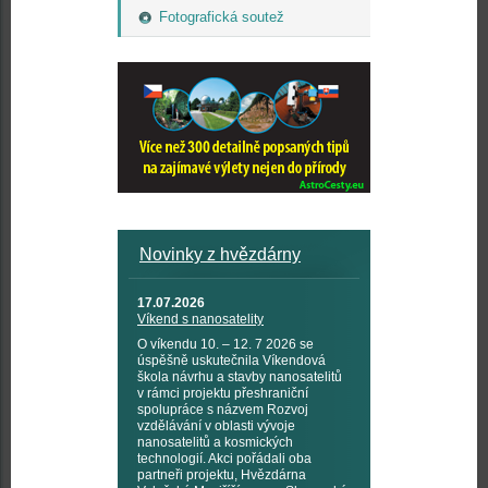
Fotografická soutež
Novinky z hvězdárny
17.07.2026
Víkend s nanosatelity
O víkendu 10. – 12. 7 2026 se
úspěšně uskutečnila Víkendová
škola návrhu a stavby nanosatelitů
v rámci projektu přeshraniční
spolupráce s názvem Rozvoj
vzdělávání v oblasti vývoje
nanosatelitů a kosmických
technologií. Akci pořádali oba
partneři projektu, Hvězdárna