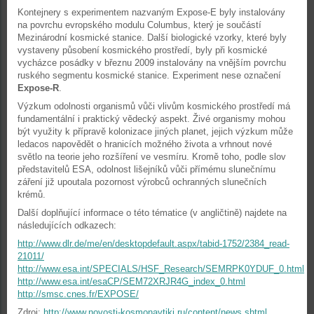
Kontejnery s experimentem nazvaným Expose-E byly instalovány
na povrchu evropského modulu Columbus, který je součástí
Mezinárodní kosmické stanice. Další biologické vzorky, které byly
vystaveny působení kosmického prostředí, byly při kosmické
vycházce posádky v březnu 2009 instalovány na vnějším povrchu
ruského segmentu kosmické stanice. Experiment nese označení
Expose-R
.
Výzkum odolnosti organismů vůči vlivům kosmického prostředí má
fundamentální i praktický vědecký aspekt. Živé organismy mohou
být využity k přípravě kolonizace jiných planet, jejich výzkum může
ledacos napovědět o hranicích možného života a vrhnout nové
světlo na teorie jeho rozšíření ve vesmíru. Kromě toho, podle slov
představitelů ESA, odolnost lišejníků vůči přímému slunečnímu
záření již upoutala pozornost výrobců ochranných slunečních
krémů.
Další doplňující informace o této tématice (v angličtině) najdete na
následujících odkazech:
http://www.dlr.de/me/en/desktopdefault.aspx/tabid-1752/2384_read-
21011/
http://www.esa.int/SPECIALS/HSF_Research/SEMRPK0YDUF_0.html
http://www.esa.int/esaCP/SEM72XRJR4G_index_0.html
http://smsc.cnes.fr/EXPOSE/
Zdroj:
http://www.novosti-kosmonavtiki.ru/content/news.shtml