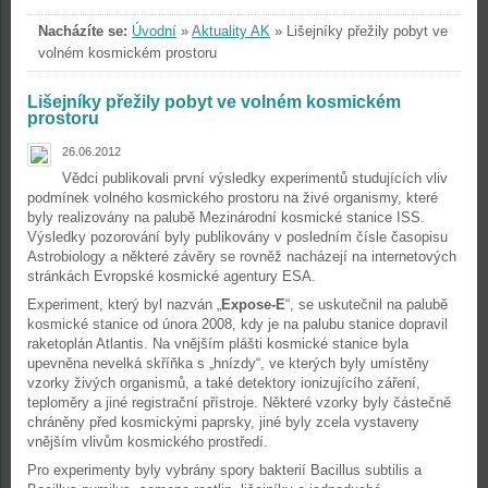
Nacházíte se:
Úvodní
»
Aktuality AK
»
Lišejníky přežily pobyt ve
volném kosmickém prostoru
Lišejníky přežily pobyt ve volném kosmickém
prostoru
26.06.2012
Vědci publikovali první výsledky experimentů studujících vliv
podmínek volného kosmického prostoru na živé organismy, které
byly realizovány na palubě Mezinárodní kosmické stanice ISS.
Výsledky pozorování byly publikovány v posledním čísle časopisu
Astrobiology a některé závěry se rovněž nacházejí na internetových
stránkách Evropské kosmické agentury ESA.
Experiment, který byl nazván „
Expose-E
“, se uskutečnil na palubě
kosmické stanice od února 2008, kdy je na palubu stanice dopravil
raketoplán Atlantis. Na vnějším plášti kosmické stanice byla
upevněna nevelká skříňka s „hnízdy“, ve kterých byly umístěny
vzorky živých organismů, a také detektory ionizujícího záření,
teploměry a jiné registrační přístroje. Některé vzorky byly částečně
chráněny před kosmickými paprsky, jiné byly zcela vystaveny
vnějším vlivům kosmického prostředí.
Pro experimenty byly vybrány spory bakterií Bacillus subtilis a