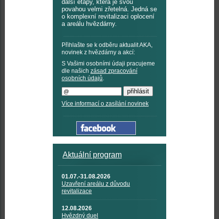
další etapy, která je svou
povahou velmi zřetelná. Jedná se
o komplexní revitalizaci oplocení
a areálu hvězdárny.
Přihlašte se k odběru aktualit AKA,
novinek z hvězdárny a akcí:
S Vašimi osobními údaji pracujeme
dle našich
zásad zpracování
osobních údajů
.
Více informací o zasílání novinek
Aktuální program
01.07.-31.08.2026
Uzavření areálu z důvodu
revitalizace
12.08.2026
Hvězdný duel