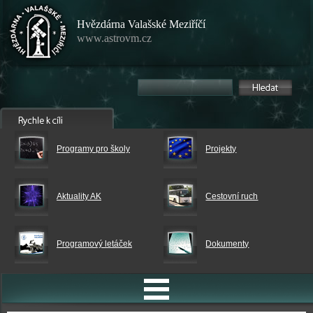
Hvězdárna Valašské Meziříčí
www.astrovm.cz
Programy pro školy
Projekty
Aktuality AK
Cestovní ruch
Programový letáček
Dokumenty