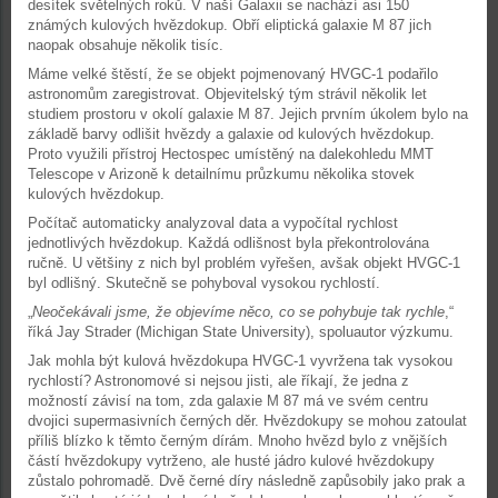
desítek světelných roků. V naší Galaxii se nachází asi 150
známých kulových hvězdokup. Obří eliptická galaxie M 87 jich
naopak obsahuje několik tisíc.
Máme velké štěstí, že se objekt pojmenovaný HVGC-1 podařilo
astronomům zaregistrovat. Objevitelský tým strávil několik let
studiem prostoru v okolí galaxie M 87. Jejich prvním úkolem bylo na
základě barvy odlišit hvězdy a galaxie od kulových hvězdokup.
Proto využili přístroj Hectospec umístěný na dalekohledu MMT
Telescope v Arizoně k detailnímu průzkumu několika stovek
kulových hvězdokup.
Počítač automaticky analyzoval data a vypočítal rychlost
jednotlivých hvězdokup. Každá odlišnost byla překontrolována
ručně. U většiny z nich byl problém vyřešen, avšak objekt HVGC-1
byl odlišný. Skutečně se pohyboval vysokou rychlostí.
„
Neočekávali jsme, že objevíme něco, co se pohybuje tak rychle
,“
říká Jay Strader (Michigan State University), spoluautor výzkumu.
Jak mohla být kulová hvězdokupa HVGC-1 vyvržena tak vysokou
rychlostí? Astronomové si nejsou jisti, ale říkají, že jedna z
možností závisí na tom, zda galaxie M 87 má ve svém centru
dvojici supermasivních černých děr. Hvězdokupy se mohou zatoulat
příliš blízko k těmto černým dírám. Mnoho hvězd bylo z vnějších
částí hvězdokupy vytrženo, ale husté jádro kulové hvězdokupy
zůstalo pohromadě. Dvě černé díry následně zapůsobily jako prak a