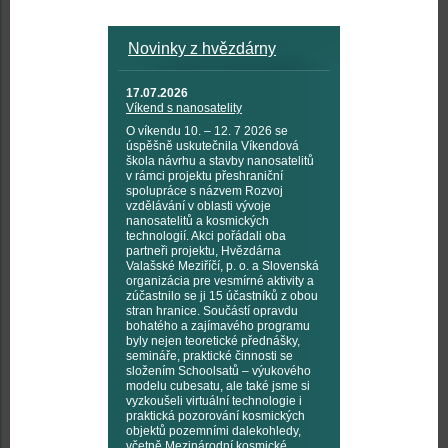
Novinky z hvězdárny
17.07.2026
Víkend s nanosatelity
O víkendu 10. – 12. 7 2026 se
úspěšně uskutečnila Víkendová
škola návrhu a stavby nanosatelitů
v rámci projektu přeshraniční
spolupráce s názvem Rozvoj
vzdělávání v oblasti vývoje
nanosatelitů a kosmických
technologií. Akci pořádali oba
partneři projektu, Hvězdárna
Valašské Meziříčí, p. o. a Slovenská
organizácia pre vesmírné aktivity a
zúčastnilo se ji 15 účastníků z obou
stran hranice. Součástí opravdu
bohatého a zajímavého programu
byly nejen teoretické přednášky,
semináře, praktické činnosti se
složením Schoolsatů – výukového
modelu cubesatu, ale také jsme si
vyzkoušeli virtuální technologie i
praktická pozorování kosmických
objektů pozemními dalekohledy,
včetně Mezinárodní kosmické