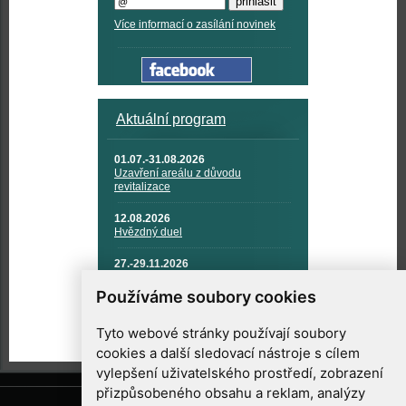
Více informací o zasílání novinek
Aktuální program
01.07.-31.08.2026
Uzavření areálu z důvodu
revitalizace
12.08.2026
Hvězdný duel
27.-29.11.2026
KOSMONAUTIKA, RAKETOVÁ
TECHNIKA A KOSMICKÉ
Používáme soubory cookies
TECHNOLOGIE
Tyto webové stránky používají soubory
cookies a další sledovací nástroje s cílem
vylepšení uživatelského prostředí, zobrazení
přizpůsobeného obsahu a reklam, analýzy