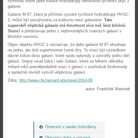
vymrštily husté jádro kulové hvězdokupy obrovskou rychlostí pryč z
galaxie.
Galaxie M 87, která je příčinou vysoké rychlosti hvězdokupy HVGC-
1, může být považována za královnu mezi galaxiemi.
Tato
superobří eliptická galaxie má hmotnost více než šest biliónů
Sluncí
a představuje jednu z nejhmotnějších známých galaxií v
blízkém vesmíru.
Objev objektu HVGC-1 naznačuje, že jádro galaxie M 87 obsahuje
ne jednu, ale dvě superhmotné černé díry. To musí být výsledkem
dávné kolize dvou galaxií, které spolu splynuly a vytvořily jednu obří
galaxii. Stejný osud čeká i naši Galaxii, která se během několika
miliard roků pravděpodobně srazí s galaxií v souhvězdí Andromedy
a společně rovněž vytvoří eliptickou galaxii.
Zdroj:
http://www.cfa.harvard.edu/news/2014-09
autor: František Martinek
Omezení v areálu hvězdárny
Otevírací doba a vstupné