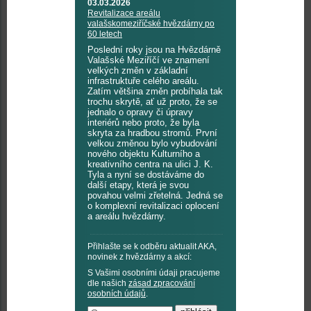
03.03.2026
Revitalizace areálu
valašskomeziříčské hvězdárny po
60 letech
Poslední roky jsou na Hvězdárně
Valašské Meziříčí ve znamení
velkých změn v základní
infrastruktuře celého areálu.
Zatím většina změn probíhala tak
trochu skrytě, ať už proto, že se
jednalo o opravy či úpravy
interiérů nebo proto, že byla
skryta za hradbou stromů. První
velkou změnou bylo vybudování
nového objektu Kulturního a
kreativního centra na ulici J. K.
Tyla a nyní se dostáváme do
další etapy, která je svou
povahou velmi zřetelná. Jedná se
o komplexní revitalizaci oplocení
a areálu hvězdárny.
Přihlašte se k odběru aktualit AKA,
novinek z hvězdárny a akcí:
S Vašimi osobními údaji pracujeme
dle našich
zásad zpracování
osobních údajů
.