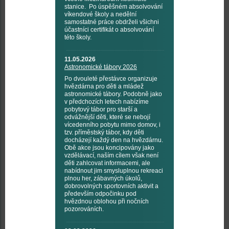
stanice. Po úspěšném absolvování
víkendové školy a nedělní
samostatné práce obdrželi všichni
účastníci certifikát o absolvování
této školy.
11.05.2026
Astronomické tábory 2026
Po dvouleté přestávce organizuje
hvězdárna pro děti a mládež
astronomické tábory. Podobně jako
v předchozích letech nabízíme
pobytový tábor pro starší a
odvážnější děti, které se nebojí
vícedenního pobytu mimo domov, i
tzv. příměstský tábor, kdy děti
docházejí každý den na hvězdárnu.
Obě akce jsou koncipovány jako
vzdělávací, naším cílem však není
děti zahlcovat informacemi, ale
nabídnout jim smysluplnou rekreaci
plnou her, zábavných úkolů,
dobrovolných sportovních aktivit a
především odpočinku pod
hvězdnou oblohou při nočních
pozorováních.