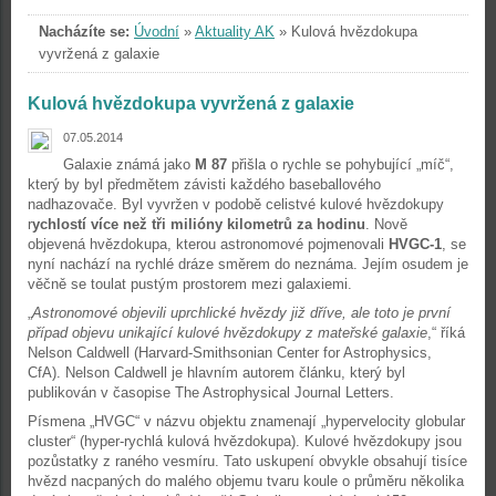
Nacházíte se:
Úvodní
»
Aktuality AK
»
Kulová hvězdokupa
vyvržená z galaxie
Kulová hvězdokupa vyvržená z galaxie
07.05.2014
Galaxie známá jako
M 87
přišla o rychle se pohybující „míč“,
který by byl předmětem závisti každého baseballového
nadhazovače. Byl vyvržen v podobě celistvé kulové hvězdokupy
r
ychlostí více než tři milióny kilometrů za hodinu
. Nově
objevená hvězdokupa, kterou astronomové pojmenovali
HVGC-1
, se
nyní nachází na rychlé dráze směrem do neznáma. Jejím osudem je
věčně se toulat pustým prostorem mezi galaxiemi.
„
Astronomové objevili uprchlické hvězdy již dříve, ale toto je první
případ objevu unikající kulové hvězdokupy z mateřské galaxie
,“ říká
Nelson Caldwell (Harvard-Smithsonian Center for Astrophysics,
CfA). Nelson Caldwell je hlavním autorem článku, který byl
publikován v časopise The Astrophysical Journal Letters.
Písmena „HVGC“ v názvu objektu znamenají „hypervelocity globular
cluster“ (hyper-rychlá kulová hvězdokupa). Kulové hvězdokupy jsou
pozůstatky z raného vesmíru. Tato uskupení obvykle obsahují tisíce
hvězd nacpaných do malého objemu tvaru koule o průměru několika