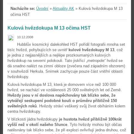
Nacházíte se:
Úvodní
»
Aktuality AK
»
Kulová hvězdokupa M 13
očima HST
Kulová hvězdokupa M 13 očima HST
10.12.2008
Hubblův kosmický dalekohled HST pořídil fotografii mnoha set
tisíc hvězd, pohybujících se uvnitř
kulové hvězdokupy M 13
, což
je jedna z nejjasnějších a nejlépe prozkoumaných kulových
hvězdokup na severní polokouli. Tato jiskřící „metropole“ hvězd se
dá snadno nalézt na zimní obloze (zvečera nad západním obzorem)
v souhvězdí Herkula. Snímek zachycuje pouze část vnitřní oblasti
hvězdokupy.
Kulová hvězdokupa M 13, která je domovem více než 100 000
hvězd, se nachází ve vzdálenosti 25 000 světelných let od Země.
Hvězdy jsou v ní doslova napěchovány tak blízko sebe, že
vytvářejí seskupení podobné kouli o průměru přibližně 150
světelných roků
. Hvězdy stráví veškerý svůj život obíháním kolem
centra hvězdokupy.
V blízkosti jádra hvězdokupy
je hustota hvězd přibližně 100krát
vyšší než v okolí našeho Slunce
. Tyto hvězdy mohou být občas
natěsnány tak blízko sebe, že při explozi ovlivňují jedna druhou, což