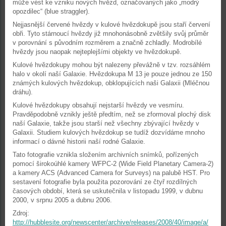
může vést ke vzniku nových hvězd, označovaných jako „modrý
opozdilec“ (blue straggler).
Nejjasnější červené hvězdy v kulové hvězdokupě jsou staří červení
obři. Tyto stárnoucí hvězdy již mnohonásobně zvětšily svůj průměr
v porovnání s původním rozměrem a značně zchladly. Modrobílé
hvězdy jsou naopak nejteplejšími objekty ve hvězdokupě.
Kulové hvězdokupy mohou být nalezeny převážně v tzv. rozsáhlém
halo v okolí naší Galaxie. Hvězdokupa M 13 je pouze jednou ze 150
známých kulových hvězdokup, obklopujících naši Galaxii (Mléčnou
dráhu).
Kulové hvězdokupy obsahují nejstarší hvězdy ve vesmíru.
Pravděpodobně vznikly ještě předtím, než se zformoval plochý disk
naší Galaxie, takže jsou starší než všechny zbývající hvězdy v
Galaxii. Studiem kulových hvězdokup se tudíž dozvídáme mnoho
informací o dávné historii naší rodné Galaxie.
Tato fotografie vznikla složením archivních snímků, pořízených
pomocí širokoúhlé kamery WFPC-2 (Wide Field Planetary Camera-2)
a kamery ACS (Advanced Camera for Surveys) na palubě HST. Pro
sestavení fotografie byla použita pozorování ze čtyř rozdílných
časových období, která se uskutečnila v listopadu 1999, v dubnu
2000, v srpnu 2005 a dubnu 2006.
Zdroj:
http://hubblesite.org/newscenter/archive/releases/2008/40/image/a/