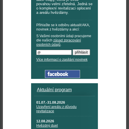
povahou velmi zřetelná. Jedná se
o komplexní revitalizaci oplocení
a areálu hvězdárny.
Přihlašte se k odběru aktualit AKA,
novinek z hvězdárny a akcí:
S Vašimi osobními údaji pracujeme
dle našich
zásad zpracování
osobních údajů
.
Více informací o zasílání novinek
Aktuální program
01.07.-31.08.2026
Uzavření areálu z důvodu
revitalizace
12.08.2026
Hvězdný duel