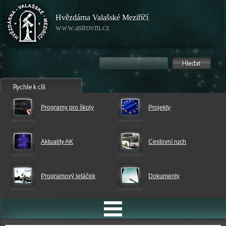
Hvězdárna Valašské Meziříčí
www.astrovm.cz
Programy pro školy
Projekty
Aktuality AK
Cestovní ruch
Programový letáček
Dokumenty