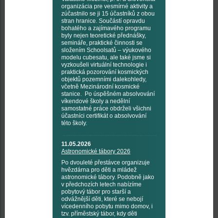
organizácia pre vesmírné aktivity a
zúčastnilo se ji 15 účastníků z obou
stran hranice. Součástí opravdu
bohatého a zajímavého programu
byly nejen teoretické přednášky,
semináře, praktické činnosti se
složením Schoolsatů – výukového
modelu cubesatu, ale také jsme si
vyzkoušeli virtuální technologie i
praktická pozorování kosmických
objektů pozemními dalekohledy,
včetně Mezinárodní kosmické
stanice. Po úspěšném absolvování
víkendové školy a nedělní
samostatné práce obdrželi všichni
účastníci certifikát o absolvování
této školy.
11.05.2026
Astronomické tábory 2026
Po dvouleté přestávce organizuje
hvězdárna pro děti a mládež
astronomické tábory. Podobně jako
v předchozích letech nabízíme
pobytový tábor pro starší a
odvážnější děti, které se nebojí
vícedenního pobytu mimo domov, i
tzv. příměstský tábor, kdy děti