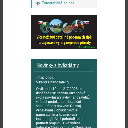
Fotografická soutež
Novinky z hvězdárny
17.07.2026
Víkend s nanosatelity
O víkendu 10. – 12. 7 2026 se
úspěšně uskutečnila Víkendová
škola návrhu a stavby nanosatelitů
v rámci projektu přeshraniční
spolupráce s názvem Rozvoj
vzdělávání v oblasti vývoje
nanosatelitů a kosmických
technologií. Akci pořádali oba
partneři projektu, Hvězdárna
Valašské Meziříčí, p. o. a Slovenská