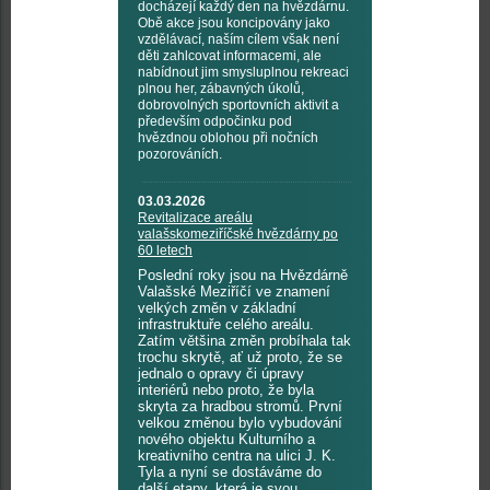
docházejí každý den na hvězdárnu.
Obě akce jsou koncipovány jako
vzdělávací, naším cílem však není
děti zahlcovat informacemi, ale
nabídnout jim smysluplnou rekreaci
plnou her, zábavných úkolů,
dobrovolných sportovních aktivit a
především odpočinku pod
hvězdnou oblohou při nočních
pozorováních.
03.03.2026
Revitalizace areálu
valašskomeziříčské hvězdárny po
60 letech
Poslední roky jsou na Hvězdárně
Valašské Meziříčí ve znamení
velkých změn v základní
infrastruktuře celého areálu.
Zatím většina změn probíhala tak
trochu skrytě, ať už proto, že se
jednalo o opravy či úpravy
interiérů nebo proto, že byla
skryta za hradbou stromů. První
velkou změnou bylo vybudování
nového objektu Kulturního a
kreativního centra na ulici J. K.
Tyla a nyní se dostáváme do
další etapy, která je svou