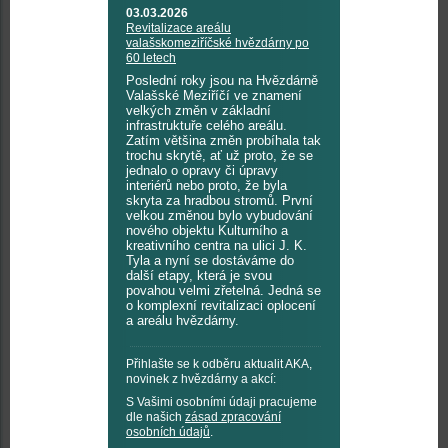
03.03.2026
Revitalizace areálu
valašskomeziříčské hvězdárny po
60 letech
Poslední roky jsou na Hvězdárně
Valašské Meziříčí ve znamení
velkých změn v základní
infrastruktuře celého areálu.
Zatím většina změn probíhala tak
trochu skrytě, ať už proto, že se
jednalo o opravy či úpravy
interiérů nebo proto, že byla
skryta za hradbou stromů. První
velkou změnou bylo vybudování
nového objektu Kulturního a
kreativního centra na ulici J. K.
Tyla a nyní se dostáváme do
další etapy, která je svou
povahou velmi zřetelná. Jedná se
o komplexní revitalizaci oplocení
a areálu hvězdárny.
Přihlašte se k odběru aktualit AKA,
novinek z hvězdárny a akcí:
S Vašimi osobními údaji pracujeme
dle našich
zásad zpracování
osobních údajů
.