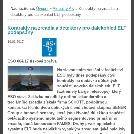
Nacházíte se:
Úvodní
»
Aktuality AK
»
Kontrakty na zrcadla a
detektory pro dalekohled ELT podepsány
Kontrakty na zrcadla a detektory pro dalekohled ELT
podepsány
19.01.2017
ESO 004/17 tisková zpráva
Na slavnostním setkání v ředitelství
ESO byly dnes podepsány čtyři
kontrakty na dodávku důležitých
součástí nového dalekohledu ELT
(Extremely Large Telescope), který
ESO staví. Zakázku na odlitky obřího sekundárního a
terciárního zrcadla získala firma SCHOTT, podpůrnou
konstrukci těchto dvou optických členů zhotoví skupina SENER
Group a hranové sensory, které jsou životně důležitou součástí
ovládacího systému mohutného segmentového primárního
zrcadla, dodá konsorcium FAMES. Druhý prvek optického
systému ELT bude největším vypuklým zrcadlem, jaké bylo kdy