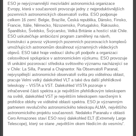
ESO je nejvýznamnější mezivládní astronomická organizace
Evropy, která v současnosti provozuje jedny z nejproduktivnějších
pozemních astronomických observatoří světa. ESO podporuje
celkem 16 zemí: Belgie, Brazílie, Česká republika, Dánsko, Finsko,
Francie, Itálie, Německo, Nizozemsko, Portugalsko, Rakousko,
Španělsko, Švédsko, Švýcarsko, Velká Británie a hostící stát Chile.
ESO uskutečňuje ambiciózní program zaměřený na návrh,
konstrukci a provoz výkonných pozemních pozorovacích komplexů
umožňujících astronomům dosáhnout významných vědeckých
objevů. ESO také hraje vedoucí úlohu při podpoře a organizaci
celosvětové spolupráce v astronomickém výzkumu. ESO provozuje
tři unikátní pozorovací střediska světového významu nacházející se
v Chile: La Silla, Paranal a Chajnantor. Na Observatoři Paranal,
nejvyspělejší astronomické observatoři světa pro viditelnou oblast,
pracuje Velmi velký dalekohled VLT a také dva další přehlídkové
teleskopy – VISTA a VST. Dalekohled VISTA pozoruje v
infračervené části spektra a je největším přehlídkovým teleskopem
na světě, dalekohled VST je největším teleskopem navrženým k
prohlídce oblohy ve viditelné oblasti spektra. ESO je významným
partnerem revolučního astronomického teleskopu ALMA, největšího
astronomického projektu současnosti. Nedaleko Paranalu v oblasti
Cero Armazones staví ESO nový dalekohled ELT (Extremely Large
Telescope), který se stane „největším okem hledícím do vesmíru“.