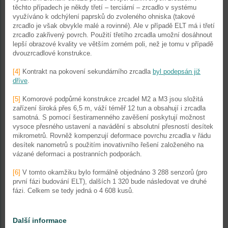
těchto případech je někdy třetí – terciární – zrcadlo v systému
využíváno k odchýlení paprsků do zvoleného ohniska (takové
zrcadlo je však obvykle malé a rovinné). Ale v případě ELT má i třetí
zrcadlo zakřivený povrch. Použití třetího zrcadla umožní dosáhnout
lepší obrazové kvality ve větším zorném poli, než je tomu v případě
dvouzrcadlové konstrukce.
[4]
Kontrakt na pokovení sekundárního zrcadla
byl podepsán již
dříve
.
[5]
Komorové podpůrné konstrukce zrcadel M2 a M3 jsou složitá
zařízení široká přes 6,5 m, váží téměř 12 tun a obsahují i zrcadla
samotná. S pomocí šestiramenného zavěšení poskytují možnost
vysoce přesného ustavení a navádění s absolutní přesností desítek
mikrometrů. Rovněž kompenzují deformace povrchu zrcadla v řádu
desítek nanometrů s použitím inovativního řešení založeného na
vázané deformaci a postranních podporách.
[6]
V tomto okamžiku bylo formálně objednáno 3 288 senzorů (pro
první fázi budování ELT), dalších 1 320 bude následovat ve druhé
fázi. Celkem se tedy jedná o 4 608 kusů.
Další informace