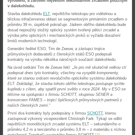
vyrobeno, a zároveň největším sekundárním zrcadlem použitým
v dalekohledu.
Stavba dalekohledu
ELT
, největšího teleskopu pro viditelnou a
blízkou infračervenou oblast se segmentovým primárním zrcadlem o
průměru 39 m, úspěšně pokračuje. Jádrem obřího dalekohledu bude
dosud nepoužitý složitý optický systém tvořený pěticí zrcadel a
výroba jeho optických i mechanických prvků si vyžádá dosažení
limitů moderních technologií.
Generální ředitel ESO, Tim de Zeeuw, a zástupci trojice
průmyslových dodavatelů z členských států ESO podepsali
kontrakty na výrobu několika náročných součástí dalekohledu.
Na úvod setkání Tim de Zeeuw řekl: „
Je pro mě skutečně velkou ctí
podepsat dnes tyto kontrakty, všechny na vyspělé komponenty,
které se stanou srdcem revolučního optického systému dalekohledu
ELT. Dokládají, že stavba tohoto obřího teleskopu postupuje rychle
kupředu s cílem, aby spatřil první světlo v roce 2024. My v ESO se
těšíme na spolupráci s firmou SCHOTT, skupinou SENER a
konsorciem FAMES – trojicí špičkových průmyslových partnerů z
našich členských zemí
.“
První dva kontrakty byly podepsány s firmou
SCHOTT
, kterou
zastupoval výkonný viceprezident Christoph Fark. Týkají se odlití
největších monolitických zrcadel systému ELT – sekundárního o
průměru 4,2 m a terciárního o průměru 3,8 m – z materiálu s nízkou
roztažností Zerodur© vyvinutého firmou SCHOTT
[1]
.