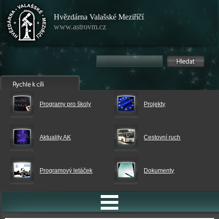
Hvězdárna Valašské Meziříčí
www.astrovm.cz
Programy pro školy
Projekty
Aktuality AK
Cestovní ruch
Programový letáček
Dokumenty