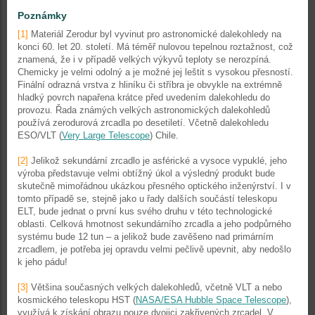
Poznámky
[1]
Materiál Zerodur byl vyvinut pro astronomické dalekohledy na
konci 60. let 20. století. Má téměř nulovou tepelnou roztažnost, což
znamená, že i v případě velkých výkyvů teploty se nerozpíná.
Chemicky je velmi odolný a je možné jej leštit s vysokou přesností.
Finální odrazná vrstva z hliníku či stříbra je obvykle na extrémně
hladký povrch napařena krátce před uvedením dalekohledu do
provozu. Řada známých velkých astronomických dalekohledů
používá zerodurová zrcadla po desetiletí. Včetně dalekohledu
ESO/VLT (
Very Large Telescope
) Chile.
[2]
Jelikož sekundární zrcadlo je asférické a vysoce vypuklé, jeho
výroba představuje velmi obtížný úkol a výsledný produkt bude
skutečně mimořádnou ukázkou přesného optického inženýrství. I v
tomto případě se, stejně jako u řady dalších součástí teleskopu
ELT, bude jednat o první kus svého druhu v této technologické
oblasti. Celková hmotnost sekundárního zrcadla a jeho podpůrného
systému bude 12 tun – a jelikož bude zavěšeno nad primárním
zrcadlem, je potřeba jej opravdu velmi pečlivě upevnit, aby nedošlo
k jeho pádu!
[3]
Většina současných velkých dalekohledů, včetně VLT a nebo
kosmického teleskopu HST (
NASA/ESA Hubble Space Telescope
),
využívá k získání obrazu pouze dvojici zakřivených zrcadel. V