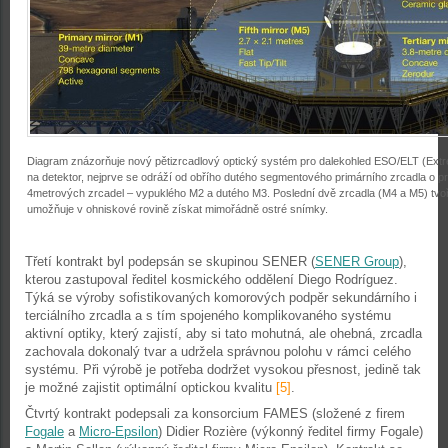
Diagram znázorňuje nový pětizrcadlový optický systém pro dalekohled ESO/ELT (Extr
na detektor, nejprve se odráží od obřího dutého segmentového primárního zrcadla o p
4metrových zrcadel – vypuklého M2 a dutého M3. Poslední dvě zrcadla (M4 a M5) tvoří
umožňuje v ohniskové rovině získat mimořádně ostré snímky.
Třetí kontrakt byl podepsán se skupinou SENER
(
SENER Group
),
kterou zastupoval ředitel kosmického oddělení Diego Rodríguez.
Týká se výroby sofistikovaných komorových podpěr sekundárního i
terciálního zrcadla a s tím spojeného komplikovaného systému
aktivní optiky, který zajistí, aby si tato mohutná, ale ohebná, zrcadla
zachovala dokonalý tvar a udržela správnou polohu v rámci celého
systému. Při výrobě je potřeba dodržet vysokou přesnost, jedině tak
je možné zajistit optimální optickou kvalitu
[5]
.
Čtvrtý kontrakt podepsali za konsorcium FAMES (složené z firem
Fogale
a
Micro-Epsilon
) Didier Rozière (výkonný ředitel firmy Fogale)