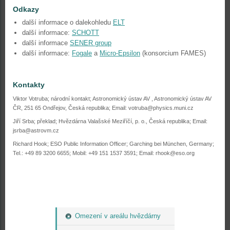
Odkazy
další informace o dalekohledu
ELT
další informace:
SCHOTT
další informace
SENER group
další informace:
Fogale
a
Micro-Epsilon
(konsorcium FAMES)
Kontakty
Viktor Votruba; národní kontakt; Astronomický ústav AV , Astronomický ústav AV
ČR, 251 65 Ondřejov, Česká republika; Email: votruba@physics.muni.cz
Jiří Srba; překlad; Hvězdárna Valašské Meziříčí, p. o., Česká republika; Email:
jsrba@astrovm.cz
Richard Hook; ESO Public Information Officer; Garching bei München, Germany;
Tel.: +49 89 3200 6655; Mobil: +49 151 1537 3591; Email: rhook@eso.org
Omezení v areálu hvězdárny