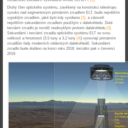
Druhý člen optického systému, zavěšený na konstrukci teleskopu
vysoko nad segmentovým primárním zrcadlem ELT, bude největším
vypuklým zrcadlem, jaké bylo kdy vyrobeno
[2]
, a zároveň
největším sekundárním zrcadlem použitým v dalekohledu. Duté
terciární zrcadlo je rovněž neobvyklým prvkem dalekohledu
[3]
.
Sekundární i terciární zrcadla optického systému ELT se svou
velikostí a hmotností (3,5 tuny a 3,2 tuny
[4]
) vyrovnají primárním
zrcadlům řady moderních vědeckých dalekohledů. Sekundární
zrcadlo bude dodáno na konci roku 2018, terciální pak v červenci
2019.