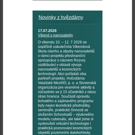
Novinky z hvězdárny
17.07.2026
Víkend s nanosatelity
O víkendu 10. – 12. 7 2026 se
úspěšně uskutečnila Víkendová
škola návrhu a stavby nanosatelitů
v rámci projektu přeshraniční
spolupráce s názvem Rozvoj
vzdělávání v oblasti vývoje
nanosatelitů a kosmických
technologií. Akci pořádali oba
partneři projektu, Hvězdárna
Valašské Meziříčí, p. o. a Slovenská
organizácia pre vesmírné aktivity a
zúčastnilo se ji 15 účastníků z obou
stran hranice. Součástí opravdu
bohatého a zajímavého programu
byly nejen teoretické přednášky,
semináře, praktické činnosti se
složením Schoolsatů – výukového
modelu cubesatu, ale také jsme si
vyzkoušeli virtuální technologie i
praktická pozorování kosmických
objektů pozemními dalekohledy,