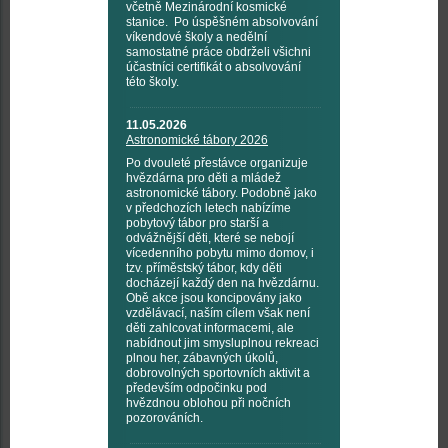
včetně Mezinárodní kosmické
stanice. Po úspěšném absolvování
víkendové školy a nedělní
samostatné práce obdrželi všichni
účastníci certifikát o absolvování
této školy.
11.05.2026
Astronomické tábory 2026
Po dvouleté přestávce organizuje
hvězdárna pro děti a mládež
astronomické tábory. Podobně jako
v předchozích letech nabízíme
pobytový tábor pro starší a
odvážnější děti, které se nebojí
vícedenního pobytu mimo domov, i
tzv. příměstský tábor, kdy děti
docházejí každý den na hvězdárnu.
Obě akce jsou koncipovány jako
vzdělávací, naším cílem však není
děti zahlcovat informacemi, ale
nabídnout jim smysluplnou rekreaci
plnou her, zábavných úkolů,
dobrovolných sportovních aktivit a
především odpočinku pod
hvězdnou oblohou při nočních
pozorováních.