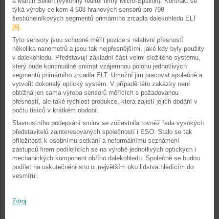
a Martin Sellen (výkonný ředitel firmy Micro-Epsilon). Kontrakt se
týká výroby celkem 4 608 hranových sensorů pro 798
šestiúhelníkových segmentů primárního zrcadla dalekohledu ELT
[6]
.
Tyto sensory jsou schopné měřit pozice s relativní přesností
několika nanometrů a jsou tak nejpřesnějšími, jaké kdy byly použity
v dalekohledu. Představují základní část velmi složitého systému,
který bude kontinuálně snímat vzájemnou polohu jednotlivých
segmentů primárního zrcadla ELT. Umožní jim pracovat společně a
vytvořit dokonalý optický systém. V případě této zakázky není
obtížná jen sama výroba sensorů měřících s požadovanou
přesností, ale také rychlost produkce, která zajistí jejich dodání v
počtu tisíců v krátkém období.
Slavnostního podepsání smluv se zúčastnila rovněž řada vysokých
představitelů zainteresovaných společností i ESO. Stalo se tak
příležitostí k osobnímu setkání a neformálnímu seznámení
zástupců firem podílejících se na výrobě jednotlivých optických i
mechanických komponent obřího dalekohledu. Společně se budou
podílet na uskutečnění snu o ‚největším oku lidstva hledícím do
vesmíru‘.
Zdroj