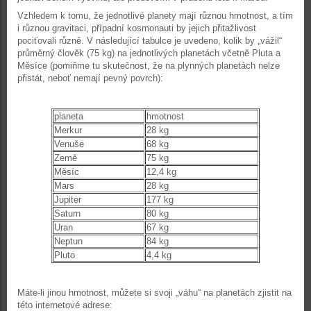
Vzhledem k tomu, že jednotlivé planety mají různou hmotnost, a tím
i různou gravitaci, případní kosmonauti by jejich přitažlivost
pociťovali různě. V následující tabulce je uvedeno, kolik by „vážil“
průměrný člověk (75 kg) na jednotlivých planetách včetně Pluta a
Měsíce (pomiňme tu skutečnost, že na plynných planetách nelze
přistát, neboť nemají pevný povrch):
planeta
hmotnost
Merkur
28 kg
Venuše
68 kg
Země
75 kg
Měsíc
12,4 kg
Mars
28 kg
Jupiter
177 kg
Saturn
80 kg
Uran
67 kg
Neptun
84 kg
Pluto
4,4 kg
Máte-li jinou hmotnost, můžete si svoji „váhu“ na planetách zjistit na
této internetové adrese: