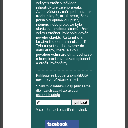
velkých změn v základní
infrastruktuře celého areálu.
Zatím většina změn probíhala tak
trochu skrytě, ať už proto, že se
jednalo o opravy či úpravy
interiérů nebo proto, že byla
skryta za hradbou stromů. První
velkou změnou bylo vybudování
nového objektu Kulturního a
kreativního centra na ulici J. K.
Tyla a nyní se dostáváme do
další etapy, která je svou
povahou velmi zřetelná. Jedná se
o komplexní revitalizaci oplocení
a areálu hvězdárny.
Přihlašte se k odběru aktualit AKA,
novinek z hvězdárny a akcí:
S Vašimi osobními údaji pracujeme
dle našich
zásad zpracování
osobních údajů
.
Více informací o zasílání novinek