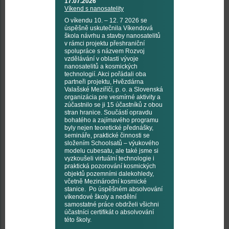
17.07.2026
Víkend s nanosatelity
O víkendu 10. – 12. 7 2026 se
úspěšně uskutečnila Víkendová
škola návrhu a stavby nanosatelitů
v rámci projektu přeshraniční
spolupráce s názvem Rozvoj
vzdělávání v oblasti vývoje
nanosatelitů a kosmických
technologií. Akci pořádali oba
partneři projektu, Hvězdárna
Valašské Meziříčí, p. o. a Slovenská
organizácia pre vesmírné aktivity a
zúčastnilo se ji 15 účastníků z obou
stran hranice. Součástí opravdu
bohatého a zajímavého programu
byly nejen teoretické přednášky,
semináře, praktické činnosti se
složením Schoolsatů – výukového
modelu cubesatu, ale také jsme si
vyzkoušeli virtuální technologie i
praktická pozorování kosmických
objektů pozemními dalekohledy,
včetně Mezinárodní kosmické
stanice. Po úspěšném absolvování
víkendové školy a nedělní
samostatné práce obdrželi všichni
účastníci certifikát o absolvování
této školy.