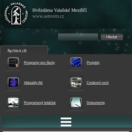
Hvězdárna Valašské Meziříčí
www.astrovm.cz
Programy pro školy
Projekty
Aktuality AK
Cestovní ruch
Programový letáček
Dokumenty