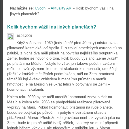
Nacházíte se:
Úvodní
»
Aktuality AK
»
Kolik bychom vážili na
jiných planetách?
Kolik bychom vážili na jiných planetách?
16.04.2009
Když v červenci 1969 (tedy téměř před 40 roky) odstartovala
pilotovaná kosmická loď Apollo 11 s trojicí amerických astronautů na
palubě, z nichž dva měli přistát na povrchu nejbližšího souputníka
Země, hodně se hovořilo o tom, kolik budou vyslanci Země „vážit“
po přistání na Měsíci. Nebylo to však jen takové početní cvičení –
mělo to i svůj význam: kompletní skafandr kosmonautů, umožňující
přežití v krutých měsíčních podmínkách, měl na Zemi hmotnost
téměř 90 kg! Avšak vzhledem k menšímu průměru a menší
hmotnosti je na Měsíci vše 6krát lehčí v porovnání se Zemí –
kosmonaut i skafandr.
Kolem roku 2020 by se měli američtí astronauti znovu vrátit na
Měsíc a kolem roku 2033 se předpokládá realizace pilotované
výpravy na Mars. Pokud kosmonauti přistanou na rudé planetě,
budou se potýkat po půlročním pobytu v beztížném stavu s
přitažlivostí Marsu. Přestože zde gravitace není tak vysoká jako na
Zemi, bude to pro ně určitě tvrdý oříšek, na který se musí připravit
jednak během výcviku, ale především v průběhu letu k Marsu.