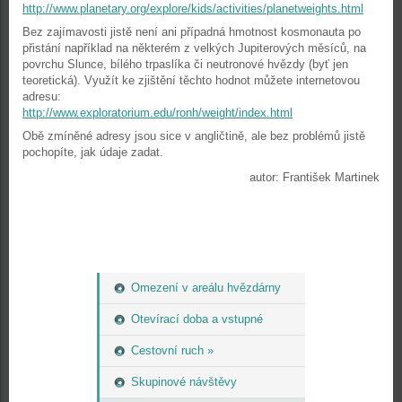
http://www.planetary.org/explore/kids/activities/planetweights.html
Bez zajímavosti jistě není ani případná hmotnost kosmonauta po
přistání například na některém z velkých Jupiterových měsíců, na
povrchu Slunce, bílého trpaslíka či neutronové hvězdy (byť jen
teoretická). Využít ke zjištění těchto hodnot můžete internetovou
adresu:
http://www.exploratorium.edu/ronh/weight/index.html
Obě zmíněné adresy jsou sice v angličtině, ale bez problémů jistě
pochopíte, jak údaje zadat.
autor: František Martinek
Omezení v areálu hvězdárny
Otevírací doba a vstupné
Cestovní ruch »
Skupinové návštěvy