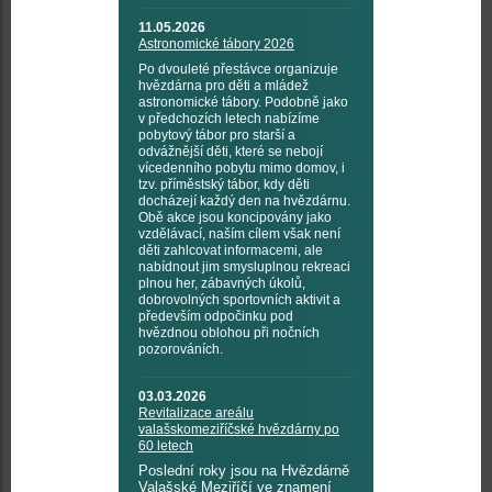
11.05.2026
Astronomické tábory 2026
Po dvouleté přestávce organizuje
hvězdárna pro děti a mládež
astronomické tábory. Podobně jako
v předchozích letech nabízíme
pobytový tábor pro starší a
odvážnější děti, které se nebojí
vícedenního pobytu mimo domov, i
tzv. příměstský tábor, kdy děti
docházejí každý den na hvězdárnu.
Obě akce jsou koncipovány jako
vzdělávací, naším cílem však není
děti zahlcovat informacemi, ale
nabídnout jim smysluplnou rekreaci
plnou her, zábavných úkolů,
dobrovolných sportovních aktivit a
především odpočinku pod
hvězdnou oblohou při nočních
pozorováních.
03.03.2026
Revitalizace areálu
valašskomeziříčské hvězdárny po
60 letech
Poslední roky jsou na Hvězdárně
Valašské Meziříčí ve znamení