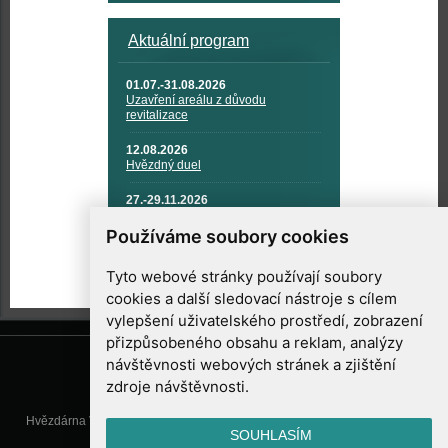
Aktuální program
01.07.-31.08.2026
Uzavření areálu z důvodu
revitalizace
12.08.2026
Hvězdný duel
27.-29.11.2026
KOSMONAUTIKA, RAKETOVÁ
TECHNIKA A KOSMICKÉ
Používáme soubory cookies
TECHNOLOGIE
Tyto webové stránky používají soubory
cookies a další sledovací nástroje s cílem
vylepšení uživatelského prostředí, zobrazení
přizpůsobeného obsahu a reklam, analýzy
návštěvnosti webových stránek a zjištění
zdroje návštěvnosti.
Hvězdárna Valašské Meziříčí, příspěvková organizace, Vsetínská 78, 757
SOUHLASÍM
01 Valašské Meziříčí