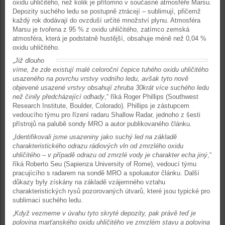
oxidu uhličitého, než kolik je přítomno v současné atmosféře Marsu.
Depozity suchého ledu se postupně ztrácejí – sublimují, přičemž
každý rok dodávají do ovzduší určité množství plynu. Atmosféra
Marsu je tvořena z 95 % z oxidu uhličitého, zatímco zemská
atmosféra, která je podstatně hustější, obsahuje méně než 0,04 %
oxidu uhličitého.
„
Již dlouho
víme, že zde existují malé celoroční čepice tuhého oxidu uhličitého
usazeného na povrchu vrstvy vodního ledu, avšak tyto nově
objevené usazené vrstvy obsahují zhruba 30krát více suchého ledu
než činily předcházející odhady
,“ říká Roger Phillips (Southwest
Research Institute, Boulder, Colorado). Phillips je zástupcem
vedoucího týmu pro řízení radaru Shallow Radar, jednoho z šesti
přístrojů na palubě sondy MRO a autor publikovaného článku.
„
Identifikovali jsme usazeniny jako suchý led na základě
charakteristického odrazu rádiových vln od zmrzlého oxidu
uhličitého – v případě odrazu od zmrzlé vody je charakter echa jiný
,“
říká Roberto Seu (Sapienza University of Rome), vedoucí týmu
pracujícího s radarem na sondě MRO a spoluautor článku. Další
důkazy byly získány na základě vzájemného vztahu
charakteristických rysů pozorovaných útvarů, které jsou typické pro
sublimaci suchého ledu.
„
Když vezmeme v úvahu tyto skryté depozity, pak právě teď je
polovina marťanského oxidu uhličitého ve zmrzlém stavu a polovina