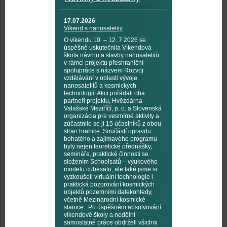
17.07.2026
Víkend s nanosatelity
O víkendu 10. – 12. 7 2026 se
úspěšně uskutečnila Víkendová
škola návrhu a stavby nanosatelitů
v rámci projektu přeshraniční
spolupráce s názvem Rozvoj
vzdělávání v oblasti vývoje
nanosatelitů a kosmických
technologií. Akci pořádali oba
partneři projektu, Hvězdárna
Valašské Meziříčí, p. o. a Slovenská
organizácia pre vesmírné aktivity a
zúčastnilo se ji 15 účastníků z obou
stran hranice. Součástí opravdu
bohatého a zajímavého programu
byly nejen teoretické přednášky,
semináře, praktické činnosti se
složením Schoolsatů – výukového
modelu cubesatu, ale také jsme si
vyzkoušeli virtuální technologie i
praktická pozorování kosmických
objektů pozemními dalekohledy,
včetně Mezinárodní kosmické
stanice. Po úspěšném absolvování
víkendové školy a nedělní
samostatné práce obdrželi všichni