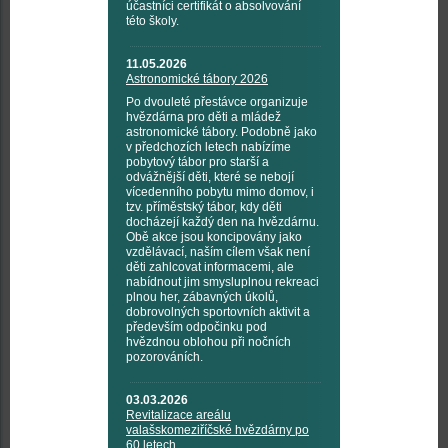
účastníci certifikát o absolvování
této školy.
11.05.2026
Astronomické tábory 2026
Po dvouleté přestávce organizuje
hvězdárna pro děti a mládež
astronomické tábory. Podobně jako
v předchozích letech nabízíme
pobytový tábor pro starší a
odvážnější děti, které se nebojí
vícedenního pobytu mimo domov, i
tzv. příměstský tábor, kdy děti
docházejí každý den na hvězdárnu.
Obě akce jsou koncipovány jako
vzdělávací, naším cílem však není
děti zahlcovat informacemi, ale
nabídnout jim smysluplnou rekreaci
plnou her, zábavných úkolů,
dobrovolných sportovních aktivit a
především odpočinku pod
hvězdnou oblohou při nočních
pozorováních.
03.03.2026
Revitalizace areálu
valašskomeziříčské hvězdárny po
60 letech