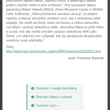
povrchovou teplotu Marsu, zatímco tlustší a déletrvající ledové
polární čepičky vedou k jeho ochlazení
,“ říká spoluautor objevu
planetolog Robert Haberle (NASA, Ames Research Center in Moffett
Field, Kalifornie). „
Naše počítačové simulace ukazují, že polární
čepičky ochlazují atmosféru mnohem více, než ji skleníkový efekt
otepluje. Na rozdíl od Země, která má hustou a vlhkou atmosféru
vytvářející výrazný skleníkový efekt, atmosféra Marsu je příliš řídká
a suchá, než aby mohla vytvářet výrazný skleníkový efekt jako
Země, a to dokonce ani v případě, kdy by obsahovala dvojnásobné
množství oxidu uhličitého
.“
Zdroj:
http://www.nasa.gov/mission_pages/MRO/news/mro20110421.html
autor: František Martinek
Omezení v areálu hvězdárny
Otevírací doba a vstupné
Cestovní ruch »