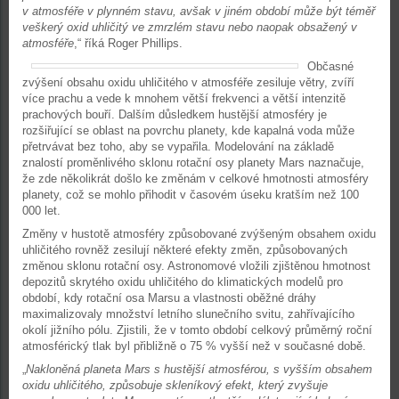
v atmosféře v plynném stavu, avšak v jiném období může být téměř
veškerý oxid uhličitý ve zmrzlém stavu nebo naopak obsažený v
atmosféře
,“ říká Roger Phillips.
Občasné
zvýšení obsahu oxidu uhličitého v atmosféře zesiluje větry, zvíří
více prachu a vede k mnohem větší frekvenci a větší intenzitě
prachových bouří. Dalším důsledkem hustější atmosféry je
rozšiřující se oblast na povrchu planety, kde kapalná voda může
přetrvávat bez toho, aby se vypařila. Modelování na základě
znalostí proměnlivého sklonu rotační osy planety Mars naznačuje,
že zde několikrát došlo ke změnám v celkové hmotnosti atmosféry
planety, což se mohlo přihodit v časovém úseku kratším než 100
000 let.
Změny v hustotě atmosféry způsobované zvýšeným obsahem oxidu
uhličitého rovněž zesilují některé efekty změn, způsobovaných
změnou sklonu rotační osy. Astronomové vložili zjištěnou hmotnost
depozitů skrytého oxidu uhličitého do klimatických modelů pro
období, kdy rotační osa Marsu a vlastnosti oběžné dráhy
maximalizovaly množství letního slunečního svitu, zahřívajícího
okolí jižního pólu. Zjistili, že v tomto období celkový průměrný roční
atmosférický tlak byl přibližně o 75 % vyšší než v současné době.
„
Nakloněná planeta Mars s hustější atmosférou, s vyšším obsahem
oxidu uhličitého, způsobuje skleníkový efekt, který zvyšuje