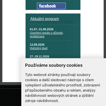
Aktuální program
01.07.-31.08.2026
Uzavření areálu z důvodu
revitalizace
12.08.2026
Hvězdný duel
27.-29.11.2026
KOSMONAUTIKA, RAKETOVÁ
TECHNIKA A KOSMICKÉ
Používáme soubory cookies
TECHNOLOGIE
Tyto webové stránky používají soubory
cookies a další sledovací nástroje s cílem
vylepšení uživatelského prostředí, zobrazení
přizpůsobeného obsahu a reklam, analýzy
návštěvnosti webových stránek a zjištění
zdroje návštěvnosti.