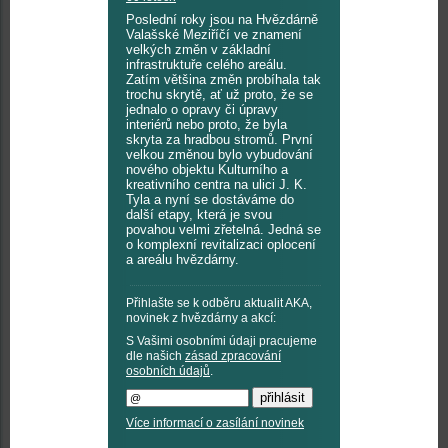
Poslední roky jsou na Hvězdárně
Valašské Meziříčí ve znamení
velkých změn v základní
infrastruktuře celého areálu.
Zatím většina změn probíhala tak
trochu skrytě, ať už proto, že se
jednalo o opravy či úpravy
interiérů nebo proto, že byla
skryta za hradbou stromů. První
velkou změnou bylo vybudování
nového objektu Kulturního a
kreativního centra na ulici J. K.
Tyla a nyní se dostáváme do
další etapy, která je svou
povahou velmi zřetelná. Jedná se
o komplexní revitalizaci oplocení
a areálu hvězdárny.
Přihlašte se k odběru aktualit AKA,
novinek z hvězdárny a akcí:
S Vašimi osobními údaji pracujeme
dle našich
zásad zpracování
osobních údajů
.
Více informací o zasílání novinek