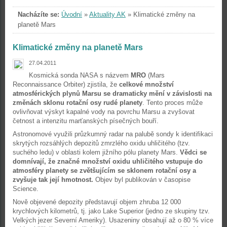
Nacházíte se:
Úvodní
»
Aktuality AK
»
Klimatické změny na
planetě Mars
Klimatické změny na planetě Mars
27.04.2011
Kosmická sonda NASA s názvem
MRO
(Mars
Reconnaissance Orbiter) zjistila, že
celkové množství
atmosférických plynů Marsu se dramaticky mění v závislosti na
změnách sklonu rotační osy rudé planety
. Tento proces může
ovlivňovat výskyt kapalné vody na povrchu Marsu a zvyšovat
četnost a intenzitu marťanských písečných bouří.
Astronomové využili průzkumný radar na palubě sondy k identifikaci
skrytých rozsáhlých depozitů zmrzlého oxidu uhličitého (tzv.
suchého ledu) v oblasti kolem jižního pólu planety Mars.
Vědci se
domnívají, že značné množství oxidu uhličitého vstupuje do
atmosféry planety se zvětšujícím se sklonem rotační osy a
zvyšuje tak její hmotnost.
Objev byl publikován v časopise
Science.
Nově objevené depozity představují objem zhruba 12 000
krychlových kilometrů, tj. jako Lake Superior (jedno ze skupiny tzv.
Velkých jezer Severní Ameriky). Usazeniny obsahují až o 80 % více