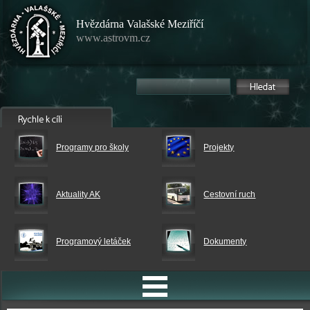
Hvězdárna Valašské Meziříčí
www.astrovm.cz
Programy pro školy
Projekty
Aktuality AK
Cestovní ruch
Programový letáček
Dokumenty