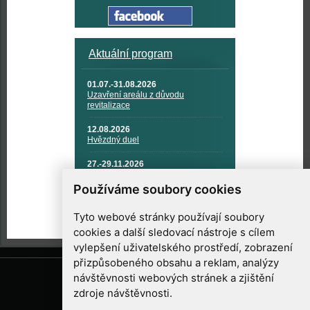
Aktuální program
01.07.-31.08.2026
Uzavření areálu z důvodu
revitalizace
12.08.2026
Hvězdný duel
27.-29.11.2026
KOSMONAUTIKA, RAKETOVÁ
TECHNIKA A KOSMICKÉ
Používáme soubory cookies
TECHNOLOGIE
Tyto webové stránky používají soubory
cookies a další sledovací nástroje s cílem
vylepšení uživatelského prostředí, zobrazení
přizpůsobeného obsahu a reklam, analýzy
návštěvnosti webových stránek a zjištění
zdroje návštěvnosti.