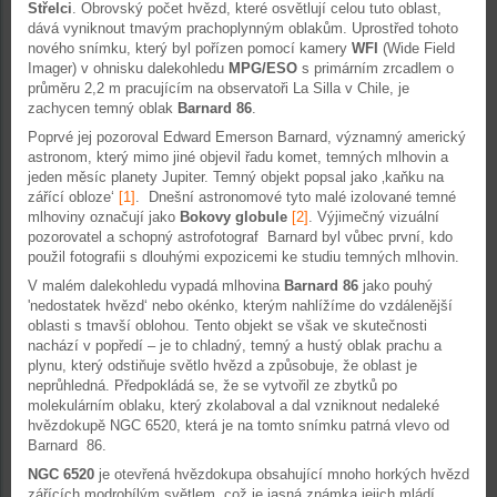
Střelci
. Obrovský počet hvězd, které osvětlují celou tuto oblast,
dává vyniknout tmavým prachoplynným oblakům. Uprostřed tohoto
nového snímku, který byl pořízen pomocí kamery
WFI
(Wide Field
Imager) v ohnisku dalekohledu
MPG/ESO
s primárním zrcadlem o
průměru 2,2 m pracujícím na observatoři La Silla v Chile, je
zachycen temný oblak
Barnard 86
.
Poprvé jej pozoroval Edward Emerson Barnard, významný americký
astronom, který mimo jiné objevil řadu komet, temných mlhovin a
jeden měsíc planety Jupiter. Temný objekt popsal jako ‚kaňku na
zářící obloze‘
[1]
. Dnešní astronomové tyto malé izolované temné
mlhoviny označují jako
Bokovy globule
[2]
. Výjimečný vizuální
pozorovatel a schopný astrofotograf Barnard byl vůbec první, kdo
použil fotografii s dlouhými expozicemi ke studiu temných mlhovin.
V malém dalekohledu vypadá mlhovina
Barnard 86
jako pouhý
'nedostatek hvězd‘ nebo okénko, kterým nahlížíme do vzdálenější
oblasti s tmavší oblohou. Tento objekt se však ve skutečnosti
nachází v popředí – je to chladný, temný a hustý oblak prachu a
plynu, který odstiňuje světlo hvězd a způsobuje, že oblast je
neprůhledná. Předpokládá se, že se vytvořil ze zbytků po
molekulárním oblaku, který zkolaboval a dal vzniknout nedaleké
hvězdokupě NGC 6520, která je na tomto snímku patrná vlevo od
Barnard 86.
NGC 6520
je otevřená hvězdokupa obsahující mnoho horkých hvězd
zářících modrobílým světlem, což je jasná známka jejich mládí.