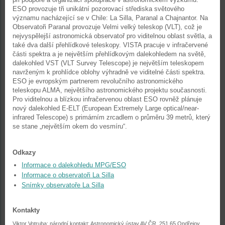
ESO provozuje tři unikátní pozorovací střediska světového
významu nacházející se v Chile: La Silla, Paranal a Chajnantor. Na
Observatoři Paranal provozuje Velmi velký teleskop (VLT), což je
nejvyspělejší astronomická observatoř pro viditelnou oblast světla, a
také dva další přehlídkové teleskopy. VISTA pracuje v infračervené
části spektra a je největším přehlídkovým dalekohledem na světě,
dalekohled VST (VLT Survey Telescope) je největším teleskopem
navrženým k prohlídce oblohy výhradně ve viditelné části spektra.
ESO je evropským partnerem revolučního astronomického
teleskopu ALMA, největšího astronomického projektu současnosti.
Pro viditelnou a blízkou infračervenou oblast ESO rovněž plánuje
nový dalekohled E-ELT (European Extremely Large optical/near-
infrared Telescope) s primárním zrcadlem o průměru 39 metrů, který
se stane „největším okem do vesmíru“.
Odkazy
Informace o dalekohledu MPG/ESO
Informace o observatoři La Silla
Snímky observatoře La Silla
Kontakty
Viktor Votruba; národní kontakt; Astronomický ústav AV ČR, 251 65 Ondřejov,