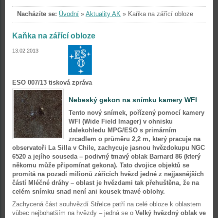
Nacházíte se:
Úvodní
»
Aktuality AK
»
Kaňka na zářící obloze
Kaňka na zářící obloze
13.02.2013
ESO 007/13 tisková zpráva
Nebeský gekon na snímku kamery WFI
Tento nový snímek, pořízený pomocí kamery
WFI (Wide Field Imager) v ohnisku
dalekohledu MPG/ESO s primárním
zrcadlem o průměru 2,2 m, který pracuje na
observatoři La Silla v Chile, zachycuje jasnou hvězdokupu NGC
6520 a jejího souseda – podivný tmavý oblak Barnard 86 (který
někomu může připomínat gekona). Tato dvojice objektů se
promítá na pozadí milionů zářících hvězd jedné z nejjasnějších
částí Mléčné dráhy – oblast je hvězdami tak přehuštěna, že na
celém snímku snad není ani kousek tmavé oblohy.
Zachycená část souhvězdí Střelce patří na celé obloze k oblastem
vůbec nejbohatším na hvězdy – jedná se o
Velký hvězdný oblak ve