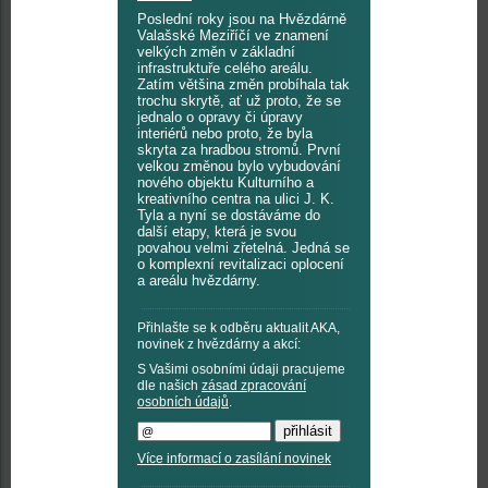
Poslední roky jsou na Hvězdárně
Valašské Meziříčí ve znamení
velkých změn v základní
infrastruktuře celého areálu.
Zatím většina změn probíhala tak
trochu skrytě, ať už proto, že se
jednalo o opravy či úpravy
interiérů nebo proto, že byla
skryta za hradbou stromů. První
velkou změnou bylo vybudování
nového objektu Kulturního a
kreativního centra na ulici J. K.
Tyla a nyní se dostáváme do
další etapy, která je svou
povahou velmi zřetelná. Jedná se
o komplexní revitalizaci oplocení
a areálu hvězdárny.
Přihlašte se k odběru aktualit AKA,
novinek z hvězdárny a akcí:
S Vašimi osobními údaji pracujeme
dle našich
zásad zpracování
osobních údajů
.
Více informací o zasílání novinek