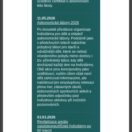
účastníci certifikát o absolvování
této školy.
11.05.2026
Astronomické tábory 2026
Po dvouleté přestávce organizuje
hvězdárna pro děti a mládež
astronomické tábory. Podobně jako
v předchozích letech nabízíme
pobytový tábor pro starší a
odvážnější děti, které se nebojí
vícedenního pobytu mimo domov, i
tzv. příměstský tábor, kdy děti
docházejí každý den na hvězdárnu.
Obě akce jsou koncipovány jako
vzdělávací, naším cílem však není
děti zahlcovat informacemi, ale
nabídnout jim smysluplnou rekreaci
plnou her, zábavných úkolů,
dobrovolných sportovních aktivit a
především odpočinku pod
hvězdnou oblohou při nočních
pozorováních.
03.03.2026
Revitalizace areálu
valašskomeziříčské hvězdárny po
60 letech