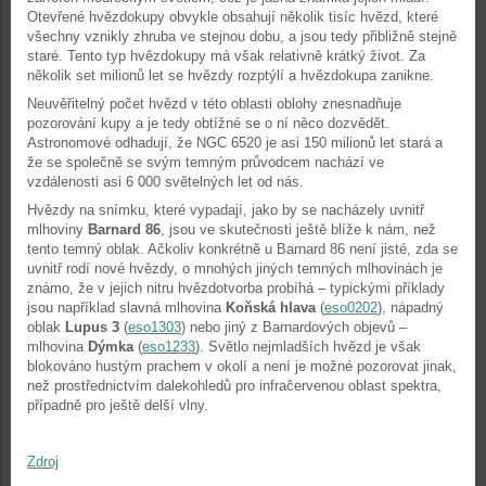
Otevřené hvězdokupy obvykle obsahují několik tisíc hvězd, které
všechny vznikly zhruba ve stejnou dobu, a jsou tedy přibližně stejně
staré. Tento typ hvězdokupy má však relativně krátký život. Za
několik set milionů let se hvězdy rozptýlí a hvězdokupa zanikne.
Neuvěřitelný počet hvězd v této oblasti oblohy znesnadňuje
pozorování kupy a je tedy obtížné se o ní něco dozvědět.
Astronomové odhadují, že NGC 6520 je asi 150 milionů let stará a
že se společně se svým temným průvodcem nachází ve
vzdálenosti asi 6 000 světelných let od nás.
Hvězdy na snímku, které vypadají, jako by se nacházely uvnitř
mlhoviny
Barnard 86
, jsou ve skutečnosti ještě blíže k nám, než
tento temný oblak. Ačkoliv konkrétně u Barnard 86 není jisté, zda se
uvnitř rodí nové hvězdy, o mnohých jiných temných mlhovinách je
známo, že v jejich nitru hvězdotvorba probíhá – typickými příklady
jsou například slavná mlhovina
Koňská hlava
(
eso0202
), nápadný
oblak
Lupus 3
(
eso1303
) nebo jiný z Barnardových objevů –
mlhovina
Dýmka
(
eso1233
). Světlo nejmladších hvězd je však
blokováno hustým prachem v okolí a není je možné pozorovat jinak,
než prostřednictvím dalekohledů pro infračervenou oblast spektra,
případně pro ještě delší vlny.
Zdroj