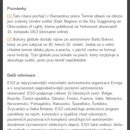
Poznámky
[1]
Tato citace pochází z Barnardovy práce 'Temné oblasti na obloze
jeví známky stínění světla' (Dark Regions in the Sky Suggesting an
Obscuration of Light), kterou publikoval na Yerkesově observatoři
15. listopadu 1913 (dostupné online).
[2]
Bokovy globule dostaly název po astronomovi Bartu Bokovi,
který se jimi zabýval ve 40. letech 20. století. Jedná se o velmi
chladné temné oblaky plynu a prachu, v jejichž centru se formují
nové hvězdy. Tyto globule jsou bohaté na prach, který rozptyluje a
absorbuje světlo, proto jsou téměř neprůhledné.
Další informace
ESO je nejvýznamnější mezivládní astronomická organizace Evropy
a v současnosti nejproduktivnější pozemní astronomická
observatoř. ESO podporuje celkem 15 členských zemí: Belgie,
Brazílie, Česká republika, Dánsko, Finsko, Francie, Itálie, Německo,
Nizozemsko, Portugalsko, Rakousko, Španělsko, Švédsko,
Švýcarsko a Velká Británie. ESO uskutečňuje ambiciózní program
zaměřený na návrh, konstrukci a úspěšný chod výkonných
pozemních pozorovacích komplexů umožňujících astronomům
dosáhnout významných vědeckých objevů. ESO také vedoucí úlohu
při podpoře a organizaci spolupráce v astronomickém výzkumu.