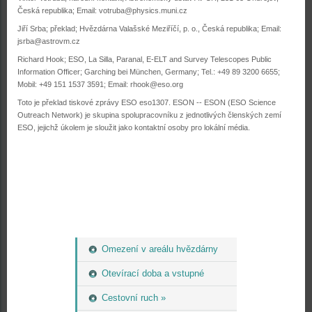
Česká republika; Email:
votruba@physics.muni.cz
Jiří Srba; překlad; Hvězdárna Valašské Meziříčí, p. o., Česká republika; Email:
jsrba@astrovm.cz
Richard Hook; ESO, La Silla, Paranal, E-ELT and Survey Telescopes Public
Information Officer; Garching bei München, Germany; Tel.: +49 89 3200 6655;
Mobil: +49 151 1537 3591; Email:
rhook@eso.org
Toto je překlad tiskové zprávy ESO eso1307. ESON -- ESON (ESO Science
Outreach Network) je skupina spolupracovníku z jednotlivých členských zemí
ESO, jejichž úkolem je sloužit jako kontaktní osoby pro lokální média.
Omezení v areálu hvězdárny
Otevírací doba a vstupné
Cestovní ruch »