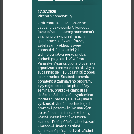
17.07.2026
Víkend s nanosatelity
O víkendu 10. – 12. 7 2026 se
úspěšně uskutečnila Víkendová
škola návrhu a stavby nanosatelitů
v rámci projektu přeshraniční
spolupráce s názvem Rozvoj
vzdělávání v oblasti vývoje
nanosatelitů a kosmických
technologií. Akci pořádali oba
partneři projektu, Hvězdárna
Valašské Meziříčí, p. o. a Slovenská
organizácia pre vesmírné aktivity a
zúčastnilo se ji 15 účastníků z obou
stran hranice. Součástí opravdu
bohatého a zajímavého programu
byly nejen teoretické přednášky,
semináře, praktické činnosti se
složením Schoolsatů – výukového
modelu cubesatu, ale také jsme si
vyzkoušeli virtuální technologie i
praktická pozorování kosmických
objektů pozemními dalekohledy,
včetně Mezinárodní kosmické
stanice. Po úspěšném absolvování
víkendové školy a nedělní
samostatné práce obdrželi všichni