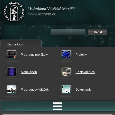
Hvězdárna Valašské Meziříčí
www.astrovm.cz
Programy pro školy
Projekty
Aktuality AK
Cestovní ruch
Programový letáček
Dokumenty