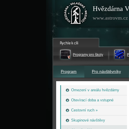
Hvězdárna V
www.astrovm.cz
Programy pro školy
P
Program
Pro návštěvníky
Omezení v areálu hvězdárny
Otevírací doba a vstupné
Cestovní ruch »
Skupinové návštěvy