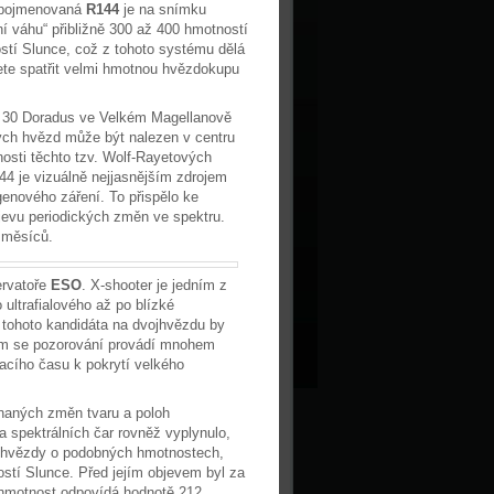
d pojmenovaná
R144
je na snímku
 váhu“ přibližně 300 až 400 hmotností
stí Slunce, což z tohoto systému dělá
te spatřit velmi hmotnou hvězdokupu
y 30 Doradus ve Velkém Magellanově
ných hvězd může být nalezen v centru
nosti těchto tzv. Wolf-Rayetových
4 je vizuálně nejjasnějším zdrojem
genového záření. To přispělo ke
bjevu periodických změn ve spektru.
 měsíců.
ervatoře
ESO
. X-shooter je jedním z
 ultrafialového až po blízké
e tohoto kandidáta na dvojhvězdu by
fem se pozorování provádí mnohem
acího času k pokrytí velkého
enaných změn tvaru a poloh
a spektrálních čar rovněž vyplynulo,
y hvězdy o podobných hmotnostech,
stí Slunce. Před jejím objevem byl za
 hmotnost odpovídá hodnotě 212