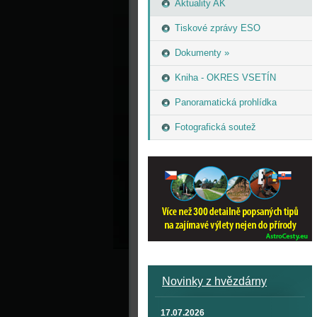
Aktuality AK
Tiskové zprávy ESO
Dokumenty »
Kniha - OKRES VSETÍN
Panoramatická prohlídka
Fotografická soutež
Novinky z hvězdárny
17.07.2026