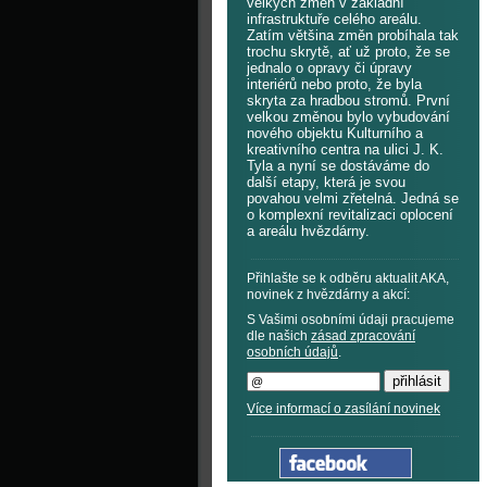
velkých změn v základní
infrastruktuře celého areálu.
Zatím většina změn probíhala tak
trochu skrytě, ať už proto, že se
jednalo o opravy či úpravy
interiérů nebo proto, že byla
skryta za hradbou stromů. První
velkou změnou bylo vybudování
nového objektu Kulturního a
kreativního centra na ulici J. K.
Tyla a nyní se dostáváme do
další etapy, která je svou
povahou velmi zřetelná. Jedná se
o komplexní revitalizaci oplocení
a areálu hvězdárny.
Přihlašte se k odběru aktualit AKA,
novinek z hvězdárny a akcí:
S Vašimi osobními údaji pracujeme
dle našich
zásad zpracování
osobních údajů
.
Více informací o zasílání novinek