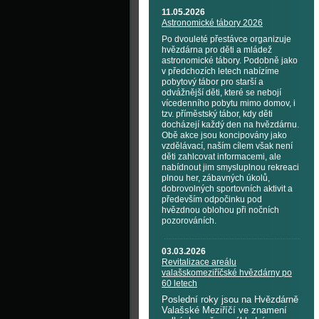
11.05.2026
Astronomické tábory 2026
Po dvouleté přestávce organizuje
hvězdárna pro děti a mládež
astronomické tábory. Podobně jako
v předchozích letech nabízíme
pobytový tábor pro starší a
odvážnější děti, které se nebojí
vícedenního pobytu mimo domov, i
tzv. příměstský tábor, kdy děti
docházejí každý den na hvězdárnu.
Obě akce jsou koncipovány jako
vzdělávací, naším cílem však není
děti zahlcovat informacemi, ale
nabídnout jim smysluplnou rekreaci
plnou her, zábavných úkolů,
dobrovolných sportovních aktivit a
především odpočinku pod
hvězdnou oblohou při nočních
pozorováních.
03.03.2026
Revitalizace areálu
valašskomeziříčské hvězdárny po
60 letech
Poslední roky jsou na Hvězdárně
Valašské Meziříčí ve znamení