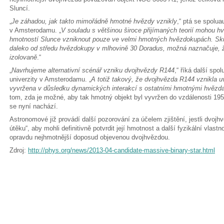
Sluncí.
„
Je záhadou, jak takto mimořádně hmotné hvězdy vznikly
,“ ptá se spolua
v Amsterodamu. „
V souladu s většinou široce přijímaných teorií mohou 
hmotností Slunce vzniknout pouze ve velmi hmotných hvězdokupách. Sku
daleko od středu hvězdokupy v mlhovině 30 Doradus, možná naznačuje, 
izolovaně
.“
„
Navrhujeme alternativní scénář vzniku dvojhvězdy R144
,“ říká další spo
univerzity v Amsterodamu. „
A totiž takový, že dvojhvězda R144 vznikla u
vyvržena v důsledku dynamických interakcí s ostatními hmotnými hvězd
tom, zda je možné, aby tak hmotný objekt byl vyvržen do vzdálenosti 19
se nyní nachází.
Astronomové již provádí další pozorování za účelem zjištění, jestli dvoj
útěku“, aby mohli definitivně potvrdit její hmotnost a další fyzikální vlastn
opravdu nejhmotnější doposud objevenou dvojhvězdou.
Zdroj:
http://phys.org/news/2013-04-candidate-massive-binary-star.html