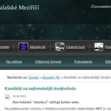
alašské Meziříčí
Zřizovatelem
rojekty
Aktuality AK
Cestovní ruch
Pro
Na obloze
Odborná činnost
Fotogalerie
Dě
Nacházíte se:
Úvodní
»
Aktuality AK
»
Kandidát na nejhmotnější dvojh
Kandidát na nejhmotnější dvojhvězdu
18.04.2013
Dva hvězdní "otesánci" obíhají kolem sebe.
Na publikovaném snímku z Hubblova kosmického dalekohledu
HST
je za