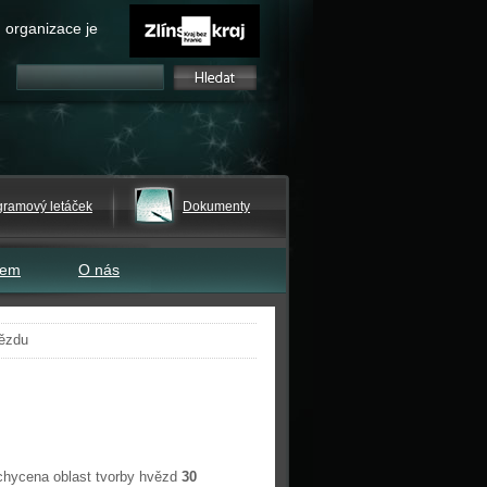
 organizace je
gramový letáček
Dokumenty
tem
O nás
vězdu
chycena oblast tvorby hvězd
30