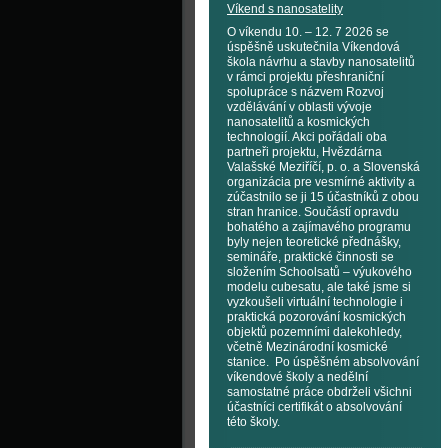
Víkend s nanosatelity
O víkendu 10. – 12. 7 2026 se
úspěšně uskutečnila Víkendová
škola návrhu a stavby nanosatelitů
v rámci projektu přeshraniční
spolupráce s názvem Rozvoj
vzdělávání v oblasti vývoje
nanosatelitů a kosmických
technologií. Akci pořádali oba
partneři projektu, Hvězdárna
Valašské Meziříčí, p. o. a Slovenská
organizácia pre vesmírné aktivity a
zúčastnilo se ji 15 účastníků z obou
stran hranice. Součástí opravdu
bohatého a zajímavého programu
byly nejen teoretické přednášky,
semináře, praktické činnosti se
složením Schoolsatů – výukového
modelu cubesatu, ale také jsme si
vyzkoušeli virtuální technologie i
praktická pozorování kosmických
objektů pozemními dalekohledy,
včetně Mezinárodní kosmické
stanice. Po úspěšném absolvování
víkendové školy a nedělní
samostatné práce obdrželi všichni
účastníci certifikát o absolvování
této školy.