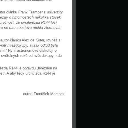
utor článku Frank Tramper z univerzity
hvězdy o hmotnostech několika stovek
tečnost, že dvojhvězda R144 leží
že se tato soustava mohla zformovat
luautor článku Alex de Koter, rovněž z
vnitř hvězdokupy, avšak odtud byla
ami
.“ Nyní astronomové diskutují o
5 světelných roků od hvězdokupy, kde
hvězda R144 je opravdu „hvězdou na
osti. A aby tedy určili, zda R144 je
autor: František Martinek