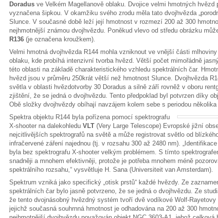
Doradus
ve Velkém Magellanově oblaku. Dvojice velmi hmotných hvěz
vyznačena šipkou. V okamžiku svého zrodu měla tato dvojhvězda „porodní
Slunce. V současné době leží její hmotnost v rozmezí 200 až 300 hmotno
nejhmotnější známou dvojhvězdu. Poněkud vlevo od středu obrázku může
R136
(je označena kroužkem).
Velmi hmotná dvojhvězda R144 mohla vzniknout ve vnější části mlhovin
oblaku, kde probíhá intenzivní tvorba hvězd. Větší počet mimořádně jas
této oblasti na základě charakteristického vzhledu spektrálních čar. Hmot
hvězd jsou v průměru 250krát větší než hmotnost Slunce. Dvojhvězda R14
světla v oblasti hvězdotvorby 30 Doradus a silně září rovněž v oboru rent
zjištění, že se jedná o dvojhvězdu. Tento předpoklad byl potvrzen díky o
Obě složky dvojhvězdy obíhají navzájem kolem sebe s periodou několika
Spektra objektu R144 byla pořízena pomocí spektrografu
X-shooter na dalekohledu
VLT
(Very Large Telescope) Evropské jižní obs
nejcitlivějších spektrografů na světě a může registrovat světlo od blízkého
infračervené záření najednou (tj. v rozsahu 300 až 2480 nm). „Identifikac
byla bez spektrografu X-shooter velkým problémem. S tímto spektrogra
snadněji a mnohem efektivněji, protože je potřeba mnohem méně pozorov
spektrálního rozsahu,“ vysvětluje H. Sana (Universiteit van Amsterdam).
Spektrum vzniká jako specifický „otisk prstů“ každé hvězdy. Ze zaznam
spektrálních čar bylo jasně potvrzeno, že se jedná o dvojhvězdu. Ze studi
že tento dvojnásobný hvězdný systém tvoří dvě vodíkové Wolf-Rayetov
jejichž současná souhrnná hmotnost je odhadována na 200 až 300 hmotno
nejhmotnější dvojhvězdu považován objekt NGC 3603-A1, jehož celková