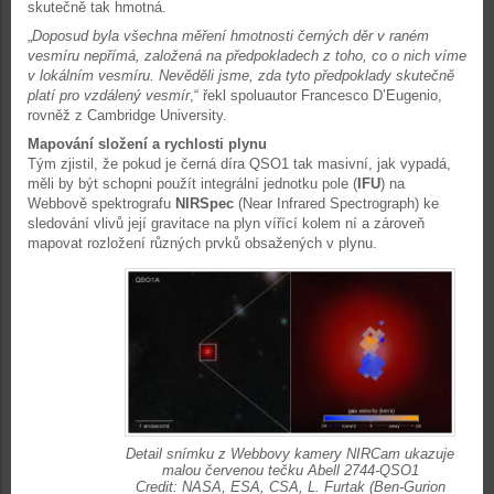
skutečně tak hmotná.
„
Doposud byla všechna měření hmotnosti černých děr v raném
vesmíru nepřímá, založená na předpokladech z toho, co o nich víme
v lokálním vesmíru. Nevěděli jsme, zda tyto předpoklady skutečně
platí pro vzdálený vesmír
,“ řekl spoluautor Francesco D’Eugenio,
rovněž z Cambridge University.
Mapování složení a rychlosti plynu
Tým zjistil, že pokud je černá díra QSO1 tak masivní, jak vypadá,
měli by být schopni použít integrální jednotku pole (
IFU
) na
Webbově spektrografu
NIRSpec
(Near Infrared Spectrograph) ke
sledování vlivů její gravitace na plyn vířící kolem ní a zároveň
mapovat rozložení různých prvků obsažených v plynu.
Detail snímku z Webbovy kamery NIRCam ukazuje
malou červenou tečku Abell 2744-QSO1
Credit: NASA, ESA, CSA, L. Furtak (Ben-Gurion