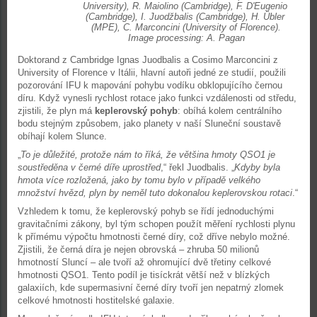
University), R. Maiolino (Cambridge), F. D'Eugenio
(Cambridge), I. Juodžbalis (Cambridge), H. Übler
(MPE), C. Marconcini (University of Florence).
Image processing: A. Pagan
Doktorand z Cambridge Ignas Juodbalis a Cosimo Marconcini z
University of Florence v Itálii, hlavní autoři jedné ze studií, použili
pozorování IFU k mapování pohybu vodíku obklopujícího černou
díru. Když vynesli rychlost rotace jako funkci vzdálenosti od středu,
zjistili, že plyn má
keplerovský pohyb
: obíhá kolem centrálního
bodu stejným způsobem, jako planety v naší Sluneční soustavě
obíhají kolem Slunce.
„
To je důležité, protože nám to říká, že většina hmoty QSO1 je
soustředěna v černé díře uprostřed
,“ řekl Juodbalis. „
Kdyby byla
hmota více rozložená, jako by tomu bylo v případě velkého
množství hvězd, plyn by neměl tuto dokonalou keplerovskou rotaci
.“
Vzhledem k tomu, že keplerovský pohyb se řídí jednoduchými
gravitačními zákony, byl tým schopen použít měření rychlosti plynu
k přímému výpočtu hmotnosti černé díry, což dříve nebylo možné.
Zjistili, že černá díra je nejen obrovská – zhruba 50 milionů
hmotností Sluncí – ale tvoří až ohromující dvě třetiny celkové
hmotnosti QSO1. Tento podíl je tisíckrát větší než v blízkých
galaxiích, kde supermasivní černé díry tvoří jen nepatrný zlomek
celkové hmotnosti hostitelské galaxie.