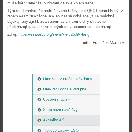
může být v rané fázi budování galaxie kolem sebe.
Tým se domnívá, že malé červené tečky jako QSO1 nemohly být v
raném vesmíru vzácné, a v současné době analyzuje podobné
objekty, aby zjistil, zda supermasivní černé díry skutečně
předcházejí galaxiím, ve kterých se v současnosti nacházejí.
Zdroj:
https://esawebb.org/news/weic2609/?lang
autor: František Martinek
Omezení v areálu hvězdárny
Otevírací doba a vstupné
Cestovní ruch »
Skupinové návštěvy
Aktuality AK
Tiskové zprávy ESO