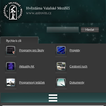
Hvězdárna Valašské Meziříčí
www.astrovm.cz
Programy pro školy
Projekty
Aktuality AK
Cestovní ruch
Programový letáček
Dokumenty