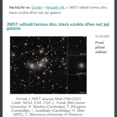
Nacházíte se:
Úvodní
»
Aktuality AK
»
JWST odhalil černou díru,
která vznikla dříve než její galaxie
JWST odhalil černou díru, která vznikla dříve než její
galaxie
01.06.2026
První
přímé
měření
Snímek z JWST ukazuje Abell 2744-QSO1
Credit: NASA, ESA, CSA, L. Furtak (Ben-Gurion
University), R. Maiolino (Cambridge), F. D'Eugenio
(Cambridge), I. Juodžbalis (Cambridge), H. Übler
(MPE), C. Marconcini (University of Florence).