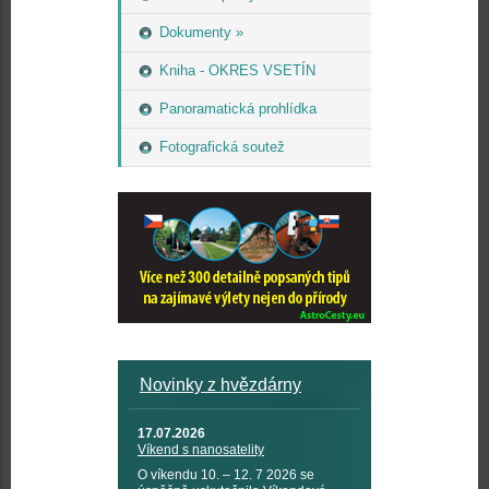
Dokumenty »
Kniha - OKRES VSETÍN
Panoramatická prohlídka
Fotografická soutež
Novinky z hvězdárny
17.07.2026
Víkend s nanosatelity
O víkendu 10. – 12. 7 2026 se