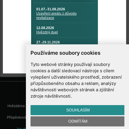
01.07.-31.08.2026
Uzavření areálu z důvodu
revitalizace
12.08.2026
Hvězdný duel
27.-29.11.2026
KOSMONAUTIKA, RAKETOVÁ
TECHNIKA A KOSMICKÉ
Používáme soubory cookies
TECHNOLOGIE
Tyto webové stránky používají soubory
cookies a další sledovací nástroje s cílem
vylepšení uživatelského prostředí, zobrazení
přizpůsobeného obsahu a reklam, analýzy
návštěvnosti webových stránek a zjištění
zdroje návštěvnosti.
Hvězdárna Valašské Meziříčí, příspěvková organizace, Vsetínská 78, 757
SOUHLASÍM
01 Valašské Meziříčí
Příspěvková organizace Zlínského kraje. Telefon:
571 611 928
, Mobil:
777
ODMÍTÁM
277 134
, E-mail:
info@astrovm.cz
Jak chráníme Vaše osobní údaje
|
Nastavení cookies
| Vyrobil: