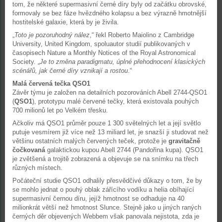
tom, že některé supermasivní černé díry byly od začátku obrovské,
formovaly se bez fáze hvězdného kolapsu a bez výrazně hmotnější
hostitelské galaxie, která by je živila.
„
Toto je pozoruhodný nález
,“ řekl Roberto Maiolino z Cambridge
University, United Kingdom, spoluautor studií publikovaných v
časopisech Nature a Monthly Notices of the Royal Astronomical
Society. „
Je to změna paradigmatu, úplné přehodnocení klasických
scénářů, jak černé díry vznikají a rostou
.“
Malá červená tečka QSO1
Závěr týmu je založen na detailních pozorováních Abell 2744-QSO1
(
QSO1
), prototypu malé červené tečky, která existovala pouhých
700 milionů let po Velkém třesku.
Ačkoliv má QSO1 průměr pouze 1 300 světelných let a její světlo
putuje vesmírem již více než 13 miliard let, je snazší ji studovat než
většinu ostatních malých červených teček, protože je
gravitačně
čočkovaná
galaktickou kupou Abell 2744 (Pandořina kupa). QSO1
je zvětšená a trojitě zobrazená a objevuje se na snímku na třech
různých místech.
Počáteční studie QSO1 odhalily přesvědčivé důkazy o tom, že by
se mohlo jednat o pouhý oblak zářícího vodíku a helia obíhající
supermasivní černou díru, jejíž hmotnost se odhaduje na 40
milionkrát větší než hmotnost Slunce. Stejně jako u jiných raných
černých děr objevených Webbem však panovala nejistota, zda je