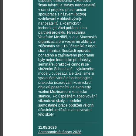
úspěšně uskutečnila Víkendová
škola návrhu a stavby nanosatelitů
v rámci projektu přeshraniční
spolupráce s názvem Rozvoj
vzdělávání v oblasti vývoje
nanosatelitů a kosmických
technologií. Akci pořádali oba
partneři projektu, Hvězdárna
Valašské Meziříčí, p. o. a Slovenská
organizácia pre vesmírné aktivity a
zúčastnilo se ji 15 účastníků z obou
stran hranice. Součástí opravdu
bohatého a zajímavého programu
byly nejen teoretické přednášky,
semináře, praktické činnosti se
složením Schoolsatů – výukového
modelu cubesatu, ale také jsme si
vyzkoušeli virtuální technologie i
praktická pozorování kosmických
objektů pozemními dalekohledy,
včetně Mezinárodní kosmické
stanice. Po úspěšném absolvování
víkendové školy a nedělní
samostatné práce obdrželi všichni
účastníci certifikát o absolvování
této školy.
11.05.2026
Astronomické tábory 2026