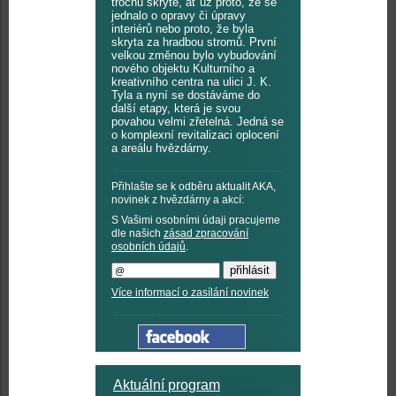
trochu skrytě, ať už proto, že se
jednalo o opravy či úpravy
interiérů nebo proto, že byla
skryta za hradbou stromů. První
velkou změnou bylo vybudování
nového objektu Kulturního a
kreativního centra na ulici J. K.
Tyla a nyní se dostáváme do
další etapy, která je svou
povahou velmi zřetelná. Jedná se
o komplexní revitalizaci oplocení
a areálu hvězdárny.
Přihlašte se k odběru aktualit AKA,
novinek z hvězdárny a akcí:
S Vašimi osobními údaji pracujeme
dle našich
zásad zpracování
osobních údajů
.
Více informací o zasílání novinek
Aktuální program