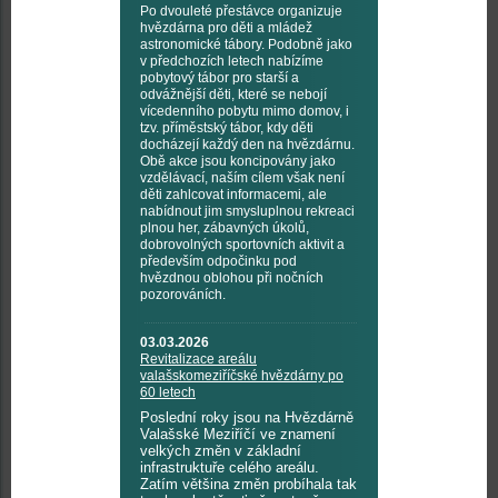
Po dvouleté přestávce organizuje
hvězdárna pro děti a mládež
astronomické tábory. Podobně jako
v předchozích letech nabízíme
pobytový tábor pro starší a
odvážnější děti, které se nebojí
vícedenního pobytu mimo domov, i
tzv. příměstský tábor, kdy děti
docházejí každý den na hvězdárnu.
Obě akce jsou koncipovány jako
vzdělávací, naším cílem však není
děti zahlcovat informacemi, ale
nabídnout jim smysluplnou rekreaci
plnou her, zábavných úkolů,
dobrovolných sportovních aktivit a
především odpočinku pod
hvězdnou oblohou při nočních
pozorováních.
03.03.2026
Revitalizace areálu
valašskomeziříčské hvězdárny po
60 letech
Poslední roky jsou na Hvězdárně
Valašské Meziříčí ve znamení
velkých změn v základní
infrastruktuře celého areálu.
Zatím většina změn probíhala tak