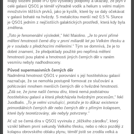
Mapy složení podle IFU tyto výsledky podpořily a ukázaly, že plyn v
celé galaxii QSO1 je téměř výhradně vodík a helium s velmi malým
množstvím těžších prvků, jako je kyslík, které by se daly očekávat
v galaxii bohaté na hvězdy. S metalicitou menší než 0,5 % Slunce
je QSO1 jedním z nejčistších galaktických prostředí, která kdy byla
změřena.
„
Toto je fenomenální výsledek
,“ řekl Maiolino. „
Je to první přímé
měření hmotnosti černé díry v první miliardě let po Velkém třesku a
je v souladu s předchozími měřeními
.“ Tým se domnívá, že je to
dobré znamení, že předpoklady použité pro nepřímá měření
hmotnosti jsou platné a hmotnosti jiných černých děr v raném
vesmíru nebyly nadhodnoceny.
Původ supermasivních černých děr
Nadměrná hmotnost QSO1 v porovnání s její hostitelskou galaxií
naznačuje, že se nemohla postupně formovat ze slučování a
pohlcování mnohem menších černých děr o hvězdné hmotnosti.
„
Zdá se, že jsme našli černou díru, která nemá podstatnou
hostitelskou galaxii a která předcházela hvězdným procesům
,“ řekl
Juodbalis. „
To je velmi vzrušující, protože je to důkaz existence
primordiálních černých děr nebo černých děr s přímým kolapsem,
které byly teoretizovány, ale nebyly potvrzeny
.“
Ať už se černá díra v QSO1 vyvinula z „těžkého zárodku“, který
vznikl během první sekundy Velkého třesku, nebo o něco později z
kolapsu obrovského oblaku plynu, téměř jistě se zrodila velká a