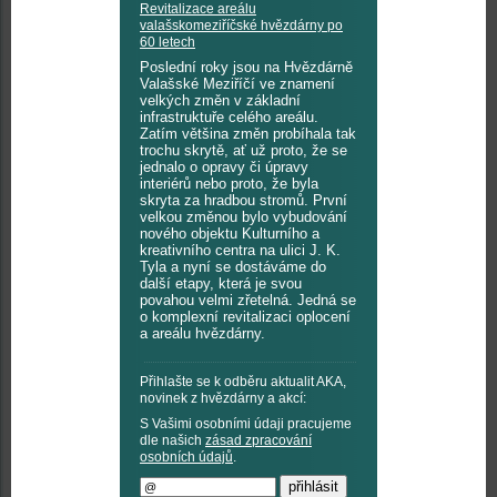
Revitalizace areálu
valašskomeziříčské hvězdárny po
60 letech
Poslední roky jsou na Hvězdárně
Valašské Meziříčí ve znamení
velkých změn v základní
infrastruktuře celého areálu.
Zatím většina změn probíhala tak
trochu skrytě, ať už proto, že se
jednalo o opravy či úpravy
interiérů nebo proto, že byla
skryta za hradbou stromů. První
velkou změnou bylo vybudování
nového objektu Kulturního a
kreativního centra na ulici J. K.
Tyla a nyní se dostáváme do
další etapy, která je svou
povahou velmi zřetelná. Jedná se
o komplexní revitalizaci oplocení
a areálu hvězdárny.
Přihlašte se k odběru aktualit AKA,
novinek z hvězdárny a akcí:
S Vašimi osobními údaji pracujeme
dle našich
zásad zpracování
osobních údajů
.