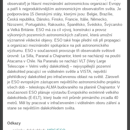
observatoř) je hlavní mezinárodní astronomickou organizací Evropy
a patří k nejproduktivnějším astronomickým observatořím světa. Je
podporována 15 členskými státy, kterými jsou: Belgie, Brazílie,
Česká republika, Dánsko, Finsko, Francie, Itálie, Německo,
Nizozemí, Portugalsko, Rakousko, Španělsko, Švédsko, Švýcarsko
a Velká Británie. ESO má za cíl vývoj, konstrukci a provoz
výkonných pozemních astronomických zařízení, která umožní
významné vědecké objevy. ESO také hraje přední roli při propagaci
a organizaci mezinárodní spolupráce na poli astronomického
výzkumu. ESO v současnosti provozuje tři observatoře světově
úrovně: La Silla, Paranal a Chajnantor, které se nacházejí na poušti
Atacama v Chile. Na Paranalu se nachází VLT (Very Large
Telescope = Velmi velký dalekohled) – nejvyspělejší pozemní
dalekohled pracující ve viditelném světle a VISTA, největší
přehlídkový dalekohled pro infračervenou oblast na světě. Zároveň
je ESO evropským zástupcem největšího astronomického projektu
všech dob – teleskopu ALMA budovaného na planině Chajnantor. V
současnosti ESO plánuje výstavbu Evropského extrémně velkého
dalekohledu (E-ELT), který bude mít průměr primárního zrcadla 40
metrů. Měl by pracovat v infračerveném i viditelném oboru záření a
stane se největším dalekohledem světa.
Odkazy