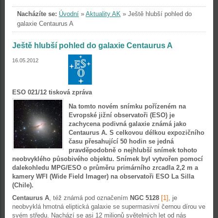
Nacházíte se:
Úvodní
»
Aktuality AK
»
Ještě hlubší pohled do
galaxie Centaurus A
Ještě hlubší pohled do galaxie Centaurus A
16.05.2012
ESO 021/12 tisková zpráva
Na tomto novém snímku pořízeném na
Evropské jižní observatoři (ESO) je
zachycena podivná galaxie známá jako
Centaurus A. S celkovou délkou expozičního
času přesahující 50 hodin se jedná
pravděpodobně o nejhlubší snímek tohoto
neobvyklého působivého objektu. Snímek byl vytvořen pomocí
dalekohledu MPG/ESO o průměru primárního zrcadla 2,2 m a
kamery WFI (Wide Field Imager) na observatoři ESO La Silla
(Chile).
Centaurus A
, též známá pod označením
NGC 5128
[1]
, je
neobvyklá hmotná eliptická galaxie se supermasivní černou dírou ve
svém středu. Nachází se asi 12 milionů světelných let od nás