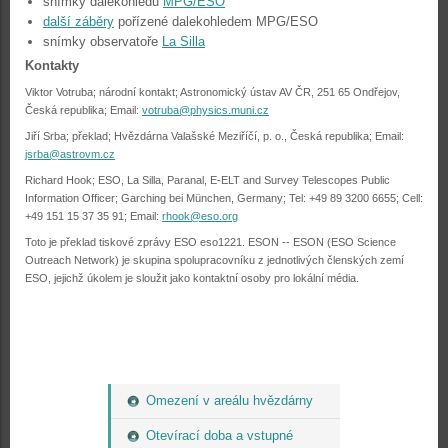
snímky dalekohledu
MPG/ESO
další záběry
pořízené dalekohledem MPG/ESO
snímky observatoře
La Silla
Kontakty
Viktor Votruba; národní kontakt; Astronomický ústav AV ČR, 251 65 Ondřejov,
Česká republika; Email:
votruba@physics.muni.cz
Jiří Srba; překlad; Hvězdárna Valašské Meziříčí, p. o., Česká republika; Email:
jsrba@astrovm.cz
Richard Hook; ESO, La Silla, Paranal, E-ELT and Survey Telescopes Public
Information Officer; Garching bei München, Germany; Tel: +49 89 3200 6655; Cell:
+49 151 15 37 35 91; Email:
rhook@eso.org
Toto je překlad tiskové zprávy ESO eso1221. ESON -- ESON (ESO Science
Outreach Network) je skupina spolupracovníku z jednotlivých členských zemí
ESO, jejichž úkolem je sloužit jako kontaktní osoby pro lokální média.
Omezení v areálu hvězdárny
Otevírací doba a vstupné