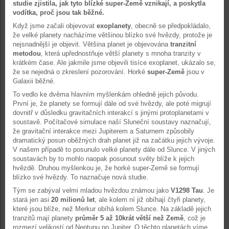
studie zjistila, jak tyto blízké super-Země vznikají, a poskytla
vodítka, proč jsou tak běžné.
Když jsme začali objevovat
exoplanety
, obecně se předpokládalo,
že velké planety nacházíme většinou blízko své hvězdy, protože je
nejsnadnější je objevit. Většina planet je objevována
tranzitní
metodou
, která upřednostňuje větší planety s mnoha tranzity v
krátkém čase. Ale jakmile jsme objevili tisíce exoplanet, ukázalo se,
že se nejedná o zkreslení pozorování. Horké
super-Země
jsou v
Galaxii běžné.
To vedlo ke dvěma hlavním myšlenkám ohledně jejich původu.
První je, že planety se formují dále od své hvězdy, ale poté migrují
dovnitř v důsledku gravitačních interakcí s jinými protoplanetami v
soustavě. Počítačové simulace naší Sluneční soustavy naznačují,
že gravitační interakce mezi Jupiterem a Saturnem způsobily
dramatický posun oběžných drah planet již na začátku jejich vývoje.
V našem případě to posunulo velké planety dále od Slunce. V jiných
soustavách by to mohlo naopak posunout světy blíže k jejich
hvězdě. Druhou myšlenkou je, že horké super-Země se formují
blízko své hvězdy. To naznačuje nová studie.
Tým se zabýval velmi mladou hvězdou známou jako
V1298 Tau
. Je
stará jen asi
20 milionů let
, ale kolem ní již obíhají čtyři planety,
které jsou blíže, než Merkur obíhá kolem Slunce. Na základě jejich
tranzitů mají planety
průměr 5 až 10krát větší než Země
, což je
rozmezí velikostí od Neptunu po Jupiter. O těchto planetách víme