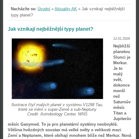
Nacházíte se:
Úvodní
»
Aktuality AK
»
Jak vznikají nejběžnější
typy planet?
Jak vznikají nejběžnější typy planet?
12.01.2026
Nejbližší
planetou
Slunci je
Merkur.
Je to
malý
svět,
dokonce
menší
než
Saturnův
Ilustrace čtyř malých planet v systému V1298 Tau,
měsíc
které se mění v super-Země a sub-Neptuny
Titan a
Credit: Astrobiology Center, NINS
Jupiterův
měsíc Ganymed. To je pro planetární systémy neobvyklé.
Většina hvězdných soustav má velké světy o velikosti mezi
Zemí a Neptunem, které obíhají mnohem blíže než Merkur. Nová