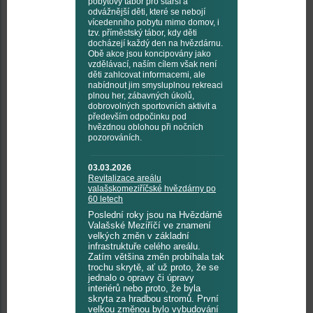
pobytový tábor pro starší a
odvážnější děti, které se nebojí
vícedenního pobytu mimo domov, i
tzv. příměstský tábor, kdy děti
docházejí každý den na hvězdárnu.
Obě akce jsou koncipovány jako
vzdělávací, naším cílem však není
děti zahlcovat informacemi, ale
nabídnout jim smysluplnou rekreaci
plnou her, zábavných úkolů,
dobrovolných sportovních aktivit a
především odpočinku pod
hvězdnou oblohou při nočních
pozorováních.
03.03.2026
Revitalizace areálu
valašskomeziříčské hvězdárny po
60 letech
Poslední roky jsou na Hvězdárně
Valašské Meziříčí ve znamení
velkých změn v základní
infrastruktuře celého areálu.
Zatím většina změn probíhala tak
trochu skrytě, ať už proto, že se
jednalo o opravy či úpravy
interiérů nebo proto, že byla
skryta za hradbou stromů. První
velkou změnou bylo vybudování