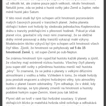
už několik let, ale známe pouze jejich velikosti, nikoliv hmotnosti.
Netušili jsme, zda se jedná o husté světy jako Země a Jupiter, nebo
méně husté jako Saturn.
V této nové studii byl tým schopen určit hmotnosti pozorováním
malých časových posunů v tranzitech planet. Jedna planeta
obíhající kolem své hvězdy by sledovala jednoduchou Keplerovskou
dráhu s tranzity probíhajícími s přesností hodinek. Pokud je však
planet více, gravitační síly mezi nimi znamenají, že se oběžné
dráhy mírně posouvají a doby tranzitů vykazují malé výkyvy.
Modelováním těchto výkyvů byl tým schopen určit hmotnosti všech
čtyř těles. Zjistili, že hmotnosti se pohybovaly
od 5 do 15
hmotností Země
, tj. od super-Země po sub-Neptun.
Se známou hmotností tým vypočítal hustotu každé planety a zjistil,
že všechny mají extrémně nízkou hustotu. Všechny čtyři planety
jsou super-obří světy s průměrnou hustotou menší než hustota
„pěny“. To znamená, že se jedná o planety s velkými difúzními
atmosférami z vodíku a hélia. Vzhledem k tomu, že mladé hvězdy
jsou proslulé erupcemi a silnými hvězdnými větry, tyto atmosféry
budou z planet časem odstraněny. Tým odhaduje, že v době, kdy
systém dozraje, se tyto planety zmenší na hmotnosti a hustoty
podobné horkým super-Zemím, které jsou tak běžné.
Plynní obři se tvoří v rané fázi hvězdné soustavy. U planet
obíhajících blízko je mateřská hvězda silně ovlivňuje a odfoukává