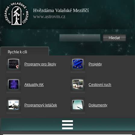
Hvězdárna Valašské Meziříčí
www.astrovm.cz
Programy pro školy
Projekty
Aktuality AK
Cestovní ruch
Programový letáček
Dokumenty