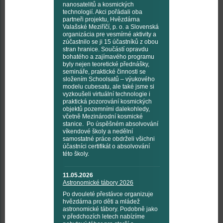
nanosatelitů a kosmických
technologií. Akci pořádali oba
partneři projektu, Hvězdárna
Valašské Meziříčí, p. o. a Slovenská
organizácia pre vesmírné aktivity a
zúčastnilo se ji 15 účastníků z obou
stran hranice. Součástí opravdu
bohatého a zajímavého programu
byly nejen teoretické přednášky,
semináře, praktické činnosti se
složením Schoolsatů – výukového
modelu cubesatu, ale také jsme si
vyzkoušeli virtuální technologie i
praktická pozorování kosmických
objektů pozemními dalekohledy,
včetně Mezinárodní kosmické
stanice. Po úspěšném absolvování
víkendové školy a nedělní
samostatné práce obdrželi všichni
účastníci certifikát o absolvování
této školy.
11.05.2026
Astronomické tábory 2026
Po dvouleté přestávce organizuje
hvězdárna pro děti a mládež
astronomické tábory. Podobně jako
v předchozích letech nabízíme