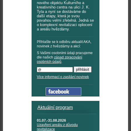
nového objektu Kulturního a
kreativního centra na ulici J. K.
Tyla a nyní se dostáváme do
další etapy, která je svou
povahou velmi zřetelná. Jedná se
o komplexní revitalizaci oplocení
a areálu hvězdárny.
Přihlašte se k odběru aktualit AKA,
novinek z hvězdárny a akcí:
S Vašimi osobními údaji pracujeme
dle našich
zásad zpracování
osobních údajů
.
Více informací o zasílání novinek
Aktuální program
01.07.-31.08.2026
Uzavření areálu z důvodu
revitalizace