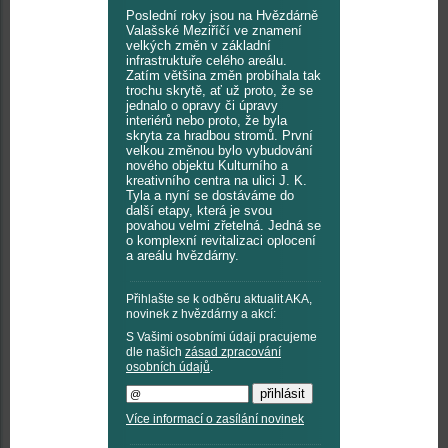
Poslední roky jsou na Hvězdárně
Valašské Meziříčí ve znamení
velkých změn v základní
infrastruktuře celého areálu.
Zatím většina změn probíhala tak
trochu skrytě, ať už proto, že se
jednalo o opravy či úpravy
interiérů nebo proto, že byla
skryta za hradbou stromů. První
velkou změnou bylo vybudování
nového objektu Kulturního a
kreativního centra na ulici J. K.
Tyla a nyní se dostáváme do
další etapy, která je svou
povahou velmi zřetelná. Jedná se
o komplexní revitalizaci oplocení
a areálu hvězdárny.
Přihlašte se k odběru aktualit AKA,
novinek z hvězdárny a akcí:
S Vašimi osobními údaji pracujeme
dle našich
zásad zpracování
osobních údajů
.
Více informací o zasílání novinek