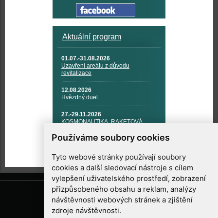
Aktuální program
01.07.-31.08.2026
Uzavření areálu z důvodu
revitalizace
12.08.2026
Hvězdný duel
27.-29.11.2026
KOSMONAUTIKA, RAKETOVÁ
TECHNIKA A KOSMICKÉ
Používáme soubory cookies
TECHNOLOGIE
Tyto webové stránky používají soubory
cookies a další sledovací nástroje s cílem
vylepšení uživatelského prostředí, zobrazení
přizpůsobeného obsahu a reklam, analýzy
návštěvnosti webových stránek a zjištění
zdroje návštěvnosti.