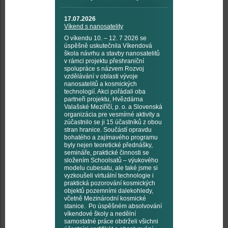
17.07.2026
Víkend s nanosatelity
O víkendu 10. – 12. 7 2026 se
úspěšně uskutečnila Víkendová
škola návrhu a stavby nanosatelitů
v rámci projektu přeshraniční
spolupráce s názvem Rozvoj
vzdělávání v oblasti vývoje
nanosatelitů a kosmických
technologií. Akci pořádali oba
partneři projektu, Hvězdárna
Valašské Meziříčí, p. o. a Slovenská
organizácia pre vesmírné aktivity a
zúčastnilo se ji 15 účastníků z obou
stran hranice. Součástí opravdu
bohatého a zajímavého programu
byly nejen teoretické přednášky,
semináře, praktické činnosti se
složením Schoolsatů – výukového
modelu cubesatu, ale také jsme si
vyzkoušeli virtuální technologie i
praktická pozorování kosmických
objektů pozemními dalekohledy,
včetně Mezinárodní kosmické
stanice. Po úspěšném absolvování
víkendové školy a nedělní
samostatné práce obdrželi všichni