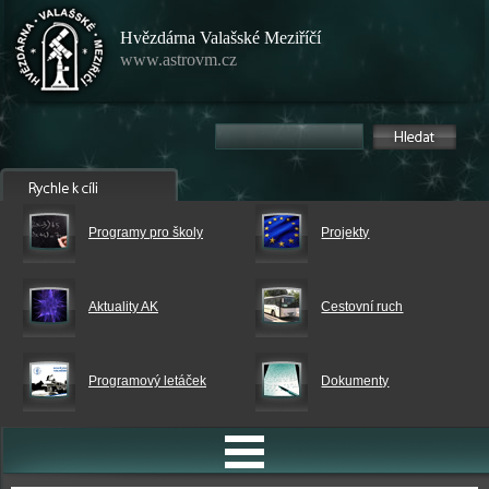
Hvězdárna Valašské Meziříčí
www.astrovm.cz
Programy pro školy
Projekty
Aktuality AK
Cestovní ruch
Programový letáček
Dokumenty