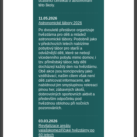
účastníci certifikát o absolvování
této školy.
11.05.2026
Astronomické tábory 2026
Po dvouleté přestávce organizuje
hvězdárna pro děti a mládež
astronomické tábory. Podobně jako
v předchozích letech nabízíme
pobytový tábor pro starší a
odvážnější děti, které se nebojí
vícedenního pobytu mimo domov, i
tzv. příměstský tábor, kdy děti
docházejí každý den na hvězdárnu.
Obě akce jsou koncipovány jako
vzdělávací, naším cílem však není
děti zahlcovat informacemi, ale
nabídnout jim smysluplnou rekreaci
plnou her, zábavných úkolů,
dobrovolných sportovních aktivit a
především odpočinku pod
hvězdnou oblohou při nočních
pozorováních.
03.03.2026
Revitalizace areálu
valašskomeziříčské hvězdárny po
60 letech