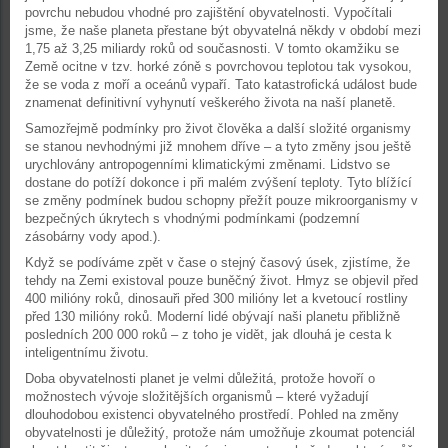
povrchu nebudou vhodné pro zajištění obyvatelnosti. Vypočítali
jsme, že naše planeta přestane být obyvatelná někdy v období mezi
1,75 až 3,25 miliardy roků od současnosti. V tomto okamžiku se
Země ocitne v tzv. horké zóně s povrchovou teplotou tak vysokou,
že se voda z moří a oceánů vypaří. Tato katastrofická událost bude
znamenat definitivní vyhynutí veškerého života na naší planetě.
Samozřejmě podmínky pro život člověka a další složité organismy
se stanou nevhodnými již mnohem dříve – a tyto změny jsou ještě
urychlovány antropogenními klimatickými změnami. Lidstvo se
dostane do potíží dokonce i při malém zvýšení teploty. Tyto blížící
se změny podmínek budou schopny přežít pouze mikroorganismy v
bezpečných úkrytech s vhodnými podmínkami (podzemní
zásobárny vody apod.).
Když se podíváme zpět v čase o stejný časový úsek, zjistíme, že
tehdy na Zemi existoval pouze buněčný život. Hmyz se objevil před
400 milióny roků, dinosauři před 300 milióny let a kvetoucí rostliny
před 130 milióny roků. Moderní lidé obývají naši planetu přibližně
posledních 200 000 roků – z toho je vidět, jak dlouhá je cesta k
inteligentnímu životu.
Doba obyvatelnosti planet je velmi důležitá, protože hovoří o
možnostech vývoje složitějších organismů – které vyžadují
dlouhodobou existenci obyvatelného prostředí. Pohled na změny
obyvatelnosti je důležitý, protože nám umožňuje zkoumat potenciál