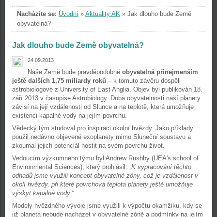
Nacházíte se:
Úvodní
»
Aktuality AK
»
Jak dlouho bude Země
obyvatelná?
Jak dlouho bude Země obyvatelná?
24.09.2013
Naše Země bude pravděpodobně
obyvatelná přinejmenším
ještě dalších 1,75 miliardy roků
– k tomuto závěru dospěli
astrobiologové z University of East Anglia. Objev byl publikován 18.
září 2013 v časopise Astrobiology. Doba obyvatelnosti naší planety
závisí na její vzdálenosti od Slunce a na teplotě, která umožňuje
existenci kapalné vody na jejím povrchu.
Vědecký tým studoval pro inspiraci okolní hvězdy. Jako příklady
použil nedávno objevené exoplanety mimo Sluneční soustavu a
zkoumal jejich potenciál hostit na svém povrchu život.
Vedoucím výzkumného týmu byl Andrew Rushby (UEA's school of
Environmental Sciences), který prohlásil: „
K vypracování těchto
odhadů jsme využili koncept obyvatelné zóny, což je vzdálenost v
okolí hvězdy, při které povrchová teplota planety ještě umožňuje
výskyt kapalné vody
.“
Modely hvězdného vývoje jsme využili k výpočtu okamžiku, kdy se
již planeta nebude nacházet v obyvatelné zóně a podmínky na jejím