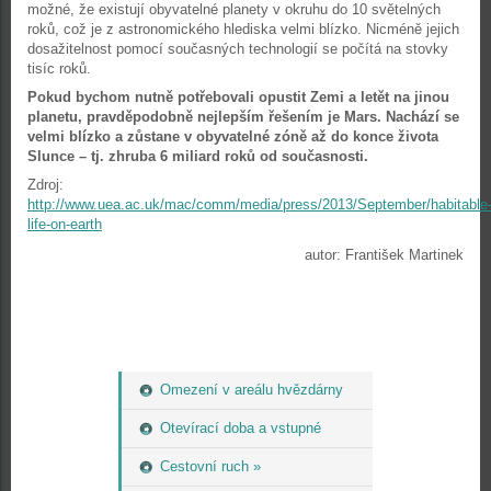
možné, že existují obyvatelné planety v okruhu do 10 světelných
roků, což je z astronomického hlediska velmi blízko. Nicméně jejich
dosažitelnost pomocí současných technologií se počítá na stovky
tisíc roků.
Pokud bychom nutně potřebovali opustit Zemi a letět na jinou
planetu, pravděpodobně nejlepším řešením je Mars. Nachází se
velmi blízko a zůstane v obyvatelné zóně až do konce života
Slunce – tj. zhruba 6 miliard roků od současnosti.
Zdroj:
http://www.uea.ac.uk/mac/comm/media/press/2013/September/habitable
life-on-earth
autor: František Martinek
Omezení v areálu hvězdárny
Otevírací doba a vstupné
Cestovní ruch »