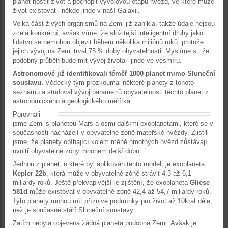
planet hostit život a pochopit vývojovou etapu hvězd, ve které může
život existovat i někde jinde v naší Galaxii.
Velká část živých organismů na Zemi již zanikla, takže údaje nejsou
zcela konkrétní, avšak víme, že složitější inteligentní druhy jako
lidstvo se nemohou objevit během několika miliónů roků, protože
jejich vývoj na Zemi trval 75 % doby obyvatelnosti. Myslíme si, že
podobný průběh bude mít vývoj života i jinde ve vesmíru.
Astronomové již identifikovali téměř 1000 planet mimo Sluneční
soustavu.
Vědecký tým prozkoumal některé planety z tohoto
seznamu a studoval vývoj parametrů obyvatelnosti těchto planet z
astronomického a geologického měřítka.
Porovnali
jsme Zemi s planetou Mars a osmi dalšími exoplanetami, které se v
současnosti nacházejí v obyvatelné zóně mateřské hvězdy. Zjistili
jsme, že planety obíhající kolem méně hmotných hvězd zůstávají
uvnitř obyvatelné zóny mnohem delší dobu.
Jednou z planet, u které byl aplikován tento model, je exoplaneta
Kepler 22b
, která může v obyvatelné zóně strávit 4,3 až 6,1
miliardy roků. Ještě překvapivější je zjištění, že exoplaneta
Gliese
581d
může existovat v obyvatelné zóně 42,4 až 54,7 miliardy roků.
Tyto planety mohou mít příznivé podmínky pro život až 10krát déle,
než je současné stáří Sluneční soustavy.
Zatím nebyla objevena žádná planeta podobná Zemi. Avšak je