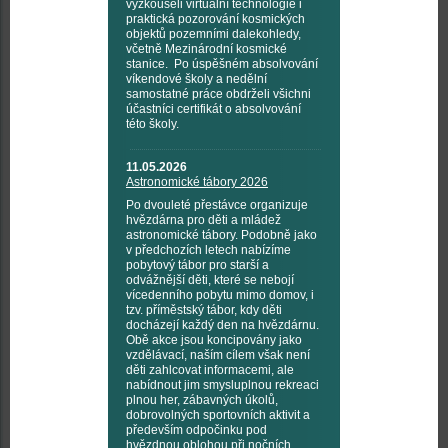
vyzkoušeli virtuální technologie i
praktická pozorování kosmických
objektů pozemními dalekohledy,
včetně Mezinárodní kosmické
stanice. Po úspěšném absolvování
víkendové školy a nedělní
samostatné práce obdrželi všichni
účastníci certifikát o absolvování
této školy.
11.05.2026
Astronomické tábory 2026
Po dvouleté přestávce organizuje
hvězdárna pro děti a mládež
astronomické tábory. Podobně jako
v předchozích letech nabízíme
pobytový tábor pro starší a
odvážnější děti, které se nebojí
vícedenního pobytu mimo domov, i
tzv. příměstský tábor, kdy děti
docházejí každý den na hvězdárnu.
Obě akce jsou koncipovány jako
vzdělávací, naším cílem však není
děti zahlcovat informacemi, ale
nabídnout jim smysluplnou rekreaci
plnou her, zábavných úkolů,
dobrovolných sportovních aktivit a
především odpočinku pod
hvězdnou oblohou při nočních