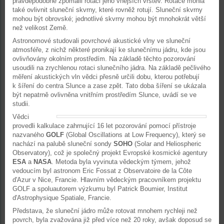
pravděpodobně zpomalil rotaci jeho vnějších vrstev. Rotace mohla
také ovlivnit sluneční skvrny, které rovněž rotují. Sluneční skvrny
mohou být obrovské; jednotlivé skvrny mohou být mnohokrát větší
než velikost Země.
Astronomové studovali povrchové akustické vlny ve sluneční
atmosféře, z nichž některé pronikají ke slunečnímu jádru, kde jsou
ovlivňovány okolním prostředím. Na základě těchto pozorování
usoudili na zrychlenou rotaci slunečního jádra. Na základě pečlivého
měření akustických vln vědci přesně určili dobu, kterou potřebují
k šíření do centra Slunce a zase zpět. Tato doba šíření se ukázala
být nepatrně ovlivněna vnitřním prostředím Slunce, uvádí se ve
studii.
Vědci
provedli kalkulace zahrnující 16 let pozorování pomocí přístroje
nazvaného
GOLF
(Global Oscillations at Low Frequency), který se
nachází na palubě sluneční sondy
SOHO
(Solar and Heliospheric
Observatory), což je společný projekt Evropské kosmické agentury
ESA
a
NASA
. Metoda byla vyvinuta vědeckým týmem, jehož
vedoucím byl astronom Eric Fossat z Observatoire de la Côte
d'Azur v Nice, Francie. Hlavním vědeckým pracovníkem projektu
GOLF a spoluautorem výzkumu byl Patrick Boumier, Institut
d'Astrophysique Spatiale, Francie.
Představa, že sluneční jádro může rotovat mnohem rychleji než
povrch, byla zvažována již před více než 20 roky, avšak doposud se