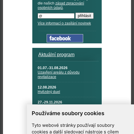
dle našich
zásad zpracování
osobních údajů
.
Více informací o zasílání novinek
Aktuální program
01.07.-31.08.2026
Uzavření areálu z důvodu
revitalizace
12.08.2026
Hvězdný duel
27.-29.11.2026
KOSMONAUTIKA, RAKETOVÁ
TECHNIKA A KOSMICKÉ
Používáme soubory cookies
TECHNOLOGIE
Tyto webové stránky používají soubory
cookies a další sledovací nástroje s cílem