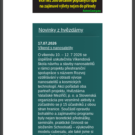
Novinky z hvězdárny
17.07.2026
Víkend s nanosatelity
O víkendu 10. – 12. 7 2026 se
úspěšně uskutečnila Víkendová
škola návrhu a stavby nanosatelitů
v rámci projektu přeshraniční
spolupráce s názvem Rozvoj
vzdělávání v oblasti vývoje
nanosatelitů a kosmických
technologií. Akci pořádali oba
partneři projektu, Hvězdárna
Valašské Meziříčí, p. o. a Slovenská
organizácia pre vesmírné aktivity a
zúčastnilo se ji 15 účastníků z obou
stran hranice. Součástí opravdu
bohatého a zajímavého programu
byly nejen teoretické přednášky,
semináře, praktické činnosti se
složením Schoolsatů – výukového
modelu cubesatu, ale také jsme si