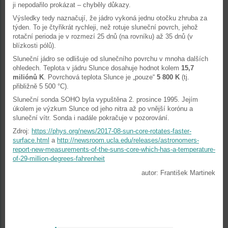
ji nepodařilo prokázat – chyběly důkazy.
Výsledky tedy naznačují, že jádro vykoná jednu otočku zhruba za
týden. To je čtyřikrát rychleji, než rotuje sluneční povrch, jehož
rotační perioda je v rozmezí 25 dnů (na rovníku) až 35 dnů (v
blízkosti pólů).
Sluneční jádro se odlišuje od slunečního povrchu v mnoha dalších
ohledech. Teplota v jádru Slunce dosahuje hodnot kolem
15,7
miliónů K
. Povrchová teplota Slunce je „pouze“
5 800 K
(tj.
přibližně 5 500 °C).
Sluneční sonda SOHO byla vypuštěna 2. prosince 1995. Jejím
úkolem je výzkum Slunce od jeho nitra až po vnější korónu a
sluneční vítr. Sonda i nadále pokračuje v pozorování.
Zdroj:
https://phys.org/news/2017-08-sun-core-rotates-faster-
surface.html
a
http://newsroom.ucla.edu/releases/astronomers-
report-new-measurements-of-the-suns-core-which-has-a-temperature-
of-29-million-degrees-fahrenheit
autor: František Martinek