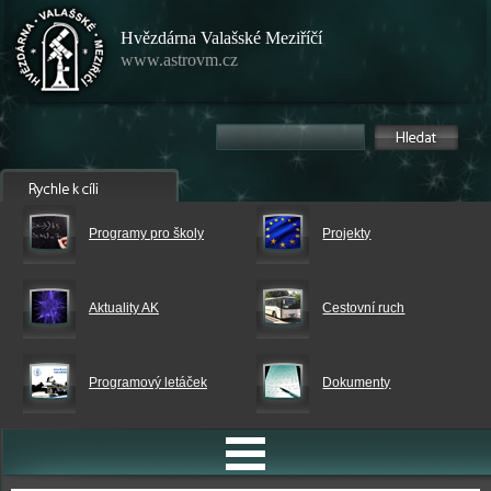
Hvězdárna Valašské Meziříčí
www.astrovm.cz
Programy pro školy
Projekty
Aktuality AK
Cestovní ruch
Programový letáček
Dokumenty