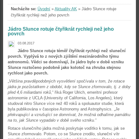
Nacházíte se:
Úvodní
»
Aktuality AK
»
Jádro Slunce rotuje
čtyřikrát rychleji než jeho povrch
Jádro Slunce rotuje čtyřikrát rychleji než jeho
povrch
03.08.2017
Jádro Slunce rotuje téměř čtyřikrát rychleji než sluneční
povrch. Vyplývá to z nových zjištění mezinárodního týmu
astronomů. Vědci se domnívají, že jádro bylo v době vzniku
Slunce roztočeno podobně jako kolotoč na zhruba stejnou
rychlost jako povrch.
„
Většina pravděpodobných vysvětlení spočívala v tom, že rotace
jádra je pozůstatkem z období, kdy se Slunce zformovalo, tj. z doby
před 4,6 miliardami roků
,“ říká Roger Ulrich, emeritní profesor
astronomie z UCLA (University of California, Los Angeles), který
studoval nitro Slunce více než 40 roků a spoluautor studie, která
byla publikována v časopise Astronomy and Astrophysics. „
Je
překvapující a vzrušující se domnívat, že možná odhalíme památku
na to, jak Slunce vypadalo v době svého vzniku
.“
Rotace slunečního jádra možná poskytuje vodítko k tomu, jak se
Slunce zformovalo. Potom, co se Slunce zrodilo, sluneční vítr