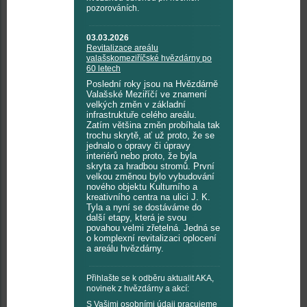
pozorováních.
03.03.2026
Revitalizace areálu
valašskomeziříčské hvězdárny po
60 letech
Poslední roky jsou na Hvězdárně
Valašské Meziříčí ve znamení
velkých změn v základní
infrastruktuře celého areálu.
Zatím většina změn probíhala tak
trochu skrytě, ať už proto, že se
jednalo o opravy či úpravy
interiérů nebo proto, že byla
skryta za hradbou stromů. První
velkou změnou bylo vybudování
nového objektu Kulturního a
kreativního centra na ulici J. K.
Tyla a nyní se dostáváme do
další etapy, která je svou
povahou velmi zřetelná. Jedná se
o komplexní revitalizaci oplocení
a areálu hvězdárny.
Přihlašte se k odběru aktualit AKA,
novinek z hvězdárny a akcí:
S Vašimi osobními údaji pracujeme