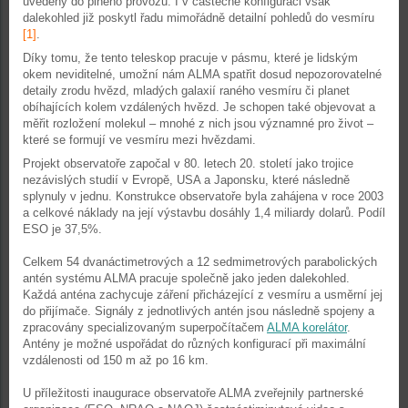
uvedeny do plného provozu. I v částečné konfiguraci však
dalekohled již poskytl řadu mimořádně detailní pohledů do vesmíru
[1]
.
Díky tomu, že tento teleskop pracuje v pásmu, které je lidským
okem neviditelné, umožní nám ALMA spatřit dosud nepozorovatelné
detaily zrodu hvězd, mladých galaxií raného vesmíru či planet
obíhajících kolem vzdálených hvězd. Je schopen také objevovat a
měřit rozložení molekul – mnohé z nich jsou významné pro život –
které se formují ve vesmíru mezi hvězdami.
Projekt observatoře započal v 80. letech 20. století jako trojice
nezávislých studií v Evropě, USA a Japonsku, které následně
splynuly v jednu. Konstrukce observatoře byla zahájena v roce 2003
a celkové náklady na její výstavbu dosáhly 1,4 miliardy dolarů. Podíl
ESO je 37,5%.
Celkem 54 dvanáctimetrových a 12 sedmimetrových parabolických
antén systému ALMA pracuje společně jako jeden dalekohled.
Každá anténa zachycuje záření přicházející z vesmíru a usměrní jej
do přijímače. Signály z jednotlivých antén jsou následně spojeny a
zpracovány specializovaným superpočítačem
ALMA korelátor
.
Antény je možné uspořádat do různých konfigurací při maximální
vzdálenosti od 150 m až po 16 km.
U příležitosti inaugurace observatoře ALMA zveřejnily partnerské