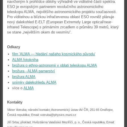
navrženým k prohlídce oblohy výhradně ve viditelné části spektra.
ESO je evropským partnerem revolučního astronomického
teleskopu ALMA, největšího astronomického projektu současnosti.
Pro viditelnou a blízkou infračervenou oblast ESO rovněž plánuje
nový dalekohled E-ELT (European Extremely Large optical/near-
infrared Telescope) s primárním zrcadlem o průměru 39 metrů, který
se stane „největším okem do vesmíru“.
Odkazy
film 'ALMA — hledání našeho kosmického původu'
ALMA fotokniha
brožura o ethno-astronomii v oblati teleskopu ALMA
brožura - ALMA parnerství
brožura ALMA
snímky dalekohledu ALMA
více o
ALMA
Kontakty
Viktor Votruba; národní kontakt; Astronomický ústav AV ČR, 251 65 Ondřejov,
Česká republika; Email:
votruba@physics.muni.cz
Jiří Srba; překlad; Hvězdárna Valašské Meziříčí, p. o., Česká republika; Email: