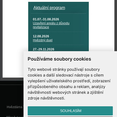
Aktuální program
01.07.-31.08.2026
Uzavření areálu z důvodu
revitalizace
12.08.2026
Hvězdný duel
27.-29.11.2026
KOSMONAUTIKA, RAKETOVÁ
TECHNIKA A KOSMICKÉ
Používáme soubory cookies
TECHNOLOGIE
Tyto webové stránky používají soubory
cookies a další sledovací nástroje s cílem
vylepšení uživatelského prostředí, zobrazení
přizpůsobeného obsahu a reklam, analýzy
návštěvnosti webových stránek a zjištění
zdroje návštěvnosti.
Hvězdárna Valašské Meziříčí, příspěvková organizace, Vsetínská 78, 757
SOUHLASÍM
01 Valašské Meziříčí