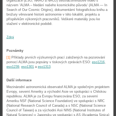
organizace (ESO, NRAO a NAOJ) šestnáctiminutové video s
názvem ‘ALMA – hledání našeho kosmického původu‘ (ALMA — In
Search of Our Cosmic Origins), dokumentární fotografickou knihu a
brožury věnované historii astronomie v této lokalitě, projektu a
příspěvkům výkonných pracovníků. Veškeré materiály jsou ke
stažení v elektronické podobě.
Zdroj
Poznámky
[1]
Příklady prvních výzkumných prací založených na pozorování
pomocí ALMA jsou popsány v tiskových zprávách ESO:
eso1216
,
eso1239
,
eso1301
a
eso1313
.
Další informace
Mezinárodní astronomická observatoř ALMA je společným projektem
Evropy, severní Ameriky a východní Asie ve spolupráci s Chilskou
republikou. ALMA je za Evropu financována ESO, za severní
Ameriku NSF (National Science Foundation) ve spolupráci s NRC
(National Research Council of Canada) a s NSC (National Science
Council of Taiwan) a za východní Asii NINS (National Institutes of
Natural Sciences) v Japonsku ve spolupráci s AS (Academia Sinica)