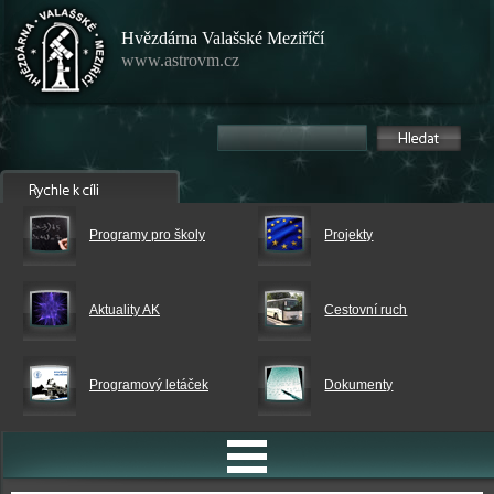
Hvězdárna Valašské Meziříčí
www.astrovm.cz
Programy pro školy
Projekty
Aktuality AK
Cestovní ruch
Programový letáček
Dokumenty