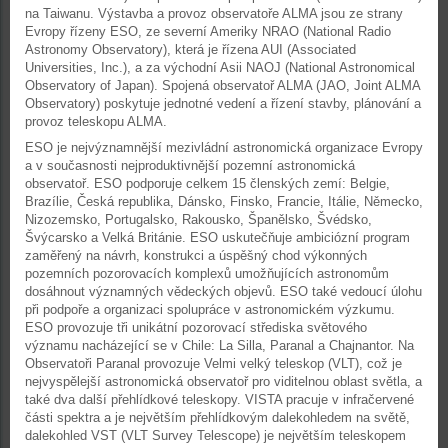
na Taiwanu. Výstavba a provoz observatoře ALMA jsou ze strany
Evropy řízeny ESO, ze severní Ameriky NRAO (National Radio
Astronomy Observatory), která je řízena AUI (Associated
Universities, Inc.), a za východní Asii NAOJ (National Astronomical
Observatory of Japan). Spojená observatoř ALMA (JAO, Joint ALMA
Observatory) poskytuje jednotné vedení a řízení stavby, plánování a
provoz teleskopu ALMA.
ESO je nejvýznamnější mezivládní astronomická organizace Evropy
a v současnosti nejproduktivnější pozemní astronomická
observatoř. ESO podporuje celkem 15 členských zemí: Belgie,
Brazílie, Česká republika, Dánsko, Finsko, Francie, Itálie, Německo,
Nizozemsko, Portugalsko, Rakousko, Španělsko, Švédsko,
Švýcarsko a Velká Británie. ESO uskutečňuje ambiciózní program
zaměřený na návrh, konstrukci a úspěšný chod výkonných
pozemních pozorovacích komplexů umožňujících astronomům
dosáhnout významných vědeckých objevů. ESO také vedoucí úlohu
při podpoře a organizaci spolupráce v astronomickém výzkumu.
ESO provozuje tři unikátní pozorovací střediska světového
významu nacházející se v Chile: La Silla, Paranal a Chajnantor. Na
Observatoři Paranal provozuje Velmi velký teleskop (VLT), což je
nejvyspělejší astronomická observatoř pro viditelnou oblast světla, a
také dva další přehlídkové teleskopy. VISTA pracuje v infračervené
části spektra a je největším přehlídkovým dalekohledem na světě,
dalekohled VST (VLT Survey Telescope) je největším teleskopem