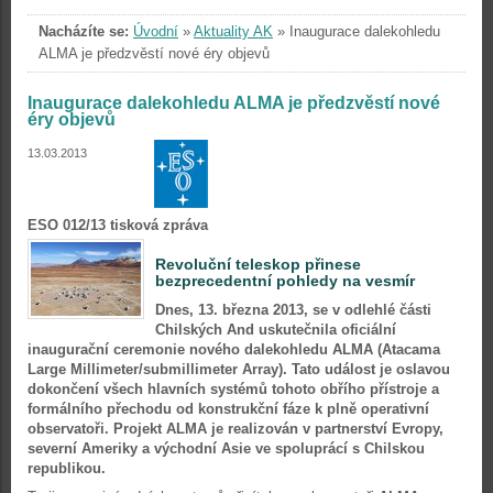
Nacházíte se:
Úvodní
»
Aktuality AK
»
Inaugurace dalekohledu
ALMA je předzvěstí nové éry objevů
Inaugurace dalekohledu ALMA je předzvěstí nové
éry objevů
13.03.2013
ESO 012/13 tisková zpráva
Revoluční teleskop přinese
bezprecedentní pohledy na vesmír
Dnes, 13. března 2013, se v odlehlé části
Chilských And uskutečnila oficiální
inaugurační ceremonie nového dalekohledu ALMA (Atacama
Large Millimeter/submillimeter Array). Tato událost je oslavou
dokončení všech hlavních systémů tohoto obřího přístroje a
formálního přechodu od konstrukční fáze k plně operativní
observatoři. Projekt ALMA je realizován v partnerství Evropy,
severní Ameriky a východní Asie ve spoluprácí s Chilskou
republikou.