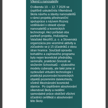
Víkend s nanosatelity
O víkendu 10. – 12. 7 2026 se
úspěšně uskutečnila Víkendová
škola návrhu a stavby nanosatelitů
v rámci projektu přeshraniční
spolupráce s názvem Rozvoj
vzdělávání v oblasti vývoje
nanosatelitů a kosmických
technologií. Akci pořádali oba
partneři projektu, Hvězdárna
Valašské Meziříčí, p. o. a Slovenská
organizácia pre vesmírné aktivity a
zúčastnilo se ji 15 účastníků z obou
stran hranice. Součástí opravdu
bohatého a zajímavého programu
byly nejen teoretické přednášky,
semináře, praktické činnosti se
složením Schoolsatů – výukového
modelu cubesatu, ale také jsme si
vyzkoušeli virtuální technologie i
praktická pozorování kosmických
objektů pozemními dalekohledy,
včetně Mezinárodní kosmické
stanice. Po úspěšném absolvování
víkendové školy a nedělní
samostatné práce obdrželi všichni
účastníci certifikát o absolvování
této školy.