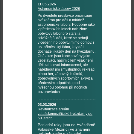
11.05.2026
Astronomické tábory 2026
Po dvouleté přestávce organizuje
hvězdárna pro děti a mládež
astronomické tábory. Podobně jako
v předchozích letech nabízíme
pobytový tábor pro starší a
odvážnější děti, které se nebojí
vícedenního pobytu mimo domov, i
tzv. příměstský tábor, kdy děti
docházejí každý den na hvězdárnu.
Obě akce jsou koncipovány jako
vzdělávací, naším cílem však není
děti zahlcovat informacemi, ale
nabídnout jim smysluplnou rekreaci
plnou her, zábavných úkolů,
dobrovolných sportovních aktivit a
především odpočinku pod
hvězdnou oblohou při nočních
pozorováních.
03.03.2026
Revitalizace areálu
valašskomeziříčské hvězdárny po
60 letech
Poslední roky jsou na Hvězdárně
Valašské Meziříčí ve znamení
velkých změn v základní