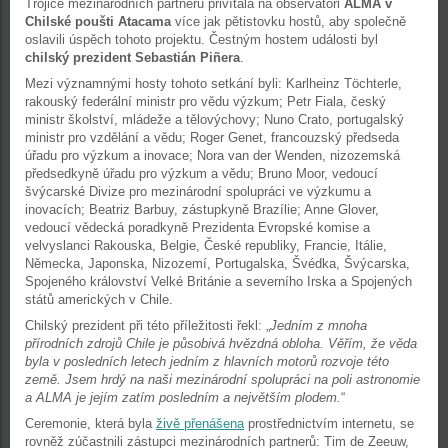
Trojice mezinárodních partnerů přivítala na observatoři
ALMA v
Chilské poušti Atacama
více jak pětistovku hostů, aby společně
oslavili úspěch tohoto projektu. Čestným hostem události byl
chilský prezident Sebastián Piñera
.
Mezi významnými hosty tohoto setkání byli: Karlheinz Töchterle,
rakouský federální ministr pro vědu výzkum; Petr Fiala, český
ministr školství, mládeže a tělovýchovy; Nuno Crato, portugalský
ministr pro vzdělání a vědu; Roger Genet, francouzský předseda
úřadu pro výzkum a inovace; Nora van der Wenden, nizozemská
předsedkyně úřadu pro výzkum a vědu; Bruno Moor, vedoucí
švýcarské Divize pro mezinárodní spolupráci ve výzkumu a
inovacích; Beatriz Barbuy, zástupkyně Brazílie; Anne Glover,
vedoucí vědecká poradkyně Prezidenta Evropské komise a
velvyslanci Rakouska, Belgie, České republiky, Francie, Itálie,
Německa, Japonska, Nizozemí, Portugalska, Švédka, Švýcarska,
Spojeného království Velké Británie a severního Irska a Spojených
států amerických v Chile.
Chilský prezident při této příležitosti řekl: „
Jedním z mnoha
přírodních zdrojů Chile je působivá hvězdná obloha. Věřím, že věda
byla v posledních letech jedním z hlavních motorů rozvoje této
země. Jsem hrdý na naši mezinárodní spolupráci na poli astronomie
a ALMA je jejím zatím posledním a největším plodem.
“
Ceremonie, která byla
živě přenášena
prostřednictvím internetu, se
rovněž zúčastnili zástupci mezinárodních partnerů: Tim de Zeeuw,