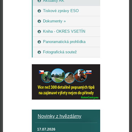
Aktuality AK
Tiskové zprávy ESO
Dokumenty »
Kniha - OKRES VSETÍN
Panoramatická prohlídka
Fotografická soutež
Novinky z hvězdárny
17.07.2026