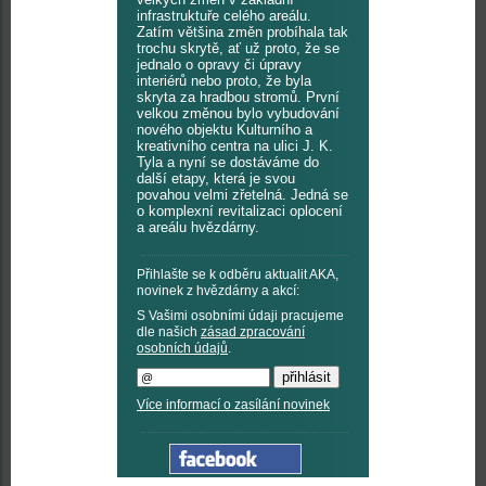
infrastruktuře celého areálu.
Zatím většina změn probíhala tak
trochu skrytě, ať už proto, že se
jednalo o opravy či úpravy
interiérů nebo proto, že byla
skryta za hradbou stromů. První
velkou změnou bylo vybudování
nového objektu Kulturního a
kreativního centra na ulici J. K.
Tyla a nyní se dostáváme do
další etapy, která je svou
povahou velmi zřetelná. Jedná se
o komplexní revitalizaci oplocení
a areálu hvězdárny.
Přihlašte se k odběru aktualit AKA,
novinek z hvězdárny a akcí:
S Vašimi osobními údaji pracujeme
dle našich
zásad zpracování
osobních údajů
.
Více informací o zasílání novinek