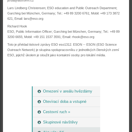
jsrba@astrovm.cz
Lars Lindberg Christensen; ESO education and Public Outreach Department;
Garching bei München, Germany; Tel.: +49 89 3200 6761; Mobil: +49 173 3872
621; Email:
lars@eso.org
Richard Hook
ESO, Public Information Officer; Garching bei München, Germany; Tel.: +49 89
3200 6655; Mobil: +49 151 1537 3591; Email:
rhook@eso.org
Toto je překlad tiskové zprávy ESO eso1312. ESON -- ESON (ESO Science
Outreach Network) je skupina spolupracovníku z jednotlivých členských zemí
ESO, jejichž úkolem je sloužit jako kontaktní osoby pro lokální média.
Omezení v areálu hvězdárny
Otevírací doba a vstupné
Cestovní ruch »
Skupinové návštěvy