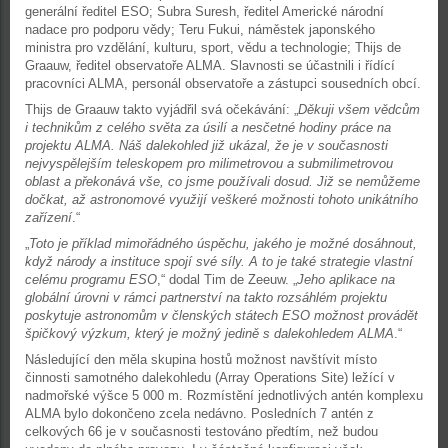
generální ředitel ESO; Subra Suresh, ředitel Americké národní
nadace pro podporu vědy; Teru Fukui, náměstek japonského
ministra pro vzdělání, kulturu, sport, vědu a technologie; Thijs de
Graauw, ředitel observatoře ALMA. Slavnosti se účastnili i řídící
pracovníci ALMA, personál observatoře a zástupci sousedních obcí.
Thijs de Graauw takto vyjádřil svá očekávání: „
Děkuji všem vědcům
i technikům z celého světa za úsilí a nesčetné hodiny práce na
projektu ALMA. Náš dalekohled již ukázal, že je v současnosti
nejvyspělejším teleskopem pro milimetrovou a submilimetrovou
oblast a překonává vše, co jsme používali dosud. Již se nemůžeme
dočkat, až astronomové využijí veškeré možnosti tohoto unikátního
zařízení
.“
„
Toto je příklad mimořádného úspěchu, jakého je možné dosáhnout,
když národy a instituce spojí své síly. A to je také strategie vlastní
celému programu ESO
,“ dodal Tim de Zeeuw. „
Jeho aplikace na
globální úrovni v rámci partnerství na takto rozsáhlém projektu
poskytuje astronomům v členských státech ESO možnost provádět
špičkový výzkum, který je možný jedině s dalekohledem ALMA
.“
Následující den měla skupina hostů možnost navštívit místo
činnosti samotného dalekohledu (Array Operations Site) ležící v
nadmořské výšce 5 000 m. Rozmístění jednotlivých antén komplexu
ALMA bylo dokončeno zcela nedávno. Posledních 7 antén z
celkových 66 je v současnosti testováno předtím, než budou