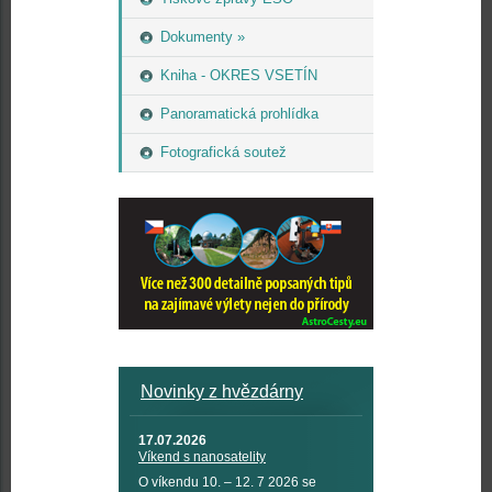
Dokumenty »
Kniha - OKRES VSETÍN
Panoramatická prohlídka
Fotografická soutež
Novinky z hvězdárny
17.07.2026
Víkend s nanosatelity
O víkendu 10. – 12. 7 2026 se