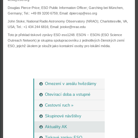
Douglas Pierce-Price; ESO Public Information Officer; Garching bei München,
Germany; Tel.: +49 89 3200 6759; Email:
dpiercep@eso.org
John Stoke; National Radio Astronomy Observatory (NRAO); Charlottesville, VA,
USA; Tel.: +1 434 244 6816; Email:
jstoke@nrao.edu
Toto je překlad tiskové zprávy ESO eso1248. ESON -- ESON (ESO Science
Outreach Network) je skupina spolupracovníku z jednotlivých členských zemí
ESO, jejichž úkolem je sloužit jako kontaktní osoby pro lokální média.
Omezení v areálu hvězdárny
Otevírací doba a vstupné
Cestovní ruch »
Skupinové návštěvy
Aktuality AK
Tiskové zprávy ESO