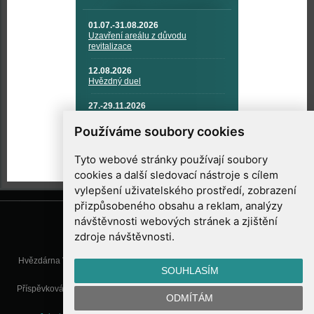
01.07.-31.08.2026
Uzavření areálu z důvodu
revitalizace
12.08.2026
Hvězdný duel
27.-29.11.2026
KOSMONAUTIKA, RAKETOVÁ
TECHNIKA A KOSMICKÉ
Používáme soubory cookies
TECHNOLOGIE
Tyto webové stránky používají soubory
cookies a další sledovací nástroje s cílem
vylepšení uživatelského prostředí, zobrazení
přizpůsobeného obsahu a reklam, analýzy
návštěvnosti webových stránek a zjištění
zdroje návštěvnosti.
Hvězdárna Valašské Meziříčí, příspěvková organizace, Vsetínská 78, 757
SOUHLASÍM
01 Valašské Meziříčí
Příspěvková organizace Zlínského kraje. Telefon:
571 611 928
, Mobil:
777
ODMÍTÁM
277 134
, E-mail:
info@astrovm.cz