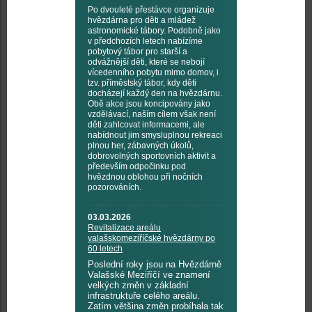
Po dvouleté přestávce organizuje
hvězdárna pro děti a mládež
astronomické tábory. Podobně jako
v předchozích letech nabízíme
pobytový tábor pro starší a
odvážnější děti, které se nebojí
vícedenního pobytu mimo domov, i
tzv. příměstský tábor, kdy děti
docházejí každý den na hvězdárnu.
Obě akce jsou koncipovány jako
vzdělávací, naším cílem však není
děti zahlcovat informacemi, ale
nabídnout jim smysluplnou rekreaci
plnou her, zábavných úkolů,
dobrovolných sportovních aktivit a
především odpočinku pod
hvězdnou oblohou při nočních
pozorováních.
03.03.2026
Revitalizace areálu
valašskomeziříčské hvězdárny po
60 letech
Poslední roky jsou na Hvězdárně
Valašské Meziříčí ve znamení
velkých změn v základní
infrastruktuře celého areálu.
Zatím většina změn probíhala tak