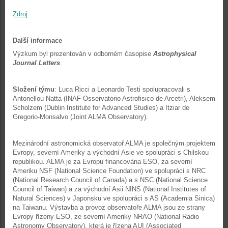
Zdroj
Další informace
Výzkum byl prezentován v odborném časopise
Astrophysical
Journal Letters
.
Složení týmu
: Luca Ricci a Leonardo Testi spolupracovali s
Antonellou Natta (INAF-Osservatorio Astrofisico de Arcetri), Aleksem
Scholzem (Dublin Institute for Advanced Studies) a Itziar de
Gregorio-Monsalvo (Joint ALMA Observatory).
Mezinárodní astronomická observatoř ALMA je společným projektem
Evropy, severní Ameriky a východní Asie ve spolupráci s Chilskou
republikou. ALMA je za Evropu financována ESO, za severní
Ameriku NSF (National Science Foundation) ve spolupráci s NRC
(National Research Council of Canada) a s NSC (National Science
Council of Taiwan) a za východní Asii NINS (National Institutes of
Natural Sciences) v Japonsku ve spolupráci s AS (Academia Sinica)
na Taiwanu. Výstavba a provoz observatoře ALMA jsou ze strany
Evropy řízeny ESO, ze severní Ameriky NRAO (National Radio
Astronomy Observatory), která je řízena AUI (Associated