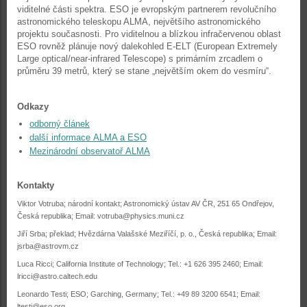
viditelné části spektra. ESO je evropským partnerem revolučního
astronomického teleskopu ALMA, největšího astronomického
projektu současnosti. Pro viditelnou a blízkou infračervenou oblast
ESO rovněž plánuje nový dalekohled E-ELT (European Extremely
Large optical/near-infrared Telescope) s primárním zrcadlem o
průměru 39 metrů, který se stane „největším okem do vesmíru“.
Odkazy
odborný článek
další informace ALMA a ESO
Mezinárodní observatoř ALMA
Kontakty
Viktor Votruba; národní kontakt; Astronomický ústav AV ČR, 251 65 Ondřejov,
Česká republika; Email:
votruba@physics.muni.cz
Jiří Srba; překlad; Hvězdárna Valašské Meziříčí, p. o., Česká republika; Email:
jsrba@astrovm.cz
Luca Ricci; California Institute of Technology; Tel.: +1 626 395 2460; Email:
lricci@astro.caltech.edu
Leonardo Testi; ESO; Garching, Germany; Tel.: +49 89 3200 6541; Email:
ltesti@eso.org