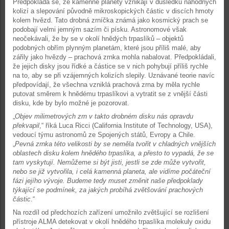
Předpokládá se, že kamenné planety vznikají v důsledku náhodných
kolizí a slepování původně mikroskopických částic v discích hmoty
kolem hvězd. Tato drobná zrníčka známá jako kosmický prach se
podobají velmi jemným sazím či písku. Astronomové však
neočekávali, že by se v okolí hnědých trpaslíků – objektů
podobných obřím plynným planetám, které jsou příliš malé, aby
zářily jako hvězdy – prachová zrnka mohla nabalovat. Předpokládali,
že jejich disky jsou řídké a částice se v nich pohybují příliš rychle
na to, aby se při vzájemných kolizích slepily. Uznávané teorie navíc
předpovídají, že všechna vzniklá prachová zrna by měla rychle
putovat směrem k hnědému trpaslíkovi a vytratit se z vnější části
disku, kde by bylo možné je pozorovat.
„
Objev milimetrových zrn v takto drobném disku nás opravdu
překvapil
,“ říká Luca Ricci (California Institute of Technology, USA),
vedoucí týmu astronomů ze Spojených států, Evropy a Chile.
„
Pevná zrnka této velikosti by se neměla tvořit v chladných vnějších
oblastech disku kolem hnědého trpaslíka, a přesto to vypadá, že se
tam vyskytují. Nemůžeme si být jisti, jestli se zde může vytvořit,
nebo se již vytvořila, i celá kamenná planeta, ale vidíme počáteční
fázi jejího vývoje. Budeme tedy muset změnit naše předpoklady
týkající se podmínek, za jakých probíhá zvětšování prachových
částic
.“
Na rozdíl od předchozích zařízení umožnilo zvětšující se rozlišení
přístroje ALMA detekovat v okolí hnědého trpaslíka molekuly oxidu