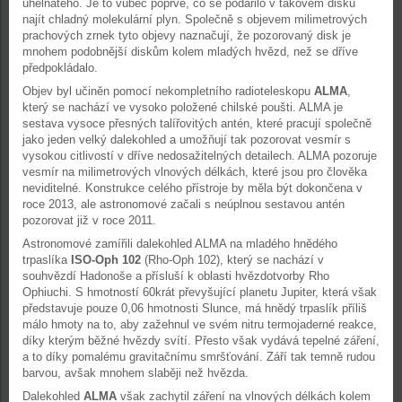
uhelnatého. Je to vůbec poprvé, co se podařilo v takovém disku
najít chladný molekulární plyn. Společně s objevem milimetrových
prachových zrnek tyto objevy naznačují, že pozorovaný disk je
mnohem podobnější diskům kolem mladých hvězd, než se dříve
předpokládalo.
Objev byl učiněn pomocí nekompletního radioteleskopu
ALMA
,
který se nachází ve vysoko položené chilské poušti. ALMA je
sestava vysoce přesných talířovitých antén, které pracují společně
jako jeden velký dalekohled a umožňují tak pozorovat vesmír s
vysokou citlivostí v dříve nedosažitelných detailech. ALMA pozoruje
vesmír na milimetrových vlnových délkách, které jsou pro člověka
neviditelné. Konstrukce celého přístroje by měla být dokončena v
roce 2013, ale astronomové začali s neúplnou sestavou antén
pozorovat již v roce 2011.
Astronomové zamířili dalekohled ALMA na mladého hnědého
trpaslíka
ISO-Oph 102
(Rho-Oph 102), který se nachází v
souhvězdí Hadonoše a přísluší k oblasti hvězdotvorby Rho
Ophiuchi. S hmotností 60krát převyšující planetu Jupiter, která však
představuje pouze 0,06 hmotnosti Slunce, má hnědý trpaslík příliš
málo hmoty na to, aby zažehnul ve svém nitru termojaderné reakce,
díky kterým běžné hvězdy svítí. Přesto však vydává tepelné záření,
a to díky pomalému gravitačnímu smršťování. Září tak temně rudou
barvou, avšak mnohem slaběji než hvězda.
Dalekohled
ALMA
však zachytil záření na vlnových délkách kolem