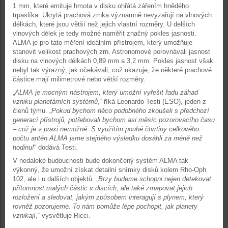
1 mm, které emituje hmota v disku ohřátá zářením hnědého
trpaslíka. Ukrytá prachová zrnka významně nevyzařují na vlnových
délkách, které jsou větší než jejich vlastní rozměry. U delších
vlnových délek je tedy možné naměřit značný pokles jasnosti.
ALMA je pro tato měření ideálním přístrojem, který umožňuje
stanovit velikost prachových zrn. Astronomové porovnávali jasnost
disku na vlnových délkách 0,89 mm a 3,2 mm. Pokles jasnost však
nebyl tak výrazný, jak očekávali, což ukazuje, že některé prachové
částice mají milimetrové nebo větší rozměry.
„
ALMA je mocným nástrojem, který umožní vyřešit řadu záhad
vzniku planetárních systémů
,“ říká Leonardo Testi (ESO), jeden z
členů týmu. „
Pokud bychom něco podobného zkoušeli s předchozí
generací přístrojů, potřebovali bychom asi měsíc pozorovacího času
– což je v praxi nemožné. S využitím pouhé čtvrtiny celkového
počtu antén ALMA jsme stejného výsledku dosáhli za méně než
hodinu!
“ dodává Testi.
V nedaleké budoucnosti bude dokončený systém ALMA tak
výkonný, že umožní získat detailní snímky disků kolem Rho-Oph
102, ale i u dalších objektů. „
Brzy budeme schopni nejen detekovat
přítomnost malých částic v discích, ale také zmapovat jejich
rozložení a sledovat, jakým způsobem interagují s plynem, který
rovněž pozorujeme. To nám pomůže lépe pochopit, jak planety
vznikají
,“ vysvětluje Ricci.