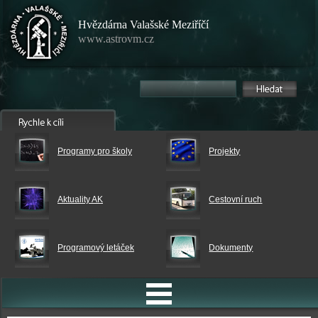
Hvězdárna Valašské Meziříčí
www.astrovm.cz
Programy pro školy
Projekty
Aktuality AK
Cestovní ruch
Programový letáček
Dokumenty