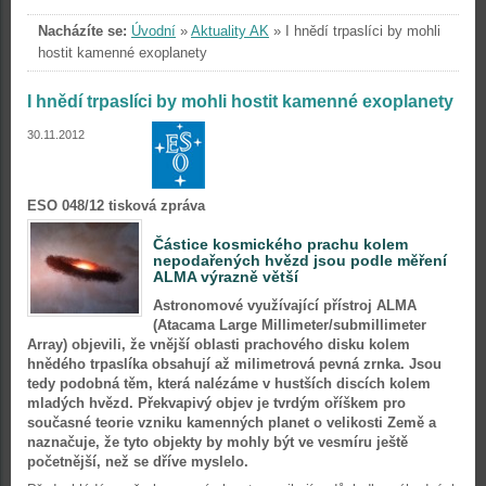
Nacházíte se:
Úvodní
»
Aktuality AK
»
I hnědí trpaslíci by mohli
hostit kamenné exoplanety
I hnědí trpaslíci by mohli hostit kamenné exoplanety
30.11.2012
ESO 048/12 tisková zpráva
Částice kosmického prachu kolem
nepodařených hvězd jsou podle měření
ALMA výrazně větší
Astronomové využívající přístroj ALMA
(Atacama Large Millimeter/submillimeter
Array) objevili, že vnější oblasti prachového disku kolem
hnědého trpaslíka obsahují až milimetrová pevná zrnka. Jsou
tedy podobná těm, která nalézáme v hustších discích kolem
mladých hvězd. Překvapivý objev je tvrdým oříškem pro
současné teorie vzniku kamenných planet o velikosti Země a
naznačuje, že tyto objekty by mohly být ve vesmíru ještě
početnější, než se dříve myslelo.