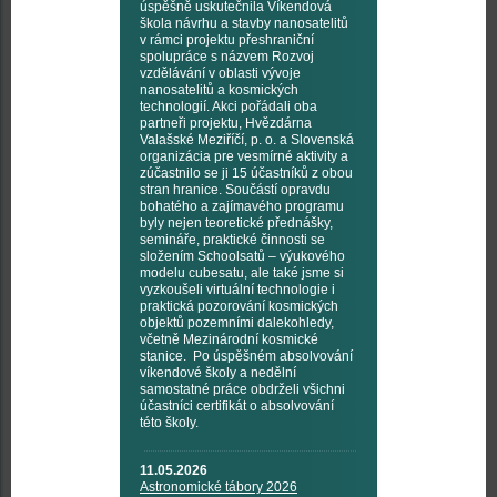
úspěšně uskutečnila Víkendová
škola návrhu a stavby nanosatelitů
v rámci projektu přeshraniční
spolupráce s názvem Rozvoj
vzdělávání v oblasti vývoje
nanosatelitů a kosmických
technologií. Akci pořádali oba
partneři projektu, Hvězdárna
Valašské Meziříčí, p. o. a Slovenská
organizácia pre vesmírné aktivity a
zúčastnilo se ji 15 účastníků z obou
stran hranice. Součástí opravdu
bohatého a zajímavého programu
byly nejen teoretické přednášky,
semináře, praktické činnosti se
složením Schoolsatů – výukového
modelu cubesatu, ale také jsme si
vyzkoušeli virtuální technologie i
praktická pozorování kosmických
objektů pozemními dalekohledy,
včetně Mezinárodní kosmické
stanice. Po úspěšném absolvování
víkendové školy a nedělní
samostatné práce obdrželi všichni
účastníci certifikát o absolvování
této školy.
11.05.2026
Astronomické tábory 2026