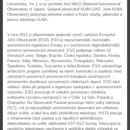
Universities, Inc.), a za východní Asii NAOJ (National Astronomical
Observatory of Japan). Spojená observatoř ALMA (JAO, Joint ALMA
Observatory) poskytuje jednotné vedení a řízení stavby, plánování a
provoz teleskopu ALMA.
V roce 2012 si připomínáme padesáté výročí založení Evropské
Jižní Observatoře (ESO). ESO je nejvýznamnější mezivládní
astronomická organizace Evropy a v současnosti nejproduktivnější
pozemní astronomická observatoř. ESO podporuje celkem 15
členských zemí: Belgie, Brazílie, Česká republika, Dánsko, Finsko,
Francie, Itálie, Německo, Nizozemsko, Portugalsko, Rakousko,
Španělsko, Švédsko, Švýcarsko a Velká Británie. ESO uskutečňuje
ambiciózní program zaměřený na návrh, konstrukci a úspěšný chod
výkonných pozemních pozorovacích komplexů umožňujících
astronomům dosáhnout významných vědeckých objevů. ESO také
vedoucí úlohu při podpoře a organizaci spolupráce v astronomickém
výzkumu. ESO provozuje tři unikátní pozorovací střediska
světového významu nacházející se v Chile: La Silla, Paranal a
Chajnantor. Na Observatoři Paranal provozuje Velmi velký teleskop
(VLT), což je nejvyspělejší astronomická observatoř pro viditelnou
oblast světla, a také dva další přehlídkové teleskopy. VISTA pracuje
v infračervené části spektra a je největším přehlídkovým
dalekohledem na světě, dalekohled VST (VLT Survey Telescope) je
největším teleskopem navrženým k prohlídce oblohy výhradně ve