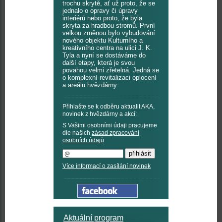
trochu skrytě, ať už proto, že se
jednalo o opravy či úpravy
interiérů nebo proto, že byla
skryta za hradbou stromů. První
velkou změnou bylo vybudování
nového objektu Kulturního a
kreativního centra na ulici J. K.
Tyla a nyní se dostáváme do
další etapy, která je svou
povahou velmi zřetelná. Jedná se
o komplexní revitalizaci oplocení
a areálu hvězdárny.
Přihlašte se k odběru aktualit AKA,
novinek z hvězdárny a akcí:
S Vašimi osobními údaji pracujeme
dle našich
zásad zpracování
osobních údajů
.
Více informací o zasílání novinek
Aktuální program