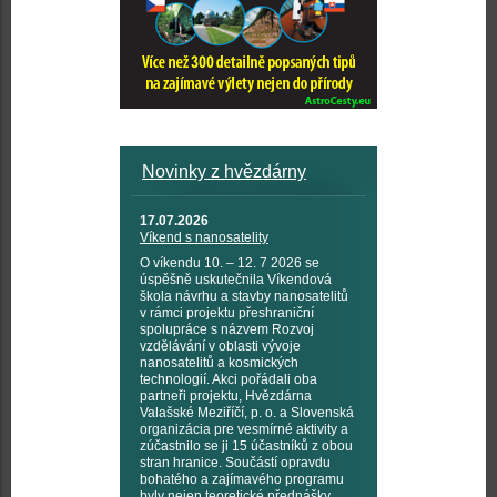
Novinky z hvězdárny
17.07.2026
Víkend s nanosatelity
O víkendu 10. – 12. 7 2026 se
úspěšně uskutečnila Víkendová
škola návrhu a stavby nanosatelitů
v rámci projektu přeshraniční
spolupráce s názvem Rozvoj
vzdělávání v oblasti vývoje
nanosatelitů a kosmických
technologií. Akci pořádali oba
partneři projektu, Hvězdárna
Valašské Meziříčí, p. o. a Slovenská
organizácia pre vesmírné aktivity a
zúčastnilo se ji 15 účastníků z obou
stran hranice. Součástí opravdu
bohatého a zajímavého programu
byly nejen teoretické přednášky,