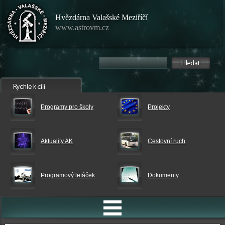
Hvězdárna Valašské Meziříčí
www.astrovm.cz
Programy pro školy
Projekty
Aktuality AK
Cestovní ruch
Programový letáček
Dokumenty