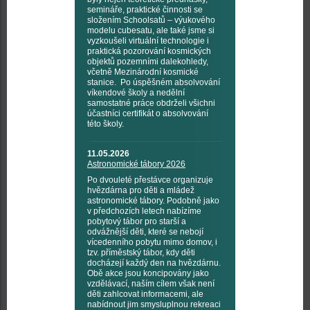
semináře, praktické činnosti se
složením Schoolsatů – výukového
modelu cubesatu, ale také jsme si
vyzkoušeli virtuální technologie i
praktická pozorování kosmických
objektů pozemními dalekohledy,
včetně Mezinárodní kosmické
stanice. Po úspěšném absolvování
víkendové školy a nedělní
samostatné práce obdrželi všichni
účastníci certifikát o absolvování
této školy.
11.05.2026
Astronomické tábory 2026
Po dvouleté přestávce organizuje
hvězdárna pro děti a mládež
astronomické tábory. Podobně jako
v předchozích letech nabízíme
pobytový tábor pro starší a
odvážnější děti, které se nebojí
vícedenního pobytu mimo domov, i
tzv. příměstský tábor, kdy děti
docházejí každý den na hvězdárnu.
Obě akce jsou koncipovány jako
vzdělávací, naším cílem však není
děti zahlcovat informacemi, ale
nabídnout jim smysluplnou rekreaci