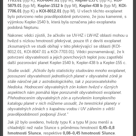
7703.01
(typ K),
KOI-8047.01
(typ M),
Kepler-155 c
(typ K),
KOI-
5879.01
(typ M),
Kepler-1512 b
(typ M),
Kepler-438 b
(typ M),
KOI-
7706.01
(typ K) a
KOI-8012.01
(typ M). U všech těchto exoplanet
bylo potvrzeno nebo pravděpodobně potvrzeno, že jsou kamenné, s
výjimkou Kepler-1540 b, která byla označena jako exoplaneta
podobná Neptunu.
Nakonec vědci zjistili, že ačkoliv se UV-HZ i LW-HZ oblasti mohou u
hvězd s nízkou hmotností překrývat, pouze tři z devíti exoplanet
zkoumaných ve studii obíhají v této překrývající se oblasti (KOI-
8012.01, KOI-8047.01 a KOI-7703.01). Vědci poznamenávají, že k
potvrzení obyvatelnosti a jejich povrchových teplot jsou zapotřebí
další pozorování planet Kepler-1540 b, Kepler-438 b a Kepler-155 c.
Studie uvádí: „
Ačkoliv bylo statisticky studováno mnoho exoplanet,
posouzení obyvatelnosti jednotlivých planet v obyvatelné zóně je
stále náročné jak z astrobiologického, tak z pozorovatelského
hlediska. Hodnocení obyvatelných zón kolem hvězd v různých
aspektech nám pomáhá lépe porozumět obyvatelnosti exoplanet.
Přehodnocením obyvatelných zón a vytvořením komplexního
katalogu planet v nich můžeme usoudit, že terestrické planety v
obyvatelných zónách s kapalnou vodou i UV zářením s větší
pravděpodobností podporují život
.“
Jak již bylo uvedeno, hvězdy typu K a typu M jsou menší a
chladnější než naše Slunce s průměrnou hmotností
0,45–0,8
hmotnosti Slunce
, respektive
0,08–0,45 hmotnosti Slunce
.