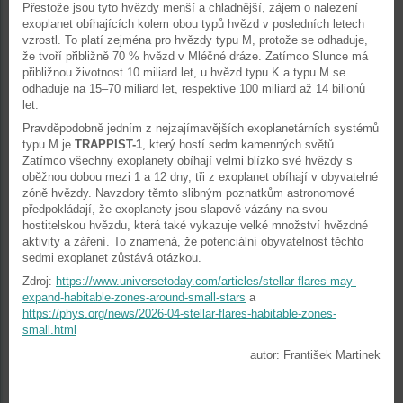
Přestože jsou tyto hvězdy menší a chladnější, zájem o nalezení
exoplanet obíhajících kolem obou typů hvězd v posledních letech
vzrostl. To platí zejména pro hvězdy typu M, protože se odhaduje,
že tvoří přibližně 70 % hvězd v Mléčné dráze. Zatímco Slunce má
přibližnou životnost 10 miliard let, u hvězd typu K a typu M se
odhaduje na 15–70 miliard let, respektive 100 miliard až 14 bilionů
let.
Pravděpodobně jedním z nejzajímavějších exoplanetárních systémů
typu M je
TRAPPIST-1
, který hostí sedm kamenných světů.
Zatímco všechny exoplanety obíhají velmi blízko své hvězdy s
oběžnou dobou mezi 1 a 12 dny, tři z exoplanet obíhají v obyvatelné
zóně hvězdy. Navzdory těmto slibným poznatkům astronomové
předpokládají, že exoplanety jsou slapově vázány na svou
hostitelskou hvězdu, která také vykazuje velké množství hvězdné
aktivity a záření. To znamená, že potenciální obyvatelnost těchto
sedmi exoplanet zůstává otázkou.
Zdroj:
https://www.universetoday.com/articles/stellar-flares-may-
expand-habitable-zones-around-small-stars
a
https://phys.org/news/2026-04-stellar-flares-habitable-zones-
small.html
autor: František Martinek