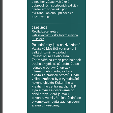
plnou her, zábavných úkolů,
dobrovolných sportovních aktivit a
především odpočinku pod
hvězdnou oblohou při nočních
pozorováních.
03.03.2026
Revitalizace areálu
valašskomeziříčské hvězdárny po
60 letech
Poslední roky jsou na Hvězdárně
Valašské Meziříčí ve znamení
velkých změn v základní
infrastruktuře celého areálu.
Zatím většina změn probíhala tak
trochu skrytě, ať už proto, že se
jednalo o opravy či úpravy
interiérů nebo proto, že byla
skryta za hradbou stromů. První
velkou změnou bylo vybudování
nového objektu Kulturního a
kreativního centra na ulici J. K.
Tyla a nyní se dostáváme do
další etapy, která je svou
povahou velmi zřetelná. Jedná se
o komplexní revitalizaci oplocení
a areálu hvězdárny.