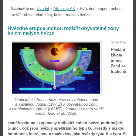
Nacházíte se:
Úvodní
»
Aktuality AK
»
Hvězdné erupce mohou
rozšířit obyvatelné zóny kolem malých hvězd
Hvězdné erupce mohou rozšířit obyvatelné zóny
kolem malých hvězd
08.05.2026
Hledání
života
mimo
Zemi se
tradičně
Grafická ilustrace znázorňuje obyvatelnou zónu
s kapalnou vodou (LW-HZ) a obyvatelnou zónu
v ultrafialovém záření (UV-HZ) zkoumané v této studii
Credit: Gao et al. (2026)
zaměřovalo na exoplanety obíhající kolem hvězd podobných
Slunci, což jsou hvězdy spektrálního typu G. Hvězdy s nízkou
hmotností, které jsou označovány jako hvězdy typu K a typu M,