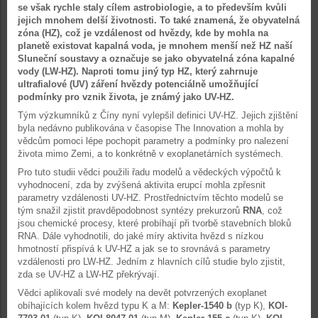
se však rychle staly cílem astrobiologie, a to především kvůli
jejich mnohem delší životnosti. To také znamená, že obyvatelná
zóna (HZ), což je vzdálenost od hvězdy, kde by mohla na
planetě existovat kapalná voda, je mnohem menší než HZ naší
Sluneční soustavy a označuje se jako obyvatelná zóna kapalné
vody (LW-HZ). Naproti tomu jiný typ HZ, který zahrnuje
ultrafialové (UV) záření hvězdy potenciálně umožňující
podmínky pro vznik života, je známý jako UV-HZ.
Tým výzkumníků z Číny nyní vylepšil definici UV-HZ. Jejich zjištění
byla nedávno publikována v časopise The Innovation a mohla by
vědcům pomoci lépe pochopit parametry a podmínky pro nalezení
života mimo Zemi, a to konkrétně v exoplanetárních systémech.
Pro tuto studii vědci použili řadu modelů a vědeckých výpočtů k
vyhodnocení, zda by zvýšená aktivita erupcí mohla zpřesnit
parametry vzdálenosti UV-HZ. Prostřednictvím těchto modelů se
tým snažil zjistit pravděpodobnost syntézy prekurzorů
RNA
, což
jsou chemické procesy, které probíhají při tvorbě stavebních bloků
RNA. Dále vyhodnotili, do jaké míry aktivita hvězd s nízkou
hmotností přispívá k UV-HZ a jak se to srovnává s parametry
vzdálenosti pro LW-HZ. Jedním z hlavních cílů studie bylo zjistit,
zda se UV-HZ a LW-HZ překrývají.
Vědci aplikovali své modely na devět potvrzených exoplanet
obíhajících kolem hvězd typu K a M:
Kepler-1540 b
(typ K),
KOI-