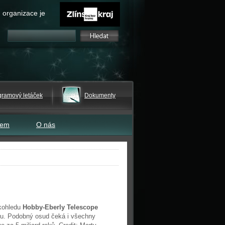
 organizace je
gramový letáček
Dokumenty
tem
O nás
ekohledu
Hobby-Eberly Telescope
dou. Podobný osud čeká i všechny