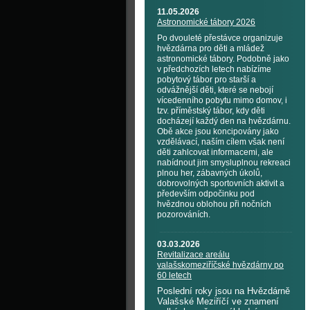
11.05.2026
Astronomické tábory 2026
Po dvouleté přestávce organizuje
hvězdárna pro děti a mládež
astronomické tábory. Podobně jako
v předchozích letech nabízíme
pobytový tábor pro starší a
odvážnější děti, které se nebojí
vícedenního pobytu mimo domov, i
tzv. příměstský tábor, kdy děti
docházejí každý den na hvězdárnu.
Obě akce jsou koncipovány jako
vzdělávací, naším cílem však není
děti zahlcovat informacemi, ale
nabídnout jim smysluplnou rekreaci
plnou her, zábavných úkolů,
dobrovolných sportovních aktivit a
především odpočinku pod
hvězdnou oblohou při nočních
pozorováních.
03.03.2026
Revitalizace areálu
valašskomeziříčské hvězdárny po
60 letech
Poslední roky jsou na Hvězdárně
Valašské Meziříčí ve znamení