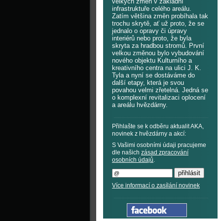
velkých změn v základní
infrastruktuře celého areálu.
Zatím většina změn probíhala tak
trochu skrytě, ať už proto, že se
jednalo o opravy či úpravy
interiérů nebo proto, že byla
skryta za hradbou stromů. První
velkou změnou bylo vybudování
nového objektu Kulturního a
kreativního centra na ulici J. K.
Tyla a nyní se dostáváme do
další etapy, která je svou
povahou velmi zřetelná. Jedná se
o komplexní revitalizaci oplocení
a areálu hvězdárny.
Přihlašte se k odběru aktualit AKA,
novinek z hvězdárny a akcí:
S Vašimi osobními údaji pracujeme
dle našich
zásad zpracování
osobních údajů
.
Více informací o zasílání novinek