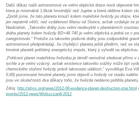
Další důkaz našli astronomové ve velmi eliptické dráze nově objevené hm
která je minimálně 1,6krát hmotnější než Jupiter a která oběhne kolem 
„
Zjistili jsme, že tato planeta krouží kolem mateřské hvězdy po dráze, kte
jen nepatrně větší, než vzdálenost Marsu od Slunce, avšak vzdaluje se p
Niedzielski. „
Takovéto dráhy jsou velmi neobvyklé v planetárních sousta
dráha planety kolem hvězdy BD+48 740 je velmi eliptická a jedná se v pods
zaregistrován
.“ Protože za takovéto podivné dráhy jsou zodpovědné gravi
astronomové předpokládají, že chybějící planeta ještě předtím, než se st
hmotné planetě potřebný energetický impuls, který ji vyhodil na eliptickou
„
Pohlcení planet mateřskou hvězdou je téměř nemožné sledovat přímo v ak
rychle a je velmi vzácný, avšak existence takovéto srážky může být vy
chemického složení hvězdy právě takovouto událostí
,“ vysvětluje Eva Vill
0,68) pozorované hmotné planety jsme objevili u hvězdy ve stadiu rudého
jsou ve skutečnosti dva důkazy toho, že hvězda nedávno pohltila planetu,
Zdroj:
http://phys.org/news/2012-08-evidence-planet-destruction-star.html
events/2012-news/Wolszczan8-2012