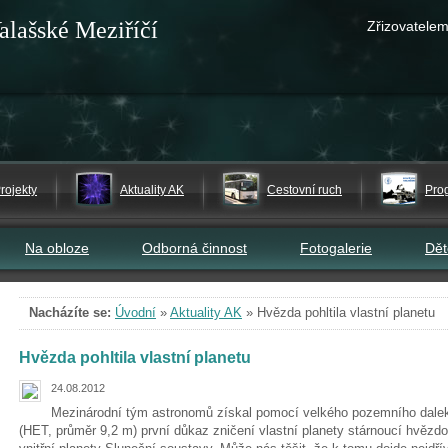
alašské Meziříčí
Zřizovatelem
rojekty
Aktuality AK
Cestovní ruch
Pro
Na obloze
Odborná činnost
Fotogalerie
Dě
Nacházíte se:
Úvodní
»
Aktuality AK
»
Hvězda pohltila vlastní planetu
Hvězda pohltila vlastní planetu
24.08.2012
Mezinárodní tým astronomů získal pomocí velkého pozemního dal
(HET, průměr 9,2 m) první důkaz zničení vlastní planety stárnoucí hvěz