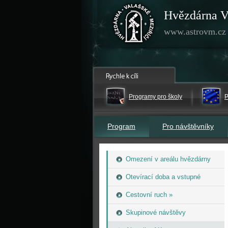
Hvězdárna V
www.astrovm.cz
Programy pro školy
P
Program
Pro návštěvníky
Omezení v areálu hvězdárny
Otevírací doba a vstupné
Cestovní ruch »
Skupinové návštěvy