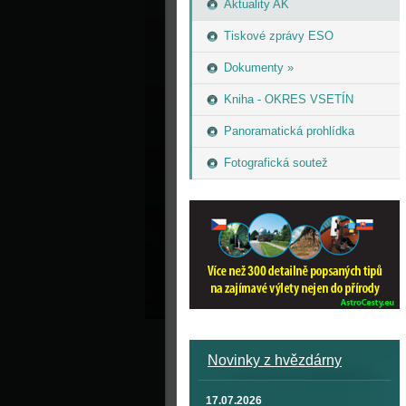
Aktuality AK
Tiskové zprávy ESO
Dokumenty »
Kniha - OKRES VSETÍN
Panoramatická prohlídka
Fotografická soutež
Novinky z hvězdárny
17.07.2026