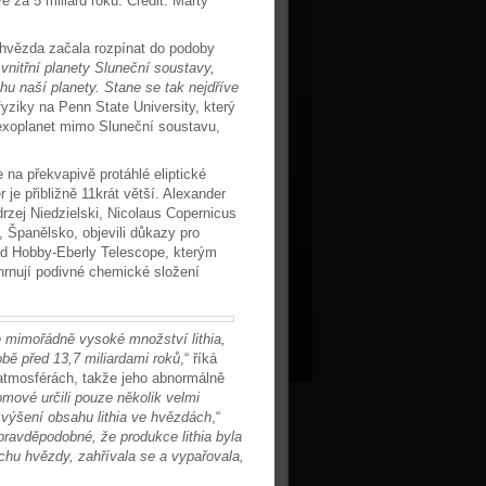
e za 5 miliard roků. Credit: Marty
 hvězda začala rozpínat do podoby
vnitřní planety Sluneční soustavy,
u naší planety. Stane se tak nejdříve
fyziky na Penn State University, který
exoplanet mimo Sluneční soustavu,
 na překvapivě protáhlé eliptické
r je přibližně 11krát větší. Alexander
zej Niedzielski, Nicolaus Copernicus
, Španělsko, objevili důkazy pro
led Hobby-Eberly Telescope, kterým
ahrnují podivné chemické složení
 mimořádně vysoké množství lithia,
bě před 13,7 miliardami roků
,“ říká
atmosférách, takže jeho abnormálně
omové určili pouze několik velmi
zvýšení obsahu lithia ve hvězdách
,“
ravděpodobné, že produkce lithia byla
rchu hvězdy, zahřívala se a vypařovala,