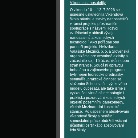
Víkend s nanosatelity
O víkendu 10. – 12. 7 2026 se
úspěšně uskutečnila Víkendová
škola návrhu a stavby nanosatelitů
v rámci projektu přeshraniční
spolupráce s názvem Rozvoj
vzdělávání v oblasti vývoje
nanosatelitů a kosmických
technologií. Akci pořádali oba
partneři projektu, Hvězdárna
Valašské Meziříčí, p. o. a Slovenská
organizácia pre vesmírné aktivity a
zúčastnilo se ji 15 účastníků z obou
stran hranice. Součástí opravdu
bohatého a zajímavého programu
byly nejen teoretické přednášky,
semináře, praktické činnosti se
složením Schoolsatů – výukového
modelu cubesatu, ale také jsme si
vyzkoušeli virtuální technologie i
praktická pozorování kosmických
objektů pozemními dalekohledy,
včetně Mezinárodní kosmické
stanice. Po úspěšném absolvování
víkendové školy a nedělní
samostatné práce obdrželi všichni
účastníci certifikát o absolvování
této školy.