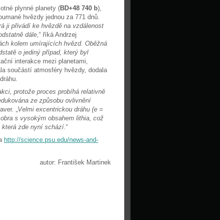
otné plynné planety (
BD+48 740 b
),
zkoumané hvězdy jednou za 771 dnů.
rá ji přivádí ke hvězdě na vzdálenost
odstatně dále
,“ říká Andrzej
vách kolem umírajících hvězd. Oběžná
tatě o jediný případ, který byl
tační interakce mezi planetami,
ala součástí atmosféry hvězdy, dodala
 dráhu.
ci, protože proces probíhá relativně
dedukována ze způsobu ovlivnění
aver. „
Velmi excentrickou dráhu (e =
 obra s vysokým obsahem lithia, což
 která zde nyní schází
.“
a
http://science.psu.edu/news-and-
autor: František Martinek