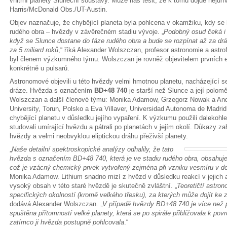
vnitřní planety Sluneční soustavy. Může nás těšit, že k tomu dojde nejdřív
Harris/McDonald Obs./UT-Austin.
Objev naznačuje, že chybějící planeta byla pohlcena v okamžiku, kdy se
rudého obra – hvězdy v závěrečném stadiu vývoje. „
Podobný osud čeká i 
když se Slunce dostane do fáze rudého obra a bude se rozpínat až za dráh
za 5 miliard roků
,“ říká Alexander Wolszczan, profesor astronomie a astro
byl členem výzkumného týmu. Wolszczan je rovněž objevitelem prvních 
konkrétně u pulsarů.
Astronomové objevili u této hvězdy velmi hmotnou planetu, nacházející se
dráze. Hvězda s označením
BD+48 740
je starší než Slunce a její polomě
Wolszczan a další členové týmu: Monika Adamow, Grzegorz Nowak a Andr
University, Torun, Polsko a Eva Villaver, Universidad Autonoma de Madrid
chybějící planetu v důsledku jejího vypaření. K výzkumu použili dalekoh
studovali umírající hvězdu a pátrali po planetách v jejím okolí. Důkazy z
hvězdy a velmi neobvyklou eliptickou dráhu přeživší planety.
„
Naše detailní spektroskopické analýzy odhalily, že tato
hvězda s označením BD+48 740, která je ve stadiu rudého obra, obsahuje
což je vzácný chemický prvek vytvořený zejména při vzniku vesmíru v do
Monika Adamow. Lithium snadno mizí z hvězd v důsledku reakcí v jejich 
vysoký obsah v této staré hvězdě je skutečně zvláštní. „
Teoretičtí astron
specifických okolností (kromě velkého třesku), za kterých může dojít ke 
dodává Alexander Wolszczan. „
V případě hvězdy BD+48 740 je více než p
spuštěna přítomností velké planety, která se po spirále přibližovala k pov
zatímco ji hvězda postupně pohlcovala
.“