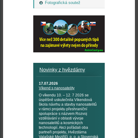
Fotografická soutež
Novinky z hvězdárny
17.07.2026
Víkend s nanosatelity
O víkendu 10. – 12. 7 2026 se
úspěšně uskutečnila Víkendová
škola návrhu a stavby nanosatelitů
v rámci projektu přeshraniční
spolupráce s názvem Rozvoj
vzdělávání v oblasti vývoje
nanosatelitů a kosmických
technologií. Akci pořádali oba
partneři projektu, Hvězdárna
Valašské Meziříčí, p. o. a Slovenská