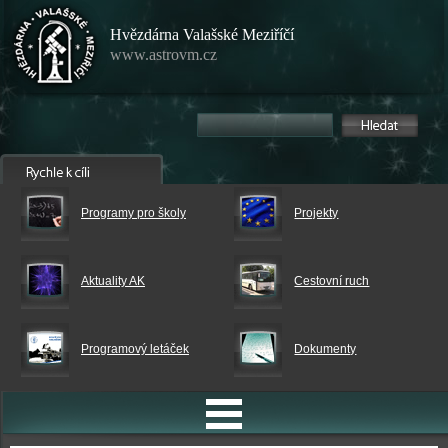
Hvězdárna Valašské Meziříčí
www.astrovm.cz
Programy pro školy
Projekty
Aktuality AK
Cestovní ruch
Programový letáček
Dokumenty