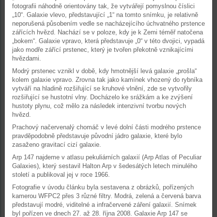
fotografii náhodně orientovány tak, že vytvářejí pomyslnou číslici
„10“. Galaxie vlevo, představující „1“ na tomto snímku, je relativně
neporušená působením vedle se nacházejícího úchvatného prstence
zářících hvězd. Nachází se v poloze, kdy je k Zemi téměř natočena
„bokem“. Galaxie vpravo, která představuje „0“ v této dvojici, vypadá
jako modře zářící prstenec, který je tvořen překotně vznikajícími
hvězdami.
Modrý prstenec vznikl v době, kdy hmotnější levá galaxie „prošla“
kolem galaxie vpravo. Zrovna tak jako kamínek vhozený do rybníka
vytváří na hladině rozšiřující se kruhové vlnění, zde se vytvořily
rozšiřující se hustotní vlny. Docházelo ke srážkám a ke zvýšení
hustoty plynu, což mělo za následek intenzivní tvorbu nových
hvězd.
Prachový načervenalý chomáč v levé dolní části modrého prstence
pravděpodobně představuje původní jádro galaxie, které bylo
zasaženo gravitací cizí galaxie.
Arp 147 najdeme v atlasu pekuliárních galaxií (Arp Atlas of Peculiar
Galaxies), který sestavil Halton Arp v šedesátých letech minulého
století a publikoval jej v roce 1966.
Fotografie v úvodu článku byla sestavena z obrázků, pořízených
kamerou WFPC2 přes 3 různé filtry. Modrá, zelená a červená barva
představují modré, viditelné a infračervené záření galaxií. Snímek
byl pořízen ve dnech 27. až 28. října 2008. Galaxie Arp 147 se