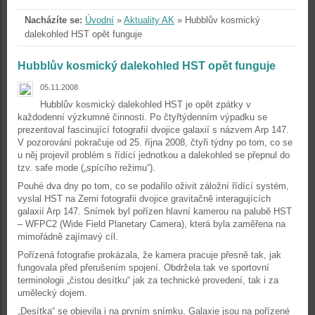
Nacházíte se:
Úvodní
»
Aktuality AK
»
Hubblův kosmický
dalekohled HST opět funguje
Hubblův kosmický dalekohled HST opět funguje
05.11.2008
Hubblův kosmický dalekohled HST je opět zpátky v
každodenní výzkumné činnosti. Po čtyřtýdenním výpadku se
prezentoval fascinující fotografií dvojice galaxií s názvem Arp 147.
V pozorování pokračuje od 25. října 2008, čtyři týdny po tom, co se
u něj projevil problém s řídící jednotkou a dalekohled se přepnul do
tzv. safe mode („spícího režimu“).
Pouhé dva dny po tom, co se podařilo oživit záložní řídící systém,
vyslal HST na Zemi fotografii dvojice gravitačně interagujících
galaxií Arp 147. Snímek byl pořízen hlavní kamerou na palubě HST
– WFPC2 (Wide Field Planetary Camera), která byla zaměřena na
mimořádně zajímavý cíl.
Pořízená fotografie prokázala, že kamera pracuje přesně tak, jak
fungovala před přerušením spojení. Obdržela tak ve sportovní
terminologii „čistou desítku“ jak za technické provedení, tak i za
umělecký dojem.
„Desítka“ se objevila i na prvním snímku. Galaxie jsou na pořízené