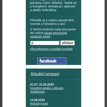
povahou velmi zřetelná. Jedná se
o komplexní revitalizaci oplocení
a areálu hvězdárny.
Přihlašte se k odběru aktualit AKA,
novinek z hvězdárny a akcí:
S Vašimi osobními údaji pracujeme
dle našich
zásad zpracování
osobních údajů
.
Více informací o zasílání novinek
Aktuální program
01.07.-31.08.2026
Uzavření areálu z důvodu
revitalizace
12.08.2026
Hvězdný duel