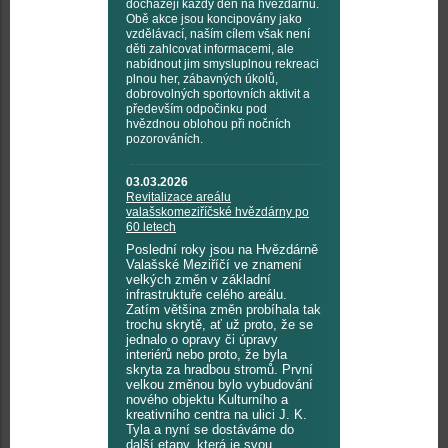
docházejí každý den na hvězdárnu.
Obě akce jsou koncipovány jako
vzdělávací, naším cílem však není
děti zahlcovat informacemi, ale
nabídnout jim smysluplnou rekreaci
plnou her, zábavných úkolů,
dobrovolných sportovních aktivit a
především odpočinku pod
hvězdnou oblohou při nočních
pozorováních.
03.03.2026
Revitalizace areálu
valašskomeziříčské hvězdárny po
60 letech
Poslední roky jsou na Hvězdárně
Valašské Meziříčí ve znamení
velkých změn v základní
infrastruktuře celého areálu.
Zatím většina změn probíhala tak
trochu skrytě, ať už proto, že se
jednalo o opravy či úpravy
interiérů nebo proto, že byla
skryta za hradbou stromů. První
velkou změnou bylo vybudování
nového objektu Kulturního a
kreativního centra na ulici J. K.
Tyla a nyní se dostáváme do
další etapy, která je svou