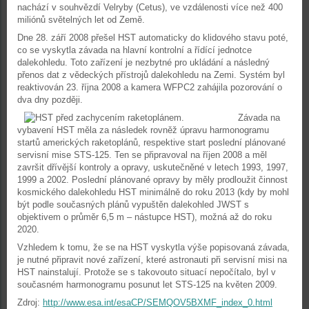
nachází v souhvězdí Velryby (Cetus), ve vzdálenosti více než 400
miliónů světelných let od Země.
Dne 28. září 2008 přešel HST automaticky do klidového stavu poté,
co se vyskytla závada na hlavní kontrolní a řídící jednotce
dalekohledu. Toto zařízení je nezbytné pro ukládání a následný
přenos dat z vědeckých přístrojů dalekohledu na Zemi. Systém byl
reaktivován 23. října 2008 a kamera WFPC2 zahájila pozorování o
dva dny později.
Závada na
vybavení HST měla za následek rovněž úpravu harmonogramu
startů amerických raketoplánů, respektive start poslední plánované
servisní mise STS-125. Ten se připravoval na říjen 2008 a měl
završit dřívější kontroly a opravy, uskutečněné v letech 1993, 1997,
1999 a 2002. Poslední plánované opravy by měly prodloužit činnost
kosmického dalekohledu HST minimálně do roku 2013 (kdy by mohl
být podle současných plánů vypuštěn dalekohled JWST s
objektivem o průměr 6,5 m – nástupce HST), možná až do roku
2020.
Vzhledem k tomu, že se na HST vyskytla výše popisovaná závada,
je nutné připravit nové zařízení, které astronauti při servisní misi na
HST nainstalují. Protože se s takovouto situací nepočítalo, byl v
současném harmonogramu posunut let STS-125 na květen 2009.
Zdroj:
http://www.esa.int/esaCP/SEMQOV5BXMF_index_0.html