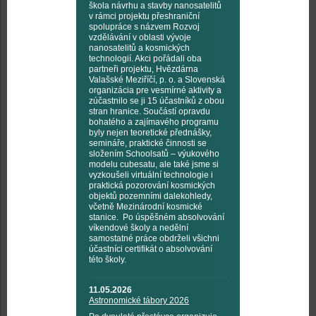
škola návrhu a stavby nanosatelitů
v rámci projektu přeshraniční
spolupráce s názvem Rozvoj
vzdělávání v oblasti vývoje
nanosatelitů a kosmických
technologií. Akci pořádali oba
partneři projektu, Hvězdárna
Valašské Meziříčí, p. o. a Slovenská
organizácia pre vesmírné aktivity a
zúčastnilo se ji 15 účastníků z obou
stran hranice. Součástí opravdu
bohatého a zajímavého programu
byly nejen teoretické přednášky,
semináře, praktické činnosti se
složením Schoolsatů – výukového
modelu cubesatu, ale také jsme si
vyzkoušeli virtuální technologie i
praktická pozorování kosmických
objektů pozemními dalekohledy,
včetně Mezinárodní kosmické
stanice. Po úspěšném absolvování
víkendové školy a nedělní
samostatné práce obdrželi všichni
účastníci certifikát o absolvování
této školy.
11.05.2026
Astronomické tábory 2026