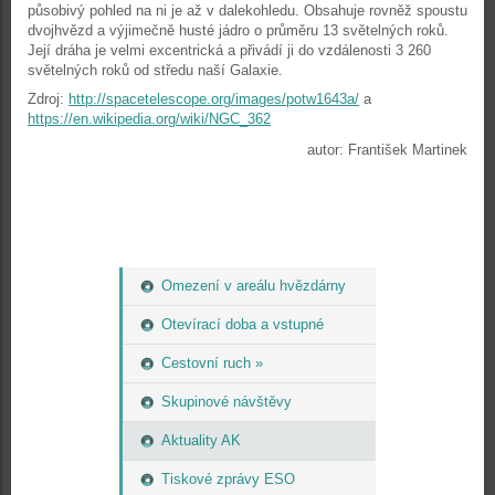
působivý pohled na ni je až v dalekohledu. Obsahuje rovněž spoustu
dvojhvězd a výjimečně husté jádro o průměru 13 světelných roků.
Její dráha je velmi excentrická a přivádí ji do vzdálenosti 3 260
světelných roků od středu naší Galaxie.
Zdroj:
http://spacetelescope.org/images/potw1643a/
a
https://en.wikipedia.org/wiki/NGC_362
autor: František Martinek
Omezení v areálu hvězdárny
Otevírací doba a vstupné
Cestovní ruch »
Skupinové návštěvy
Aktuality AK
Tiskové zprávy ESO