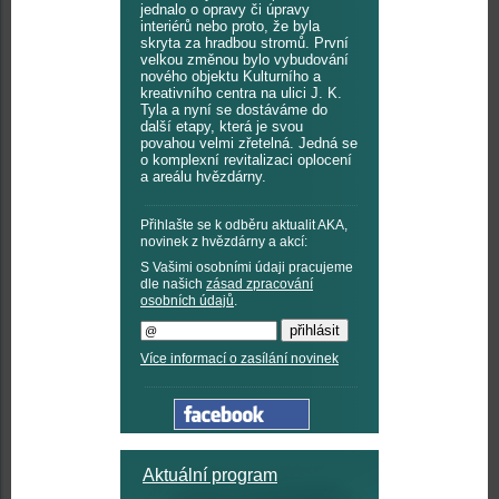
jednalo o opravy či úpravy
interiérů nebo proto, že byla
skryta za hradbou stromů. První
velkou změnou bylo vybudování
nového objektu Kulturního a
kreativního centra na ulici J. K.
Tyla a nyní se dostáváme do
další etapy, která je svou
povahou velmi zřetelná. Jedná se
o komplexní revitalizaci oplocení
a areálu hvězdárny.
Přihlašte se k odběru aktualit AKA,
novinek z hvězdárny a akcí:
S Vašimi osobními údaji pracujeme
dle našich
zásad zpracování
osobních údajů
.
Více informací o zasílání novinek
Aktuální program