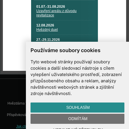
01.07.-31.08.2026
Uzavření areálu z důvodu
revitalizace
12.08.2026
Hvězdný duel
27.-29.11.2026
KOSMONAUTIKA, RAKETOVÁ
TECHNIKA A KOSMICKÉ
Používáme soubory cookies
TECHNOLOGIE
Tyto webové stránky používají soubory
cookies a další sledovací nástroje s cílem
vylepšení uživatelského prostředí, zobrazení
přizpůsobeného obsahu a reklam, analýzy
návštěvnosti webových stránek a zjištění
zdroje návštěvnosti.
Hvězdárna Valašské Meziříčí, příspěvková organizace, Vsetínská 78, 757
SOUHLASÍM
01 Valašské Meziříčí
Příspěvková organizace Zlínského kraje. Telefon:
571 611 928
, Mobil:
777
ODMÍTÁM
277 134
, E-mail:
info@astrovm.cz
Jak chráníme Vaše osobní údaje
|
Nastavení cookies
| Vyrobil: