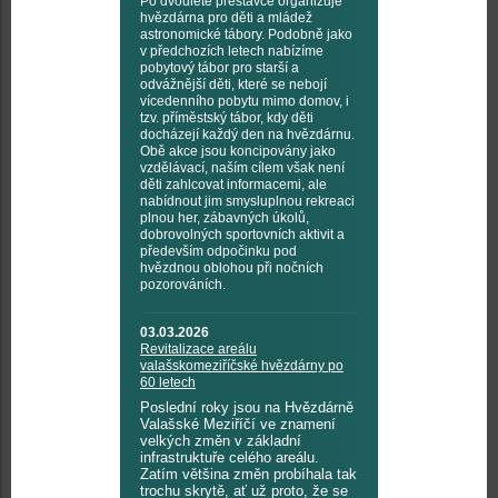
Po dvouleté přestávce organizuje
hvězdárna pro děti a mládež
astronomické tábory. Podobně jako
v předchozích letech nabízíme
pobytový tábor pro starší a
odvážnější děti, které se nebojí
vícedenního pobytu mimo domov, i
tzv. příměstský tábor, kdy děti
docházejí každý den na hvězdárnu.
Obě akce jsou koncipovány jako
vzdělávací, naším cílem však není
děti zahlcovat informacemi, ale
nabídnout jim smysluplnou rekreaci
plnou her, zábavných úkolů,
dobrovolných sportovních aktivit a
především odpočinku pod
hvězdnou oblohou při nočních
pozorováních.
03.03.2026
Revitalizace areálu
valašskomeziříčské hvězdárny po
60 letech
Poslední roky jsou na Hvězdárně
Valašské Meziříčí ve znamení
velkých změn v základní
infrastruktuře celého areálu.
Zatím většina změn probíhala tak
trochu skrytě, ať už proto, že se