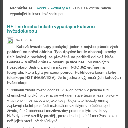
Nacházíte se:
Úvodní
»
Aktuality AK
»
HST se kochal mladě
vypadající kulovou hvězdokupou
HST se kochal mladě vypadající kulovou
hvězdokupou
03.11.2016
Kulové hvězdokupy poskytují jeden z nejvíce působivých
pohledů na noční oblohu. Tyto třpytivé koule obsahují stovky
tisíc hvězd a nacházejí se převážně na periferii galaxií. Naše
Galaxie – Mléčná dráha – obsahuje více než 150 kulových
hvězdokup. Jednu z nich s názvem NGC 362 vidíme na
fotografii, která byla pořízena pomocí Hubbleova kosmického
teleskopu HST (NASA/ESA). Je to jedna z výjimečných kulových
hvězdokup.
V průběhu života hvězd dochází v jejich nitrech k jaderné fúzi
chemických prvků, přičemž se vytvářejí stále těžší a těžší prvky –
v astronomii označované jako kovy. Když tyto hvězdy umírají,
zaplavují okolní prostředí materiálem vzniklým v průběhu jejich
života, čímž obohacují mezihvězdný prostor o tyto tzv. kovy.
Hvězdy, které vznikly později, proto obsahují větší množství kovů
než jejich starší předchůdkyně.