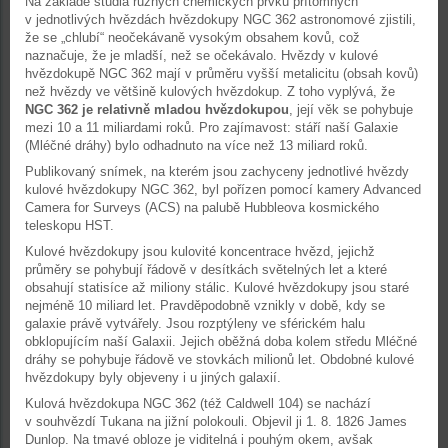
Na základě studia různých chemických prvků přítomných
v jednotlivých hvězdách hvězdokupy NGC 362 astronomové zjistili,
že se „chlubí“ neočekávaně vysokým obsahem kovů, což
naznačuje, že je mladší, než se očekávalo. Hvězdy v kulové
hvězdokupě NGC 362 mají v průměru vyšší metalicitu (obsah kovů)
než hvězdy ve většině kulových hvězdokup. Z toho vyplývá, že
NGC 362 je relativně mladou hvězdokupou
, její věk se pohybuje
mezi 10 a 11 miliardami roků. Pro zajímavost: stáří naší Galaxie
(Mléčné dráhy) bylo odhadnuto na více než 13 miliard roků.
Publikovaný snímek, na kterém jsou zachyceny jednotlivé hvězdy
kulové hvězdokupy NGC 362, byl pořízen pomocí kamery Advanced
Camera for Surveys (ACS) na palubě Hubbleova kosmického
teleskopu HST.
Kulové hvězdokupy jsou kulovité koncentrace hvězd, jejichž
průměry se pohybují řádově v desítkách světelných let a které
obsahují statisíce až miliony stálic. Kulové hvězdokupy jsou staré
nejméně 10 miliard let. Pravděpodobně vznikly v době, kdy se
galaxie právě vytvářely. Jsou rozptýleny ve sférickém halu
obklopujícím naší Galaxii. Jejich oběžná doba kolem středu Mléčné
dráhy se pohybuje řádově ve stovkách milionů let. Obdobné kulové
hvězdokupy byly objeveny i u jiných galaxií.
Kulová hvězdokupa NGC 362 (též Caldwell 104) se nachází
v souhvězdí Tukana na jižní polokouli. Objevil ji 1. 8. 1826 James
Dunlop. Na tmavé obloze je viditelná i pouhým okem, avšak