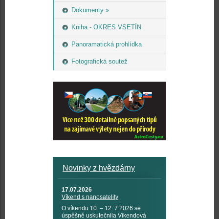
Dokumenty »
Kniha - OKRES VSETÍN
Panoramatická prohlídka
Fotografická soutež
Novinky z hvězdárny
17.07.2026
Víkend s nanosatelity
O víkendu 10. – 12. 7 2026 se
úspěšně uskutečnila Víkendová