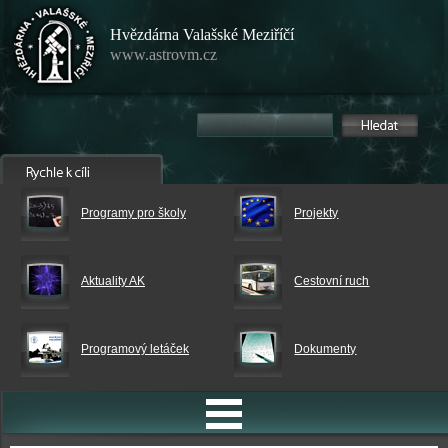
Hvězdárna Valašské Meziříčí
www.astrovm.cz
Programy pro školy
Projekty
Aktuality AK
Cestovní ruch
Programový letáček
Dokumenty