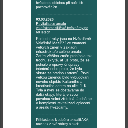
hvězdnou oblohou při nočních
pozorováních.
03.03.2026
Revitalizace areálu
valašskomeziříčské hvězdárny po
60 letech
Poslední roky jsou na Hvězdárně
Valašské Meziříčí ve znamení
velkých změn v základní
infrastruktuře celého areálu.
Zatím většina změn probíhala tak
trochu skrytě, ať už proto, že se
jednalo o opravy či úpravy
interiérů nebo proto, že byla
skryta za hradbou stromů. První
velkou změnou bylo vybudování
nového objektu Kulturního a
kreativního centra na ulici J. K.
Tyla a nyní se dostáváme do
další etapy, která je svou
povahou velmi zřetelná. Jedná se
o komplexní revitalizaci oplocení
a areálu hvězdárny.
Přihlašte se k odběru aktualit AKA,
novinek z hvězdárny a akcí: