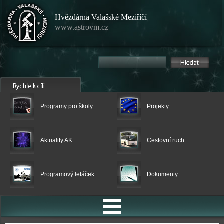
Hvězdárna Valašské Meziříčí
www.astrovm.cz
Programy pro školy
Projekty
Aktuality AK
Cestovní ruch
Programový letáček
Dokumenty