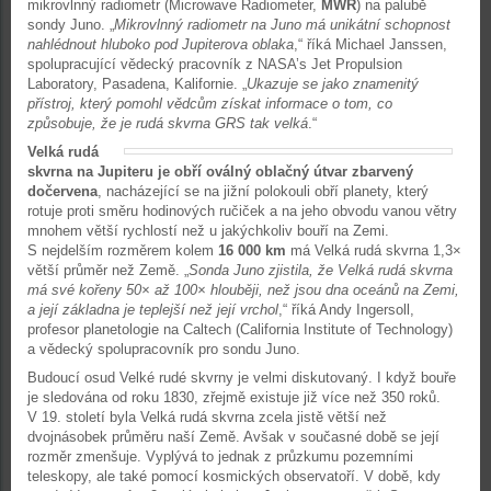
mikrovlnný radiometr (Microwave Radiometer,
MWR
) na palubě
sondy Juno. „
Mikrovlnný radiometr na Juno má unikátní schopnost
nahlédnout hluboko pod Jupiterova oblaka
,“ říká Michael Janssen,
spolupracující vědecký pracovník z NASA’s Jet Propulsion
Laboratory, Pasadena, Kalifornie. „
Ukazuje se jako znamenitý
přístroj, který pomohl vědcům získat informace o tom, co
způsobuje, že je rudá skvrna GRS tak velká
.“
Velká rudá
skvrna na Jupiteru je obří oválný oblačný útvar zbarvený
dočervena
, nacházející se na jižní polokouli obří planety, který
rotuje proti směru hodinových ručiček a na jeho obvodu vanou větry
mnohem větší rychlostí než u jakýchkoliv bouří na Zemi.
S nejdelším rozměrem kolem
16 000 km
má Velká rudá skvrna 1,3×
větší průměr než Země. „
Sonda Juno zjistila, že Velká rudá skvrna
má své kořeny 50× až 100× hlouběji, než jsou dna oceánů na Zemi,
a její základna je teplejší než její vrchol
,“ říká Andy Ingersoll,
profesor planetologie na Caltech (California Institute of Technology)
a vědecký spolupracovník pro sondu Juno.
Budoucí osud Velké rudé skvrny je velmi diskutovaný. I když bouře
je sledována od roku 1830, zřejmě existuje již více než 350 roků.
V 19. století byla Velká rudá skvrna zcela jistě větší než
dvojnásobek průměru naší Země. Avšak v současné době se její
rozměr zmenšuje. Vyplývá to jednak z průzkumu pozemními
teleskopy, ale také pomocí kosmických observatoří. V době, kdy