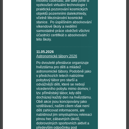
modelu cubesatu, ale také jsme si
vyzkoušeli virtuální technologie i
praktická pozorování kosmických
objektů pozemními dalekohledy,
včetně Mezinárodní kosmické
stanice. Po úspěšném absolvování
víkendové školy a nedělní
samostatné práce obdrželi všichni
účastníci certifikát o absolvování
této školy.
11.05.2026
Astronomické tábory 2026
Po dvouleté přestávce organizuje
hvězdárna pro děti a mládež
astronomické tábory. Podobně jako
v předchozích letech nabízíme
pobytový tábor pro starší a
odvážnější děti, které se nebojí
vícedenního pobytu mimo domov, i
tzv. příměstský tábor, kdy děti
docházejí každý den na hvězdárnu.
Obě akce jsou koncipovány jako
vzdělávací, naším cílem však není
děti zahlcovat informacemi, ale
nabídnout jim smysluplnou rekreaci
plnou her, zábavných úkolů,
dobrovolných sportovních aktivit a
především odpočinku pod