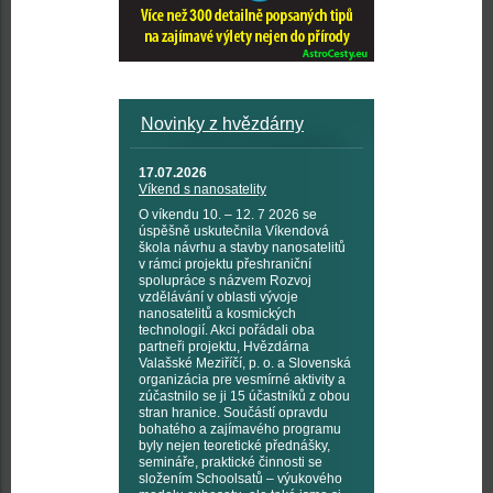
Novinky z hvězdárny
17.07.2026
Víkend s nanosatelity
O víkendu 10. – 12. 7 2026 se
úspěšně uskutečnila Víkendová
škola návrhu a stavby nanosatelitů
v rámci projektu přeshraniční
spolupráce s názvem Rozvoj
vzdělávání v oblasti vývoje
nanosatelitů a kosmických
technologií. Akci pořádali oba
partneři projektu, Hvězdárna
Valašské Meziříčí, p. o. a Slovenská
organizácia pre vesmírné aktivity a
zúčastnilo se ji 15 účastníků z obou
stran hranice. Součástí opravdu
bohatého a zajímavého programu
byly nejen teoretické přednášky,
semináře, praktické činnosti se
složením Schoolsatů – výukového