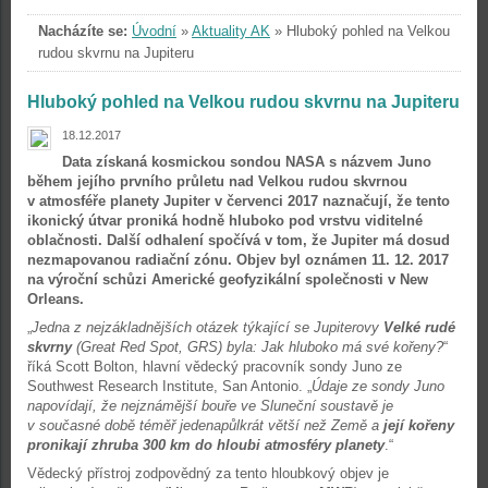
Nacházíte se:
Úvodní
»
Aktuality AK
»
Hluboký pohled na Velkou
rudou skvrnu na Jupiteru
Hluboký pohled na Velkou rudou skvrnu na Jupiteru
18.12.2017
Data získaná kosmickou sondou NASA s názvem Juno
během jejího prvního průletu nad Velkou rudou skvrnou
v atmosféře planety Jupiter v červenci 2017 naznačují, že tento
ikonický útvar proniká hodně hluboko pod vrstvu viditelné
oblačnosti. Další odhalení spočívá v tom, že Jupiter má dosud
nezmapovanou radiační zónu. Objev byl oznámen 11. 12. 2017
na výroční schůzi Americké geofyzikální společnosti v New
Orleans.
„
Jedna z nejzákladnějších otázek týkající se Jupiterovy
Velké rudé
skvrny
(Great Red Spot, GRS) byla: Jak hluboko má své kořeny?
“
říká Scott Bolton, hlavní vědecký pracovník sondy Juno ze
Southwest Research Institute, San Antonio. „
Údaje ze sondy Juno
napovídají, že nejznámější bouře ve Sluneční soustavě je
v současné době téměř jedenapůlkrát větší než Země a
její kořeny
pronikají
zhruba
300 km do hloubi atmosféry planety
.“
Vědecký přístroj zodpovědný za tento hloubkový objev je