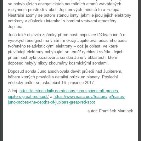
se pohybujících energetických neutrálních atomů vytvářených
v plynném prostředí v okolí Jupiterových měsíců Io a Europa.
Neutrální atomy se potom stanou ionty, jakmile jsou jejich elektrony
odtrženy v důsledku interakcí s horními vrstvami atmosféry
Jupitera.
Juno také objevila známky přítomnosti populace těžkých iontů o
vysokých energiích na vnitřním okraji Jupiterova radiačního pásu
tvořeného relativistickými elektrony – což je oblast, ve které
převládají elektrony pohybující se téměř rychlostí světla. Jejich
přítomnost byla pozorována sondou Juno v oblastech, které
doposud nebyly nikdy zkoumány kosmickými sondami.
Doposud sonda Juno absolvovala devět průletů nad Jupiterem,
během kterých prováděla detailní průzkum planety. Poslední
vědecký průlet se uskutečnil 16. prosince 2017.
Zdroj:
https://scitechdaily.com/nasas-juno-spacecraft-probes-
jupiters-great-red-spot/
a
https://www.nasa.gov/feature/jpl/nasas-
juno-probes-the-depths-of-jupiters-great-red-spot
autor: František Martinek