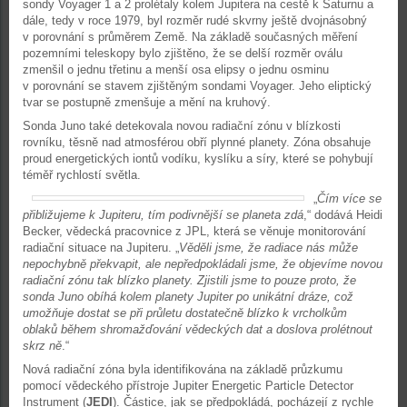
sondy Voyager 1 a 2 prolétaly kolem Jupitera na cestě k Saturnu a
dále, tedy v roce 1979, byl rozměr rudé skvrny ještě dvojnásobný
v porovnání s průměrem Země. Na základě současných měření
pozemními teleskopy bylo zjištěno, že se delší rozměr oválu
zmenšil o jednu třetinu a menší osa elipsy o jednu osminu
v porovnání se stavem zjištěným sondami Voyager. Jeho eliptický
tvar se postupně zmenšuje a mění na kruhový.
Sonda Juno také detekovala novou radiační zónu v blízkosti
rovníku, těsně nad atmosférou obří plynné planety. Zóna obsahuje
proud energetických iontů vodíku, kyslíku a síry, které se pohybují
téměř rychlostí světla.
„
Čím více se
přibližujeme k Jupiteru, tím podivnější se planeta zdá
,“ dodává Heidi
Becker, vědecká pracovnice z JPL, která se věnuje monitorování
radiační situace na Jupiteru. „
Věděli jsme, že radiace nás může
nepochybně překvapit, ale nepředpokládali jsme, že objevíme novou
radiační zónu tak blízko planety. Zjistili jsme to pouze proto, že
sonda Juno obíhá kolem planety Jupiter po unikátní dráze, což
umožňuje dostat se při průletu dostatečně blízko k vrcholkům
oblaků během shromažďování vědeckých dat a doslova prolétnout
skrz ně
.“
Nová radiační zóna byla identifikována na základě průzkumu
pomocí vědeckého přístroje Jupiter Energetic Particle Detector
Instrument (
JEDI
). Částice, jak se předpokládá, pocházejí z rychle