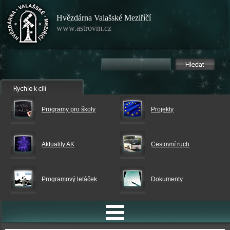
Hvězdárna Valašské Meziříčí
www.astrovm.cz
Programy pro školy
Projekty
Aktuality AK
Cestovní ruch
Programový letáček
Dokumenty