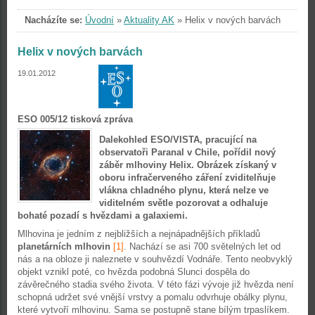
Nacházíte se:
Úvodní
»
Aktuality AK
»
Helix v nových barvách
Helix v nových barvách
19.01.2012
ESO 005/12 tisková zpráva
Dalekohled ESO/VISTA, pracující na
observatoři Paranal v Chile, pořídil nový
záběr mlhoviny Helix. Obrázek získaný v
oboru infračerveného záření zviditelňuje
vlákna chladného plynu, která nelze ve
viditelném světle pozorovat a odhaluje
bohaté pozadí s hvězdami a galaxiemi.
Mlhovina je jedním z nejbližších a nejnápadnějších příkladů
planetárních mlhovin
[1]
. Nachází se asi 700 světelných let od
nás a na obloze ji naleznete v souhvězdí Vodnáře. Tento neobvyklý
objekt vznikl poté, co hvězda podobná Slunci dospěla do
závěrečného stadia svého života. V této fázi vývoje již hvězda není
schopná udržet své vnější vrstvy a pomalu odvrhuje obálky plynu,
které vytvoří mlhovinu. Sama se postupně stane bílým trpaslíkem.