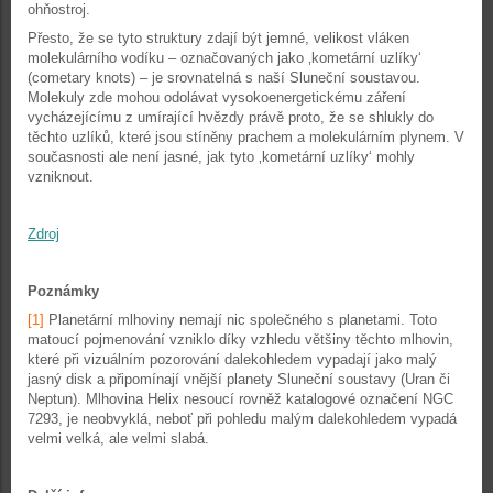
ohňostroj.
Přesto, že se tyto struktury zdají být jemné, velikost vláken
molekulárního vodíku – označovaných jako ‚kometární uzlíky‘
(cometary knots) – je srovnatelná s naší Sluneční soustavou.
Molekuly zde mohou odolávat vysokoenergetickému záření
vycházejícímu z umírající hvězdy právě proto, že se shlukly do
těchto uzlíků, které jsou stíněny prachem a molekulárním plynem. V
současnosti ale není jasné, jak tyto ‚kometární uzlíky‘ mohly
vzniknout.
Zdroj
Poznámky
[1]
Planetární mlhoviny nemají nic společného s planetami. Toto
matoucí pojmenování vzniklo díky vzhledu většiny těchto mlhovin,
které při vizuálním pozorování dalekohledem vypadají jako malý
jasný disk a připomínají vnější planety Sluneční soustavy (Uran či
Neptun). Mlhovina Helix nesoucí rovněž katalogové označení NGC
7293, je neobvyklá, neboť při pohledu malým dalekohledem vypadá
velmi velká, ale velmi slabá.