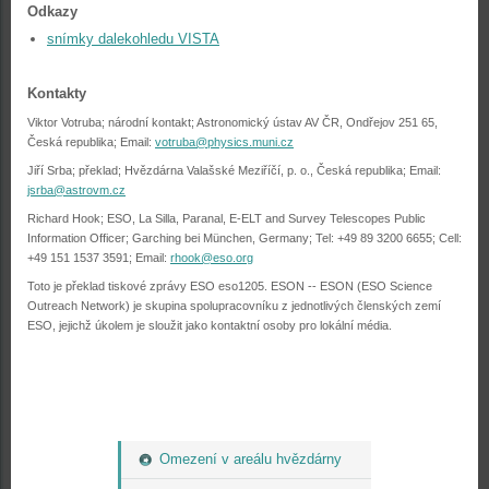
Odkazy
snímky dalekohledu VISTA
Kontakty
Viktor Votruba; národní kontakt; Astronomický ústav AV ČR, Ondřejov 251 65,
Česká republika; Email:
votruba@physics.muni.cz
Jiří Srba; překlad; Hvězdárna Valašské Meziříčí, p. o., Česká republika; Email:
jsrba@astrovm.cz
Richard Hook; ESO, La Silla, Paranal, E-ELT and Survey Telescopes Public
Information Officer; Garching bei München, Germany; Tel: +49 89 3200 6655; Cell:
+49 151 1537 3591; Email:
rhook@eso.org
Toto je překlad tiskové zprávy ESO eso1205. ESON -- ESON (ESO Science
Outreach Network) je skupina spolupracovníku z jednotlivých členských zemí
ESO, jejichž úkolem je sloužit jako kontaktní osoby pro lokální média.
Omezení v areálu hvězdárny