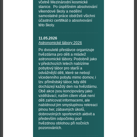
včetně Mezinárodní kosmické
stanice. Po úspěšném absolvování
víkendové školy a nedělní
samostatné práce obdrželi všichni
účastníci certifikát o absolvování
této školy.
11.05.2026
Astronomické tábory 2026
Po dvouleté přestávce organizuje
hvězdárna pro děti a mládež
astronomické tábory. Podobně jako
v předchozích letech nabízíme
pobytový tábor pro starší a
odvážnější děti, které se nebojí
vícedenního pobytu mimo domov, i
tzv. příměstský tábor, kdy děti
docházejí každý den na hvězdárnu.
Obě akce jsou koncipovány jako
vzdělávací, naším cílem však není
děti zahlcovat informacemi, ale
nabídnout jim smysluplnou rekreaci
plnou her, zábavných úkolů,
dobrovolných sportovních aktivit a
především odpočinku pod
hvězdnou oblohou při nočních
pozorováních.