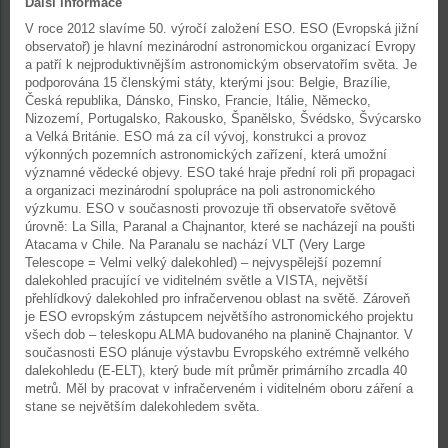
Další informace
V roce 2012 slavíme 50. výročí založení ESO. ESO (Evropská jižní
observatoř) je hlavní mezinárodní astronomickou organizací Evropy
a patří k nejproduktivnějším astronomickým observatořím světa. Je
podporována 15 členskými státy, kterými jsou: Belgie, Brazílie,
Česká republika, Dánsko, Finsko, Francie, Itálie, Německo,
Nizozemí, Portugalsko, Rakousko, Španělsko, Švédsko, Švýcarsko
a Velká Británie. ESO má za cíl vývoj, konstrukci a provoz
výkonných pozemních astronomických zařízení, která umožní
významné vědecké objevy. ESO také hraje přední roli při propagaci
a organizaci mezinárodní spolupráce na poli astronomického
výzkumu. ESO v současnosti provozuje tři observatoře světově
úrovně: La Silla, Paranal a Chajnantor, které se nacházejí na poušti
Atacama v Chile. Na Paranalu se nachází VLT (Very Large
Telescope = Velmi velký dalekohled) – nejvyspělejší pozemní
dalekohled pracující ve viditelném světle a VISTA, největší
přehlídkový dalekohled pro infračervenou oblast na světě. Zároveň
je ESO evropským zástupcem největšího astronomického projektu
všech dob – teleskopu ALMA budovaného na planině Chajnantor. V
současnosti ESO plánuje výstavbu Evropského extrémně velkého
dalekohledu (E-ELT), který bude mít průměr primárního zrcadla 40
metrů. Měl by pracovat v infračerveném i viditelném oboru záření a
stane se největším dalekohledem světa.