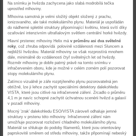
Na snímku je hvězda zachycena jako slabá modrobílá tečka
uprostřed mlhoviny.
Mlhovina samotná je velmi složitý objekt složený z prachu,
ionizovaného, ale také molekulárního plynu. Materiál je uspořádán
do nádherné spletité struktury připomínající květinu, která svítí díky
ozařování intenzivním ultrafialovým světlem centrální horké hvězdy.
Hlavní prstenec mlhoviny Helix má
v průměru asi dva světelné
roky
, což zhruba odpovídá polovině vzdálenosti mezi Sluncem a
nejbližší hvězdou. Materiál mlhoviny se však rozprostírá mnohem
dále, minimálně do vzdálenosti čtyř světelných let od hvězdy.
Rozměr mlhoviny je dobře patrný právě na tomto snímku v
infračerveném oboru, kde je možné v celém zorném polí pozorovat
stopy molekulárního plynu.
Zatímco vizuálně je záře rozptýleného plynu pozorovatelná jen
obtížně, lze ji lehce zachytit speciálními detektory dalekohledu
VISTA, které jsou citlivé na infračervené záření. Zrcadlo o průměru
4,1 m je navíc schopné zachytit úchvatnou scenérii hvězd a galaxií
v pozadí mlhoviny.
Mocný 'zrak' dalekohledu ESO/VISTA zároveň odhaluje jemné
struktury v prstenu této mlhoviny. Infračervené záření nám
umožňuje pozorovat rozložení chladného molekulárního plynu.
Materiál se shlukuje do podoby filamentů, které jsou orientovány
paprskovitě směrem od středu mlhoviny, takže připomínají nebeský