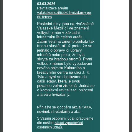
03.03.2026
Revitalizace areálu
valašskomeziříčské hvězdárny po
60 letech
Poslední roky jsou na Hvězdárně
Valašské Meziříčí ve znamení
velkých změn v základní
infrastruktuře celého areálu.
Zatím většina změn probíhala tak
trochu skrytě, ať už proto, že se
jednalo o opravy či úpravy
interiérů nebo proto, že byla
skryta za hradbou stromů. První
velkou změnou bylo vybudování
nového objektu Kulturního a
kreativního centra na ulici J. K.
Tyla a nyní se dostáváme do
další etapy, která je svou
povahou velmi zřetelná. Jedná se
o komplexní revitalizaci oplocení
a areálu hvězdárny.
Přihlašte se k odběru aktualit AKA,
novinek z hvězdárny a akcí:
S Vašimi osobními údaji pracujeme
dle našich
zásad zpracování
osobních údajů
.