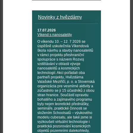
Novinky z hvězdárny
17.07.2026
Víkend s nanosatelity
O víkendu 10. – 12. 7 2026 se
úspěšně uskutečnila Víkendová
škola návrhu a stavby nanosatelitů
v rámci projektu přeshraniční
spolupráce s názvem Rozvoj
vzdělávání v oblasti vývoje
nanosatelitů a kosmických
technologií. Akci pořádali oba
partneři projektu, Hvězdárna
Valašské Meziříčí, p. o. a Slovenská
organizácia pre vesmírné aktivity a
zúčastnilo se ji 15 účastníků z obou
stran hranice. Součástí opravdu
bohatého a zajímavého programu
byly nejen teoretické přednášky,
semináře, praktické činnosti se
složením Schoolsatů – výukového
modelu cubesatu, ale také jsme si
vyzkoušeli virtuální technologie i
praktická pozorování kosmických
objektů pozemními dalekohledy,