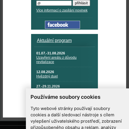
Více informací o zasílání novinek
Aktuální program
01.07.-31.08.2026
Uzavření areálu z důvodu
revitalizace
12.08.2026
Hvězdný duel
27.-29.11.2026
KOSMONAUTIKA, RAKETOVÁ
TECHNIKA A KOSMICKÉ
Používáme soubory cookies
TECHNOLOGIE
Tyto webové stránky používají soubory
cookies a další sledovací nástroje s cílem
vylepšení uživatelského prostředí, zobrazení
přizpůsobeného obsahu a reklam, analýzy