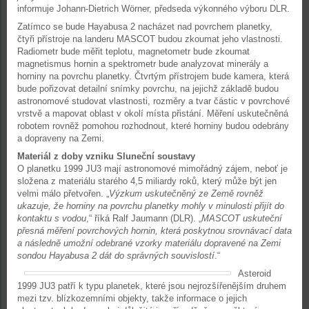
informuje Johann-Dietrich Wörner, předseda výkonného výboru DLR.
Zatímco se bude Hayabusa 2 nacházet nad povrchem planetky,
čtyři přístroje na landeru MASCOT budou zkoumat jeho vlastnosti.
Radiometr bude měřit teplotu, magnetometr bude zkoumat
magnetismus hornin a spektrometr bude analyzovat minerály a
horniny na povrchu planetky. Čtvrtým přístrojem bude kamera, která
bude pořizovat detailní snímky povrchu, na jejichž základě budou
astronomové studovat vlastnosti, rozměry a tvar částic v povrchové
vrstvě a mapovat oblast v okolí místa přistání. Měření uskutečněná
robotem rovněž pomohou rozhodnout, které horniny budou odebrány
a dopraveny na Zemi.
Materiál z doby vzniku Sluneční soustavy
O planetku 1999 JU3 mají astronomové mimořádný zájem, neboť je
složena z materiálu starého 4,5 miliardy roků, který může být jen
velmi málo přetvořen. „
Výzkum uskutečněný ze Země rovněž
ukazuje, že horniny na povrchu planetky mohly v minulosti přijít do
kontaktu s vodou
,“ říká Ralf Jaumann (DLR). „
MASCOT uskuteční
přesná měření povrchových hornin, která poskytnou srovnávací data
a následně umožní odebrané vzorky materiálu dopravené na Zemi
sondou Hayabusa 2 dát do správných souvislostí
.“
Asteroid
1999 JU3 patří k typu planetek, které jsou nejrozšířenějším druhem
mezi tzv. blízkozemními objekty, takže informace o jejich