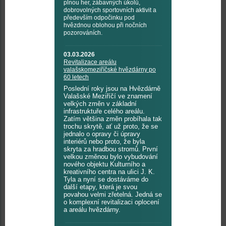
plnou her, zábavných úkolů,
dobrovolných sportovních aktivit a
především odpočinku pod
hvězdnou oblohou při nočních
pozorováních.
03.03.2026
Revitalizace areálu
valašskomeziříčské hvězdárny po
60 letech
Poslední roky jsou na Hvězdárně
Valašské Meziříčí ve znamení
velkých změn v základní
infrastruktuře celého areálu.
Zatím většina změn probíhala tak
trochu skrytě, ať už proto, že se
jednalo o opravy či úpravy
interiérů nebo proto, že byla
skryta za hradbou stromů. První
velkou změnou bylo vybudování
nového objektu Kulturního a
kreativního centra na ulici J. K.
Tyla a nyní se dostáváme do
další etapy, která je svou
povahou velmi zřetelná. Jedná se
o komplexní revitalizaci oplocení
a areálu hvězdárny.