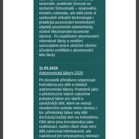
semináře, praktické činnosti se
složením Schoolsatů – výukového
modelu cubesatu, ale také jsme si
vyzkoušeli virtuální technologie i
praktická pozorování kosmických
objektů pozemními dalekohledy,
včetně Mezinárodní kosmické
stanice. Po úspěšném absolvování
víkendové školy a nedělní
samostatné práce obdrželi všichni
účastníci certifikát o absolvování
této školy.
11.05.2026
Astronomické tábory 2026
Po dvouleté přestávce organizuje
hvězdárna pro děti a mládež
astronomické tábory. Podobně jako
v předchozích letech nabízíme
pobytový tábor pro starší a
odvážnější děti, které se nebojí
vícedenního pobytu mimo domov, i
tzv. příměstský tábor, kdy děti
docházejí každý den na hvězdárnu.
Obě akce jsou koncipovány jako
vzdělávací, naším cílem však není
děti zahlcovat informacemi, ale
nabídnout jim smysluplnou rekreaci