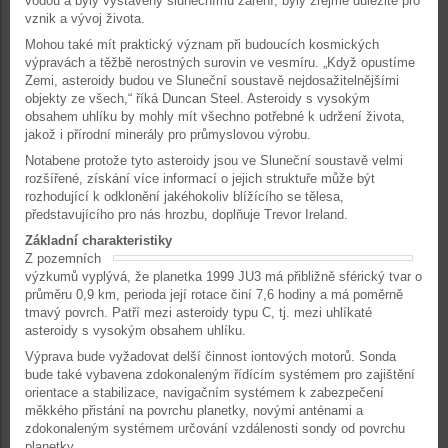
vodou a byly vystaveny slunečnímu záření, byly zřejmě důležité pro
vznik a vývoj života.
Mohou také mít praktický význam při budoucích kosmických
výpravách a těžbě nerostných surovin ve vesmíru. „Když opustíme
Zemi, asteroidy budou ve Sluneční soustavě nejdosažitelnějšími
objekty ze všech,“ říká Duncan Steel. Asteroidy s vysokým
obsahem uhlíku by mohly mít všechno potřebné k udržení života,
jakož i přírodní minerály pro průmyslovou výrobu.
Notabene protože tyto asteroidy jsou ve Sluneční soustavě velmi
rozšířené, získání více informací o jejich struktuře může být
rozhodující k odklonění jakéhokoliv blížícího se tělesa,
představujícího pro nás hrozbu, doplňuje Trevor Ireland.
Základní charakteristiky
Z pozemních
výzkumů vyplývá, že planetka 1999 JU3 má přibližně sférický tvar o
průměru 0,9 km, perioda její rotace činí 7,6 hodiny a má poměrně
tmavý povrch. Patří mezi asteroidy typu C, tj. mezi uhlíkaté
asteroidy s vysokým obsahem uhlíku.
Výprava bude vyžadovat delší činnost iontových motorů. Sonda
bude také vybavena zdokonaleným řídícím systémem pro zajištění
orientace a stabilizace, navigačním systémem k zabezpečení
měkkého přistání na povrchu planetky, novými anténami a
zdokonaleným systémem určování vzdálenosti sondy od povrchu
planetky.