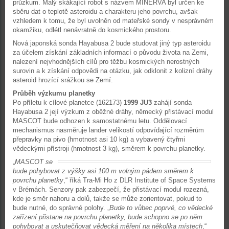
průzkum. Malý skákající robot s názvem MINERVA byl určen ke
sběru dat o teplotě asteroidu a charakteru jeho povrchu, avšak
vzhledem k tomu, že byl uvolněn od mateřské sondy v nesprávném
okamžiku, odlétl nenávratně do kosmického prostoru.
Nová japonská sonda Hayabusa 2 bude studovat jiný typ asteroidu
za účelem získání základních informací o původu života na Zemi,
nalezení nejvhodnějších cílů pro těžbu kosmických nerostných
surovin a k získání odpovědi na otázku, jak odklonit z kolizní dráhy
asteroid hrozící srážkou se Zemí.
Průběh výzkumu planetky
Po příletu k cílové planetce (162173)
1999 JU3
zahájí sonda
Hayabusa 2 její výzkum z oběžné dráhy, německý přistávací modul
MASCOT bude odhozen k samostatnému letu. Oddělovací
mechanismus nasměruje lander velikostí odpovídající rozměrům
přepravky na pivo (hmotnost asi 10 kg) a vybavený čtyřmi
vědeckými přístroji (hmotnost 3 kg), směrem k povrchu planetky.
„
MASCOT se
bude pohybovat z výšky asi 100 m volným pádem směrem k
povrchu planetky
,“ říká Tra-Mi Ho z DLR Institute of Space Systems
v Brémách. Senzory pak zabezpečí, že přistávací modul rozezná,
kde je směr nahoru a dolů, takže se může zorientovat, pokud to
bude nutné, do správné polohy. „
Bude to vůbec poprvé, co vědecké
zařízení přistane na povrchu planetky, bude schopno se po něm
pohybovat a uskutečňovat vědecká měření na několika místech
,“