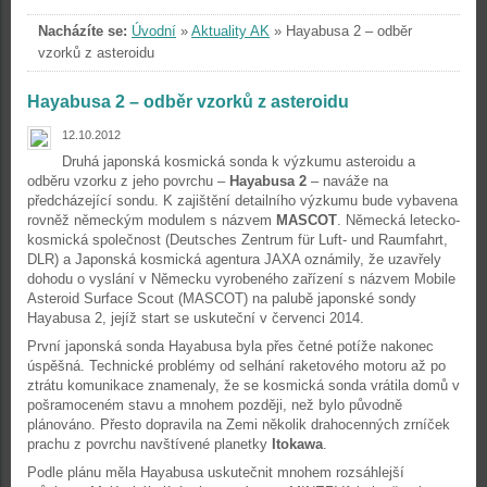
Nacházíte se:
Úvodní
»
Aktuality AK
»
Hayabusa 2 – odběr
vzorků z asteroidu
Hayabusa 2 – odběr vzorků z asteroidu
12.10.2012
Druhá japonská kosmická sonda k výzkumu asteroidu a
odběru vzorku z jeho povrchu –
Hayabusa 2
– naváže na
předcházející sondu. K zajištění detailního výzkumu bude vybavena
rovněž německým modulem s názvem
MASCOT
. Německá letecko-
kosmická společnost (Deutsches Zentrum für Luft- und Raumfahrt,
DLR) a Japonská kosmická agentura JAXA oznámily, že uzavřely
dohodu o vyslání v Německu vyrobeného zařízení s názvem Mobile
Asteroid Surface Scout (MASCOT) na palubě japonské sondy
Hayabusa 2, jejíž start se uskuteční v červenci 2014.
První japonská sonda Hayabusa byla přes četné potíže nakonec
úspěšná. Technické problémy od selhání raketového motoru až po
ztrátu komunikace znamenaly, že se kosmická sonda vrátila domů v
pošramoceném stavu a mnohem později, než bylo původně
plánováno. Přesto dopravila na Zemi několik drahocenných zrníček
prachu z povrchu navštívené planetky
Itokawa
.
Podle plánu měla Hayabusa uskutečnit mnohem rozsáhlejší