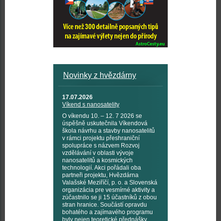
Novinky z hvězdárny
17.07.2026
Víkend s nanosatelity
O víkendu 10. – 12. 7 2026 se
úspěšně uskutečnila Víkendová
škola návrhu a stavby nanosatelitů
v rámci projektu přeshraniční
spolupráce s názvem Rozvoj
vzdělávání v oblasti vývoje
nanosatelitů a kosmických
technologií. Akci pořádali oba
partneři projektu, Hvězdárna
Valašské Meziříčí, p. o. a Slovenská
organizácia pre vesmírné aktivity a
zúčastnilo se ji 15 účastníků z obou
stran hranice. Součástí opravdu
bohatého a zajímavého programu
byly nejen teoretické přednášky,