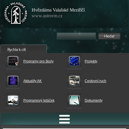
Hvězdárna Valašské Meziříčí
www.astrovm.cz
Programy pro školy
Projekty
Aktuality AK
Cestovní ruch
Programový letáček
Dokumenty