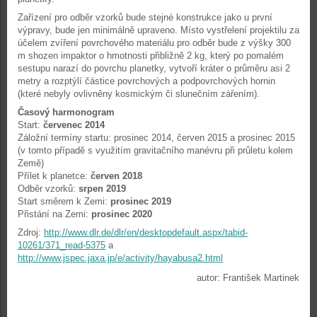
Zařízení pro odběr vzorků bude stejné konstrukce jako u první
výpravy, bude jen minimálně upraveno. Místo vystřelení projektilu za
účelem zvíření povrchového materiálu pro odběr bude z výšky 300
m shozen impaktor o hmotnosti přibližně 2 kg, který po pomalém
sestupu narazí do povrchu planetky, vytvoří kráter o průměru asi 2
metry a rozptýlí částice povrchových a podpovrchových hornin
(které nebyly ovlivněny kosmickým či slunečním zářením).
Časový harmonogram
Start:
červenec 2014
Záložní termíny startu: prosinec 2014, červen 2015 a prosinec 2015
(v tomto případě s využitím gravitačního manévru při průletu kolem
Země)
Přílet k planetce:
červen 2018
Odběr vzorků:
srpen 2019
Start směrem k Zemi:
prosinec 2019
Přistání na Zemi:
prosinec 2020
Zdroj:
http://www.dlr.de/dlr/en/desktopdefault.aspx/tabid-
10261/371_read-5375
a
http://www.jspec.jaxa.jp/e/activity/hayabusa2.html
autor: František Martinek