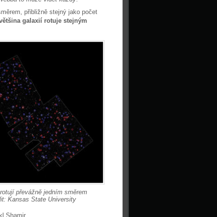
měrem, přibližně stejný jako počet
většina galaxií rotuje stejným
 rotují převážně jedním směrem
it: Kansas State University
ekl Shamir.