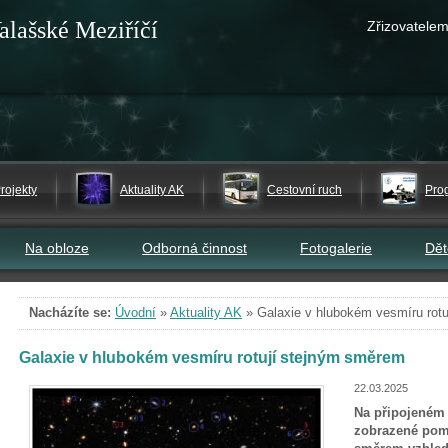
alašské Meziříčí
Zřizovatelem
rojekty
Aktuality AK
Cestovní ruch
Pro
Na obloze
Odborná činnost
Fotogalerie
Dě
Nacházíte se:
Úvodní
»
Aktuality AK
»
Galaxie v hlubokém vesmíru rot
Galaxie v hlubokém vesmíru rotují stejným směrem
22.03.2025
Na připojeném 
zobrazené pomo