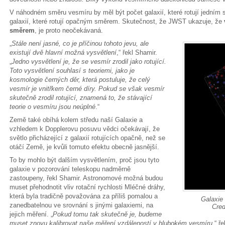
V náhodném směru vesmíru by měl být počet galaxií, které rotují jedním s
galaxií, které rotují opačným směrem. Skutečnost, že JWST ukazuje, že
směrem
, je proto neočekávaná.
„
Stále není jasné, co je příčinou tohoto jevu, ale
existují dvě hlavní možná vysvětlení
,“ řekl Shamir.
„
Jedno vysvětlení je, že se vesmír zrodil jako rotující.
Toto vysvětlení souhlasí s teoriemi, jako je
kosmologie černých děr, která postuluje, že celý
vesmír je vnitřkem černé díry. Pokud se však vesmír
skutečně zrodil rotující, znamená to, že stávající
teorie o vesmíru jsou neúplné
.“
Země také obíhá kolem středu naší Galaxie a
vzhledem k Dopplerovu posuvu vědci očekávají, že
světlo přicházející z galaxií rotujících opačně, než se
otáčí Země, je kvůli tomuto efektu obecně jasnější.
To by mohlo být dalším vysvětlením, proč jsou tyto
galaxie v pozorování teleskopu nadměrně
zastoupeny, řekl Shamir. Astronomové možná budou
muset přehodnotit vliv rotační rychlosti Mléčné dráhy,
která byla tradičně považována za příliš pomalou a
Galaxie
zanedbatelnou ve srovnání s jinými galaxiemi, na
Cred
jejich měření. „
Pokud tomu tak skutečně je, budeme
muset znovu kalibrovat naše měření vzdáleností v hlubokém vesmíru
,“ ř