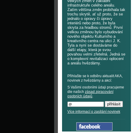
velkých změn v základní
infrastruktuře celého areálu.
Zatím většina změn probíhala tak
trochu skrytě, ať už proto, že se
jednalo o opravy či úpravy
interiérů nebo proto, že byla
skryta za hradbou stromů. První
velkou změnou bylo vybudování
nového objektu Kulturního a
kreativního centra na ulici J. K.
Tyla a nyní se dostáváme do
další etapy, která je svou
povahou velmi zřetelná. Jedná se
o komplexní revitalizaci oplocení
a areálu hvězdárny.
Přihlašte se k odběru aktualit AKA,
novinek z hvězdárny a akcí:
S Vašimi osobními údaji pracujeme
dle našich
zásad zpracování
osobních údajů
.
Více informací o zasílání novinek