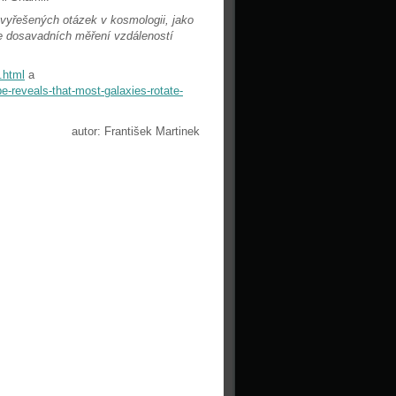
evyřešených otázek v kosmologii, jako
dle dosavadních měření vzdáleností
.html
a
reveals-that-most-galaxies-rotate-
autor: František Martinek