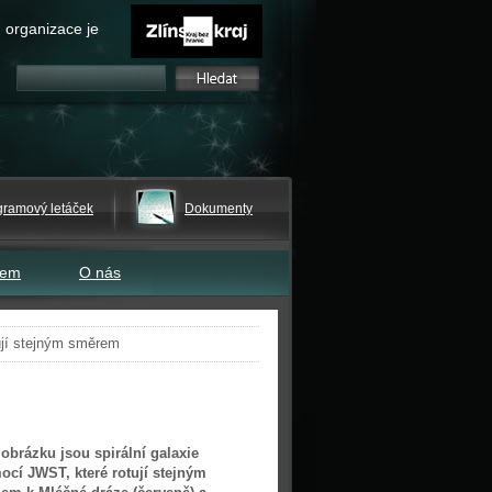
 organizace je
gramový letáček
Dokumenty
tem
O nás
ují stejným směrem
obrázku jsou spirální galaxie
cí JWST, které rotují stejným