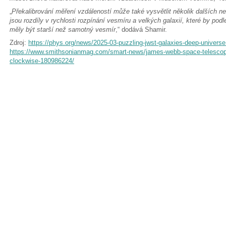
„
Překalibrování měření vzdáleností může také vysvětlit několik dalších n
jsou rozdíly v rychlosti rozpínání vesmíru a velkých galaxií, které by po
měly být starší než samotný vesmír
,“ dodává Shamir.
Zdroj:
https://phys.org/news/2025-03-puzzling-jwst-galaxies-deep-universe
https://www.smithsonianmag.com/smart-news/james-webb-space-telescope-
clockwise-180986224/