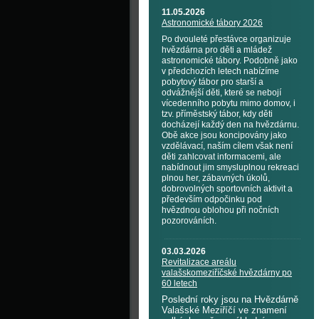
11.05.2026
Astronomické tábory 2026
Po dvouleté přestávce organizuje
hvězdárna pro děti a mládež
astronomické tábory. Podobně jako
v předchozích letech nabízíme
pobytový tábor pro starší a
odvážnější děti, které se nebojí
vícedenního pobytu mimo domov, i
tzv. příměstský tábor, kdy děti
docházejí každý den na hvězdárnu.
Obě akce jsou koncipovány jako
vzdělávací, naším cílem však není
děti zahlcovat informacemi, ale
nabídnout jim smysluplnou rekreaci
plnou her, zábavných úkolů,
dobrovolných sportovních aktivit a
především odpočinku pod
hvězdnou oblohou při nočních
pozorováních.
03.03.2026
Revitalizace areálu
valašskomeziříčské hvězdárny po
60 letech
Poslední roky jsou na Hvězdárně
Valašské Meziříčí ve znamení