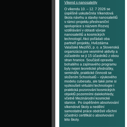
Víkend s nanosatelity
O víkendu 10. – 12. 7 2026 se
úspěšně uskutečnila Víkendová
škola návrhu a stavby nanosatelitů
v rámci projektu přeshraniční
spolupráce s názvem Rozvoj
vzdělávání v oblasti vývoje
nanosatelitů a kosmických
technologií. Akci pořádali oba
partneři projektu, Hvězdárna
Valašské Meziříčí, p. o. a Slovenská
organizácia pre vesmírné aktivity a
zúčastnilo se ji 15 účastníků z obou
stran hranice. Součástí opravdu
bohatého a zajímavého programu
byly nejen teoretické přednášky,
semináře, praktické činnosti se
složením Schoolsatů – výukového
modelu cubesatu, ale také jsme si
vyzkoušeli virtuální technologie i
praktická pozorování kosmických
objektů pozemními dalekohledy,
včetně Mezinárodní kosmické
stanice. Po úspěšném absolvování
víkendové školy a nedělní
samostatné práce obdrželi všichni
účastníci certifikát o absolvování
této školy.