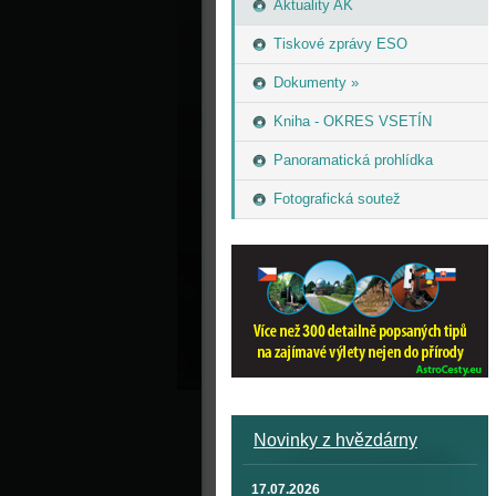
Aktuality AK
Tiskové zprávy ESO
Dokumenty »
Kniha - OKRES VSETÍN
Panoramatická prohlídka
Fotografická soutež
Novinky z hvězdárny
17.07.2026