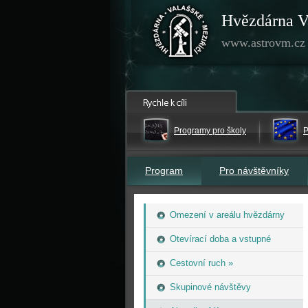
Hvězdárna V
www.astrovm.cz
Programy pro školy
P
Program
Pro návštěvníky
Omezení v areálu hvězdárny
Otevírací doba a vstupné
Cestovní ruch »
Skupinové návštěvy