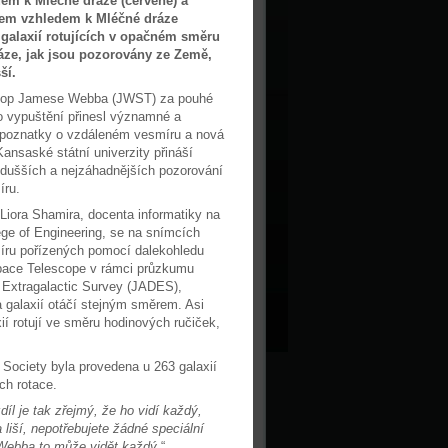
m k Mléčné dráze (červeně) a
m vzhledem k Mléčné dráze
 galaxií rotujících v opačném směru
áze, jak jsou pozorovány ze Země,
ší.
kop Jamese Webba (JWST) za pouhé
ho vypuštění přinesl významné a
 poznatky o vzdáleném vesmíru a nová
ansaské státní univerzity přináší
odušších a nejzáhadnějších pozorování
íru.
iora Shamira, docenta informatiky na
lege of Engineering, se na snímcích
íru pořízených pomocí dalekohledu
ce Telescope v rámci průzkumu
Extragalactic Survey (JADES),
a galaxií otáčí stejným směrem. Asi
xií rotují ve směru hodinových ručiček,
 Society byla provedena u 263 galaxií
ch rotace.
díl je tak zřejmý, že ho vidí každý,
 liší, nepotřebujete žádné speciální
Webba to může vidět každý
.“