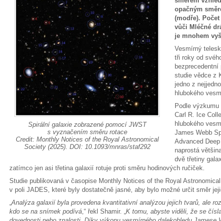
směrem vzhlede
opačným směre
(modře). Počet
vůči Mléčné dr
je mnohem vyš
Vesmírný teles
tři roky od své
bezprecedentní
studie vědce z K
jedno z nejjedn
hlubokého vesm
Podle výzkumu L
Carl R. Ice Col
hlubokého vesm
Spirální galaxie zobrazené pomocí JWST
s vyznačením směru rotace
James Webb Spa
Credit: Monthly Notices of the Royal Astronomical
Advanced Deep 
Society (2025). DOI: 10.1093/mnras/staf292
naprostá většin
dvě třetiny gala
zatímco jen asi třetina galaxií rotuje proti směru hodinových ručiček.
Studie publikovaná v časopise Monthly Notices of the Royal Astronomical
v poli JADES, které byly dostatečně jasné, aby bylo možné určit směr jeji
„
Analýza galaxií byla provedena kvantitativní analýzou jejich tvarů, ale roz
kdo se na snímek podívá
,“ řekl Shamir. „
K tomu, abyste viděli, že se čísla
dovednosti nebo znalosti. Díky výkonu vesmírného dalekohledu Jamese 