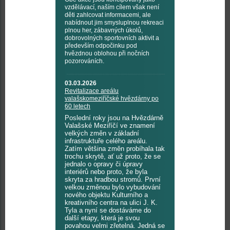
vzdělávací, naším cílem však není
děti zahlcovat informacemi, ale
nabídnout jim smysluplnou rekreaci
plnou her, zábavných úkolů,
dobrovolných sportovních aktivit a
především odpočinku pod
hvězdnou oblohou při nočních
pozorováních.
03.03.2026
Revitalizace areálu
valašskomeziříčské hvězdárny po
60 letech
Poslední roky jsou na Hvězdárně
Valašské Meziříčí ve znamení
velkých změn v základní
infrastruktuře celého areálu.
Zatím většina změn probíhala tak
trochu skrytě, ať už proto, že se
jednalo o opravy či úpravy
interiérů nebo proto, že byla
skryta za hradbou stromů. První
velkou změnou bylo vybudování
nového objektu Kulturního a
kreativního centra na ulici J. K.
Tyla a nyní se dostáváme do
další etapy, která je svou
povahou velmi zřetelná. Jedná se