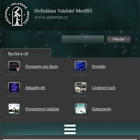
Hvězdárna Valašské Meziříčí
www.astrovm.cz
Programy pro školy
Projekty
Aktuality AK
Cestovní ruch
Programový letáček
Dokumenty