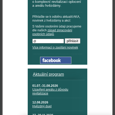
o komplexní revitalizaci oplocení
a areálu hvězdárny.
Přihlašte se k odběru aktualit AKA,
novinek z hvězdárny a akcí:
S Vašimi osobními údaji pracujeme
dle našich
zásad zpracování
osobních údajů
.
Více informací o zasílání novinek
Aktuální program
01.07.-31.08.2026
Uzavření areálu z důvodu
revitalizace
12.08.2026
Hvězdný duel