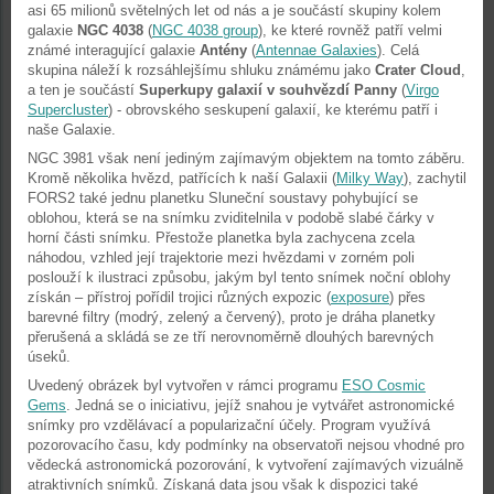
asi 65 milionů světelných let od nás a je součástí skupiny kolem
galaxie
NGC 4038
(
NGC 4038 group
), ke které rovněž patří velmi
známé interagující galaxie
Antény
(
Antennae Galaxies
). Celá
skupina náleží k rozsáhlejšímu shluku známému jako
Crater Cloud
,
a ten je součástí
Superkupy galaxií v souhvězdí Panny
(
Virgo
Supercluster
) - obrovského seskupení galaxií, ke kterému patří i
naše Galaxie.
NGC 3981 však není jediným zajímavým objektem na tomto záběru.
Kromě několika hvězd, patřících k naší Galaxii (
Milky Way
), zachytil
FORS2 také jednu planetku Sluneční soustavy pohybující se
oblohou, která se na snímku zviditelnila v podobě slabé čárky v
horní části snímku. Přestože planetka byla zachycena zcela
náhodou, vzhled její trajektorie mezi hvězdami v zorném poli
poslouží k ilustraci způsobu, jakým byl tento snímek noční oblohy
získán – přístroj pořídil trojici různých expozic (
exposure
) přes
barevné filtry (modrý, zelený a červený), proto je dráha planetky
přerušená a skládá se ze tří nerovnoměrně dlouhých barevných
úseků.
Uvedený obrázek byl vytvořen v rámci programu
ESO Cosmic
Gems
. Jedná se o iniciativu, jejíž snahou je vytvářet astronomické
snímky pro vzdělávací a popularizační účely. Program využívá
pozorovacího času, kdy podmínky na observatoři nejsou vhodné pro
vědecká astronomická pozorování, k vytvoření zajímavých vizuálně
atraktivních snímků. Získaná data jsou však k dispozici také