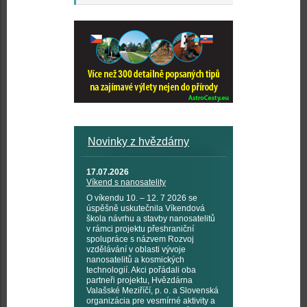
Novinky z hvězdárny
17.07.2026
Víkend s nanosatelity
O víkendu 10. – 12. 7 2026 se
úspěšně uskutečnila Víkendová
škola návrhu a stavby nanosatelitů
v rámci projektu přeshraniční
spolupráce s názvem Rozvoj
vzdělávání v oblasti vývoje
nanosatelitů a kosmických
technologií. Akci pořádali oba
partneři projektu, Hvězdárna
Valašské Meziříčí, p. o. a Slovenská
organizácia pre vesmírné aktivity a