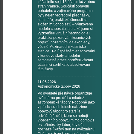
zúčastnilo se ji 15 účastníků z obou
stran hranice. Součástí opravdu
bohatého a zajímavého programu
byly nejen teoretické přednášky,
semináře, praktické činnosti se
složením Schoolsatů – výukového
modelu cubesatu, ale také jsme si
vyzkoušeli virtuální technologie i
praktická pozorování kosmických
objektů pozemními dalekohledy,
včetně Mezinárodní kosmické
stanice. Po úspěšném absolvování
víkendové školy a nedělní
samostatné práce obdrželi všichni
účastníci certifikát o absolvování
této školy.
11.05.2026
Astronomické tábory 2026
Po dvouleté přestávce organizuje
hvězdárna pro děti a mládež
astronomické tábory. Podobně jako
v předchozích letech nabízíme
pobytový tábor pro starší a
odvážnější děti, které se nebojí
vícedenního pobytu mimo domov, i
tzv. příměstský tábor, kdy děti
docházejí každý den na hvězdárnu.
Obě akce jsou koncipovány jako