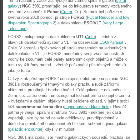
Tento nádherný záběr zachycuje úchvatnou spirální galaxii (
spiral
galaxy
)
NGC 3981
promítající se do inkoustové temnoty vzdáleného
vesmíru v souhvězdí
Pohár
(
Crater
, Crt). Snímek byl pořízen v
květnu roku 2018 pomocí přístroje
FORS2
(
FOcal Reducer and low
dispersion Spectrograph 2
) a dalekohledu
ESO/VLT
(
Very Large
Telescope
).
FORS2 spolupracuje s dalekohledem
UT1
(
Antu
) – jedním z
hlavních dalekohledů systému VLT na observatoři
ESO/Paranal
v
Chile. V arzenálu špičkových přístrojů osazených na jednotlivých
dalekohledech VLT je FORS2 mimořádný svojí všestranností. Je
vodný ke zkoumání celé palety astronomických objektů a může k
tomu využít řady metod – včetně pořizování překrásných snímků
jako je tento.
Citlivý zrak přístroje FORS2 odhaluje spirální ramena galaxie NGC
3981 s roztroušenými tmavými oblaky prachu a rudě zářícími
oblastmi s probíhající tvorbou hvězd. Celá galaxie je nakloněna k
Zemi, což astronomům umožňuje nahlédnout přímo do jejího centra
– hvězdami a dalšími objekty hustě osídlené oblasti, v jejímž srdci
leží
superhmotná černá díra
(
supermassive black hole
). Rovněž
patrná je vnější spirální struktura NGC 3981 - některé její části
vypadají, jako by se od galaxie oddělovaly, pravděpodobně v
důsledku gravitačního působení při blízkém setkání s jinou galaxií
(
galactic encounter
) kdysi v minulosti.
NGC 3981 má zcela jistě mnoho galaktických sousedů. Nachází se