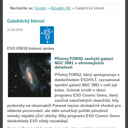
Nacházíte se:
Úvodní
»
Aktuality AK
»
Galaktický klenot
Galaktický klenot
12.09.2018
ESO 030/18 tisková zpráva
Přístroj FORS2 zachytil galaxii
NGC 3981 v ohromujících
detailech
Přístroj FORS2, který spolupracuje s
dalekohledem ESO/VLT, zaznamenal
spirální galaxii NGC 3981 v celé její
kráse. Snímek vznikl v rámci
programu ESO Cosmic Gems, který
využívá nepočetných okamžiků, kdy
podmínky na observatoři Paranal nejsou dostatečně vhodné pro
vědecká pozorování, ale stále umožňují pořídit působivé
snímky objektů jižní oblohy. Díky programu ESO Cosmic Gems
dalekohledy ESO nikdy nezahálejí.