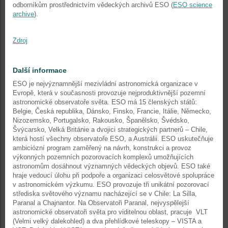
odborníkům prostřednictvím vědeckých archivů ESO (
ESO science
archive
).
Zdroj
Další informace
ESO je nejvýznamnější mezivládní astronomická organizace v
Evropě, která v současnosti provozuje nejproduktivnější pozemní
astronomické observatoře světa. ESO má 15 členských států:
Belgie, Česká republika, Dánsko, Finsko, Francie, Itálie, Německo,
Nizozemsko, Portugalsko, Rakousko, Španělsko, Švédsko,
Švýcarsko, Velká Británie a dvojici strategických partnerů – Chile,
která hostí všechny observatoře ESO, a Austrálii. ESO uskutečňuje
ambiciózní program zaměřený na návrh, konstrukci a provoz
výkonných pozemních pozorovacích komplexů umožňujících
astronomům dosáhnout významných vědeckých objevů. ESO také
hraje vedoucí úlohu při podpoře a organizaci celosvětové spolupráce
v astronomickém výzkumu. ESO provozuje tři unikátní pozorovací
střediska světového významu nacházející se v Chile: La Silla,
Paranal a Chajnantor. Na Observatoři Paranal, nejvyspělejší
astronomické observatoři světa pro viditelnou oblast, pracuje VLT
(Velmi velký dalekohled) a dva přehlídkové teleskopy – VISTA a