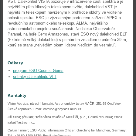
VST. Dalekohled VISTA pozoruje v infračervené části spektra a je
největším přehlídkovým teleskopem světa, dalekohled VST je
největším teleskopem navrženým k prohlídce oblohy ve viditelné
oblasti spektra. ESO je významným partnerem zařízení APEX a
revolučního astronomického teleskopu ALMA, největšího
astronomického projektu současnosti. Nedaleko Observatoře
Paranal, na hoře Cerro Armazones, staví ESO nový dalekohled ELT
(Extrémně velký dalekohled) s primárním zrcadlem o průměru 39 m,
který se stane „největším okem lidstva hledícím do vesmíru“.
Odkazy
program ESO Cosmic Gems
snímky dalekohledu VLT
Kontakty
Viktor Votruba; národní kontakt; Astronomický ústav AV ČR, 251 65 Ondřejov,
Česká republika; Email: votruba@physics.muni.cz
Jiří Srba; překlad; Hvězdárna Valašské Meziříčí, p. o., Česká republika; Email:
jsrba@astrovm.cz
Calum Turner; ESO Public Information Officer; Garching bei München, Germany;
Tel.: +49 89 3200 6670;
Email: pio@eso.org