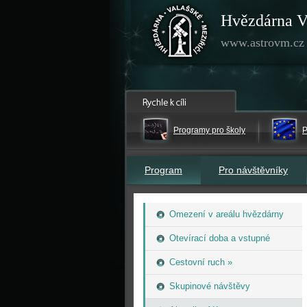
Hvězdárna V
www.astrovm.cz
Programy pro školy
P
Program
Pro návštěvníky
Omezení v areálu hvězdárny
Otevírací doba a vstupné
Cestovní ruch »
Skupinové návštěvy