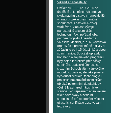
Víkend s nanosatelity
O víkendu 10. – 12. 7 2026 se
úspěšně uskutečnila Víkendová
škola návrhu a stavby nanosatelitů
v rámci projektu přeshraniční
spolupráce s názvem Rozvoj
vzdělávání v oblasti vývoje
nanosatelitů a kosmických
technologií. Akci pořádali oba
partneři projektu, Hvězdárna
Valašské Meziříčí, p. o. a Slovenská
organizácia pre vesmírné aktivity a
zúčastnilo se ji 15 účastníků z obou
stran hranice. Součástí opravdu
bohatého a zajímavého programu
byly nejen teoretické přednášky,
semináře, praktické činnosti se
složením Schoolsatů – výukového
modelu cubesatu, ale také jsme si
vyzkoušeli virtuální technologie i
praktická pozorování kosmických
objektů pozemními dalekohledy,
včetně Mezinárodní kosmické
stanice. Po úspěšném absolvování
víkendové školy a nedělní
samostatné práce obdrželi všichni
účastníci certifikát o absolvování
této školy.