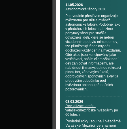
11.05.2026
Astronomické tábory 2026
Po dvouleté přestávce organizuje
hvězdárna pro děti a mládež
astronomické tábory. Podobně jako
v předchozích letech nabízíme
pobytový tábor pro starší a
odvážnější děti, které se nebojí
vícedenního pobytu mimo domov, i
tzv. příměstský tábor, kdy děti
docházejí každý den na hvězdárnu.
Obě akce jsou koncipovány jako
vzdělávací, naším cílem však není
děti zahlcovat informacemi, ale
nabídnout jim smysluplnou rekreaci
plnou her, zábavných úkolů,
dobrovolných sportovních aktivit a
především odpočinku pod
hvězdnou oblohou při nočních
pozorováních.
03.03.2026
Revitalizace areálu
valašskomeziříčské hvězdárny po
60 letech
Poslední roky jsou na Hvězdárně
Valašské Meziříčí ve znamení