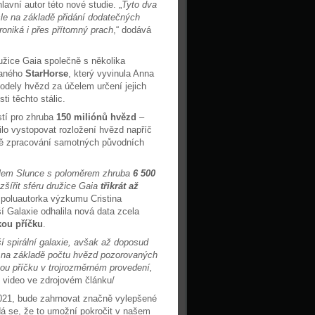
hlavní autor této nové studie. „
Tyto dva
le na základě přidání dodatečných
roniká i přes přítomný prach
,“ dodává
užice Gaia společně s několika
vaného
StarHorse
, který vyvinula Anna
odely hvězd za účelem určení jejich
ti těchto stálic.
tí pro zhruba
150 miliónů hvězd
–
lo vystopovat rozložení hvězd napříč
dě zpracování samotných původních
olem Slunce s poloměrem zhruba
6 500
zšířit sféru družice Gaia
třikrát až
 spoluautorka výzkumu Cristina
í Galaxie odhalila nová data zcela
kou příčku
.
í spirální galaxie, avšak až doposud
 na základě počtu hvězd pozorovaných
kou příčku v trojrozměrném provedení,
ké video ve zdrojovém článku/
 2021, bude zahrnovat značně vylepšené
á se, že to umožní pokročit v našem