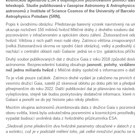
kosmickou agenturou ESA s doplňujícími pozorováními pomocí dal
teleskopů. Studie publikovaná v časopise Astronomy & Astrophysic
astronomů z Institute of Science Cosmos of the University of Barcelon
Astrophysics Potsdam (SRN).
Popis k úvodnímu obrázku: Představuje barevný vzorek navrstvený na um
ukazuje rozložení 150 miliónů hvězd Mléčné dráhy z druhého souboru dat 
pozorováním v infračerveném a optickém oboru záření. Žlutooranžové odst
hvězd. Většina z nich patří mezi rudé obry. Zatímco většina zmapovanýc
(velká žlutooranžová skvrna ve spodní části obrázku), velký a podlouhl
nachází v centrální oblasti naší Galaxie: jedná se o tzv. galaktickou příčk
Druhý soubor publikovaných dat z družice Gaia z roku 2018 způsobil dos
astronomie. Bezprecedentní katalog obsahuje
jasnosti
,
polohy
,
vzdáleno
než jednu miliardu hvězd
z Mléčné dráhy společně s informacemi o dal
To je však pouze začátek. Zatímco druhé vydání je založeno na prvních
vesmíru družicí Gaia, satelit již skenoval oblohu po dobu pěti let a předp
přinejmenším do roku 2022. Další publikování dat je plánováno na následu
vylepšována, stejně tak budou poskytovány dodatečné informace, kter
Galaxii a ponořit se do její historie jako nikdy předtím.
Mezitím skupina astronomů zkombinovala data z družice Gaia s pozorová
oboru světla, která byla uskutečněna pozemními a kosmickými prostředky
vypadat budoucí uvolněná data z hvězdného průzkumníka ESA.
„
Sledovali jsme především dva hvězdné parametry obsažené v datech z d
a extinkci, což je v podstatě měření toho, jak velké množství prachu se 