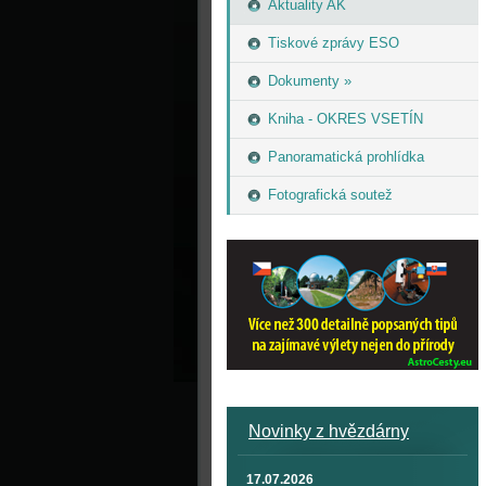
Aktuality AK
Tiskové zprávy ESO
Dokumenty »
Kniha - OKRES VSETÍN
Panoramatická prohlídka
Fotografická soutež
Novinky z hvězdárny
17.07.2026