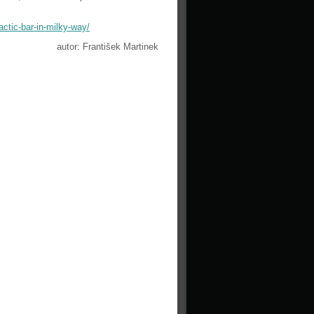
actic-bar-in-milky-way/
autor: František Martinek