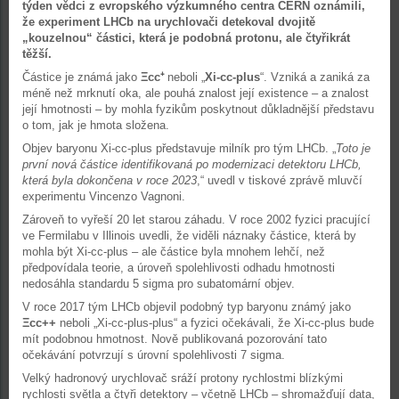
týden vědci z evropského výzkumného centra CERN oznámili,
že experiment LHCb na urychlovači detekoval dvojitě
„kouzelnou“ částici, která je podobná protonu, ale čtyřikrát
těžší.
Částice je známá jako
Ξcc⁺
neboli „
Xi-cc-plus
“. Vzniká a zaniká za
méně než mrknutí oka, ale pouhá znalost její existence – a znalost
její hmotnosti – by mohla fyzikům poskytnout důkladnější představu
o tom, jak je hmota složena.
Objev baryonu Xi-cc-plus představuje milník pro tým LHCb. „
Toto je
první nová částice identifikovaná po modernizaci detektoru LHCb,
která byla dokončena v roce 2023
,“ uvedl v tiskové zprávě mluvčí
experimentu Vincenzo Vagnoni.
Zároveň to vyřeší 20 let starou záhadu. V roce 2002 fyzici pracující
ve Fermilabu v Illinois uvedli, že viděli náznaky částice, která by
mohla být Xi-cc-plus – ale částice byla mnohem lehčí, než
předpovídala teorie, a úroveň spolehlivosti odhadu hmotnosti
nedosáhla standardu 5 sigma pro subatomární objev.
V roce 2017 tým LHCb objevil podobný typ baryonu známý jako
Ξcc++
neboli „Xi-cc-plus-plus“ a fyzici očekávali, že Xi-cc-plus bude
mít podobnou hmotnost. Nově publikovaná pozorování tato
očekávání potvrzují s úrovní spolehlivosti 7 sigma.
Velký hadronový urychlovač sráží protony rychlostmi blízkými
rychlosti světla a čtyři detektory – včetně LHCb – shromažďují data,