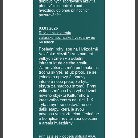
dobrovolných sportovních aktivit a
především odpočinku pod
hvězdnou oblohou při nočních
pozorováních.
03.03.2026
Revitalizace areálu
valašskomeziříčské hvězdárny po
60 letech
Poslední roky jsou na Hvězdárně
Valašské Meziříčí ve znamení
velkých změn v základní
infrastruktuře celého areálu.
Zatím většina změn probíhala tak
trochu skrytě, ať už proto, že se
jednalo o opravy či úpravy
interiérů nebo proto, že byla
skryta za hradbou stromů. První
velkou změnou bylo vybudování
nového objektu Kulturního a
kreativního centra na ulici J. K.
Tyla a nyní se dostáváme do
další etapy, která je svou
povahou velmi zřetelná. Jedná se
o komplexní revitalizaci oplocení
a areálu hvězdárny.
Přihlašte se k odběru aktualit AKA,