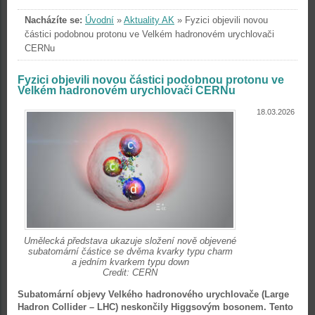
Nacházíte se:
Úvodní
»
Aktuality AK
»
Fyzici objevili novou
částici podobnou protonu ve Velkém hadronovém urychlovači
CERNu
Fyzici objevili novou částici podobnou protonu ve
Velkém hadronovém urychlovači CERNu
18.03.2026
Umělecká představa ukazuje složení nově objevené
subatomární částice se dvěma kvarky typu charm
a jedním kvarkem typu down
Credit: CERN
Subatomární objevy Velkého hadronového urychlovače (Large
Hadron Collider – LHC) neskončily Higgsovým bosonem. Tento