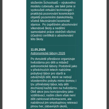
složením Schoolsatů – výukového
modelu cubesatu, ale také jsme si
vyzkoušeli virtuální technologie i
praktická pozorování kosmických
objektů pozemními dalekohledy,
včetně Mezinárodní kosmické
stanice. Po úspěšném absolvování
víkendové školy a nedělní
samostatné práce obdrželi všichni
účastníci certifikát o absolvování
této školy.
11.05.2026
Astronomické tábory 2026
Po dvouleté přestávce organizuje
hvězdárna pro děti a mládež
astronomické tábory. Podobně jako
v předchozích letech nabízíme
pobytový tábor pro starší a
odvážnější děti, které se nebojí
vícedenního pobytu mimo domov, i
tzv. příměstský tábor, kdy děti
docházejí každý den na hvězdárnu.
Obě akce jsou koncipovány jako
vzdělávací, naším cílem však není
děti zahlcovat informacemi, ale
nabídnout jim smysluplnou rekreaci
plnou her, zábavných úkolů,