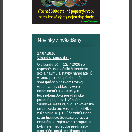
Novinky z hvězdárny
17.07.2026
Víkend s nanosatelity
O víkendu 10. – 12. 7 2026 se
úspěšně uskutečnila Víkendová
škola návrhu a stavby nanosatelitů
v rámci projektu přeshraniční
spolupráce s názvem Rozvoj
vzdělávání v oblasti vývoje
nanosatelitů a kosmických
technologií. Akci pořádali oba
partneři projektu, Hvězdárna
Valašské Meziříčí, p. o. a Slovenská
organizácia pre vesmírné aktivity a
zúčastnilo se ji 15 účastníků z obou
stran hranice. Součástí opravdu
bohatého a zajímavého programu
byly nejen teoretické přednášky,
semináře, praktické činnosti se