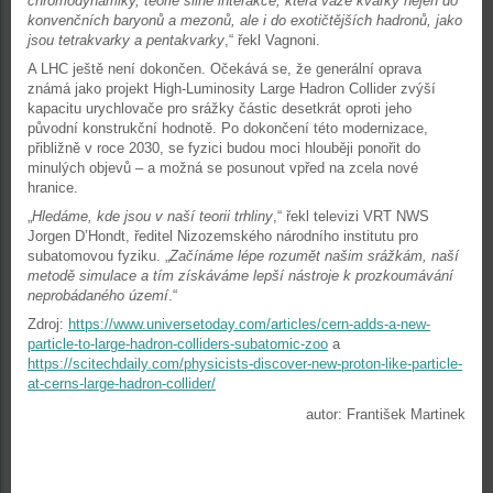
chromodynamiky, teorie silné interakce, která váže kvarky nejen do
konvenčních baryonů a mezonů, ale i do exotičtějších hadronů, jako
jsou tetrakvarky a pentakvarky
,“ řekl Vagnoni.
A LHC ještě není dokončen. Očekává se, že generální oprava
známá jako projekt High-Luminosity Large Hadron Collider zvýší
kapacitu urychlovače pro srážky částic desetkrát oproti jeho
původní konstrukční hodnotě. Po dokončení této modernizace,
přibližně v roce 2030, se fyzici budou moci hlouběji ponořit do
minulých objevů – a možná se posunout vpřed na zcela nové
hranice.
„
Hledáme, kde jsou v naší teorii trhliny
,“ řekl televizi VRT NWS
Jorgen D’Hondt, ředitel Nizozemského národního institutu pro
subatomovou fyziku. „
Začínáme lépe rozumět našim srážkám, naší
metodě simulace a tím získáváme lepší nástroje k prozkoumávání
neprobádaného území
.“
Zdroj:
https://www.universetoday.com/articles/cern-adds-a-new-
particle-to-large-hadron-colliders-subatomic-zoo
a
https://scitechdaily.com/physicists-discover-new-proton-like-particle-
at-cerns-large-hadron-collider/
autor: František Martinek