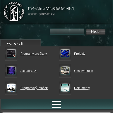
Hvězdárna Valašské Meziříčí
www.astrovm.cz
Programy pro školy
Projekty
Aktuality AK
Cestovní ruch
Programový letáček
Dokumenty