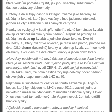
která vědcům pomáhají zjistit, jak jsou všechny subatomární
částice sestaveny dohromady.
Protony a další typy částic v kategorii známé jako hadrony se
skládají z kvarků, které jsou vázány silnou jadernou interakcí,
jednou ze čtyř základních sil známých ve fyzice.
Kvarky se vyskytují v šesti „příchutích“ a různé kombinace kvarků
dávají vzniknout různým typům hadronů. Například protony se
skládají ze dvou
up
kvarků a jednoho
down
kvarku. Dvojitě
kouzelný Xi, který byl dříve objeven, je těžší než proton, protože má
dva těžké
charm
(kouzelné) kvarky a jeden up kvark, zatímco nově
objevený Xi-cc-plus má dva charm kvarky a jeden down kvark.
„
Navzdory podobnosti má nová částice předpovězenou dobu života,
která je až šestkrát kratší než u jejího protějšku, a to kvůli složitým
kvantovým efektům
,“ uvedl CERN. „
To ztěžuje její pozorování
.“
CERN také uvedl, že nová částice zvyšuje celkový počet hadronů
objevených v experimentech LHC na 80.
Nejznámější subatomární částicí na tomto seznamu je Higgsův
boson, který byl objeven na LHC v roce 2012 a zaplnil jednu z
největších mezer ve Standardním modelu částicové fyziky. Objev
Xi-cc-plus není tak průlomový, ale Vagnoni uvedl, že i tak rozšíří
hranice fyziky.
„
Výsledek pomůže teoretikům testovat modely kvantové