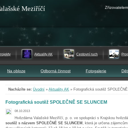
alašské Meziříčí
Zřizovatelem
rojekty
Aktuality AK
Cestovní ruch
Pro
Na obloze
Odborná činnost
Fotogalerie
Dě
Nacházíte se:
Úvodní
»
Aktuality AK
»
Fotografická soutěž SPOLEČ
Fotografická soutěž SPOLEČNĚ SE SLUNCEM
08.10.2013
Hvězdárna Valašské Meziříčí, p. o. ve spolupráci s Krajskou hvězdá
soutěž s názvem SPOLEČNĚ SE SLUNCEM
, která je určena zájemců