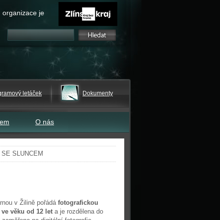
 organizace je
gramový letáček
Dokumenty
tem
O nás
NĚ SE SLUNCEM
rnou v Žilině pořádá
fotografickou
m
ve věku od 12 let
a je rozdělena do