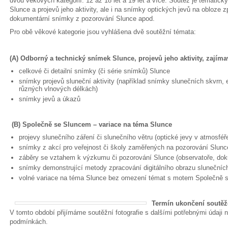
dvou věkových kategorií: 12 až 18 let a 19 let a více. Soutěž je tematicky
Slunce a projevů jeho aktivity, ale i na snímky optických jevů na obloze
dokumentární snímky z pozorování Slunce apod.
Pro obě věkové kategorie jsou vyhlášena dvě soutěžní témata:
(A) Odborný a technický snímek Slunce, projevů jeho aktivity, zajím
celkové či detailní snímky (či série snímků) Slunce
snímky projevů sluneční aktivity (například snímky slunečních skvrn, er
různých vlnových délkách)
snímky jevů a úkazů
(B) Společně se Sluncem – variace na téma Slunce
projevy slunečního záření či slunečního větru (optické jevy v atmosféře
snímky z akcí pro veřejnost či školy zaměřených na pozorování Slunc
záběry se vztahem k výzkumu či pozorování Slunce (observatoře, do
snímky demonstrující metody zpracování digitálního obrazu slunečníc
volné variace na téma Slunce bez omezení témat s motem Společně 
Termín ukončení soutěže
V tomto období přijímáme soutěžní fotografie s dalšími potřebnými údaji
podmínkách.