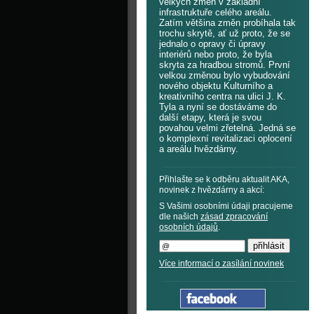
velkých změn v základní
infrastruktuře celého areálu.
Zatím většina změn probíhala tak
trochu skrytě, ať už proto, že se
jednalo o opravy či úpravy
interiérů nebo proto, že byla
skryta za hradbou stromů. První
velkou změnou bylo vybudování
nového objektu Kulturního a
kreativního centra na ulici J. K.
Tyla a nyní se dostáváme do
další etapy, která je svou
povahou velmi zřetelná. Jedná se
o komplexní revitalizaci oplocení
a areálu hvězdárny.
Přihlašte se k odběru aktualit AKA,
novinek z hvězdárny a akcí:
S Vašimi osobními údaji pracujeme
dle našich
zásad zpracování
osobních údajů
.
Více informací o zasílání novinek