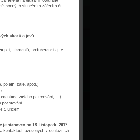
 zaměřena na digitální fotografie
 způsobených slunečním zářením či
avých úkazů a jevů
upcí, filamentů, protuberancí aj. v
, polární záře, apod.)
e
kumentace vašeho pozorování, …)
h pozorování
se Sluncem
 je stanoven na 18. listopadu 2013
.
 na kontaktech uvedených v soutěžních