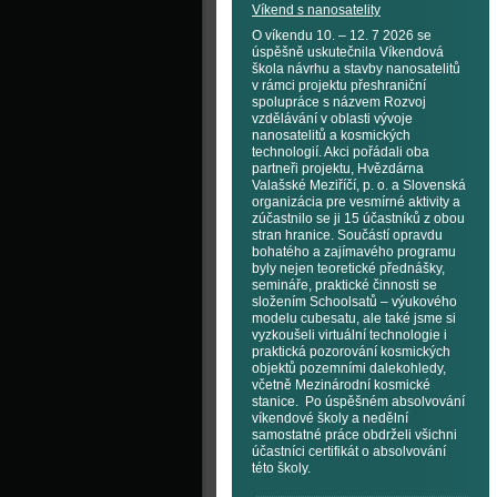
Víkend s nanosatelity
O víkendu 10. – 12. 7 2026 se
úspěšně uskutečnila Víkendová
škola návrhu a stavby nanosatelitů
v rámci projektu přeshraniční
spolupráce s názvem Rozvoj
vzdělávání v oblasti vývoje
nanosatelitů a kosmických
technologií. Akci pořádali oba
partneři projektu, Hvězdárna
Valašské Meziříčí, p. o. a Slovenská
organizácia pre vesmírné aktivity a
zúčastnilo se ji 15 účastníků z obou
stran hranice. Součástí opravdu
bohatého a zajímavého programu
byly nejen teoretické přednášky,
semináře, praktické činnosti se
složením Schoolsatů – výukového
modelu cubesatu, ale také jsme si
vyzkoušeli virtuální technologie i
praktická pozorování kosmických
objektů pozemními dalekohledy,
včetně Mezinárodní kosmické
stanice. Po úspěšném absolvování
víkendové školy a nedělní
samostatné práce obdrželi všichni
účastníci certifikát o absolvování
této školy.