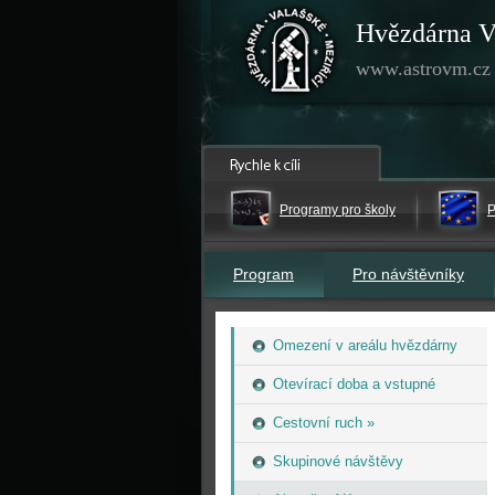
Hvězdárna V
www.astrovm.cz
Programy pro školy
P
Program
Pro návštěvníky
Omezení v areálu hvězdárny
Otevírací doba a vstupné
Cestovní ruch »
Skupinové návštěvy