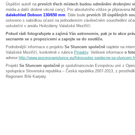
Úspěšní autoři na
prvních třech místech budou odměněni drobnými 
média a další drobné věcné ceny). Pro absolutního vítěze je připravena
h
dalekohled Dobson 130/650 mm
. Dále bude
prvních 10 úspěšných sout
osloveno s nabídkou účasti na jednodenním závěrečném soustředění účast
uskuteční v areálu Hvězdárny Valašské Meziříčí.
Pokud rádi fotografujete a zajímá Vás astronomie, pak je to akce prá
seznamte se s propozicemi a zapojte se do soutěže.
Podrobnější informace o projektu
Se Sluncem společně
najdete na inte
Valašské Meziříčí, konkrétně v rubrice
Projekty
. Veškeré informace
o fot
adrese
http://www.pozorovanislunce.eu/fotosoutez-spolecne-se-sluncem.h
Projekt
Se Sluncem společně
je spolufinancován Evropskou unií z Oper
spolupráce Slovenská republika – Česká republika 2007-2013, z prostřed
Regionem Bílé Karpaty.