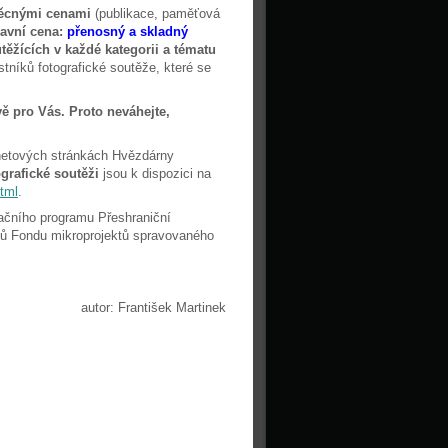
věcnými cenami
(publikace, paměťová
lavní cena:
přenosný a skladný
ěžících v každé kategorii a tématu
níků fotografické soutěže, které se
vě pro Vás. Proto neváhejte,
rnetových stránkách Hvězdárny
ografické soutěži
jsou k dispozici na
tml
.
ačního programu Přeshraniční
ků Fondu mikroprojektů spravovaného
autor: František Martinek