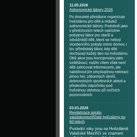
11.05.2026
Astronomické tábory 2026
Po dvouleté přestávce organizuje
hvězdárna pro děti a mládež
astronomické tábory. Podobně jako
v předchozích letech nabízíme
pobytový tábor pro starší a
odvážnější děti, které se nebojí
vícedenního pobytu mimo domov, i
tzv. příměstský tábor, kdy děti
docházejí každý den na hvězdárnu.
Obě akce jsou koncipovány jako
vzdělávací, naším cílem však není
děti zahlcovat informacemi, ale
nabídnout jim smysluplnou rekreaci
plnou her, zábavných úkolů,
dobrovolných sportovních aktivit a
především odpočinku pod
hvězdnou oblohou při nočních
pozorováních.
03.03.2026
Revitalizace areálu
valašskomeziříčské hvězdárny po
60 letech
Poslední roky jsou na Hvězdárně
Valašské Meziříčí ve znamení