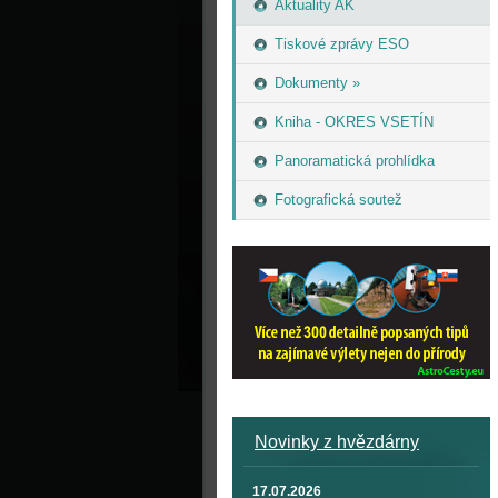
Aktuality AK
Tiskové zprávy ESO
Dokumenty »
Kniha - OKRES VSETÍN
Panoramatická prohlídka
Fotografická soutež
Novinky z hvězdárny
17.07.2026