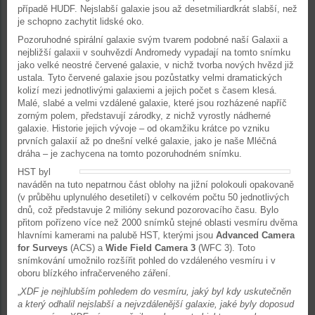
případě HUDF. Nejslabší galaxie jsou až desetmiliardkrát slabší, než
je schopno zachytit lidské oko.
Pozoruhodné spirální galaxie svým tvarem podobné naší Galaxii a
nejbližší galaxii v souhvězdí Andromedy vypadají na tomto snímku
jako velké neostré červené galaxie, v nichž tvorba nových hvězd již
ustala. Tyto červené galaxie jsou pozůstatky velmi dramatických
kolizí mezi jednotlivými galaxiemi a jejich počet s časem klesá.
Malé, slabé a velmi vzdálené galaxie, které jsou rozházené napříč
zorným polem, představují zárodky, z nichž vyrostly nádherné
galaxie. Historie jejich vývoje – od okamžiku krátce po vzniku
prvních galaxií až po dnešní velké galaxie, jako je naše Mléčná
dráha – je zachycena na tomto pozoruhodném snímku.
HST byl
naváděn na tuto nepatrnou část oblohy na jižní polokouli opakovaně
(v průběhu uplynulého desetiletí) v celkovém počtu 50 jednotlivých
dnů, což představuje 2 milióny sekund pozorovacího času. Bylo
přitom pořízeno více než 2000 snímků stejné oblasti vesmíru dvěma
hlavními kamerami na palubě HST, kterými jsou
Advanced Camera
for Surveys
(ACS) a
Wide Field Camera 3
(WFC 3). Toto
snímkování umožnilo rozšířit pohled do vzdáleného vesmíru i v
oboru blízkého infračerveného záření.
„
XDF je nejhlubším pohledem do vesmíru, jaký byl kdy uskutečněn
a který odhalil nejslabší a nejvzdálenější galaxie, jaké byly doposud