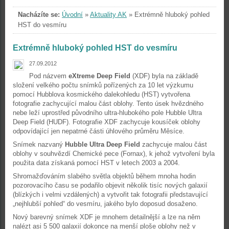
Nacházíte se:
Úvodní
»
Aktuality AK
»
Extrémně hluboký pohled
HST do vesmíru
Extrémně hluboký pohled HST do vesmíru
27.09.2012
Pod názvem
eXtreme Deep Field
(XDF) byla na základě
složení velkého počtu snímků pořízených za 10 let výzkumu
pomocí Hubblova kosmického dalekohledu (HST) vytvořena
fotografie zachycující malou část oblohy. Tento úsek hvězdného
nebe leží uprostřed původního ultra-hlubokého pole Hubble Ultra
Deep Field (HUDF). Fotografie XDF zachycuje kousíček oblohy
odpovídající jen nepatrné části úhlového průměru Měsíce.
Snímek nazvaný
Hubble Ultra Deep Field
zachycuje malou část
oblohy v souhvězdí Chemické pece (Fornax), k jehož vytvoření byla
použita data získaná pomocí HST v letech 2003 a 2004.
Shromažďováním slabého světla objektů během mnoha hodin
pozorovacího času se podařilo objevit několik tisíc nových galaxií
(blízkých i velmi vzdálených) a vytvořit tak fotografii představující
„nejhlubší pohled“ do vesmíru, jakého bylo doposud dosaženo.
Nový barevný snímek XDF je mnohem detailnější a lze na něm
nalézt asi 5 500 galaxií dokonce na menší ploše oblohy než v