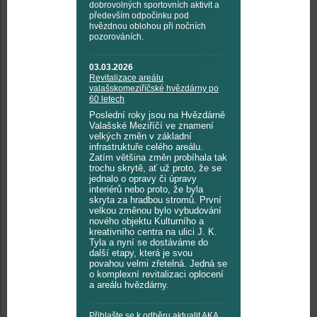
dobrovolných sportovních aktivit a
především odpočinku pod
hvězdnou oblohou při nočních
pozorováních.
03.03.2026
Revitalizace areálu
valašskomeziříčské hvězdárny po
60 letech
Poslední roky jsou na Hvězdárně
Valašské Meziříčí ve znamení
velkých změn v základní
infrastruktuře celého areálu.
Zatím většina změn probíhala tak
trochu skrytě, ať už proto, že se
jednalo o opravy či úpravy
interiérů nebo proto, že byla
skryta za hradbou stromů. První
velkou změnou bylo vybudování
nového objektu Kulturního a
kreativního centra na ulici J. K.
Tyla a nyní se dostáváme do
další etapy, která je svou
povahou velmi zřetelná. Jedná se
o komplexní revitalizaci oplocení
a areálu hvězdárny.
Přihlašte se k odběru aktualit AKA,