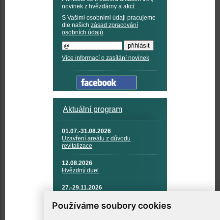
novinek z hvězdárny a akcí:
S Vašimi osobními údaji pracujeme
dle našich
zásad zpracování
osobních údajů
.
Více informací o zasílání novinek
Aktuální program
01.07.-31.08.2026
Uzavření areálu z důvodu
revitalizace
12.08.2026
Hvězdný duel
27.-29.11.2026
KOSMONAUTIKA, RAKETOVÁ
TECHNIKA A KOSMICKÉ
Používáme soubory cookies
TECHNOLOGIE