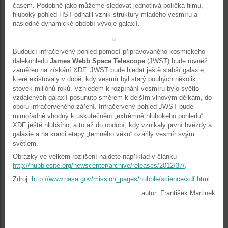
časem. Podobně jako můžeme sledovat jednotlivá políčka filmu,
hluboký pohled HST odhalil vznik struktury mladého vesmíru a
následné dynamické období vývoje galaxií.
Budoucí infračervený pohled pomocí připravovaného kosmického
dalekohledu
James Webb Space Telescope
(JWST) bude rovněž
zaměřen na získání XDF. JWST bude hledat ještě slabší galaxie,
které existovaly v době, kdy vesmír byl starý pouhých několik
stovek miliónů roků. Vzhledem k rozpínání vesmíru bylo světlo
vzdálených galaxií posunuto směrem k delším vlnovým délkám, do
oboru infračerveného záření. Infračervený pohled JWST bude
mimořádně vhodný k uskutečnění „extrémně hlubokého pohledu“
XDF ještě hlubšího, a to až do období, kdy vznikaly první hvězdy a
galaxie a na konci etapy „temného věku“ ozářily vesmír svým
světlem.
Obrázky ve velkém rozlišení najdete například v článku
http://hubblesite.org/newscenter/archive/releases/2012/37/
.
Zdroj:
http://www.nasa.gov/mission_pages/hubble/science/xdf.html
autor: František Martinek