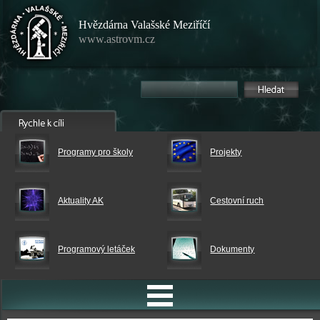
Hvězdárna Valašské Meziříčí
www.astrovm.cz
Programy pro školy
Projekty
Aktuality AK
Cestovní ruch
Programový letáček
Dokumenty