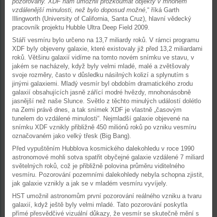
pozorovány. XDF nám umožnil prozkoumat objekty v mnohem
vzdálenější minulosti, než bylo doposud možné
,“ říká Garth
Illingworth (University of California, Santa Cruz), hlavní vědecký
pracovník projektu Hubble Ultra Deep Field 2009.
Stáří vesmíru bylo určeno na 13,7 miliardy roků. V rámci programu
XDF byly objeveny galaxie, které existovaly již před 13,2 miliardami
roků. Většinu galaxií vidíme na tomto novém snímku ve stavu, v
jakém se nacházely, když byly velmi mladé, malé a zvětšovaly
svoje rozměry, často v důsledku násilných kolizí a splynutím s
jinými galaxiemi. Mladý vesmír byl obdobím dramatického zrodu
galaxií obsahujících jasně zářící modré hvězdy, mnohonásobně
jasnější než naše Slunce. Světlo z těchto minulých událostí dolétlo
na Zemi právě dnes, a tak snímek XDF je vlastně „časovým
tunelem do vzdálené minulosti“. Nejmladší galaxie objevené na
snímku XDF vznikly přibližně 450 miliónů roků po vzniku vesmíru
označovaném jako velký třesk (Big Bang).
Před vypuštěním Hubblova kosmického dalekohledu v roce 1990
astronomové mohli sotva spatřit obyčejné galaxie vzdálené 7 miliard
světelných roků, což je přibližně polovina průměru viditelného
vesmíru. Pozorování pozemními dalekohledy nebyla schopna zjistit,
jak galaxie vznikly a jak se v mladém vesmíru vyvíjely.
HST umožnil astronomům první pozorování reálného vzniku a tvaru
galaxií, když ještě byly velmi mladé. Tato pozorování poskytla
přímé přesvědčivé vizuální důkazy, že vesmír se skutečně mění s