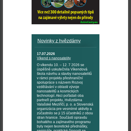
Novinky z hvězdárny
17.07.2026
Víkend s nanosatelity
O víkendu 10. – 12. 7 2026 se
úspěšně uskutečnila Víkendová
škola návrhu a stavby nanosatelitů
v rámci projektu přeshraniční
spolupráce s názvem Rozvoj
vzdělávání v oblasti vývoje
nanosatelitů a kosmických
technologií. Akci pořádali oba
partneři projektu, Hvězdárna
Valašské Meziříčí, p. o. a Slovenská
organizácia pre vesmírné aktivity a
zúčastnilo se ji 15 účastníků z obou
stran hranice. Součástí opravdu
bohatého a zajímavého programu
byly nejen teoretické přednášky,
semináře, praktické činnosti se