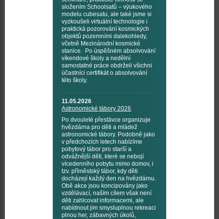
složením Schoolsatů – výukového
modelu cubesatu, ale také jsme si
vyzkoušeli virtuální technologie i
praktická pozorování kosmických
objektů pozemními dalekohledy,
včetně Mezinárodní kosmické
stanice. Po úspěšném absolvování
víkendové školy a nedělní
samostatné práce obdrželi všichni
účastníci certifikát o absolvování
této školy.
11.05.2026
Astronomické tábory 2026
Po dvouleté přestávce organizuje
hvězdárna pro děti a mládež
astronomické tábory. Podobně jako
v předchozích letech nabízíme
pobytový tábor pro starší a
odvážnější děti, které se nebojí
vícedenního pobytu mimo domov, i
tzv. příměstský tábor, kdy děti
docházejí každý den na hvězdárnu.
Obě akce jsou koncipovány jako
vzdělávací, naším cílem však není
děti zahlcovat informacemi, ale
nabídnout jim smysluplnou rekreaci
plnou her, zábavných úkolů,