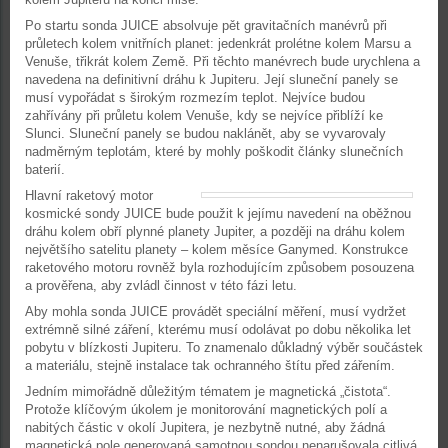
Po startu sonda JUICE absolvuje pět gravitačních manévrů při
průletech kolem vnitřních planet: jedenkrát prolétne kolem Marsu a
Venuše, třikrát kolem Země. Při těchto manévrech bude urychlena a
navedena na definitivní dráhu k Jupiteru. Její sluneční panely se
musí vypořádat s širokým rozmezím teplot. Nejvíce budou
zahřívány při průletu kolem Venuše, kdy se nejvíce přiblíží ke
Slunci. Sluneční panely se budou naklánět, aby se vyvarovaly
nadměrným teplotám, které by mohly poškodit články slunečních
baterií.
Hlavní raketový motor
kosmické sondy JUICE bude použit k jejímu navedení na oběžnou
dráhu kolem obří plynné planety Jupiter, a později na dráhu kolem
největšího satelitu planety – kolem měsíce Ganymed. Konstrukce
raketového motoru rovněž byla rozhodujícím způsobem posouzena
a prověřena, aby zvládl činnost v této fázi letu.
Aby mohla sonda JUICE provádět speciální měření, musí vydržet
extrémně silné záření, kterému musí odolávat po dobu několika let
pobytu v blízkosti Jupiteru. To znamenalo důkladný výběr součástek
a materiálu, stejně instalace tak ochranného štítu před zářením.
Jedním mimořádně důležitým tématem je magnetická „čistota“.
Protože klíčovým úkolem je monitorování magnetických polí a
nabitých částic v okolí Jupitera, je nezbytně nutné, aby žádná
magnetická pole generovaná samotnou sondou nenarušovala citlivá