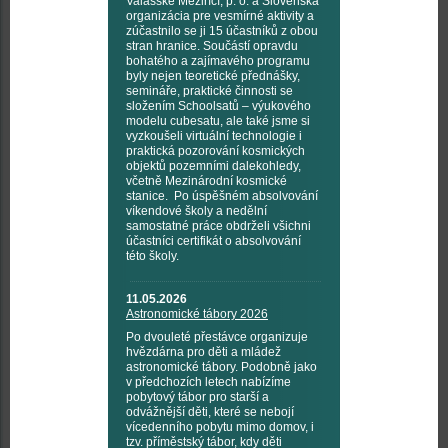
Valašské Meziříčí, p. o. a Slovenská
organizácia pre vesmírné aktivity a
zúčastnilo se ji 15 účastníků z obou
stran hranice. Součástí opravdu
bohatého a zajímavého programu
byly nejen teoretické přednášky,
semináře, praktické činnosti se
složením Schoolsatů – výukového
modelu cubesatu, ale také jsme si
vyzkoušeli virtuální technologie i
praktická pozorování kosmických
objektů pozemními dalekohledy,
včetně Mezinárodní kosmické
stanice. Po úspěšném absolvování
víkendové školy a nedělní
samostatné práce obdrželi všichni
účastníci certifikát o absolvování
této školy.
11.05.2026
Astronomické tábory 2026
Po dvouleté přestávce organizuje
hvězdárna pro děti a mládež
astronomické tábory. Podobně jako
v předchozích letech nabízíme
pobytový tábor pro starší a
odvážnější děti, které se nebojí
vícedenního pobytu mimo domov, i
tzv. příměstský tábor, kdy děti