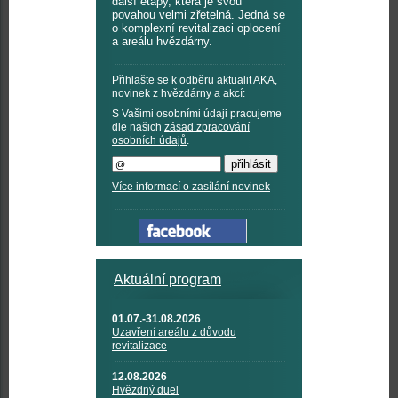
další etapy, která je svou
povahou velmi zřetelná. Jedná se
o komplexní revitalizaci oplocení
a areálu hvězdárny.
Přihlašte se k odběru aktualit AKA,
novinek z hvězdárny a akcí:
S Vašimi osobními údaji pracujeme
dle našich
zásad zpracování
osobních údajů
.
Více informací o zasílání novinek
Aktuální program
01.07.-31.08.2026
Uzavření areálu z důvodu
revitalizace
12.08.2026
Hvězdný duel