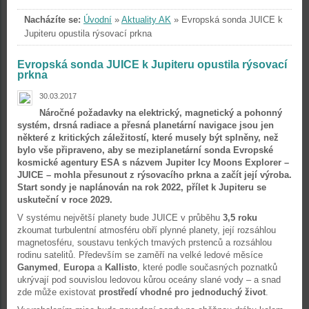
Nacházíte se:
Úvodní
»
Aktuality AK
»
Evropská sonda JUICE k
Jupiteru opustila rýsovací prkna
Evropská sonda JUICE k Jupiteru opustila rýsovací
prkna
30.03.2017
Náročné požadavky na elektrický, magnetický a pohonný
systém, drsná radiace a přesná planetární navigace jsou jen
některé z kritických záležitostí, které musely být splněny, než
bylo vše připraveno, aby se meziplanetární sonda Evropské
kosmické agentury ESA s názvem Jupiter Icy Moons Explorer –
JUICE – mohla přesunout z rýsovacího prkna a začít její výroba.
Start sondy je naplánován na rok 2022, přílet k Jupiteru se
uskuteční v roce 2029.
V systému největší planety bude JUICE v průběhu
3,5 roku
zkoumat turbulentní atmosféru obří plynné planety, její rozsáhlou
magnetosféru, soustavu tenkých tmavých prstenců a rozsáhlou
rodinu satelitů. Především se zaměří na velké ledové měsíce
Ganymed
,
Europa
a
Kallisto
, které podle současných poznatků
ukrývají pod souvislou ledovou kůrou oceány slané vody – a snad
zde může existovat
prostředí vhodné pro jednoduchý život
.