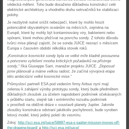
vědecká měření. Toho bude dosaženo důkladnou konstrukcí celé
elektrické architektury a vhodného druhu setrvačníků ke stabilizaci
polohy.
Je nezbytně nutné snížit nebezpečí, které by mohlo hrozit
potenciálně obyvatelným oceánům na měsících, zejména na
Europě, které by mohly být kontaminovány viry, bakteriemi nebo
spórami, které mohou přežívat na povrchu sondy. Z tohoto důvodu
tvůrci mise plánují zajistit, že se sonda JUICE nesrazí s měsícem
Europa v časovém období několika stovek roků.
„
Konstrukce kosmické sondy byla ve velké míře kladně posouzena
a potvrzeno vyřešení mnoha kritických požadavků na přístroje
sondy
,“ říká Giuseppe Sarri, manažer projektu JUICE. „
Doposud
jsme plánovali a máme velkou radost, že začíná vývojová etapa
této ambiciózní velké kosmické mise
.“
Průmysloví partneři ESA pod vedením firmy Airbus nyní mají
zelenou k zahájení výroby prototypu sondy, který bude předmětem
důkladných zkoušek za účelem napodobení podmínek očekávaných
v průběhu startu, stejně tak i extrémního rozsahu podmínek
v prostředí na oběžné dráze v soustavě planety Jupiter. Jakmile
zkoušky konstrukce odstraní jakékoliv pochybnosti, bude vyroben
letový model, který jediný poletí do vesmíru.
Zdroj:
http://sci.esa.int/juice/58887-esa-s-jupiter-mission-moves-off-
the-drawing-board/
a
http://sci.esa.int/juice/