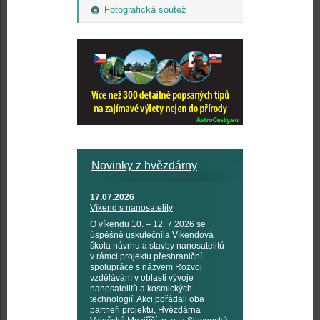
Fotografická soutež
Novinky z hvězdárny
17.07.2026
Víkend s nanosatelity
O víkendu 10. – 12. 7 2026 se
úspěšně uskutečnila Víkendová
škola návrhu a stavby nanosatelitů
v rámci projektu přeshraniční
spolupráce s názvem Rozvoj
vzdělávání v oblasti vývoje
nanosatelitů a kosmických
technologií. Akci pořádali oba
partneři projektu, Hvězdárna