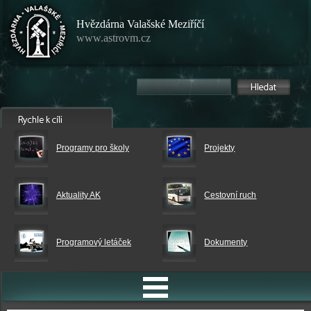
Hvězdárna Valašské Meziříčí
www.astrovm.cz
Programy pro školy
Projekty
Aktuality AK
Cestovní ruch
Programový letáček
Dokumenty