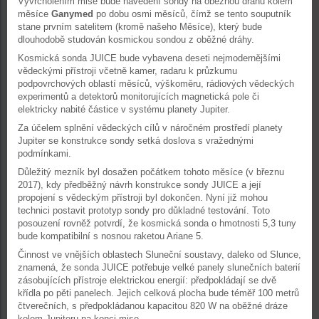
Vyvrcholením mise bude navedení sondy na oběžnou dráhu kolem
měsíce
Ganymed
po dobu osmi měsíců, čímž se tento souputník
stane prvním satelitem (kromě našeho Měsíce), který bude
dlouhodobě studován kosmickou sondou z oběžné dráhy.
Kosmická sonda JUICE bude vybavena deseti nejmodernějšími
vědeckými přístroji včetně kamer, radaru k průzkumu
podpovrchových oblastí měsíců, výškoměru, rádiových vědeckých
experimentů a detektorů monitorujících magnetická pole či
elektricky nabité částice v systému planety Jupiter.
Za účelem splnění vědeckých cílů v náročném prostředí planety
Jupiter se konstrukce sondy setká doslova s vražednými
podmínkami.
Důležitý mezník byl dosažen počátkem tohoto měsíce (v březnu
2017), kdy předběžný návrh konstrukce sondy JUICE a její
propojení s vědeckým přístroji byl dokončen. Nyní již mohou
technici postavit prototyp sondy pro důkladné testování. Toto
posouzení rovněž potvrdí, že kosmická sonda o hmotnosti 5,3 tuny
bude kompatibilní s nosnou raketou Ariane 5.
Činnost ve vnějších oblastech Sluneční soustavy, daleko od Slunce,
znamená, že sonda JUICE potřebuje velké panely slunečních baterií
zásobujících přístroje elektrickou energií: předpokládají se dvě
křídla po pěti panelech. Jejich celková plocha bude téměř 100 metrů
čtverečních, s předpokládanou kapacitou 820 W na oběžné dráze
kolem Jupiteru na konci mise.