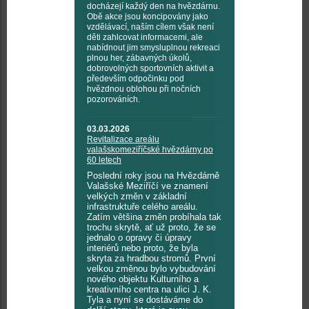
docházejí každý den na hvězdárnu.
Obě akce jsou koncipovány jako
vzdělávací, naším cílem však není
děti zahlcovat informacemi, ale
nabídnout jim smysluplnou rekreaci
plnou her, zábavných úkolů,
dobrovolných sportovních aktivit a
především odpočinku pod
hvězdnou oblohou při nočních
pozorováních.
03.03.2026
Revitalizace areálu
valašskomeziříčské hvězdárny po
60 letech
Poslední roky jsou na Hvězdárně
Valašské Meziříčí ve znamení
velkých změn v základní
infrastruktuře celého areálu.
Zatím většina změn probíhala tak
trochu skrytě, ať už proto, že se
jednalo o opravy či úpravy
interiérů nebo proto, že byla
skryta za hradbou stromů. První
velkou změnou bylo vybudování
nového objektu Kulturního a
kreativního centra na ulici J. K.
Tyla a nyní se dostáváme do