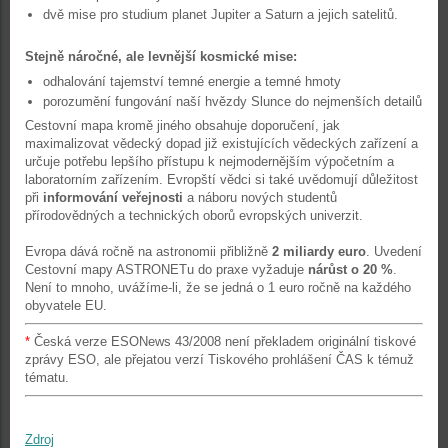
dvě mise pro studium planet Jupiter a Saturn a jejich satelitů.
Stejně náročné, ale levnější kosmické mise:
odhalování tajemství temné energie a temné hmoty
porozumění fungování naší hvězdy Slunce do nejmenších detailů
Cestovní mapa kromě jiného obsahuje doporučení, jak
maximalizovat vědecký dopad již existujících vědeckých zařízení a
určuje potřebu lepšího přístupu k nejmodernějším výpočetním a
laboratorním zařízením. Evropští vědci si také uvědomují důležitost
při
informování veřejnosti
a náboru nových studentů
přírodovědných a technických oborů evropských univerzit.
Evropa dává ročně na astronomii přibližně
2 miliardy euro
. Uvedení
Cestovní mapy ASTRONETu do praxe vyžaduje
nárůst o 20 %
.
Není to mnoho, uvážíme-li, že se jedná o 1 euro ročně na každého
obyvatele EU.
*
Česká verze ESONews 43/2008 není překladem originální tiskové
zprávy ESO, ale přejatou verzí Tiskového prohlášení ČAS k témuž
tématu.
Zdroj