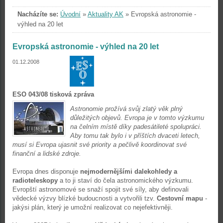
Nacházíte se:
Úvodní
»
Aktuality AK
»
Evropská astronomie -
výhled na 20 let
Evropská astronomie - výhled na 20 let
01.12.2008
ESO 043/08 tisková zpráva
Astronomie prožívá svůj zlatý věk plný
důležitých objevů. Evropa je v tomto výzkumu
na čelním místě díky padesátileté spolupráci.
Aby tomu tak bylo i v příštích dvaceti letech,
musí si Evropa ujasnit své priority a pečlivě koordinovat své
finanční a lidské zdroje.
Evropa dnes disponuje
nejmodernějšími dalekohledy a
radioteleskopy
a to ji staví do čela astronomického výzkumu.
Evropští astronomové se snaží spojit své síly, aby definovali
vědecké výzvy blízké budoucnosti a vytvořili tzv.
Cestovní mapu
-
jakýsi plán, který je umožní realizovat co nejefektivněji.