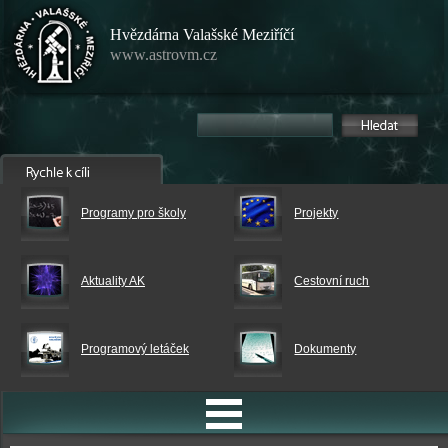
Hvězdárna Valašské Meziříčí
www.astrovm.cz
Programy pro školy
Projekty
Aktuality AK
Cestovní ruch
Programový letáček
Dokumenty