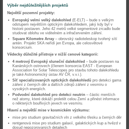
Výběr nejdůležitějších projektů
Největší pozemní projekty:
Evropský velmi velký dalekohled
(E-ELT) – bude s velkým
odstupem největším optickým dalekohledem, jaký kdy byl v
historii postaven. Jeho 42 metrů velké segmentové zrcadlo bude
studovat oblohu ve viditelném a infračerveném záření.
Square Kilometre Array
– obrovský radioteleskop tvořený sítí
antén. Projekt SKA neřídí jen Evropa, ale celosvětové
konsorcium.
Vědecky důležité přístroje v nižší cenové kategorii:
4 metrový Evropský sluneční dalekohled
– bude postaven na
Kanárských ostrovech (členem konsorcia EAST - European
Association for Solar Telescopes pro stavbu tohoto dalekohledu
je také Astronomický ústav AV ČR, v.v.i.).
Síť specializovaných optických dalekohledů
pro detekci gama
záření z černých děr a dalších zdrojů záření z vesmíru o
vysokých energiích.
Podvodní dalekohled pro detekci neutrin
– částic menších
než atomy, které dokáží proletět celou Zemí a přinést informace
o některých bouřlivých jevech ve vesmíru.
Hlavní a největší mise v kosmickém výzkumu:
mise pro studium gravitačních vln z velkého třesku a černých děr
rentgenová mise pro studium galaxií, galaktických kup a hvězd v
dosud nepozorovaných detailech