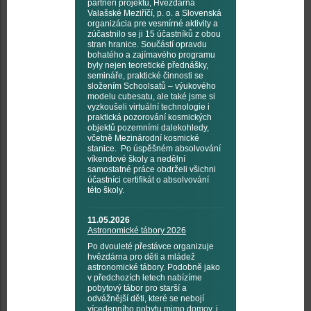
partneři projektu, Hvězdárna
Valašské Meziříčí, p. o. a Slovenská
organizácia pre vesmírné aktivity a
zúčastnilo se ji 15 účastníků z obou
stran hranice. Součástí opravdu
bohatého a zajímavého programu
byly nejen teoretické přednášky,
semináře, praktické činnosti se
složením Schoolsatů – výukového
modelu cubesatu, ale také jsme si
vyzkoušeli virtuální technologie i
praktická pozorování kosmických
objektů pozemními dalekohledy,
včetně Mezinárodní kosmické
stanice. Po úspěšném absolvování
víkendové školy a nedělní
samostatné práce obdrželi všichni
účastníci certifikát o absolvování
této školy.
11.05.2026
Astronomické tábory 2026
Po dvouleté přestávce organizuje
hvězdárna pro děti a mládež
astronomické tábory. Podobně jako
v předchozích letech nabízíme
pobytový tábor pro starší a
odvážnější děti, které se nebojí
vícedenního pobytu mimo domov, i