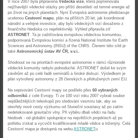
V roce 2007 byla připravena
Vědecká vize
, která pojmenovala
nejžhavější vědecké otázky pro příští desetiletí od temné energie až
po život na jiných planetách. Nyní Evropská astronomie představuje
ucelenou
Cestovní mapu
, plán na příštích 20 let, jak koordinovat
národní a veřejné investice, aby bylo vědeckých vizí dosaženo z
finančního hlediska co nejefektivněji. Výhled připravila síť
ASTRONET
. Ta je zaštiťována evropskou vědeckou komunitou,
podporovaná Evropskou komisí a řízená National Institute for Earth
Sciences and Astronomy (INSU) of the CNRS. Členem této sítě je
také
Astronomický ústav AV ČR, v.v.i.
.
Shodnout se na prioritách evropské astronomie v rámci různorodé
vědecké komunity nebylo jednoduché. ASTRONET došel ke svým
závěrům až po celé řadě seminářů a široké diskuzi. Výsledkem je
plán vytvořený astronomy z 28 členských a přidružených zemí EU.
Na sepisování Cestovní mapy se podílelo přes
60 vybraných
odborníků
z celé Evropy. Ti ze 100 vizí roku 2007 vybrali soubor
nejdůležitějších teleskopů pro sledování vesmíru tak, aby se
otevřely nové cesty výzkumu od Sluneční soustavy až po zatím
nedetekované gravitační vlny. Při výběru dbali vědci na řadu
hledisek - od globální spolupráce na největších projektech až po
potřebu získat a vycvičit kvalifikované mladé vědce a inženýry. Celá
Cestovní mapa je dostupná na webu
ASTRONET
u