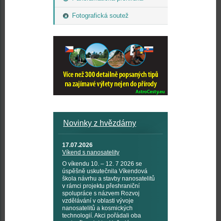
Fotografická soutež
Novinky z hvězdárny
17.07.2026
Víkend s nanosatelity
O víkendu 10. – 12. 7 2026 se
úspěšně uskutečnila Víkendová
škola návrhu a stavby nanosatelitů
v rámci projektu přeshraniční
spolupráce s názvem Rozvoj
vzdělávání v oblasti vývoje
nanosatelitů a kosmických
technologií. Akci pořádali oba