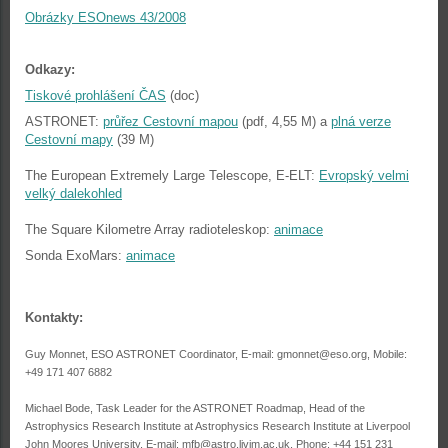
Obrázky ESOnews 43/2008
Odkazy:
Tiskové prohlášení ČAS
(doc)
ASTRONET:
průřez Cestovní mapou
(pdf, 4,55 M) a
plná verze
Cestovní mapy
(39 M)
The European Extremely Large Telescope, E-ELT:
Evropský velmi
velký dalekohled
The Square Kilometre Array radioteleskop:
animace
Sonda ExoMars:
animace
Kontakty:
Guy Monnet, ESO ASTRONET Coordinator, E-mail: gmonnet@eso.org, Mobile:
+49 171 407 6882
Michael Bode, Task Leader for the ASTRONET Roadmap, Head of the
Astrophysics Research Institute at Astrophysics Research Institute at Liverpool
John Moores University, E-mail: mfb@astro.livjm.ac.uk, Phone: +44 151 231