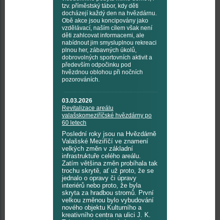
tzv. příměstský tábor, kdy děti
docházejí každý den na hvězdárnu.
Obě akce jsou koncipovány jako
vzdělávací, naším cílem však není
děti zahlcovat informacemi, ale
nabídnout jim smysluplnou rekreaci
plnou her, zábavných úkolů,
dobrovolných sportovních aktivit a
především odpočinku pod
hvězdnou oblohou při nočních
pozorováních.
03.03.2026
Revitalizace areálu
valašskomeziříčské hvězdárny po
60 letech
Poslední roky jsou na Hvězdárně
Valašské Meziříčí ve znamení
velkých změn v základní
infrastruktuře celého areálu.
Zatím většina změn probíhala tak
trochu skrytě, ať už proto, že se
jednalo o opravy či úpravy
interiérů nebo proto, že byla
skryta za hradbou stromů. První
velkou změnou bylo vybudování
nového objektu Kulturního a
kreativního centra na ulici J. K.