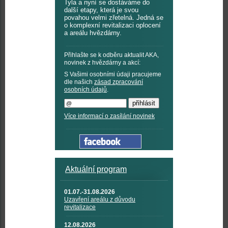
Tyla a nyní se dostáváme do
další etapy, která je svou
povahou velmi zřetelná. Jedná se
o komplexní revitalizaci oplocení
a areálu hvězdárny.
Přihlašte se k odběru aktualit AKA,
novinek z hvězdárny a akcí:
S Vašimi osobními údaji pracujeme
dle našich
zásad zpracování
osobních údajů
.
Více informací o zasílání novinek
Aktuální program
01.07.-31.08.2026
Uzavření areálu z důvodu
revitalizace
12.08.2026