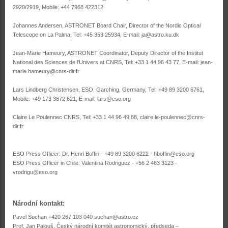
2920/2919, Mobile: +44 7968 422312
Johannes Andersen, ASTRONET Board Chair, Director of the Nordic Optical
Telescope on La Palma, Tel: +45 353 25934, E-mail: ja@astro.ku.dk
Jean-Marie Hameury, ASTRONET Coordinator, Deputy Director of the Institut
National des Sciences de l'Univers at CNRS, Tel: +33 1 44 96 43 77, E-mail: jean-
marie.hameury@cnrs-dir.fr
Lars Lindberg Christensen, ESO, Garching, Germany, Tel: +49 89 3200 6761,
Mobile: +49 173 3872 621, E-mail: lars@eso.org
Claire Le Poulennec CNRS, Tel: +33 1 44 96 49 88, claire.le-poulennec@cnrs-
dir.fr
ESO Press Officer: Dr. Henri Boffin - +49 89 3200 6222 - hboffin@eso.org
ESO Press Officer in Chile: Valentina Rodriguez - +56 2 463 3123 -
vrodrigu@eso.org
Národní kontakt:
Pavel Suchan +420 267 103 040 suchan@astro.cz
Prof. Jan Palouš, Český národní komitét astronomický, předseda –