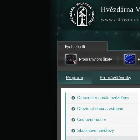
Hvězdárna V
www.astrovm.cz
Programy pro školy
P
Program
Pro návštěvníky
Omezení v areálu hvězdárny
Otevírací doba a vstupné
Cestovní ruch »
Skupinové návštěvy