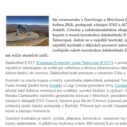
Na ceremoniálu v Garchingu u Mnichova (N
května 2016, podepsali zástupci ESO a A
Astaldi, Cimolai a subdodavatelskou skup
kopule a nosné konstrukce dalekohledu E
Telescope). Jedná se o největší kontrakt, 
největší kontrakt v dějinách pozemní astron
zveřejněn návrh konstrukce dalekohledu E
tak může skutečně začít.
Dalekohled E-ELT (
European Extremely Large Telescope (E-ELT)
) s prim
největším teleskopem na světě pro viditelnou a blízkou infračervenou obl
lidstva hledící do vesmíru. Dalekohled bude postaven v severním Chile a st
Kontrakt na stavbu kopule a kostry samotného dalekohledu podepsali Tim
Paolo Astaldi (ředitel firmy
Astaldi
) a Luigi Cimolai (prezident firmy
Cimolai
přivítat také italskou ministryni pro vzdělání, vysoké školství a výzkum, 
Renata Cianfaraniho italského generálního konzula v Mnichově, preziden
italských delegátů ESO Council, kterými jsou Nicolò D’Amico (zároveň pr
(vědecký atašé italské ambasády v Berlíně). Přítomni byli rovněž Gianpiet
hosté a zástupci konsorcia.
Součástí kontraktu je návrh, výroba, přeprava, konstrukce, sestavení na m
kostry dalekohledu. S přibližnou hodnotou kolem 400 milionů Euro se jedn