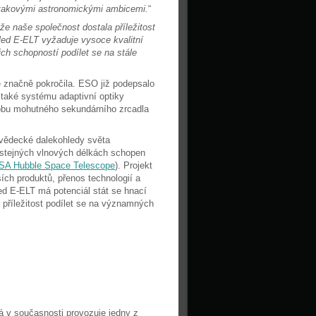
s takovými astronomickými ambicemi.
“
 že naše společnost dostala příležitost
led E-ELT vyžaduje vysoce kvalitní
ich schopností podílet se na stále
 značně pokročila. ESO již podepsalo
 také systému adaptivní optiky
robu mohutného sekundárního zrcadla
 vědecké dalekohledy světa
 stejných vlnových délkách schopen
A Hubble Space Telescope
). Projekt
ích produktů, přenos technologií a
ed E-ELT má potenciál stát se hnací
příležitost podílet se na významných
 v současnosti provozuje jedny z