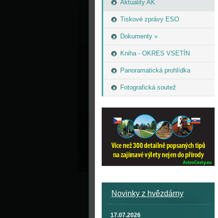
Aktuality AK
Tiskové zprávy ESO
Dokumenty »
Kniha - OKRES VSETÍN
Panoramatická prohlídka
Fotografická soutež
Novinky z hvězdárny
17.07.2026