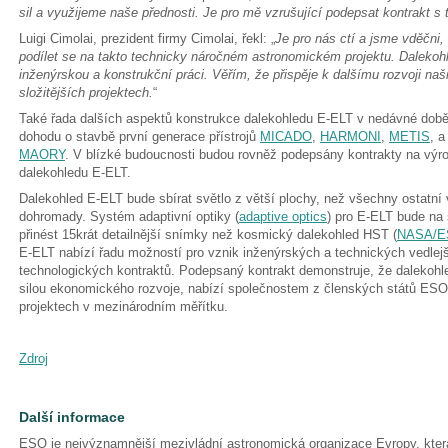
sil a využijeme naše přednosti. Je pro mě vzrušující podepsat kontrakt 
Luigi Cimolai, prezident firmy Cimolai, řekl: „
Je pro nás ctí a jsme vděčni,
podílet se na takto technicky náročném astronomickém projektu. Dalekoh
inženýrskou a konstrukční práci. Věřím, že přispěje k dalšímu rozvoji naš
složitějších projektech.
“
Také řada dalších aspektů konstrukce dalekohledu E-ELT v nedávné době
dohodu o stavbě první generace přístrojů
MICADO
,
HARMONI
,
METIS
, a
MAORY
. V blízké budoucnosti budou rovněž podepsány kontrakty na vý
dalekohledu E-ELT.
Dalekohled E-ELT bude sbírat světlo z větší plochy, než všechny ostatní
dohromady. Systém adaptivní optiky (
adaptive optics
) pro E-ELT bude na
přinést 15krát detailnější snímky než kosmický dalekohled HST (
NASA/ES
E-ELT nabízí řadu možností pro vznik inženýrských a technických vedlejš
technologických kontraktů. Podepsaný kontrakt demonstruje, že dalekohl
silou ekonomického rozvoje, nabízí společnostem z členských států ESO 
projektech v mezinárodním měřítku.
Zdroj
Další informace
ESO je nejvýznamnější mezivládní astronomická organizace Evropy, která