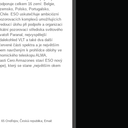
odporuje celkem 16 zemí: Belgie,
zozemsko, Polsko, Portugalsko,
 Chile. ESO uskutečňuje ambiciózní
pozorovacích komplexů umožňujících
oucí úlohu při podpoře a organizaci
kátní pozorovací střediska světového
atoři Paranal, nejvyspělejší
 dalekohled VLT a také dva další
ervené části spektra a je největším
pem navrženým k prohlídce oblohy ve
ronomického teleskopu ALMA,
blasti Cero Armazones staví ESO nový
ope), který se stane „největším okem
 65 Ondřejov, Česká republika; Email: