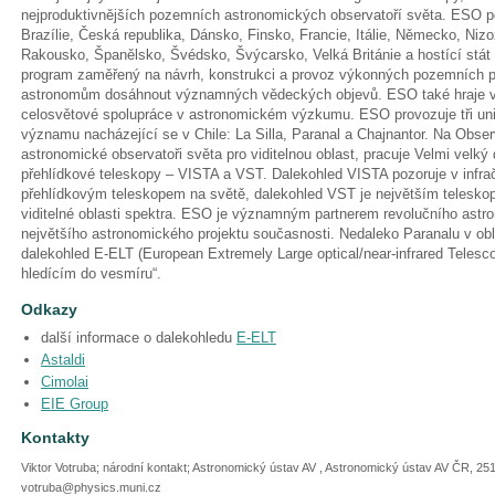
nejproduktivnějších pozemních astronomických observatoří světa. ESO p
Brazílie, Česká republika, Dánsko, Finsko, Francie, Itálie, Německo, Ni
Rakousko, Španělsko, Švédsko, Švýcarsko, Velká Británie a hostící stát
program zaměřený na návrh, konstrukci a provoz výkonných pozemních 
astronomům dosáhnout významných vědeckých objevů. ESO také hraje ved
celosvětové spolupráce v astronomickém výzkumu. ESO provozuje tři uni
významu nacházející se v Chile: La Silla, Paranal a Chajnantor. Na Observ
astronomické observatoři světa pro viditelnou oblast, pracuje Velmi velký
přehlídkové teleskopy – VISTA a VST. Dalekohled VISTA pozoruje v infrač
přehlídkovým teleskopem na světě, dalekohled VST je největším telesko
viditelné oblasti spektra. ESO je významným partnerem revolučního ast
největšího astronomického projektu současnosti. Nedaleko Paranalu v o
dalekohled E-ELT (European Extremely Large optical/near-infrared Telesc
hledícím do vesmíru“.
Odkazy
další informace o dalekohledu
E-ELT
Astaldi
Cimolai
EIE Group
Kontakty
Viktor Votruba; národní kontakt; Astronomický ústav AV , Astronomický ústav AV ČR, 251
votruba@physics.muni.cz