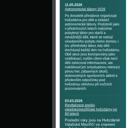
11.05.2026
Astronomické tábory 2026
Po dvouleté přestávce organizuje
hvězdárna pro děti a mládež
astronomické tábory. Podobně jako
v předchozích letech nabízíme
pobytový tábor pro starší a
odvážnější děti, které se nebojí
vícedenního pobytu mimo domov, i
tzv. příměstský tábor, kdy děti
docházejí každý den na hvězdárnu.
Obě akce jsou koncipovány jako
vzdělávací, naším cílem však není
děti zahlcovat informacemi, ale
nabídnout jim smysluplnou rekreaci
plnou her, zábavných úkolů,
dobrovolných sportovních aktivit a
především odpočinku pod
hvězdnou oblohou při nočních
pozorováních.
03.03.2026
Revitalizace areálu
valašskomeziříčské hvězdárny po
60 letech
Poslední roky jsou na Hvězdárně
Valašské Meziříčí ve znamení