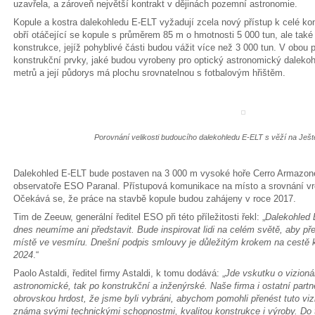
uzavřela, a zároveň největší kontrakt v dějinách pozemní astronomie.
Kopule a kostra dalekohledu E-ELT vyžadují zcela nový přístup k celé kon
obří otáčející se kopule s průměrem 85 m o hmotnosti 5 000 tun, ale tak
konstrukce, jejíž pohyblivé části budou vážit více než 3 000 tun. V obou 
konstrukční prvky, jaké budou vyrobeny pro optický astronomický daleko
metrů a její půdorys má plochu srovnatelnou s fotbalovým hřištěm.
Porovnání velikosti budoucího dalekohledu E-ELT s věží na Ješt
Dalekohled E-ELT bude postaven na 3 000 m vysoké hoře Cerro Armazone
observatoře ESO Paranal. Přístupová komunikace na místo a srovnání vrc
Očekává se, že práce na stavbě kopule budou zahájeny v roce 2017.
Tim de Zeeuw, generální ředitel ESO při této příležitosti řekl: „
Dalekohled E
dnes neumíme ani představit. Bude inspirovat lidi na celém světě, aby př
místě ve vesmíru. Dnešní podpis smlouvy je důležitým krokem na cestě 
2024
.“
Paolo Astaldi, ředitel firmy Astaldi, k tomu dodává: „
Jde vskutku o vizionář
astronomické, tak po konstrukční a inženýrské. Naše firma i ostatní partne
obrovskou hrdost, že jsme byli vybráni, abychom pomohli přenést tuto vizi
známa svými technickými schopnostmi, kvalitou konstrukce i výroby. Do 