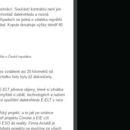
strukci. Součástí kontraktu není jen
é montáž dalekohledu a nosná
případech se jedná o zdaleka největší
hled. Kopule dosahuje výšky téměř 80
ědu v České republice.
s vzdálené asi 20 kilometrů od
holku hory byly již dokončeny.
-ELT přinese objevy, které si zkrátka
emýšleli o vědě, technologiích a našem
ke spuštění dalekohledu E-ELT v roce
ský projekt, a to jak po stránce
ři projektu Cimolai a EIE cítí
 ESO do reality. Firma Astaldi je
tohoto projektu se pustíme ze všech