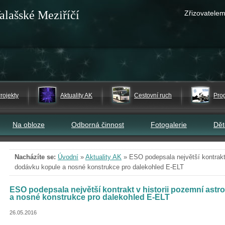
alašské Meziříčí
Zřizovatelem
rojekty
Aktuality AK
Cestovní ruch
Pro
Na obloze
Odborná činnost
Fotogalerie
Dě
Nacházíte se:
Úvodní
»
Aktuality AK
»
ESO podepsala největší kontrakt
dodávku kopule a nosné konstrukce pro dalekohled E-ELT
ESO podepsala největší kontrakt v historii pozemní as
a nosné konstrukce pro dalekohled E-ELT
26.05.2016