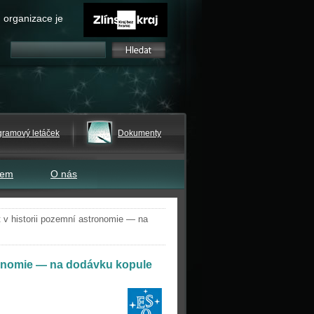
 organizace je
gramový letáček
Dokumenty
tem
O nás
 v historii pozemní astronomie — na
tronomie — na dodávku kopule