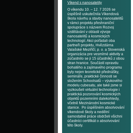
Víkend s nanosatelity
O víkendu 10. – 12. 7 2026 se
úspěšně uskutečnila Víkendová
škola návrhu a stavby nanosatelitů
v rámci projektu přeshraniční
spolupráce s názvem Rozvoj
vzdělávání v oblasti vývoje
nanosatelitů a kosmických
technologií. Akci pořádali oba
partneři projektu, Hvězdárna
Valašské Meziříčí, p. o. a Slovenská
organizácia pre vesmírné aktivity a
zúčastnilo se ji 15 účastníků z obou
stran hranice. Součástí opravdu
bohatého a zajímavého programu
byly nejen teoretické přednášky,
semináře, praktické činnosti se
složením Schoolsatů – výukového
modelu cubesatu, ale také jsme si
vyzkoušeli virtuální technologie i
praktická pozorování kosmických
objektů pozemními dalekohledy,
včetně Mezinárodní kosmické
stanice. Po úspěšném absolvování
víkendové školy a nedělní
samostatné práce obdrželi všichni
účastníci certifikát o absolvování
této školy.