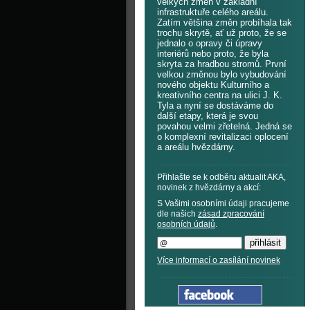
velkých změn v základní
infrastruktuře celého areálu.
Zatím většina změn probíhala tak
trochu skrytě, ať už proto, že se
jednalo o opravy či úpravy
interiérů nebo proto, že byla
skryta za hradbou stromů. První
velkou změnou bylo vybudování
nového objektu Kulturního a
kreativního centra na ulici J. K.
Tyla a nyní se dostáváme do
další etapy, která je svou
povahou velmi zřetelná. Jedná se
o komplexní revitalizaci oplocení
a areálu hvězdárny.
Přihlašte se k odběru aktualit AKA,
novinek z hvězdárny a akcí:
S Vašimi osobními údaji pracujeme
dle našich
zásad zpracování
osobních údajů
.
Více informací o zasílání novinek