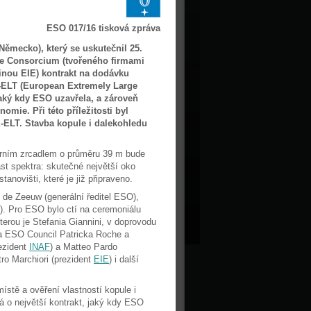
ESO 017/16 tisková zpráva
ěmecko), který se uskutečnil 25.
Ce Consorcium (tvořeného firmami
inou EIE) kontrakt na dodávku
-ELT (European Extremely Large
jaký kdy ESO uzavřela, a zároveň
omie. Při této příležitosti byl
-ELT. Stavba kopule i dalekohledu
árním zrcadlem o průměru 39 m bude
ast spektra: skutečné největší oko
anovišti, které je již připraveno.
 de Zeeuw (generální ředitel ESO),
). Pro ESO bylo ctí na ceremoniálu
kterou je Stefania Giannini, v doprovodu
ta ESO Council Patricka Roche a
ezident
INAF
) a Matteo Pardo
ro Marchiori (prezident
EIE
) i další
ístě a ověření vlastností kopule i
á o největší kontrakt, jaký kdy ESO