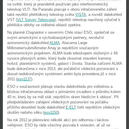
na světě, který je pravidelně používán jako interferometrický
teleskop VLTI. Na Paranalu pracuje v oboru infračerveného záření
také nevětší přehlídkový teleskop světa
VISTA
, a rovněž dalekohled
VST (
VLT Survey Telescope
), největší teleskop navržený výlučně k
přehlídce oblohy ve viditelné oblasti spektra.
Na planině Chajnantor v severním Chile staví ESO, společně se
svými americkými a východoasijskými partnery, revoluční
astronomický dalekohled
ALMA
. Atacama Large
Millimeter/submillimeter Array je největším současným
astronomickým projektem. ALMA bude teleskopem složeným z 66
vysoce přesných antén, který bude zkoumat stavební kameny
hvězd, planetárních systémů, galaxií i života. Stavba zařízení ALMA
bude dokončena v roce 2013, ale počáteční vědecká pozorování s
dosud nedokončeným systémem antén byla provedena již v roce
2011 (
eso1137
).
ESO v současnosti plánuje stavbu dalekohledu pro viditelnou a
blízkou infračervenou oblast s primárním zrcadlem o průměru kolem
40 m, který by se měl stát ‚největším okem hledícím k obloze‘. Při
předpokládaném zahájení vědeckých pozorování na počátku
příštího desetiletí bude dalekohled
E-ELT
čelit největším vědeckým
úkolům našeho věku (
eso1150
).
Na rok 2012 je plánováno několik akcí pro odbornou i laickou
veřejnost. ESO by ráda všechny pozvala k oslavám, ať už se