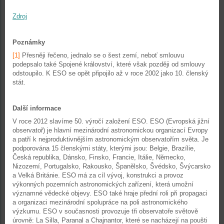
Zdroj
Poznámky
[1]
Přesněji řečeno, jednalo se o šest zemí, neboť smlouvu
podepsalo také Spojené království, které však později od smlouvy
odstoupilo. K ESO se opět připojilo až v roce 2002 jako 10. členský
stát.
Další informace
V roce 2012 slavíme 50. výročí založení ESO. ESO (Evropská jižní
observatoř) je hlavní mezinárodní astronomickou organizací Evropy
a patří k nejproduktivnějším astronomickým observatořím světa. Je
podporována 15 členskými státy, kterými jsou: Belgie, Brazílie,
Česká republika, Dánsko, Finsko, Francie, Itálie, Německo,
Nizozemí, Portugalsko, Rakousko, Španělsko, Švédsko, Švýcarsko
a Velká Británie. ESO má za cíl vývoj, konstrukci a provoz
výkonných pozemních astronomických zařízení, která umožní
významné vědecké objevy. ESO také hraje přední roli při propagaci
a organizaci mezinárodní spolupráce na poli astronomického
výzkumu. ESO v současnosti provozuje tři observatoře světově
úrovně: La Silla, Paranal a Chajnantor, které se nacházejí na poušti