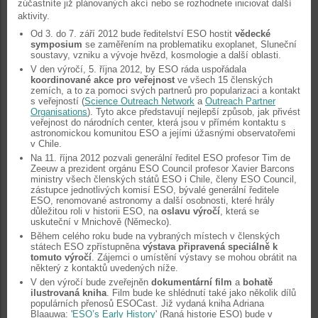
zúčastníte již plánovaných akcí nebo se rozhodnete iniciovat další
aktivity.
Od 3. do 7. září 2012 bude ředitelství ESO hostit
vědecké
symposium
se zaměřením na problematiku exoplanet, Sluneční
soustavy, vzniku a vývoje hvězd, kosmologie a další oblasti.
V den výročí, 5. října 2012, by ESO ráda uspořádala
koordinované akce pro veřejnost
ve všech 15 členských
zemích, a to za pomoci svých partnerů pro popularizaci a kontakt
s veřejností (
Science Outreach Network
a
Outreach Partner
Organisations
). Tyto akce představují nejlepší způsob, jak přivést
veřejnost do národních center, která jsou v přímém kontaktu s
astronomickou komunitou ESO a jejími úžasnými observatořemi
v Chile.
Na 11. října 2012 pozvali generální ředitel ESO profesor Tim de
Zeeuw a prezident orgánu ESO Council profesor Xavier Barcons
ministry všech členských států ESO i Chile, členy ESO Council,
zástupce jednotlivých komisí ESO, bývalé generální ředitele
ESO, renomované astronomy a další osobnosti, které hrály
důležitou roli v historii ESO, na
oslavu výročí
, která se
uskuteční v Mnichově (Německo).
Během celého roku bude na vybraných místech v členských
státech ESO zpřístupněna
výstava připravená speciálně k
tomuto výročí
. Zájemci o umístění výstavy se mohou obrátit na
některý z kontaktů uvedených níže.
V den výročí bude zveřejněn
dokumentární film
a
bohatě
ilustrovaná kniha
. Film bude ke shlédnutí také jako několik dílů
populárních přenosů ESOCast. Již vydaná kniha Adriana
Blaauwa: '
ESO’s Early History
' (Raná historie ESO) bude v