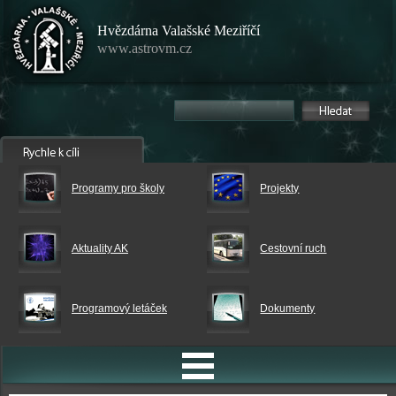
Hvězdárna Valašské Meziříčí
www.astrovm.cz
Programy pro školy
Projekty
Aktuality AK
Cestovní ruch
Programový letáček
Dokumenty