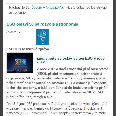
Nacházíte se:
Úvodní
»
Aktuality AK
»
ESO oslaví 50 let rozvoje
astronomie
ESO oslaví 50 let rozvoje astronomie
05.01.2012
ESO 002/12 tisková zpráva
Zúčastněte se oslav výročí ESO v roce
2012
V roce 2012 oslaví Evropská jižní observatoř
(ESO), přední mezinárodní astronomická
organizace, 50. výročí svého založení. Tento významný rok je
příležitostí ohlédnout se do historie ESO a oslavit její vědecké i
technické úspěchy, a také pohlédnout do budoucnosti na příští
ambiciózní programy. V průběhu jubilejního roku 2012 ESO
plánuje řadu zajímavých akcí.
Dne 5. října 1962 podepsali v Paříži zástupci pěti evropských států
– Belgie, Francie, Německa, Nizozemí a Švédska
[1]
dokument
nazvaný ‚ESO Convention‘. Jejich podpisy reprezentovaly formální