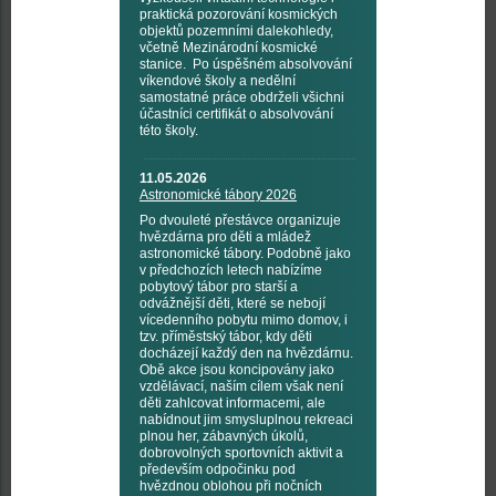
praktická pozorování kosmických
objektů pozemními dalekohledy,
včetně Mezinárodní kosmické
stanice. Po úspěšném absolvování
víkendové školy a nedělní
samostatné práce obdrželi všichni
účastníci certifikát o absolvování
této školy.
11.05.2026
Astronomické tábory 2026
Po dvouleté přestávce organizuje
hvězdárna pro děti a mládež
astronomické tábory. Podobně jako
v předchozích letech nabízíme
pobytový tábor pro starší a
odvážnější děti, které se nebojí
vícedenního pobytu mimo domov, i
tzv. příměstský tábor, kdy děti
docházejí každý den na hvězdárnu.
Obě akce jsou koncipovány jako
vzdělávací, naším cílem však není
děti zahlcovat informacemi, ale
nabídnout jim smysluplnou rekreaci
plnou her, zábavných úkolů,
dobrovolných sportovních aktivit a
především odpočinku pod
hvězdnou oblohou při nočních