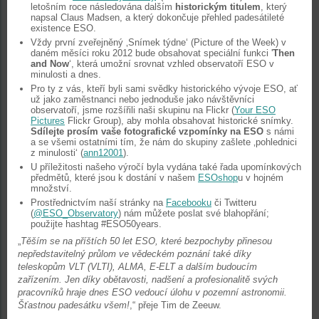
letošním roce následována dalším
historickým titulem
, který
napsal Claus Madsen, a který dokončuje přehled padesátileté
existence ESO.
Vždy první zveřejněný ‚Snímek týdne‘ (Picture of the Week) v
daném měsíci roku 2012 bude obsahovat speciální funkci '
Then
and Now
‘, která umožní srovnat vzhled observatoří ESO v
minulosti a dnes.
Pro ty z vás, kteří byli sami svědky historického vývoje ESO, ať
už jako zaměstnanci nebo jednoduše jako návštěvníci
observatoří, jsme rozšířili naši skupinu na Flickr (
Your ESO
Pictures
Flickr Group), aby mohla obsahovat historické snímky.
Sdílejte prosím vaše fotografické vzpomínky na ESO
s námi
a se všemi ostatními tím, že nám do skupiny zašlete ‚pohlednici
z minulosti‘ (
ann12001
).
U příležitosti našeho výročí byla vydána také řada upomínkových
předmětů, které jsou k dostání v našem
ESOshop
u v hojném
množství.
Prostřednictvím naší stránky na
Facebooku
či Twitteru
(
@ESO_Observatory
) nám můžete poslat své blahopřání;
použijte hashtag #ESO50years.
„
Těším se na příštích 50 let ESO, které bezpochyby přinesou
nepředstavitelný průlom ve vědeckém poznání také díky
teleskopům VLT (VLTI), ALMA, E-ELT a dalším budoucím
zařízením. Jen díky obětavosti, nadšení a profesionalitě svých
pracovníků hraje dnes ESO vedoucí úlohu v pozemní astronomii.
Šťastnou padesátku všem!
,“ přeje Tim de Zeeuw.