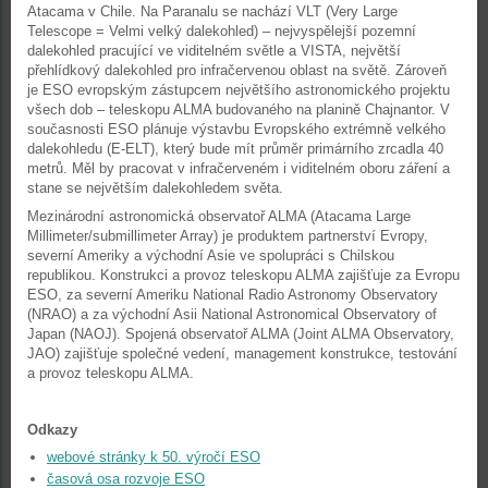
Atacama v Chile. Na Paranalu se nachází VLT (Very Large
Telescope = Velmi velký dalekohled) – nejvyspělejší pozemní
dalekohled pracující ve viditelném světle a VISTA, největší
přehlídkový dalekohled pro infračervenou oblast na světě. Zároveň
je ESO evropským zástupcem největšího astronomického projektu
všech dob – teleskopu ALMA budovaného na planině Chajnantor. V
současnosti ESO plánuje výstavbu Evropského extrémně velkého
dalekohledu (E-ELT), který bude mít průměr primárního zrcadla 40
metrů. Měl by pracovat v infračerveném i viditelném oboru záření a
stane se největším dalekohledem světa.
Mezinárodní astronomická observatoř ALMA (Atacama Large
Millimeter/submillimeter Array) je produktem partnerství Evropy,
severní Ameriky a východní Asie ve spolupráci s Chilskou
republikou. Konstrukci a provoz teleskopu ALMA zajišťuje za Evropu
ESO, za severní Ameriku National Radio Astronomy Observatory
(NRAO) a za východní Asii National Astronomical Observatory of
Japan (NAOJ). Spojená observatoř ALMA (Joint ALMA Observatory,
JAO) zajišťuje společné vedení, management konstrukce, testování
a provoz teleskopu ALMA.
Odkazy
webové stránky k 50. výročí ESO
časová osa rozvoje ESO