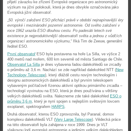
přijetí závazku ke zřízení Evropské organizace pro astronomický
výzkum na jižní polokouli, která je dnes obvykle označována jako
Evropská jižní observatoř.
„
50. výročí založení ESO přichází právě v období nejnapínavější éry
evropské i mezinárodní pozemní astronomie. Od svého založení v
roce 1962 urazila ESO dlouhou cestu. Po padesáti letech své
existence je nejproduktivnější observatoří světa a jednou z vůdčích
organizací astronomického výzkumu
,“ říká Tim de Zeeuw, generální
ředitel ESO.
První observatoř
ESO byla postavena na hoře La Silla, ve výšce 2
400 metrů nad mořem, 600 km severně od města Santiago de Chile.
Observatoř La Silla
je dnes vybavena řadou dalekohledů se zrcadly
o průměru až 3,6 m. Nachází se zde například dalekohled NTT (
New
Technology Telescope
), který dláždil cestu novým technologiím i
designu astronomických dalekohledů a byl prvním teleskopem
vybaveným počítačově řízenou aktivní optikou primárního zrcadla –
technologií vyvinutou na ESO, která je dnes používána u většiny
velkých dalekohledů světa. Nalezneme zde také dalekohled
ESO o
průměru 3,6 m
, který je nyní spojen s nejlepším světovým lovcem
exoplanet, spektrografem
HARPS
.
Druhá observatoř, kterou ESO zprovoznila, byl Paranal, domov
komplexu dalekohledů VLT (
Very Large Telescope
). Vědecká práce
na této observatoři byla zahájena v roce 1999. Dnes je VLT
vlajkovou lodí evropské astronomie a jediným velkým dalekohledem