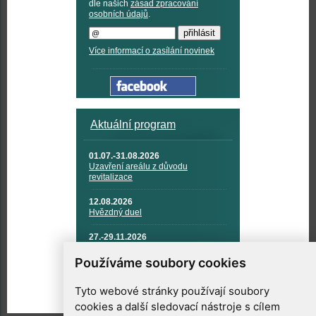
dle našich
zásad zpracování
osobních údajů
.
Více informací o zasílání novinek
Aktuální program
01.07.-31.08.2026
Uzavření areálu z důvodu
revitalizace
12.08.2026
Hvězdný duel
27.-29.11.2026
KOSMONAUTIKA, RAKETOVÁ
TECHNIKA A KOSMICKÉ
Používáme soubory cookies
TECHNOLOGIE
Tyto webové stránky používají soubory
cookies a další sledovací nástroje s cílem