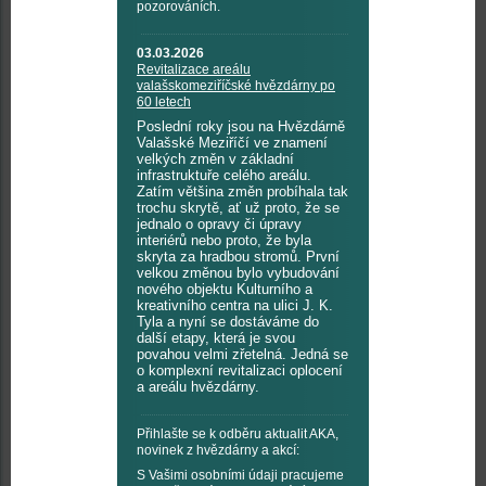
pozorováních.
03.03.2026
Revitalizace areálu
valašskomeziříčské hvězdárny po
60 letech
Poslední roky jsou na Hvězdárně
Valašské Meziříčí ve znamení
velkých změn v základní
infrastruktuře celého areálu.
Zatím většina změn probíhala tak
trochu skrytě, ať už proto, že se
jednalo o opravy či úpravy
interiérů nebo proto, že byla
skryta za hradbou stromů. První
velkou změnou bylo vybudování
nového objektu Kulturního a
kreativního centra na ulici J. K.
Tyla a nyní se dostáváme do
další etapy, která je svou
povahou velmi zřetelná. Jedná se
o komplexní revitalizaci oplocení
a areálu hvězdárny.
Přihlašte se k odběru aktualit AKA,
novinek z hvězdárny a akcí:
S Vašimi osobními údaji pracujeme