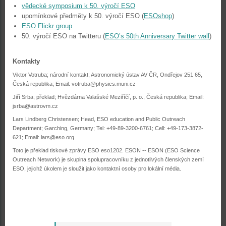
vědecké symposium k 50. výročí ESO
upomínkové předměty k 50. výročí ESO (
ESOshop
)
ESO Flickr group
50. výročí ESO na Twitteru (
ESO’s 50th Anniversary Twitter wall
)
Kontakty
Viktor Votruba; národní kontakt; Astronomický ústav AV ČR, Ondřejov 251 65,
Česká republika; Email:
votruba@physics.muni.cz
Jiří Srba; překlad; Hvězdárna Valašské Meziříčí, p. o., Česká republika; Email:
jsrba@astrovm.cz
Lars Lindberg Christensen; Head, ESO education and Public Outreach
Department; Garching, Germany; Tel: +49-89-3200-6761; Cell: +49-173-3872-
621; Email:
lars@eso.org
Toto je překlad tiskové zprávy ESO eso1202. ESON -- ESON (ESO Science
Outreach Network) je skupina spolupracovníku z jednotlivých členských zemí
ESO, jejichž úkolem je sloužit jako kontaktní osoby pro lokální média.