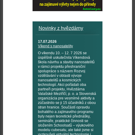
Novinky z hvězdárny
17.07.2026
Víkend s nanosatelity
O víkendu 10. – 12. 7 2026 se
úspěšně uskutečnila Víkendová
škola návrhu a stavby nanosatelitů
v rámci projektu přeshraniční
spolupráce s názvem Rozvoj
vzdělávání v oblasti vývoje
nanosatelitů a kosmických
technologií. Akci pořádali oba
partneři projektu, Hvězdárna
Valašské Meziříčí, p. o. a Slovenská
organizácia pre vesmírné aktivity a
zúčastnilo se ji 15 účastníků z obou
stran hranice. Součástí opravdu
bohatého a zajímavého programu
byly nejen teoretické přednášky,
semináře, praktické činnosti se
složením Schoolsatů – výukového
modelu cubesatu, ale také jsme si
vyzkoušeli virtuální technologie i