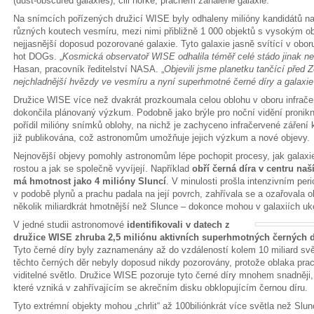
(dust-obscured galaxies), čili horké, prachem zahalené galaxie.
Na snímcích pořízených družicí WISE byly odhaleny milióny kandidátů n
různých koutech vesmíru, mezi nimi přibližně 1 000 objektů s vysokým o
nejjasnější doposud pozorované galaxie. Tyto galaxie jasně svítící v obor
hot DOGs. „
Kosmická observatoř WISE odhalila téměř celé stádo jinak ne
Hasan, pracovník ředitelství NASA. „
Objevili jsme planetku tančící před Z
nejchladnější hvězdy ve vesmíru a nyní superhmotné černé díry a galaxi
Družice WISE více než dvakrát prozkoumala celou oblohu v oboru infrače
dokončila plánovaný výzkum. Podobně jako brýle pro noční vidění pronik
pořídil milióny snímků oblohy, na nichž je zachyceno infračervené záření
již publikována, což astronomům umožňuje jejich výzkum a nové objevy.
Nejnovější objevy pomohly astronomům lépe pochopit procesy, jak galaxie 
rostou a jak se společně vyvíjejí. Například
obří černá díra v centru naš
má hmotnost jako 4 milióny Sluncí
. V minulosti prošla intenzivním pe
v podobě plynů a prachu padala na její povrch, zahřívala se a ozařovala ok
několik miliardkrát hmotnější než Slunce – dokonce mohou v galaxiích uk
V jedné studii astronomové
identifikovali v datech z
družice WISE zhruba 2,5 miliónu aktivních superhmotných černých 
Tyto černé díry byly zaznamenány až do vzdáleností kolem 10 miliard svě
těchto černých děr nebyly doposud nikdy pozorovány, protože oblaka prach
viditelné světlo. Družice WISE pozoruje tyto černé díry mnohem snadněji, 
které vzniká v zahřívajícím se akrečním disku obklopujícím černou díru.
Tyto extrémní objekty mohou „chrlit“ až 100biliónkrát více světla než Sl