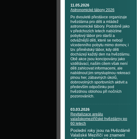
11.05.2026
Astronomické tábory 2026
Po dvouleté přestávce organizuje
hvězdárna pro děti a mládež
astronomické tábory. Podobně jako
v předchozích letech nabízíme
pobytový tábor pro starší a
odvážnější děti, které se nebojí
vícedenního pobytu mimo domov, i
tzv. příměstský tábor, kdy děti
docházejí každý den na hvězdárnu.
Obě akce jsou koncipovány jako
vzdělávací, naším cílem však není
děti zahlcovat informacemi, ale
nabídnout jim smysluplnou rekreaci
plnou her, zábavných úkolů,
dobrovolných sportovních aktivit a
především odpočinku pod
hvězdnou oblohou při nočních
pozorováních.
03.03.2026
Revitalizace areálu
valašskomeziříčské hvězdárny po
60 letech
Poslední roky jsou na Hvězdárně
Valašské Meziříčí ve znamení