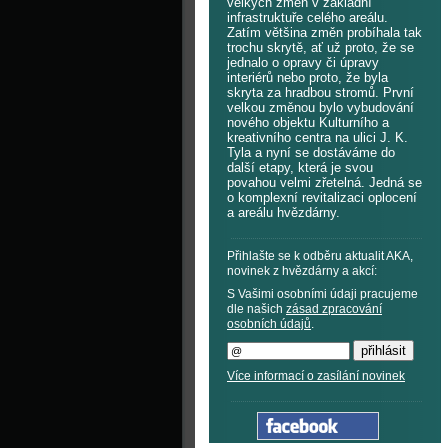
velkých změn v základní
infrastruktuře celého areálu.
Zatím většina změn probíhala tak
trochu skrytě, ať už proto, že se
jednalo o opravy či úpravy
interiérů nebo proto, že byla
skryta za hradbou stromů. První
velkou změnou bylo vybudování
nového objektu Kulturního a
kreativního centra na ulici J. K.
Tyla a nyní se dostáváme do
další etapy, která je svou
povahou velmi zřetelná. Jedná se
o komplexní revitalizaci oplocení
a areálu hvězdárny.
Přihlašte se k odběru aktualit AKA,
novinek z hvězdárny a akcí:
S Vašimi osobními údaji pracujeme
dle našich
zásad zpracování
osobních údajů
.
Více informací o zasílání novinek