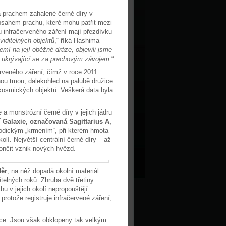
a prachem zahalené černé díry v
bsahem prachu, které mohu patřit mezi
u infračerveného záření mají přezdívku
viditelných objektů
,“ říká Hashima
emí na její oběžné dráze, objevili jsme
e ukrývající se za prachovým závojem
.“
rveného záření, čímž v roce 2011
nou tmou, dalekohled na palubě družice
 kosmických objektů. Veškerá data byla
a monstrózní černé díry v jejich jádru
í Galaxie, označovaná Sagittarius A,
riodickým „krmením“, při kterém hmota
olí. Největší centrální černé díry – až
ončit vznik nových hvězd.
děr
, na něž dopadá okolní materiál.
telných roků. Zhruba dvě třetiny
u v jejich okolí nepropouštějí
protože registruje infračervené záření,
unce. Jsou však obklopeny tak velkým