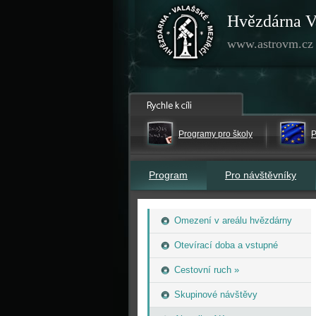
Hvězdárna V
www.astrovm.cz
Programy pro školy
P
Program
Pro návštěvníky
Omezení v areálu hvězdárny
Otevírací doba a vstupné
Cestovní ruch »
Skupinové návštěvy