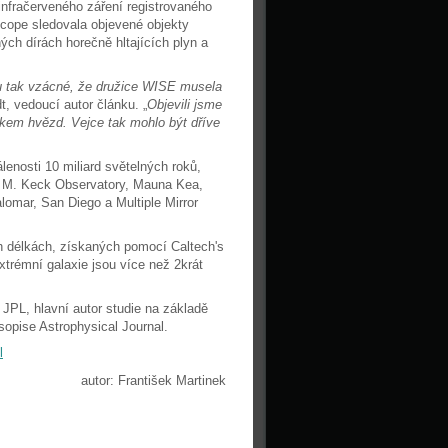
infračerveného záření registrovaného
ope sledovala objevené objekty
ých dírách horečně hltajících plyn a
u tak vzácné, že družice WISE musela
dt, vedoucí autor článku. „
Objevili jsme
nikem hvězd. Vejce tak mohlo být dříve
lenosti 10 miliard světelných roků,
. M. Keck Observatory, Mauna Kea,
omar, San Diego a Multiple Mirror
h délkách, získaných pomocí Caltech's
xtrémní galaxie jsou více než 2krát
 JPL, hlavní autor studie na základě
opise Astrophysical Journal.
l
autor: František Martinek