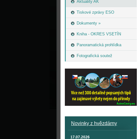
Aktuality AK
Tiskové zprávy ESO
Dokumenty »
Kniha - OKRES VSETÍN
Panoramatická prohlídka
Fotografická soutež
Novinky z hvězdárny
17.07.2026