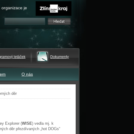
 organizace je
gramový letáček
Dokumenty
tem
O nás
erných děr
y Explorer (
WISE
) vedla mj. k
rných děr přezdívaných „hot DOGs“