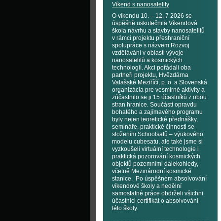
Víkend s nanosatelity
O víkendu 10. – 12. 7 2026 se
úspěšně uskutečnila Víkendová
škola návrhu a stavby nanosatelitů
v rámci projektu přeshraniční
spolupráce s názvem Rozvoj
vzdělávání v oblasti vývoje
nanosatelitů a kosmických
technologií. Akci pořádali oba
partneři projektu, Hvězdárna
Valašské Meziříčí, p. o. a Slovenská
organizácia pre vesmírné aktivity a
zúčastnilo se ji 15 účastníků z obou
stran hranice. Součástí opravdu
bohatého a zajímavého programu
byly nejen teoretické přednášky,
semináře, praktické činnosti se
složením Schoolsatů – výukového
modelu cubesatu, ale také jsme si
vyzkoušeli virtuální technologie i
praktická pozorování kosmických
objektů pozemními dalekohledy,
včetně Mezinárodní kosmické
stanice. Po úspěšném absolvování
víkendové školy a nedělní
samostatné práce obdrželi všichni
účastníci certifikát o absolvování
této školy.