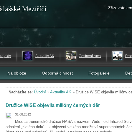
alašské Meziříčí
Zřizovatelem
rojekty
Aktuality AK
Cestovní ruch
Pro
Na obloze
Odborná činnost
Fotogalerie
Dě
Nacházíte se:
Úvodní
»
Aktuality AK
»
Družice WISE objevila milióny č
Družice WISE objevila milióny černých děr
31.08.2012
Mise astronomické družice NASA s názvem Wide-field Infrared Surve
odhalení „zlatého dolu“ – k objevení velkého množství superhmotných če