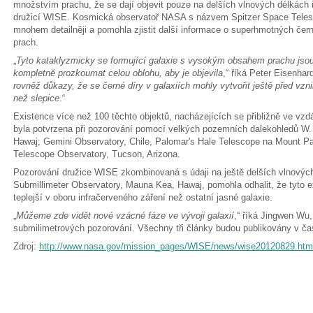
množstvím prachu, že se dají objevit pouze na delších vlnových délkách 
družicí WISE. Kosmická observatoř NASA s názvem Spitzer Space Telesc
mnohem detailněji a pomohla zjistit další informace o superhmotných čern
prach.
„
Tyto kataklyzmicky se formující galaxie s vysokým obsahem prachu jso
kompletně prozkoumat celou oblohu, aby je objevila
,“ říká Peter Eisenhar
rovněž důkazy, že se černé díry v galaxiích mohly vytvořit ještě před vz
než slepice
.“
Existence více než 100 těchto objektů, nacházejících se přibližně ve vzdá
byla potvrzena při pozorování pomocí velkých pozemních dalekohledů W
Hawaj; Gemini Observatory, Chile, Palomar's Hale Telescope na Mount Pal
Telescope Observatory, Tucson, Arizona.
Pozorování družice WISE zkombinovaná s údaji na ještě delších vlnovýc
Submillimeter Observatory, Mauna Kea, Hawaj, pomohla odhalit, že tyto e
teplejší v oboru infračerveného záření než ostatní jasné galaxie.
„
Můžeme zde vidět nové vzácné fáze ve vývoji galaxií
,“ říká Jingwen Wu,
submilimetrových pozorování. Všechny tři články budou publikovány v čas
Zdroj:
http://www.nasa.gov/mission_pages/WISE/news/wise20120829.htm