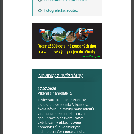
Fotografická soutež
Novinky z hvězdárny
17.07.2026
Víkend s nanosatelity
O víkendu 10. – 12. 7 2026 se
úspěšně uskutečnila Víkendová
škola návrhu a stavby nanosatelitů
v rámci projektu přeshraniční
spolupráce s názvem Rozvoj
vzdělávání v oblasti vývoje
nanosatelitů a kosmických
technologií. Akci pořádali oba