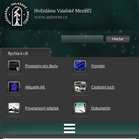
Hvězdárna Valašské Meziříčí
www.astrovm.cz
Programy pro školy
Projekty
Aktuality AK
Cestovní ruch
Programový letáček
Dokumenty