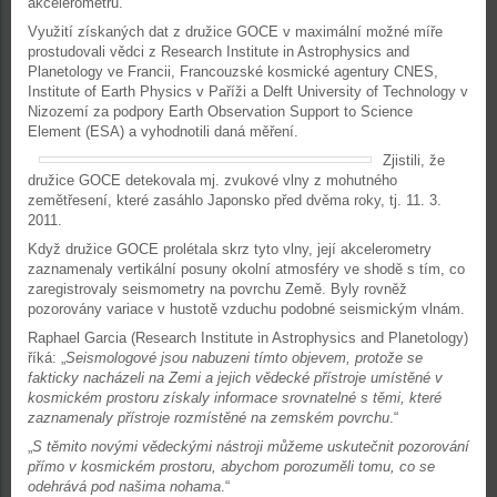
akcelerometrů.
Využití získaných dat z družice GOCE v maximální možné míře
prostudovali vědci z Research Institute in Astrophysics and
Planetology ve Francii, Francouzské kosmické agentury CNES,
Institute of Earth Physics v Paříži a Delft University of Technology v
Nizozemí za podpory Earth Observation Support to Science
Element (ESA) a vyhodnotili daná měření.
Zjistili, že
družice GOCE detekovala mj. zvukové vlny z mohutného
zemětřesení, které zasáhlo Japonsko před dvěma roky, tj. 11. 3.
2011.
Když družice GOCE prolétala skrz tyto vlny, její akcelerometry
zaznamenaly vertikální posuny okolní atmosféry ve shodě s tím, co
zaregistrovaly seismometry na povrchu Země. Byly rovněž
pozorovány variace v hustotě vzduchu podobné seismickým vlnám.
Raphael Garcia (Research Institute in Astrophysics and Planetology)
říká: „
Seismologové jsou nabuzeni tímto objevem, protože se
fakticky nacházeli na Zemi a jejich vědecké přístroje umístěné v
kosmickém prostoru získaly informace srovnatelné s těmi, které
zaznamenaly přístroje rozmístěné na zemském povrchu
.“
„
S těmito novými vědeckými nástroji můžeme uskutečnit pozorování
přímo v kosmickém prostoru, abychom porozuměli tomu, co se
odehrává pod našima nohama
.“