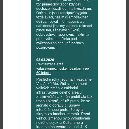
vícedenního pobytu mimo domov, i
tzv. příměstský tábor, kdy děti
docházejí každý den na hvězdárnu.
Obě akce jsou koncipovány jako
vzdělávací, naším cílem však není
děti zahlcovat informacemi, ale
nabídnout jim smysluplnou rekreaci
plnou her, zábavných úkolů,
dobrovolných sportovních aktivit a
především odpočinku pod
hvězdnou oblohou při nočních
pozorováních.
03.03.2026
Revitalizace areálu
valašskomeziříčské hvězdárny po
60 letech
Poslední roky jsou na Hvězdárně
Valašské Meziříčí ve znamení
velkých změn v základní
infrastruktuře celého areálu.
Zatím většina změn probíhala tak
trochu skrytě, ať už proto, že se
jednalo o opravy či úpravy
interiérů nebo proto, že byla
skryta za hradbou stromů. První
velkou změnou bylo vybudování
nového objektu Kulturního a
kreativního centra na ulici J. K.