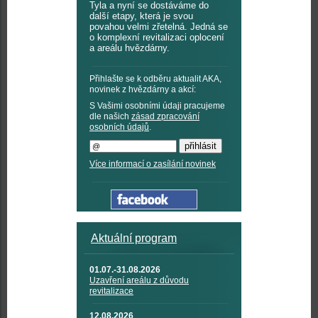
Tyla a nyní se dostáváme do
další etapy, která je svou
povahou velmi zřetelná. Jedná se
o komplexní revitalizaci oplocení
a areálu hvězdárny.
Přihlašte se k odběru aktualit AKA,
novinek z hvězdárny a akcí:
S Vašimi osobními údaji pracujeme
dle našich
zásad zpracování
osobních údajů
.
Více informací o zasílání novinek
Aktuální program
01.07.-31.08.2026
Uzavření areálu z důvodu
revitalizace
12.08.2026