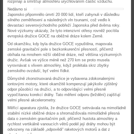
rozpínají a smršťují atmosféru urychlováním částic vzduchu.
Nedávno si
Japonsko připomnělo úmrtí 20 000 lidí, kteří zahynuli v důsledku
silného zemětřesení a následných vln tsunami, což vedlo k
devastaci severovýchodního pobřeží Japonska před dvěma roky.
Nové výzkumy ukázaly, že tyto intenzivní otřesy rovněž pocítila
evropská družice GOCE na oběžné dráze kolem Země.
Od okamžiku, kdy byla družice GOCE vypuštěna, mapovala
zemské gravitační pole s bezkonkurenční přesností, přičemž
obíhala na mnohem nižší oběžné dráze, než většina výzkumných
družic. Avšak ve výšce méně než 270 km se proto musela
vyrovnávat s vlivem atmosféry, když prolétala skrz zbytky
zemského ovzduší, byť velmi řídké.
Důmyslně zkonstruovaná družice je vybavena zdokonalenými
iontovými motory, které okamžitě kompenzují jakýkoliv zjištěný
odpor působící na družici, a to odpovídající velmi přesně
vypočítanou korekcí dráhy. Tato měření odporu (brždění) zajišťují
velmi přesné akcelerometry.
Měřící aparatura zjistila, že družice GOCE setrvávala na mimořádně
stabilní nízké oběžné dráze a shromažďovala mimořádně přesná
data o zemském gravitačním poli, přičemž hustota atmosféry a
rychlost vertikálně vanoucích větrů podél její dráhy mohou být
odvozeny na základě „odpovědi“ raketových motorů a dat z