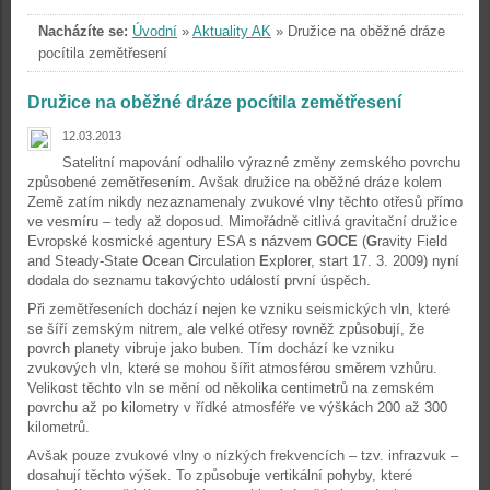
Nacházíte se:
Úvodní
»
Aktuality AK
»
Družice na oběžné dráze
pocítila zemětřesení
Družice na oběžné dráze pocítila zemětřesení
12.03.2013
Satelitní mapování odhalilo výrazné změny zemského povrchu
způsobené zemětřesením. Avšak družice na oběžné dráze kolem
Země zatím nikdy nezaznamenaly zvukové vlny těchto otřesů přímo
ve vesmíru – tedy až doposud. Mimořádně citlivá gravitační družice
Evropské kosmické agentury ESA s názvem
GOCE
(
G
ravity Field
and Steady-State
O
cean
C
irculation
E
xplorer, start 17. 3. 2009) nyní
dodala do seznamu takovýchto událostí první úspěch.
Při zemětřeseních dochází nejen ke vzniku seismických vln, které
se šíří zemským nitrem, ale velké otřesy rovněž způsobují, že
povrch planety vibruje jako buben. Tím dochází ke vzniku
zvukových vln, které se mohou šířit atmosférou směrem vzhůru.
Velikost těchto vln se mění od několika centimetrů na zemském
povrchu až po kilometry v řídké atmosféře ve výškách 200 až 300
kilometrů.
Avšak pouze zvukové vlny o nízkých frekvencích – tzv. infrazvuk –
dosahují těchto výšek. To způsobuje vertikální pohyby, které