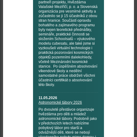
partneři projektu, Hvězdárna
Valašské Meziříčí, p. o. a Slovenská
organizácia pre vesmírné aktivity a
zúčastnilo se ji 15 účastníků z obou
stran hranice. Součástí opravdu
bohatého a zajímavého programu
byly nejen teoretické přednášky,
semináře, praktické činnosti se
složením Schoolsatů – výukového
modelu cubesatu, ale také jsme si
vyzkoušeli virtuální technologie i
praktická pozorování kosmických
objektů pozemními dalekohledy,
včetně Mezinárodní kosmické
stanice. Po úspěšném absolvování
víkendové školy a nedělní
samostatné práce obdrželi všichni
účastníci certifikát o absolvování
této školy.
11.05.2026
Astronomické tábory 2026
Po dvouleté přestávce organizuje
hvězdárna pro děti a mládež
astronomické tábory. Podobně jako
v předchozích letech nabízíme
pobytový tábor pro starší a
odvážnější děti, které se nebojí