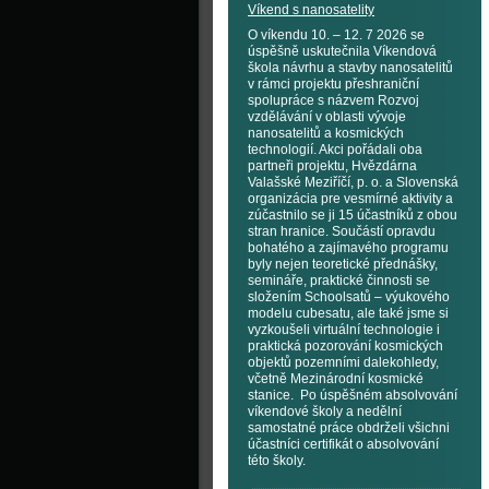
Víkend s nanosatelity
O víkendu 10. – 12. 7 2026 se
úspěšně uskutečnila Víkendová
škola návrhu a stavby nanosatelitů
v rámci projektu přeshraniční
spolupráce s názvem Rozvoj
vzdělávání v oblasti vývoje
nanosatelitů a kosmických
technologií. Akci pořádali oba
partneři projektu, Hvězdárna
Valašské Meziříčí, p. o. a Slovenská
organizácia pre vesmírné aktivity a
zúčastnilo se ji 15 účastníků z obou
stran hranice. Součástí opravdu
bohatého a zajímavého programu
byly nejen teoretické přednášky,
semináře, praktické činnosti se
složením Schoolsatů – výukového
modelu cubesatu, ale také jsme si
vyzkoušeli virtuální technologie i
praktická pozorování kosmických
objektů pozemními dalekohledy,
včetně Mezinárodní kosmické
stanice. Po úspěšném absolvování
víkendové školy a nedělní
samostatné práce obdrželi všichni
účastníci certifikát o absolvování
této školy.