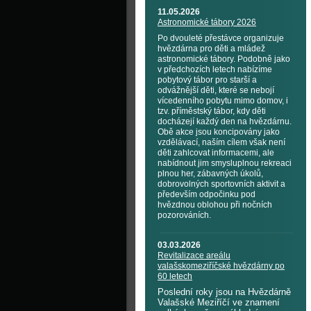
11.05.2026
Astronomické tábory 2026
Po dvouleté přestávce organizuje
hvězdárna pro děti a mládež
astronomické tábory. Podobně jako
v předchozích letech nabízíme
pobytový tábor pro starší a
odvážnější děti, které se nebojí
vícedenního pobytu mimo domov, i
tzv. příměstský tábor, kdy děti
docházejí každý den na hvězdárnu.
Obě akce jsou koncipovány jako
vzdělávací, naším cílem však není
děti zahlcovat informacemi, ale
nabídnout jim smysluplnou rekreaci
plnou her, zábavných úkolů,
dobrovolných sportovních aktivit a
především odpočinku pod
hvězdnou oblohou při nočních
pozorováních.
03.03.2026
Revitalizace areálu
valašskomeziříčské hvězdárny po
60 letech
Poslední roky jsou na Hvězdárně
Valašské Meziříčí ve znamení