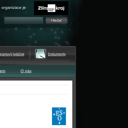
 organizace je
gramový letáček
Dokumenty
tem
O nás