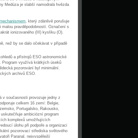
iny Medúza je slabší namodralá hvězda
 mechanismem
, který zdánlivě porušuje
mi malou pravděpodobností. Označení s
krát ionizovaného (III) kyslíku (O).
ě, než by se dalo očekávat v případě
kohledů a přístrojů ESO astronomické
ly. Program využívá krátkých úseků
ědecká pozorování byl minimální.
deckých archivů ESO.
 v současnosti provozuje jedny z
odporuje celkem 16 zemí: Belgie,
zozemsko, Portugalsko, Rakousko,
O uskutečňuje ambiciózní program
cích komplexů umožňujících
oucí úlohu při podpoře a organizaci
kátní pozorovací střediska světového
atoři Paranal, nejvyspělejší