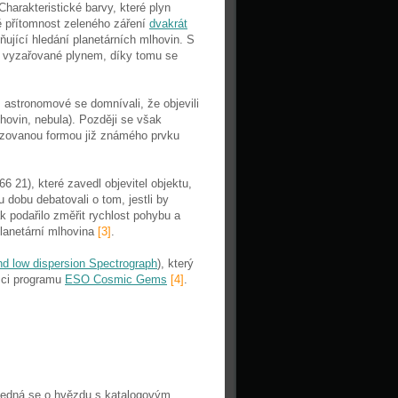
Charakteristické barvy, které plyn
ně přítomnost zeleného záření
dvakrát
ňující hledání planetárních mlhovin. S
y vyzařované plynem, díky tomu se
 astronomové se domnívali, že objevili
hovin, nebula). Později se však
zovanou formou již známého prvku
6 21), které zavedl objevitel objektu,
 dobu debatovali o tom, jestli by
k podařilo změřit rychlost pohybu a
planetární mlhovina
[3]
.
d low dispersion Spectrograph
), který
mci programu
ESO Cosmic Gems
[4]
.
 jedná se o hvězdu s katalogovým