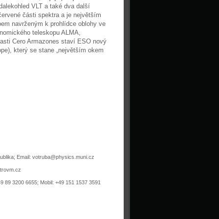
 dalekohled VLT a také dva další
ervené části spektra a je největším
pem navrženým k prohlídce oblohy ve
ronomického teleskopu ALMA,
blasti Cero Armazones staví ESO nový
ope), který se stane „největším okem
publika; Email: votruba@physics.muni.cz
strovm.cz
49 89 3200 6655; Mobil: +49 151 1537 3591