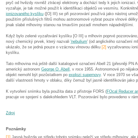
pryč od hvězdy rovněž ztrácejí elektrony a dochází tedy k jejich ionizaci. 
vyzařuje, je tak možné použít k identifikaci objektů ve vesmíru. Konkrét
ionizovaného kyslíku
([O] III) se při pozorování používá jako nástroj umož
použitím příslušných filtrů mohou astronomové vybrat pouze vlnové délk
jinak slabé mlhoviny stanou na tmavším pozadí mnohem nápadnějšími.
Když bylo zelené vyzařování kyslíku [O III] u mlhovin poprvé pozorováno,
nový chemický prvek, který nazvali
'nebulium
' (od anglického označení ml
ukázalo, že se jedná pouze o vzácnou vlnovou délku
[2]
vyzařovanou ioni
kyslíku.
Tato mlhovina má ještě další katalogové označení Abell 21 (přesněji PN A6
americký astronom
George O. Abell
, v roce 1955. Astronomové po nějakou
objekt nemohl být pozůstatkem po
explozi supernovy
. V roce 1970 se vša
další vlastnosti hmoty v oblaku, díky čemuž byl jasně identifikován jako 
K vytvoření snímku byla použita data z přístroje FORS (
FOcal Reducer an
pracuje ve spojení s dalekohledem VLT. Pozorování bylo provedeno v rá
Zdroj
Poznámky
[1]
Jasná hvězda ve středu tohoto snímku neleží ve středu mlhoviny, ale