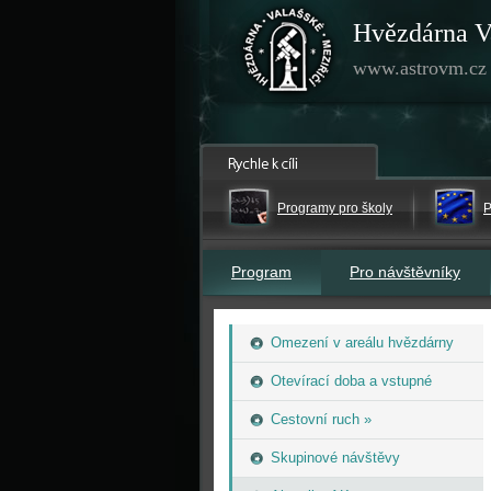
Hvězdárna V
www.astrovm.cz
Programy pro školy
P
Program
Pro návštěvníky
Omezení v areálu hvězdárny
Otevírací doba a vstupné
Cestovní ruch »
Skupinové návštěvy