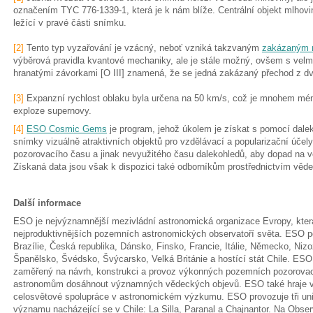
označením TYC 776-1339-1, která je k nám blíže. Centrální objekt mlhov
ležící v pravé části snímku.
[2]
Tento typ vyzařování je vzácný, neboť vzniká takzvaným
zakázaným
výběrová pravidla kvantové mechaniky, ale je stále možný, ovšem s vel
hranatými závorkami [O III] znamená, že se jedná zakázaný přechod z dva
[3]
Expanzní rychlost oblaku byla určena na 50 km/s, což je mnohem mén
exploze supernovy.
[4]
ESO Cosmic Gems
je program, jehož úkolem je získat s pomocí dale
snímky vizuálně atraktivních objektů pro vzdělávací a popularizační úče
pozorovacího času a jinak nevyužitého času dalekohledů, aby dopad na v
Získaná data jsou však k dispozici také odborníkům prostřednictvím vě
Další informace
ESO je nejvýznamnější mezivládní astronomická organizace Evropy, která
nejproduktivnějších pozemních astronomických observatoří světa. ESO p
Brazílie, Česká republika, Dánsko, Finsko, Francie, Itálie, Německo, Ni
Španělsko, Švédsko, Švýcarsko, Velká Británie a hostící stát Chile. ES
zaměřený na návrh, konstrukci a provoz výkonných pozemních pozorova
astronomům dosáhnout významných vědeckých objevů. ESO také hraje ved
celosvětové spolupráce v astronomickém výzkumu. ESO provozuje tři uni
významu nacházející se v Chile: La Silla, Paranal a Chajnantor. Na Observ