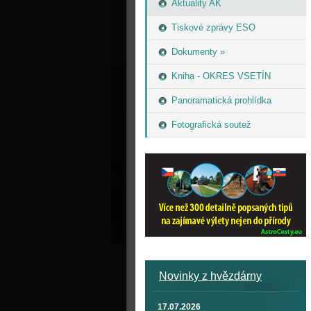
Aktuality AK
Tiskové zprávy ESO
Dokumenty »
Kniha - OKRES VSETÍN
Panoramatická prohlídka
Fotografická soutež
Novinky z hvězdárny
17.07.2026