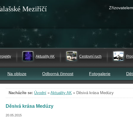
alašské Meziříčí
Zřizovatelem
rojekty
Aktuality AK
Cestovní ruch
Pro
Na obloze
Odborná činnost
Fotogalerie
Dě
Nacházíte se:
Úvodní
»
Aktuality AK
»
Děsivá krása Medúzy
Děsivá krása Medúzy
20.05.2015