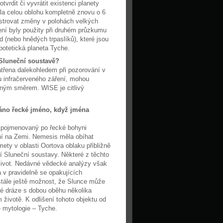
rdit či vyvrátit existenci planety
la celou oblohu kompletně znovu o 6
istrovat změny v polohách velkých
ení byly použity při druhém průzkumu
 (nebo hnědých trpaslíků), které jsou
potetická planeta Tyche.
 Sluneční soustavě?
atřena dalekohledem při pozorování v
ru infračerveného záření, mohou
ávným směrem. WISE je citlivý
ráno řecké jméno, když jména
t, pojmenovaný po řecké bohyni
ní na Zemi. Nemesis měla obíhat
ety v oblasti Oortova oblaku přibližně
tí Sluneční soustavy. Některé z těchto
 život. Nedávné vědecké analýzy však
 v pravidelně se opakujících
 stále ještě možnost, že Slunce může
é dráze s dobou oběhu několika
životě. K odlišení tohoto objektu od
é mytologie – Tyche.