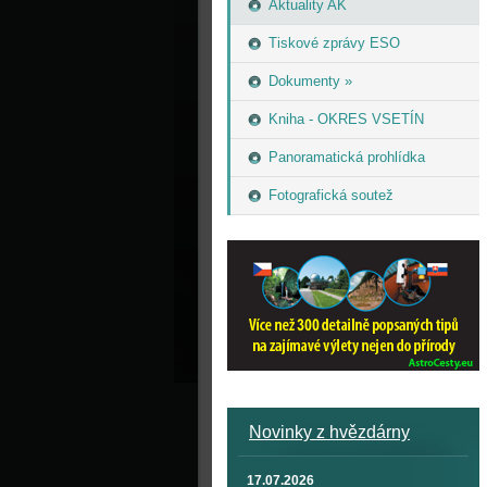
Aktuality AK
Tiskové zprávy ESO
Dokumenty »
Kniha - OKRES VSETÍN
Panoramatická prohlídka
Fotografická soutež
Novinky z hvězdárny
17.07.2026