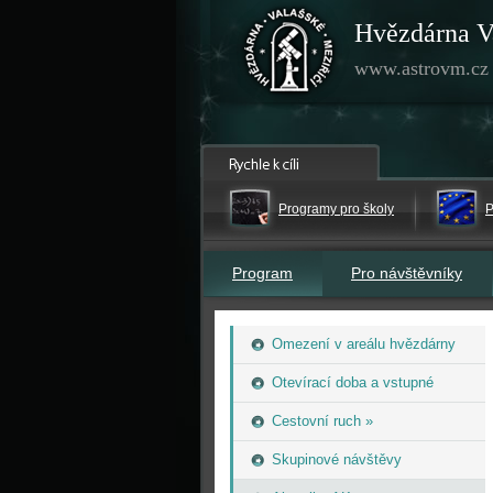
Hvězdárna V
www.astrovm.cz
Programy pro školy
P
Program
Pro návštěvníky
Omezení v areálu hvězdárny
Otevírací doba a vstupné
Cestovní ruch »
Skupinové návštěvy