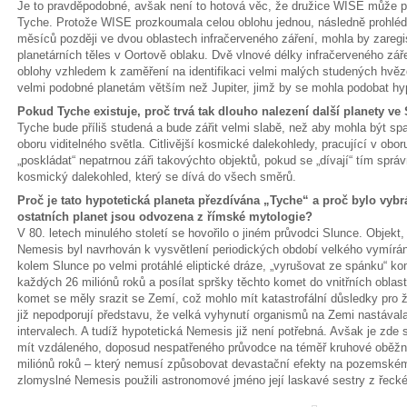
Je to pravděpodobné, avšak není to hotová věc, že družice WISE může potv
Tyche. Protože WISE prozkoumala celou oblohu jednou, následně prohléd
měsíců později ve dvou oblastech infračerveného záření, mohla by zareg
planetárních těles v Oortově oblaku. Dvě vlnové délky infračerveného zář
oblohy vzhledem k zaměření na identifikaci velmi malých studených hvězd
velmi podobné planetám větším než Jupiter, jimž by se mohla podobat hy
Pokud Tyche existuje, proč trvá tak dlouho nalezení další planety ve
Tyche bude příliš studená a bude zářit velmi slabě, než aby mohla být sp
oboru viditelného světla. Citlivější kosmické dalekohledy, pracující v obo
„poskládat“ nepatrnou záři takovýchto objektů, pokud se „dívají“ tím spr
kosmický dalekohled, který se dívá do všech směrů.
Proč je tato hypotetická planeta přezdívána „Tyche“ a proč bylo vyb
ostatních planet jsou odvozena z římské mytologie?
V 80. letech minulého století se hovořilo o jiném průvodci Slunce. Objek
Nemesis byl navrhován k vysvětlení periodických období velkého vymírá
kolem Slunce po velmi protáhlé eliptické dráze, „vyrušovat ze spánku“ kom
každých 26 miliónů roků a posílat spršky těchto komet do vnitřních oblas
komet se měly srazit se Zemí, což mohlo mít katastrofální důsledky pro
již nepodporují představu, že velká vyhynutí organismů na Zemi nastávala
intervalech. A tudíž hypotetická Nemesis již není potřebná. Avšak je zde
mít vzdáleného, doposud nespatřeného průvodce na téměř kruhové oběžn
miliónů roků – který nemusí způsobovat devastační efekty na pozemském 
zlomyslné Nemesis použili astronomové jméno její laskavé sestry z řeck