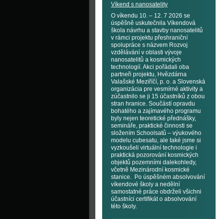
Víkend s nanosatelity
O víkendu 10. – 12. 7 2026 se
úspěšně uskutečnila Víkendová
škola návrhu a stavby nanosatelitů
v rámci projektu přeshraniční
spolupráce s názvem Rozvoj
vzdělávání v oblasti vývoje
nanosatelitů a kosmických
technologií. Akci pořádali oba
partneři projektu, Hvězdárna
Valašské Meziříčí, p. o. a Slovenská
organizácia pre vesmírné aktivity a
zúčastnilo se ji 15 účastníků z obou
stran hranice. Součástí opravdu
bohatého a zajímavého programu
byly nejen teoretické přednášky,
semináře, praktické činnosti se
složením Schoolsatů – výukového
modelu cubesatu, ale také jsme si
vyzkoušeli virtuální technologie i
praktická pozorování kosmických
objektů pozemními dalekohledy,
včetně Mezinárodní kosmické
stanice. Po úspěšném absolvování
víkendové školy a nedělní
samostatné práce obdrželi všichni
účastníci certifikát o absolvování
této školy.