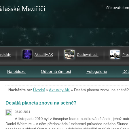
alašské Meziříčí
Zřizovatelem
rojekty
Aktuality AK
Cestovní ruch
Pro
Na obloze
Odborná činnost
Fotogalerie
Dě
Nacházíte se:
Úvodní
»
Aktuality AK
»
Desátá planeta znovu na scéně?
Desátá planeta znovu na scéně?
25.02.2011
V listopadu 2010 byl v časopise Icarus publikován článek, jehož aut
Daniel Whitmire – v něm předpokládají existenci průvodce našeho Slunce 