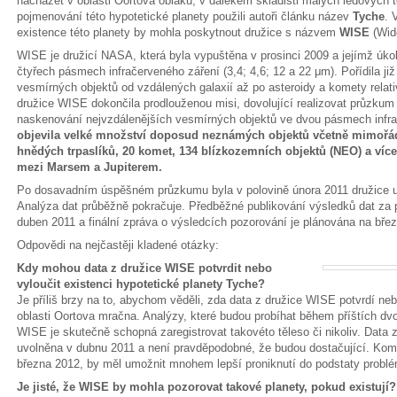
nacházet v oblasti Oortova oblaku, v dalekém skladišti malých ledových t
pojmenování této hypotetické planety použili autoři článku název
Tyche
. 
existence této planety by mohla poskytnout družice s názvem
WISE
(Wid
WISE je družicí NASA, která byla vypuštěna v prosinci 2009 a jejímž úk
čtyřech pásmech infračerveného záření (3,4; 4,6; 12 a 22 μm). Pořídila již 
vesmírných objektů od vzdálených galaxií až po asteroidy a komety rela
družice WISE dokončila prodlouženou misi, dovolující realizovat průzkum
naskenování nejvzdálenějších vesmírných objektů ve dvou pásmech infra
objevila velké množství doposud neznámých objektů včetně mimořá
hnědých trpaslíků, 20 komet, 134 blízkozemních objektů (NEO) a více
mezi Marsem a Jupiterem.
Po dosavadním úspěšném průzkumu byla v polovině února 2011 družice 
Analýza dat průběžně pokračuje. Předběžné publikování výsledků dat za 
duben 2011 a finální zpráva o výsledcích pozorování je plánována na bře
Odpovědi na nejčastěji kladené otázky:
Kdy mohou data z družice WISE potvrdit nebo
vyloučit existenci hypotetické planety Tyche?
Je příliš brzy na to, abychom věděli, zda data z družice WISE potvrdí ne
oblasti Oortova mračna. Analýzy, které budou probíhat během příštích dvou
WISE je skutečně schopná zaregistrovat takovéto těleso či nikoliv. Data
uvolněna v dubnu 2011 a není pravděpodobné, že budou dostačující. Kom
března 2012, by měl umožnit mnohem lepší proniknutí do podstaty probl
Je jisté, že WISE by mohla pozorovat takové planety, pokud existují?