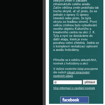
velkých změn v základní
infrastruktuře celého areálu.
Zatím většina změn probíhala tak
trochu skrytě, ať už proto, že se
jednalo o opravy či úpravy
interiérů nebo proto, že byla
skryta za hradbou stromů. První
velkou změnou bylo vybudování
nového objektu Kulturního a
kreativního centra na ulici J. K.
Tyla a nyní se dostáváme do
další etapy, která je svou
povahou velmi zřetelná. Jedná se
o komplexní revitalizaci oplocení
a areálu hvězdárny.
Přihlašte se k odběru aktualit AKA,
novinek z hvězdárny a akcí:
S Vašimi osobními údaji pracujeme
dle našich
zásad zpracování
osobních údajů
.
Více informací o zasílání novinek