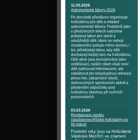
11.05.2026
Astronomické tábory 2026
Po dvouleté přestávce organizuje
hvězdárna pro děti a mládež
astronomické tábory. Podobně jako
v předchozích letech nabízíme
pobytový tábor pro starší a
odvážnější děti, které se nebojí
vícedenního pobytu mimo domov, i
tzv. příměstský tábor, kdy děti
docházejí každý den na hvězdárnu.
Obě akce jsou koncipovány jako
vzdělávací, naším cílem však není
děti zahlcovat informacemi, ale
nabídnout jim smysluplnou rekreaci
plnou her, zábavných úkolů,
dobrovolných sportovních aktivit a
především odpočinku pod
hvězdnou oblohou při nočních
pozorováních.
03.03.2026
Revitalizace areálu
valašskomeziříčské hvězdárny po
60 letech
Poslední roky jsou na Hvězdárně
Valašské Meziříčí ve znamení