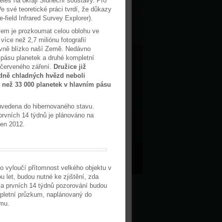
ěles na okraji Sluneční soustavy. Pro
Ve své teoretické práci tvrdí, že důkazy
e-field Infrared Survey Explorer).
olem je prozkoumat celou oblohu ve
více než 2,7 miliónu fotografií
tivně blízko naší Země. Nedávno
 pásu planetek a druhé kompletní
červeného záření.
Družice již
dně chladných hvězd neboli
 než 33 000 planetek v hlavním pásu
uvedena do hibernovaného stavu.
prvních 14 týdnů je plánováno na
zen 2012.
bo vyloučí přítomnost velkého objektu v
 let, budou nutné ke zjištění, zda
 za prvních 14 týdnů pozorování budou
pletní průzkum, naplánovaný do
ému.