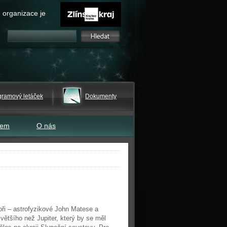
 organizace je
gramový letáček
Dokumenty
tem
O nás
oři – astrofyzikové John Matese a
většího než Jupiter, který by se měl