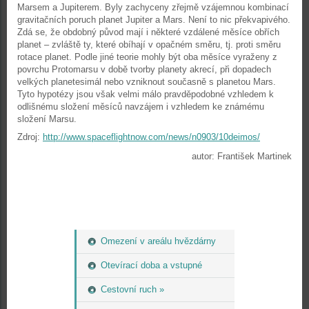
Marsem a Jupiterem. Byly zachyceny zřejmě vzájemnou kombinací
gravitačních poruch planet Jupiter a Mars. Není to nic překvapivého.
Zdá se, že obdobný původ mají i některé vzdálené měsíce obřích
planet – zvláště ty, které obíhají v opačném směru, tj. proti směru
rotace planet. Podle jiné teorie mohly být oba měsíce vyraženy z
povrchu Protomarsu v době tvorby planety akrecí, při dopadech
velkých planetesimál nebo vzniknout současně s planetou Mars.
Tyto hypotézy jsou však velmi málo pravděpodobné vzhledem k
odlišnému složení měsíců navzájem i vzhledem ke známému
složení Marsu.
Zdroj:
http://www.spaceflightnow.com/news/n0903/10deimos/
autor: František Martinek
Omezení v areálu hvězdárny
Otevírací doba a vstupné
Cestovní ruch »