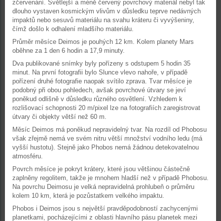
zčervenání. Světlejší a méně červený povrchový materiál nebyl tak
dlouho vystaven kosmickým vlivům v důsledku teprve nedávných
impaktů nebo sesuvů materiálu na svahu kráteru či vyvýšeniny,
čímž došlo k odhalení mladšího materiálu.
Průměr měsíce Deimos je pouhých 12 km. Kolem planety Mars
oběhne za 1 den 6 hodin a 17,9 minuty.
Dva publikované snímky byly pořízeny s odstupem 5 hodin 35
minut. Na první fotografii bylo Slunce vlevo nahoře, v případě
pořízení druhé fotografie naopak svítilo zprava. Tvar měsíce je
podobný při obou pohledech, avšak povrchové útvary se jeví
poněkud odlišně v důsledku různého osvětlení. Vzhledem k
rozlišovací schopnosti 20 m/pixel lze na fotografiích zaregistrovat
útvary či objekty větší než 60 m.
Měsíc Deimos má poněkud nepravidelný tvar. Na rozdíl od Phobosu
však zřejmě nemá ve svém nitru větší množství vodního ledu (má
vyšší hustotu). Stejně jako Phobos nemá žádnou detekovatelnou
atmosféru.
Povrch měsíce je pokryt krátery, které jsou většinou částečně
zaplněny regolitem, takže je mnohem hladší než v případě Phobosu.
Na povrchu Deimosu je velká nepravidelná prohlubeň o průměru
kolem 10 km, která je pozůstatkem velkého impaktu.
Phobos i Deimos jsou s největší pravděpodobností zachycenými
planetkami, pocházejícími z oblasti hlavního pásu planetek mezi