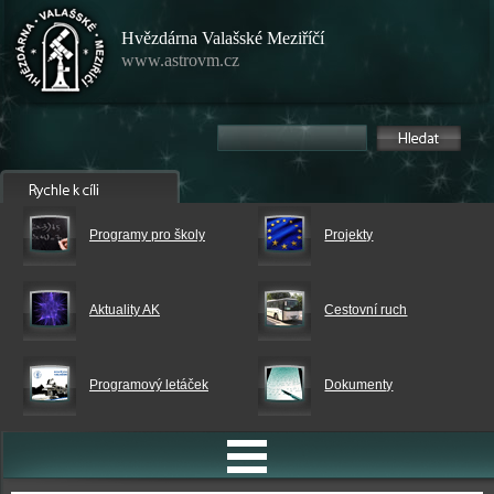
Hvězdárna Valašské Meziříčí
www.astrovm.cz
Programy pro školy
Projekty
Aktuality AK
Cestovní ruch
Programový letáček
Dokumenty