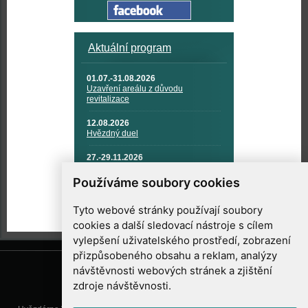
Aktuální program
01.07.-31.08.2026
Uzavření areálu z důvodu
revitalizace
12.08.2026
Hvězdný duel
27.-29.11.2026
KOSMONAUTIKA, RAKETOVÁ
TECHNIKA A KOSMICKÉ
Používáme soubory cookies
TECHNOLOGIE
Tyto webové stránky používají soubory
cookies a další sledovací nástroje s cílem
vylepšení uživatelského prostředí, zobrazení
přizpůsobeného obsahu a reklam, analýzy
návštěvnosti webových stránek a zjištění
zdroje návštěvnosti.