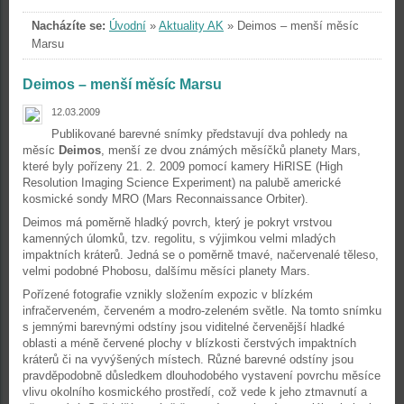
Nacházíte se:
Úvodní
»
Aktuality AK
»
Deimos – menší měsíc
Marsu
Deimos – menší měsíc Marsu
12.03.2009
Publikované barevné snímky představují dva pohledy na
měsíc
Deimos
, menší ze dvou známých měsíčků planety Mars,
které byly pořízeny 21. 2. 2009 pomocí kamery HiRISE (High
Resolution Imaging Science Experiment) na palubě americké
kosmické sondy MRO (Mars Reconnaissance Orbiter).
Deimos má poměrně hladký povrch, který je pokryt vrstvou
kamenných úlomků, tzv. regolitu, s výjimkou velmi mladých
impaktních kráterů. Jedná se o poměrně tmavé, načervenalé těleso,
velmi podobné Phobosu, dalšímu měsíci planety Mars.
Pořízené fotografie vznikly složením expozic v blízkém
infračerveném, červeném a modro-zeleném světle. Na tomto snímku
s jemnými barevnými odstíny jsou viditelné červenější hladké
oblasti a méně červené plochy v blízkosti čerstvých impaktních
kráterů či na vyvýšených místech. Různé barevné odstíny jsou
pravděpodobně důsledkem dlouhodobého vystavení povrchu měsíce
vlivu okolního kosmického prostředí, což vede k jeho ztmavnutí a