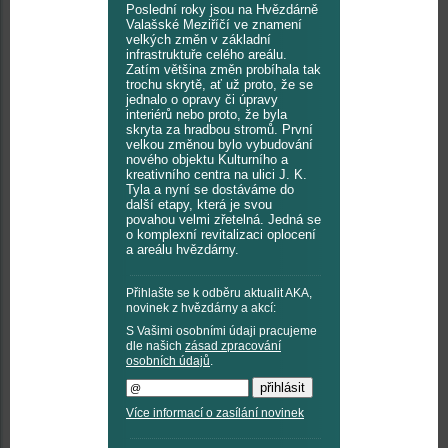
Poslední roky jsou na Hvězdárně
Valašské Meziříčí ve znamení
velkých změn v základní
infrastruktuře celého areálu.
Zatím většina změn probíhala tak
trochu skrytě, ať už proto, že se
jednalo o opravy či úpravy
interiérů nebo proto, že byla
skryta za hradbou stromů. První
velkou změnou bylo vybudování
nového objektu Kulturního a
kreativního centra na ulici J. K.
Tyla a nyní se dostáváme do
další etapy, která je svou
povahou velmi zřetelná. Jedná se
o komplexní revitalizaci oplocení
a areálu hvězdárny.
Přihlašte se k odběru aktualit AKA,
novinek z hvězdárny a akcí:
S Vašimi osobními údaji pracujeme
dle našich
zásad zpracování
osobních údajů
.
Více informací o zasílání novinek