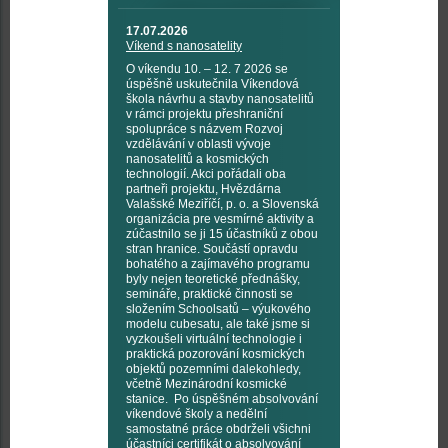
17.07.2026
Víkend s nanosatelity
O víkendu 10. – 12. 7 2026 se
úspěšně uskutečnila Víkendová
škola návrhu a stavby nanosatelitů
v rámci projektu přeshraniční
spolupráce s názvem Rozvoj
vzdělávání v oblasti vývoje
nanosatelitů a kosmických
technologií. Akci pořádali oba
partneři projektu, Hvězdárna
Valašské Meziříčí, p. o. a Slovenská
organizácia pre vesmírné aktivity a
zúčastnilo se ji 15 účastníků z obou
stran hranice. Součástí opravdu
bohatého a zajímavého programu
byly nejen teoretické přednášky,
semináře, praktické činnosti se
složením Schoolsatů – výukového
modelu cubesatu, ale také jsme si
vyzkoušeli virtuální technologie i
praktická pozorování kosmických
objektů pozemními dalekohledy,
včetně Mezinárodní kosmické
stanice. Po úspěšném absolvování
víkendové školy a nedělní
samostatné práce obdrželi všichni
účastníci certifikát o absolvování