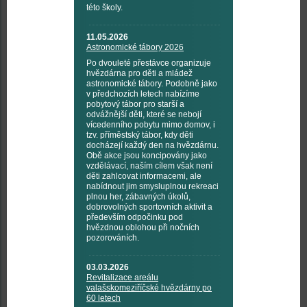
této školy.
11.05.2026
Astronomické tábory 2026
Po dvouleté přestávce organizuje
hvězdárna pro děti a mládež
astronomické tábory. Podobně jako
v předchozích letech nabízíme
pobytový tábor pro starší a
odvážnější děti, které se nebojí
vícedenního pobytu mimo domov, i
tzv. příměstský tábor, kdy děti
docházejí každý den na hvězdárnu.
Obě akce jsou koncipovány jako
vzdělávací, naším cílem však není
děti zahlcovat informacemi, ale
nabídnout jim smysluplnou rekreaci
plnou her, zábavných úkolů,
dobrovolných sportovních aktivit a
především odpočinku pod
hvězdnou oblohou při nočních
pozorováních.
03.03.2026
Revitalizace areálu
valašskomeziříčské hvězdárny po
60 letech