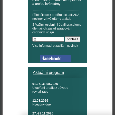
a areálu hvězdárny.
Přihlašte se k odběru aktualit AKA,
novinek z hvězdárny a akcí:
S Vašimi osobními údaji pracujeme
dle našich
zásad zpracování
osobních údajů
.
Více informací o zasílání novinek
Aktuální program
01.07.-31.08.2026
Uzavření areálu z důvodu
revitalizace
12.08.2026
Hvězdný duel
27.-29.11.2026