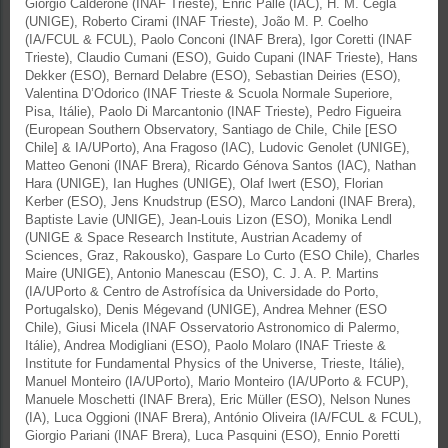
Giorgio Calderone (INAF Trieste), Enric Pallé (IAC), H. M. Cegla
(UNIGE), Roberto Cirami (INAF Trieste), João M. P. Coelho
(IA/FCUL & FCUL), Paolo Conconi (INAF Brera), Igor Coretti (INAF
Trieste), Claudio Cumani (ESO), Guido Cupani (INAF Trieste), Hans
Dekker (ESO), Bernard Delabre (ESO), Sebastian Deiries (ESO),
Valentina D’Odorico (INAF Trieste & Scuola Normale Superiore,
Pisa, Itálie), Paolo Di Marcantonio (INAF Trieste), Pedro Figueira
(European Southern Observatory, Santiago de Chile, Chile [ESO
Chile] & IA/UPorto), Ana Fragoso (IAC), Ludovic Genolet (UNIGE),
Matteo Genoni (INAF Brera), Ricardo Génova Santos (IAC), Nathan
Hara (UNIGE), Ian Hughes (UNIGE), Olaf Iwert (ESO), Florian
Kerber (ESO), Jens Knudstrup (ESO), Marco Landoni (INAF Brera),
Baptiste Lavie (UNIGE), Jean-Louis Lizon (ESO), Monika Lendl
(UNIGE & Space Research Institute, Austrian Academy of
Sciences, Graz, Rakousko), Gaspare Lo Curto (ESO Chile), Charles
Maire (UNIGE), Antonio Manescau (ESO), C. J. A. P. Martins
(IA/UPorto & Centro de Astrofísica da Universidade do Porto,
Portugalsko), Denis Mégevand (UNIGE), Andrea Mehner (ESO
Chile), Giusi Micela (INAF Osservatorio Astronomico di Palermo,
Itálie), Andrea Modigliani (ESO), Paolo Molaro (INAF Trieste &
Institute for Fundamental Physics of the Universe, Trieste, Itálie),
Manuel Monteiro (IA/UPorto), Mario Monteiro (IA/UPorto & FCUP),
Manuele Moschetti (INAF Brera), Eric Müller (ESO), Nelson Nunes
(IA), Luca Oggioni (INAF Brera), António Oliveira (IA/FCUL & FCUL),
Giorgio Pariani (INAF Brera), Luca Pasquini (ESO), Ennio Poretti