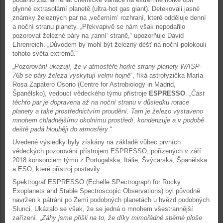
plynné extrasolární planetě (ultra-hot gas giant). Detekovali jasné
známky železných par na ‚večerním‘ rozhraní, které odděluje denní
a noční stranu planety. „Překvapivě se nám však nepodařilo
pozorovat železné páry na ‚ranní‘ straně,“ upozorňuje David
Ehrenreich. „Důvodem by mohl být železný déšť na noční polokouli
tohoto světa extrémů.“
„
Pozorování ukazují, že v atmosféře horké strany planety WASP-
76b se páry železa vyskytují velmi hojně
“, říká astrofyzička María
Rosa Zapatero Osorio (Centre for Astrobiology in Madrid,
Španělsko), vedoucí vědeckého týmu přístroje
ESPRESSO
. „
Část
těchto par je dopravena až na noční stranu v důsledku rotace
planety a také prostřednictvím proudění. Tam je železo vystaveno
mnohem chladnějšímu okolnímu prostředí, kondenzuje a v podobě
deště padá hlouběji do atmosféry
.“
Uvedené výsledky byly získány na základě vůbec prvních
vědeckých pozorování přístrojem ESPRESSO, pořízených v září
2018 konsorciem týmů z Portugalska, Itálie, Švýcarska, Španělska
a ESO, které přístroj postavily.
Spektrograf ESPRESSO (Echelle SPectrograph for Rocky
Exoplanets and Stable Spectroscopic Observations) byl původně
navržen k pátrání po Zemi podobných planetách u hvězd podobných
Slunci. Ukázalo se však, že se jedná o mnohem všestrannější
zařízení. „
Záhy jsme přišli na to, že díky mimořádné sběrné ploše