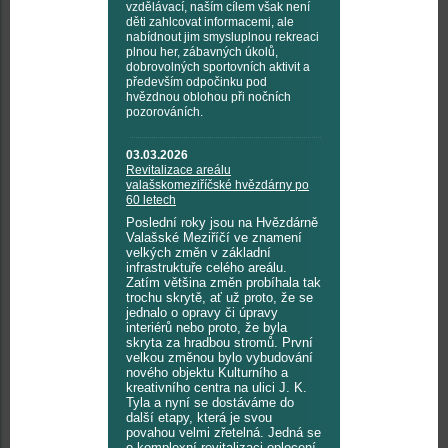
vzdělávací, naším cílem však není
děti zahlcovat informacemi, ale
nabídnout jim smysluplnou rekreaci
plnou her, zábavných úkolů,
dobrovolných sportovních aktivit a
především odpočinku pod
hvězdnou oblohou při nočních
pozorováních.
03.03.2026
Revitalizace areálu
valašskomeziříčské hvězdárny po
60 letech
Poslední roky jsou na Hvězdárně
Valašské Meziříčí ve znamení
velkých změn v základní
infrastruktuře celého areálu.
Zatím většina změn probíhala tak
trochu skrytě, ať už proto, že se
jednalo o opravy či úpravy
interiérů nebo proto, že byla
skryta za hradbou stromů. První
velkou změnou bylo vybudování
nového objektu Kulturního a
kreativního centra na ulici J. K.
Tyla a nyní se dostáváme do
další etapy, která je svou
povahou velmi zřetelná. Jedná se
o komplexní revitalizaci oplocení