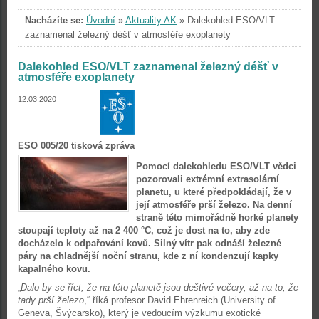
Nacházíte se:
Úvodní
»
Aktuality AK
»
Dalekohled ESO/VLT
zaznamenal železný déšť v atmosféře exoplanety
Dalekohled ESO/VLT zaznamenal železný déšť v
atmosféře exoplanety
12.03.2020
ESO 005/20 tisková zpráva
Pomocí dalekohledu ESO/VLT vědci
pozorovali extrémní extrasolární
planetu, u které předpokládají, že v
její atmosféře prší železo. Na denní
straně této mimořádně horké planety
stoupají teploty až na 2 400 °C, což je dost na to, aby zde
docházelo k odpařování kovů. Silný vítr pak odnáší železné
páry na chladnější noční stranu, kde z ní kondenzují kapky
kapalného kovu.
„
Dalo by se říct, že na této planetě jsou deštivé večery, až na to, že
tady prší železo
,“ říká profesor David Ehrenreich (University of
Geneva, Švýcarsko), který je vedoucím výzkumu exotické