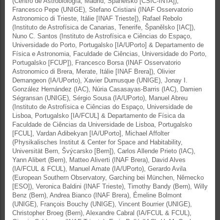
(Centro de Astrobiología, Madrid, Španělsko [CSIC-INTA]),
Francesco Pepe (UNIGE), Stefano Cristiani (INAF Osservatorio
Astronomico di Trieste, Itálie [INAF Trieste]), Rafael Rebolo
(Instituto de Astrofísica de Canarias, Tenerife, Španělsko [IAC]),
Nuno C. Santos (Instituto de Astrofísica e Ciências do Espaço,
Universidade do Porto, Portugalsko [IA/UPorto] & Departamento de
Física e Astronomia, Faculdade de Ciências, Universidade do Porto,
Portugalsko [FCUP]), Francesco Borsa (INAF Osservatorio
Astronomico di Brera, Merate, Itálie [INAF Brera]), Olivier
Demangeon (IA/UPorto), Xavier Dumusque (UNIGE), Jonay I.
González Hernández (IAC), Núria Casasayas-Barris (IAC), Damien
Ségransan (UNIGE), Sérgio Sousa (IA/UPorto), Manuel Abreu
(Instituto de Astrofísica e Ciências do Espaço, Universidade de
Lisboa, Portugalsko [IA/FCUL] & Departamento de Física da
Faculdade de Ciências da Universidade de Lisboa, Portugalsko
[FCUL], Vardan Adibekyan [IA/UPorto], Michael Affolter
(Physikalisches Institut & Center for Space and Habitability,
Universität Bern, Švýcarsko [Bern]), Carlos Allende Prieto (IAC),
Yann Alibert (Bern), Matteo Aliverti (INAF Brera), David Alves
(IA/FCUL & FCUL), Manuel Amate (IA/UPorto), Gerardo Avila
(European Southern Observatory, Garching bei München, Německo
[ESO]), Veronica Baldini (INAF Trieste), Timothy Bandy (Bern), Willy
Benz (Bern), Andrea Bianco (INAF Brera), Émeline Bolmont
(UNIGE), François Bouchy (UNIGE), Vincent Bourrier (UNIGE),
Christopher Broeg (Bern), Alexandre Cabral (IA/FCUL & FCUL),