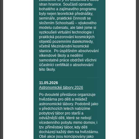
stran hranice. Součástí opravdu
bohatého a zajímavého programu
byly nejen teoretické přednášky,
semináře, praktické činnosti se
složením Schoolsatů – výukového
modelu cubesatu, ale také jsme si
vyzkoušeli virtuální technologie i
praktická pozorování kosmických
objektů pozemními dalekohledy,
včetně Mezinárodní kosmické
stanice. Po úspěšném absolvování
víkendové školy a nedělní
samostatné práce obdrželi všichni
účastníci certifikát o absolvování
této školy.
11.05.2026
Astronomické tábory 2026
Po dvouleté přestávce organizuje
hvězdárna pro děti a mládež
astronomické tábory. Podobně jako
v předchozích letech nabízíme
pobytový tábor pro starší a
odvážnější děti, které se nebojí
vícedenního pobytu mimo domov, i
tzv. příměstský tábor, kdy děti
docházejí každý den na hvězdárnu.
Obě akce jsou koncipovány jako