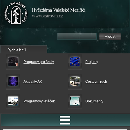
Hvězdárna Valašské Meziříčí
www.astrovm.cz
Programy pro školy
Projekty
Aktuality AK
Cestovní ruch
Programový letáček
Dokumenty