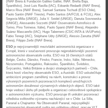
(INAF Brera & Fundación Galileo Galilei, INAF, Breña Baja,
Španělsko), José Luis Rasilla (IAC), Edoardo Redaelli (INAF Brera),
Marco Riva (INAF Brera), Samuel Santana Tschudi (ESO Chile),
Paolo Santin (INAF Trieste), Pedro Santos (IA/FCUL & FCUL), Alex
Segovia Milla (UNIGE), Julia V. Seidel (UNIGE), Danuta Sosnowska
(UNIGE), Alessandro Sozzetti (INAF Osservatorio Astrofisico di
Torino, Pino Torinese, Itálie), Paolo Spanò (INAF Brera), Alejandro
Suárez Mascareño (IAC), Hugo Tabernero (CSIC-INTA & IA/UPorto),
Fabio Tenegi (IAC), Stéphane Udry (UNIGE), Alessio Zanutta (INAF
Brera), Filippo Zerbi (INAF Brera).
ESO
je nejvýznamnější mezivládní astronomická organizace v
Evropě, která v současnosti provozuje nejproduktivnější pozemní
astronomické observatoře světa. ESO má 16 členských států:
Belgie, Česko, Dánsko, Finsko, Francie, Irsko, Itálie, Německo,
Nizozemsko, Portugalsko, Rakousko, Španělsko, Švédsko,
Švýcarsko, Velká Británie a dvojici strategických partnerů – Chile,
která hostí všechny observatoře ESO, a Austrálii. ESO uskutečňuje
ambiciózní program zaměřený na návrh, konstrukci a provoz
výkonných pozemních pozorovacích komplexů umožňujících
astronomům dosáhnout významných vědeckých objevů. ESO také
hraje vedoucí úlohu při podpoře a organizaci celosvětové spolupráce
v astronomickém výzkumu. ESO provozuje tři unikátní pozorovací
střediska světového významu nacházející se v Chile: La Silla,
Paranal a Chajnantor. Na Observatoři Paranal, nejvyspělejší
astronomické observatoři světa pro viditelnou oblast, pracuje VLT