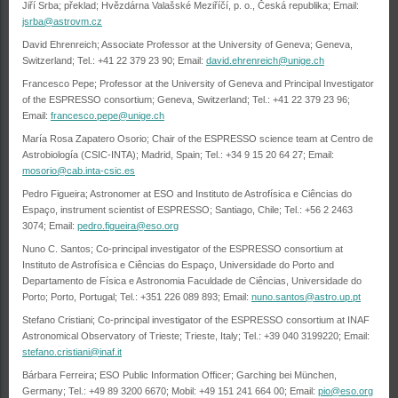
Jiří Srba; překlad; Hvězdárna Valašské Meziříčí, p. o., Česká republika; Email:
jsrba@astrovm.cz
David Ehrenreich; Associate Professor at the University of Geneva; Geneva,
Switzerland; Tel.: +41 22 379 23 90; Email:
david.ehrenreich@unige.ch
Francesco Pepe; Professor at the University of Geneva and Principal Investigator
of the ESPRESSO consortium; Geneva, Switzerland; Tel.: +41 22 379 23 96;
Email:
francesco.pepe@unige.ch
María Rosa Zapatero Osorio; Chair of the ESPRESSO science team at Centro de
Astrobiología (CSIC-INTA); Madrid, Spain; Tel.: +34 9 15 20 64 27; Email:
mosorio@cab.inta-csic.es
Pedro Figueira; Astronomer at ESO and Instituto de Astrofísica e Ciências do
Espaço, instrument scientist of ESPRESSO; Santiago, Chile; Tel.: +56 2 2463
3074; Email:
pedro.figueira@eso.org
Nuno C. Santos; Co-principal investigator of the ESPRESSO consortium at
Instituto de Astrofísica e Ciências do Espaço, Universidade do Porto and
Departamento de Física e Astronomia Faculdade de Ciências, Universidade do
Porto; Porto, Portugal; Tel.: +351 226 089 893; Email:
nuno.santos@astro.up.pt
Stefano Cristiani; Co-principal investigator of the ESPRESSO consortium at INAF
Astronomical Observatory of Trieste; Trieste, Italy; Tel.: +39 040 3199220; Email:
stefano.cristiani@inaf.it
Bárbara Ferreira; ESO Public Information Officer; Garching bei München,
Germany; Tel.: +49 89 3200 6670; Mobil: +49 151 241 664 00; Email:
pio@eso.org