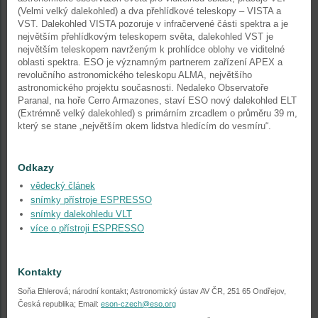
(Velmi velký dalekohled) a dva přehlídkové teleskopy – VISTA a
VST. Dalekohled VISTA pozoruje v infračervené části spektra a je
největším přehlídkovým teleskopem světa, dalekohled VST je
největším teleskopem navrženým k prohlídce oblohy ve viditelné
oblasti spektra. ESO je významným partnerem zařízení APEX a
revolučního astronomického teleskopu ALMA, největšího
astronomického projektu současnosti. Nedaleko Observatoře
Paranal, na hoře Cerro Armazones, staví ESO nový dalekohled ELT
(Extrémně velký dalekohled) s primárním zrcadlem o průměru 39 m,
který se stane „největším okem lidstva hledícím do vesmíru“.
Odkazy
vědecký článek
snímky přístroje ESPRESSO
snímky dalekohledu VLT
více o přístroji ESPRESSO
Kontakty
Soňa Ehlerová; národní kontakt; Astronomický ústav AV ČR, 251 65 Ondřejov,
Česká republika; Email:
eson-czech@eso.org