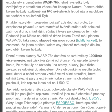
exoplanety s označením
WASP-76b
, jehož výsledky byly
zveřejněny v prestižním vědeckém časopise Nature. Planeta obíhá
kolem hvězdy vzdálené
asi 640 světelných let
od nás a na obloze
se nachází v souhvězdí Ryb.
K takto nezvyklým projevům ‚počasí‘ zde dochází proto, že
exoplaneta přivrací ke své mateřské hvězdě stále tutéž polokouli,
zatímco druhá, chladnější, zůstává trvale ponořena do temnoty.
Podobně jako Měsíc na oběžné dráze kolem Země má i planeta
WASP-76b takzvanou
slapově vázanou rotaci
(
tidally locked
), to
znamená, že jedno otočení kolem osy planetě trvá stejně dlouho,
jako oběh kolem hvězdy.
Denní strana planety WASP-76b dostává od své hvězdy
1000krát
více energie
, než získává Země od Slunce. Panuje zde takové
horko, že molekuly se rozpadají na atomy, a kovy, jako třeba
železo, se odpařují do atmosféry. Díky obrovskému rozdílu teplot
mezi denní a noční stranou vzniká velmi silné proudění, které
odnáší železné páry z extrémně horké strany na chladnější
polokouli, kde teplota klesá asi na 1 500 °C.
Jak vědci uvádějí v této studii, polokoule planety WASP-76b se
neliší jen panujícími teplotami, rozdílné jsou také chemické procesy
probíhající na denní a noční straně. Pomocí dalekohledu
ESO/VLT
(Very Large Telescope) a přístroje
ESPRESSO
, které společně
pracují na observatoři Paranal v Chile, se astronomům vůbec poprvé
podařilo zaznamenat chemické variace na extrémně horké obří