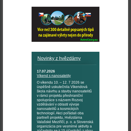
Novinky z hvězdárny
17.07.2026
Víkend s nanosatelity
O víkendu 10. – 12. 7 2026 se
úspěšně uskutečnila Víkendová
škola návrhu a stavby nanosatelitů
v rámci projektu přeshraniční
spolupráce s názvem Rozvoj
vzdělávání v oblasti vývoje
nanosatelitů a kosmických
technologií. Akci pořádali oba
partneři projektu, Hvězdárna
Valašské Meziříčí, p. o. a Slovenská
organizácia pre vesmírné aktivity a
zúčastnilo se ji 15 účastníků z obou