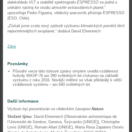
dalekohledu VLT a stabilitě spektrografu ESPRESSO se jedná o
unikátní nástroj ke studiu atmosfér extrasolárních planet,
“
upozorňuje Pedro Figueira, vědecký pracovník přístroje ESPRESSO
(ESO, Chile).
„
Získali jsme zcela nový způsob výzkumu klimatických poměrů těch
nejextrémnějších exoplanet
,“ dodává David Ehrenreich
Zdroj
Poznámky
Původní verze této tiskové zprávy omylem uvedla vzdálenost
hvězdy WASP-76 asi 390 světelných let získanou na základě
výzkumu z roku 2016. Novější měření se však přiklánějí k větší
vzdálenosti systému – asi 640 světelných let.
Další informace
Výzkum byl prezentován ve vědeckém časopise
Nature
.
Složení týmu
: David Ehrenreich (Observatoire astronomique de
l’Université de Genève, Geneva, Švýcarsko [UNIGE]), Christophe
Lovis (UNIGE), Romain Allart (UNIGE), María Rosa Zapatero Osorio