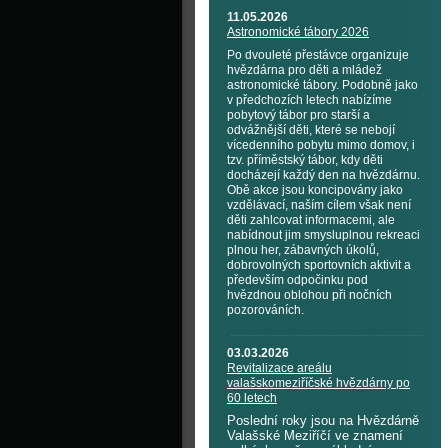
11.05.2026
Astronomické tábory 2026
Po dvouleté přestávce organizuje
hvězdárna pro děti a mládež
astronomické tábory. Podobně jako
v předchozích letech nabízíme
pobytový tábor pro starší a
odvážnější děti, které se nebojí
vícedenního pobytu mimo domov, i
tzv. příměstský tábor, kdy děti
docházejí každý den na hvězdárnu.
Obě akce jsou koncipovány jako
vzdělávací, naším cílem však není
děti zahlcovat informacemi, ale
nabídnout jim smysluplnou rekreaci
plnou her, zábavných úkolů,
dobrovolných sportovních aktivit a
především odpočinku pod
hvězdnou oblohou při nočních
pozorováních.
03.03.2026
Revitalizace areálu
valašskomeziříčské hvězdárny po
60 letech
Poslední roky jsou na Hvězdárně
Valašské Meziříčí ve znamení