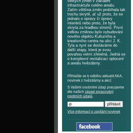
velkých změn v základní
infrastruktuře celého areálu.
Zatím většina změn probíhala tak
trochu skrytě, ať už proto, že se
jednalo o opravy či úpravy
interiérů nebo proto, že byla
skryta za hradbou stromů. První
velkou změnou bylo vybudování
nového objektu Kulturního a
kreativního centra na ulici J. K.
Tyla a nyní se dostáváme do
další etapy, která je svou
povahou velmi zřetelná. Jedná se
o komplexní revitalizaci oplocení
a areálu hvězdárny.
Přihlašte se k odběru aktualit AKA,
novinek z hvězdárny a akcí:
S Vašimi osobními údaji pracujeme
dle našich
zásad zpracování
osobních údajů
.
Více informací o zasílání novinek