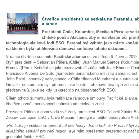
Čtveřice prezidentů se setkala na Paranalu, 
aliance
Prezidenti Chile, Kolumbie, Mexika a Peru se setk
chilské poušti Atacama, aby si na vlastní oči proh
technologie vlajkové lodi ESO. Paranal byl vybrán jako místo konání
na kterém byla ratifikována rámcová smlouva tohoto uskupení.
V rámci čtvrtého summitu
Pacifické aliance
se ve středu 6. června 2012 
čtyři prezidenti – Sebastián Piñera (Chile), Juan Manuel Santos (Kolumbie
Humala (Peru). Setkání se jako pozorovatelé zúčastnili José Enrique Castil
Francisco Álvarez De Soto (náměstek panamského ministra zahraničních 
John Baird, japonský velvyslanec v Chile Hidenori Murakami a australská 
Greville, se summitu byli přítomni jako hosté. Tato návštěva byla zdale
představitelů, jaké se kdy uskutečnilo na observatořích ESO.
Cílem tohoto summitu byla ratifikace rámcové smlouvy Pacifické aliance,
čtveřice prvně jmenovaných latinsko-amerických zemí.
Prezident Piñera v doprovodu své ženy, prezident ESO Council Xavier Ba
Zeeuw, zástupce ESO v Chile Massim Tarenghi a ředitel observatoře Andrea
„
Pro ESO je velikou ctí přivítat takové hosty. Jsme hrdí, že Paranal byl z
důležitého setkání pro celý region, a je nám potěšením prezentovat naší p
generální ředitel ESO.