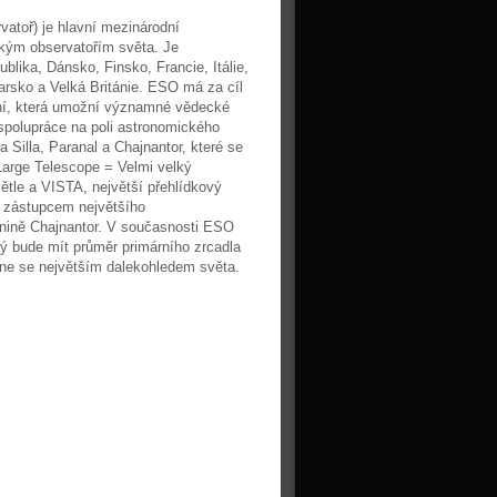
atoř) je hlavní mezinárodní
ckým observatořím světa. Je
blika, Dánsko, Finsko, Francie, Itálie,
sko a Velká Británie. ESO má za cíl
ní, která umožní významné vědecké
 spolupráce na poli astronomického
Silla, Paranal a Chajnantor, které se
Large Telescope = Velmi velký
větle a VISTA, největší přehlídkový
m zástupcem největšího
nině Chajnantor. V současnosti ESO
ý bude mít průměr primárního zrcadla
tane se největším dalekohledem světa.