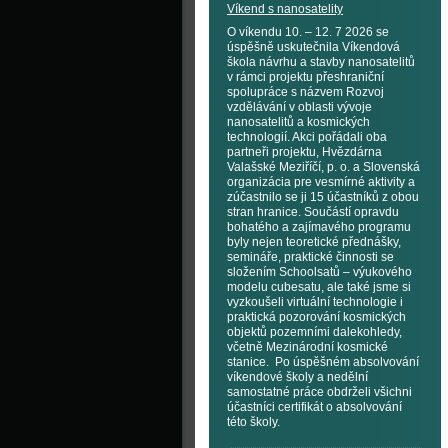
Víkend s nanosatelity
O víkendu 10. – 12. 7 2026 se
úspěšně uskutečnila Víkendová
škola návrhu a stavby nanosatelitů
v rámci projektu přeshraniční
spolupráce s názvem Rozvoj
vzdělávání v oblasti vývoje
nanosatelitů a kosmických
technologií. Akci pořádali oba
partneři projektu, Hvězdárna
Valašské Meziříčí, p. o. a Slovenská
organizácia pre vesmírné aktivity a
zúčastnilo se ji 15 účastníků z obou
stran hranice. Součástí opravdu
bohatého a zajímavého programu
byly nejen teoretické přednášky,
semináře, praktické činnosti se
složením Schoolsatů – výukového
modelu cubesatu, ale také jsme si
vyzkoušeli virtuální technologie i
praktická pozorování kosmických
objektů pozemními dalekohledy,
včetně Mezinárodní kosmické
stanice. Po úspěšném absolvování
víkendové školy a nedělní
samostatné práce obdrželi všichni
účastníci certifikát o absolvování
této školy.