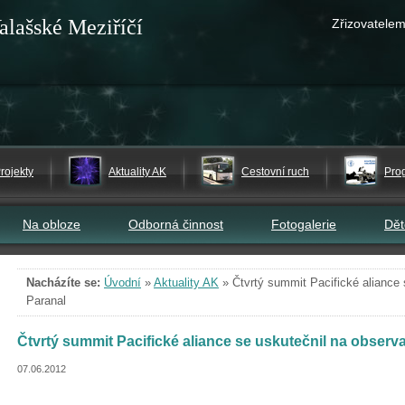
alašské Meziříčí
Zřizovatelem
rojekty
Aktuality AK
Cestovní ruch
Pro
Na obloze
Odborná činnost
Fotogalerie
Dě
Nacházíte se:
Úvodní
»
Aktuality AK
»
Čtvrtý summit Pacifické aliance
Paranal
Čtvrtý summit Pacifické aliance se uskutečnil na observ
07.06.2012