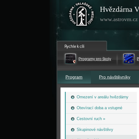
Hvězdárna V
www.astrovm.cz
Programy pro školy
P
Program
Pro návštěvníky
Omezení v areálu hvězdárny
Otevírací doba a vstupné
Cestovní ruch »
Skupinové návštěvy