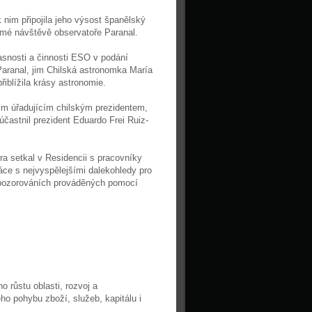
 nim připojila jeho výsost španělský
romé návštěvě observatoře Paranal.
časnosti a činnosti ESO v podání
Paranal, jim Chilská astronomka María
řiblížila krásy astronomie.
etím úřadujícím chilským prezidentem,
zúčastnil prezident Eduardo Frei Ruiz-
ra setkal v Residencii s pracovníky
ráce s nejvyspělejšími dalekohledy pro
i pozorováních prováděných pomocí
 růstu oblasti, rozvoj a
o pohybu zboží, služeb, kapitálu i