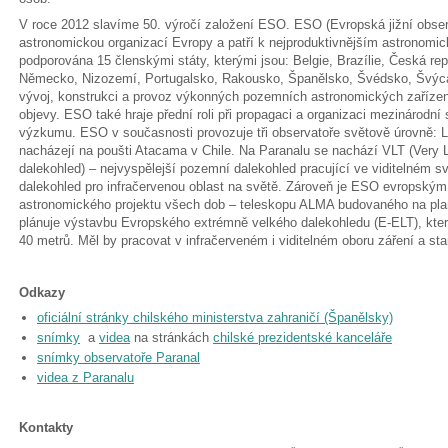
V roce 2012 slavíme 50. výročí založení ESO. ESO (Evropská jižní observ
astronomickou organizací Evropy a patří k nejproduktivnějším astronomi
podporována 15 členskými státy, kterými jsou: Belgie, Brazílie, Česká repu
Německo, Nizozemí, Portugalsko, Rakousko, Španělsko, Švédsko, Švýcar
vývoj, konstrukci a provoz výkonných pozemních astronomických zaříze
objevy. ESO také hraje přední roli při propagaci a organizaci mezinárodní
výzkumu. ESO v současnosti provozuje tři observatoře světově úrovně: La 
nacházejí na poušti Atacama v Chile. Na Paranalu se nachází VLT (Very 
dalekohled) – nejvyspělejší pozemní dalekohled pracující ve viditelném s
dalekohled pro infračervenou oblast na světě. Zároveň je ESO evropský
astronomického projektu všech dob – teleskopu ALMA budovaného na pla
plánuje výstavbu Evropského extrémně velkého dalekohledu (E-ELT), kter
40 metrů. Měl by pracovat v infračerveném i viditelném oboru záření a s
Odkazy
oficiální stránky chilského ministerstva zahraničí (Španělsky)
snímky
a
videa
na stránkách
chilské prezidentské kanceláře
snímky observatoře Paranal
videa z Paranalu
Kontakty