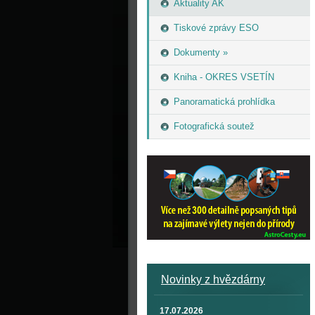
Aktuality AK
Tiskové zprávy ESO
Dokumenty »
Kniha - OKRES VSETÍN
Panoramatická prohlídka
Fotografická soutež
Novinky z hvězdárny
17.07.2026