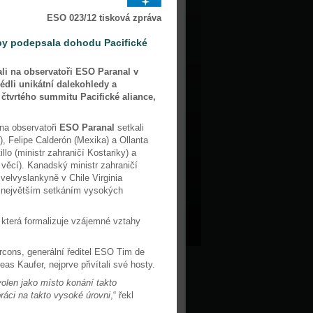
ESO 023/12 tisková zpráva
aby podepsala dohodu Pacifické
ali na observatoři ESO Paranal v
lédli unikátní dalekohledy a
 čtvrtého summitu Pacifické aliance,
na observatoři
ESO Paranal
setkali
), Felipe Calderón (Mexika) a Ollanta
lo (ministr zahraničí Kostariky) a
věcí). Kanadský ministr zahraničí
velvyslankyně v Chile Virginia
ka největším setkáním vysokých
 která formalizuje vzájemné vztahy
rcons, generální ředitel ESO Tim de
s Kaufer, nejprve přivítali své hosty.
volen jako místo konání takto
ráci na takto vysoké úrovni
,“ řekl