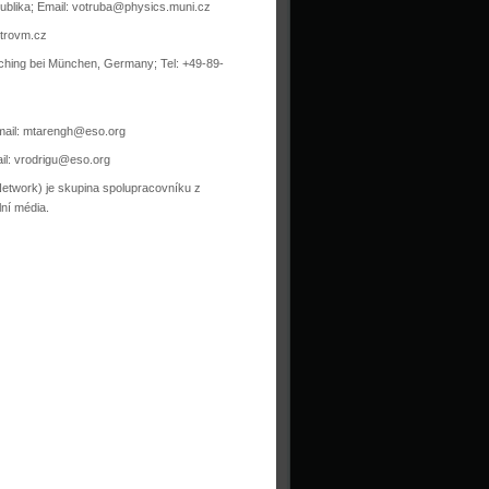
ublika; Email:
votruba@physics.muni.cz
trovm.cz
ching bei München, Germany; Tel: +49-89-
mail:
mtarengh@eso.org
il:
vrodrigu@eso.org
twork) je skupina spolupracovníku z
lní média.