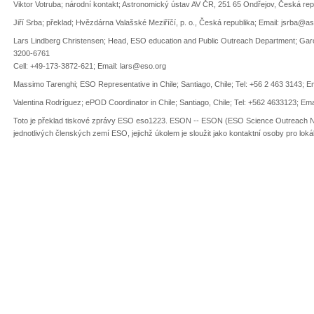
Viktor Votruba; národní kontakt; Astronomický ústav AV ČR, 251 65 Ondřejov, Česká rep
Jiří Srba; překlad; Hvězdárna Valašské Meziříčí, p. o., Česká republika; Email:
jsrba@as
Lars Lindberg Christensen; Head, ESO education and Public Outreach Department; Gar
3200-6761
Cell: +49-173-3872-621; Email:
lars@eso.org
Massimo Tarenghi; ESO Representative in Chile; Santiago, Chile; Tel: +56 2 463 3143; E
Valentina Rodríguez; ePOD Coordinator in Chile; Santiago, Chile; Tel: +562 4633123; Ema
Toto je překlad tiskové zprávy ESO eso1223. ESON -- ESON (ESO Science Outreach Ne
jednotlivých členských zemí ESO, jejichž úkolem je sloužit jako kontaktní osoby pro loká