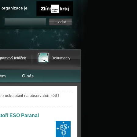
 organizace je
gramový letáček
Dokumenty
tem
O nás
 se uskutečnil na observatoři ESO
atoři ESO Paranal