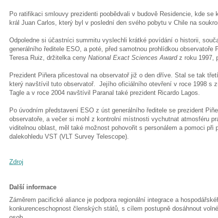
Po ratifikaci smlouvy prezidenti poobědvali v budově Residencie, kde se k
král Juan Carlos, který byl v poslední den svého pobytu v Chile na souk
Odpoledne si účastníci summitu vyslechli krátké povídání o historii, sou
generálního ředitele ESO, a poté, před samotnou prohlídkou observatoře 
Teresa Ruiz, držitelka ceny
National Exact Sciences Award
z roku 1997, p
Prezident Piñera přicestoval na observatoř již o den dříve. Stal se tak tř
který navštívil tuto observatoř. Jejího oficiálního otevření v roce 1998 s 
Tagle a v roce 2004 navštívil Paranal také prezident Ricardo Lagos.
Po úvodním představení ESO z úst generálního ředitele se prezident Piñe
observatoře, a večer si mohl z kontrolní místnosti vychutnat atmosféru p
viditelnou oblast, měl také možnost pohovořit s personálem a pomoci př
dalekohledu VST (VLT Survey Telescope).
Zdroj
Další informace
Záměrem pacifické aliance je podpora regionální integrace a hospodářského
konkurenceschopnost členských států, s cílem postupně dosáhnout volnéh
osob.