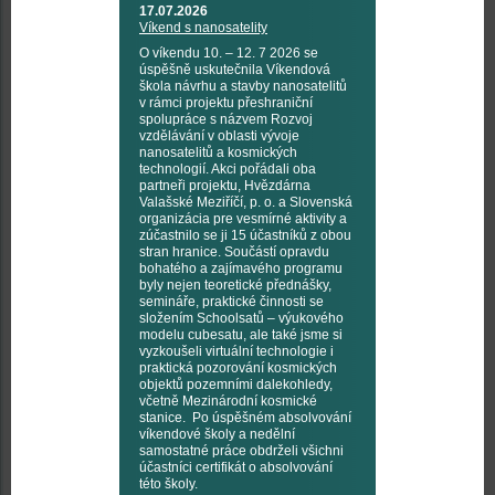
17.07.2026
Víkend s nanosatelity
O víkendu 10. – 12. 7 2026 se
úspěšně uskutečnila Víkendová
škola návrhu a stavby nanosatelitů
v rámci projektu přeshraniční
spolupráce s názvem Rozvoj
vzdělávání v oblasti vývoje
nanosatelitů a kosmických
technologií. Akci pořádali oba
partneři projektu, Hvězdárna
Valašské Meziříčí, p. o. a Slovenská
organizácia pre vesmírné aktivity a
zúčastnilo se ji 15 účastníků z obou
stran hranice. Součástí opravdu
bohatého a zajímavého programu
byly nejen teoretické přednášky,
semináře, praktické činnosti se
složením Schoolsatů – výukového
modelu cubesatu, ale také jsme si
vyzkoušeli virtuální technologie i
praktická pozorování kosmických
objektů pozemními dalekohledy,
včetně Mezinárodní kosmické
stanice. Po úspěšném absolvování
víkendové školy a nedělní
samostatné práce obdrželi všichni
účastníci certifikát o absolvování
této školy.