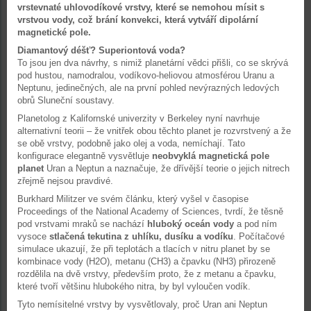
vrstevnaté uhlovodíkové vrstvy, které se nemohou mísit s
vrstvou vody, což brání konvekci, která vytváří dipolární
magnetické pole.
Diamantový déšť? Superiontová voda?
To jsou jen dva návrhy, s nimiž planetární vědci přišli, co se skrývá
pod hustou, namodralou, vodíkovo-heliovou atmosférou Uranu a
Neptunu, jedinečných, ale na první pohled nevýrazných ledových
obrů Sluneční soustavy.
Planetolog z Kalifornské univerzity v Berkeley nyní navrhuje
alternativní teorii – že vnitřek obou těchto planet je rozvrstvený a že
se obě vrstvy, podobně jako olej a voda, nemíchají. Tato
konfigurace elegantně vysvětluje
neobvyklá magnetická pole
planet
Uran a Neptun a naznačuje, že dřívější teorie o jejich nitrech
zřejmě nejsou pravdivé.
Burkhard Militzer ve svém článku, který vyšel v časopise
Proceedings of the National Academy of Sciences, tvrdí, že těsně
pod vrstvami mraků se nachází
hluboký oceán vody
a pod ním
vysoce
stlačená tekutina z uhlíku, dusíku a vodíku
. Počítačové
simulace ukazují, že při teplotách a tlacích v nitru planet by se
kombinace vody (H2O), metanu (CH3) a čpavku (NH3) přirozeně
rozdělila na dvě vrstvy, především proto, že z metanu a čpavku,
které tvoří většinu hlubokého nitra, by byl vyloučen vodík.
Tyto nemísitelné vrstvy by vysvětlovaly, proč Uran ani Neptun