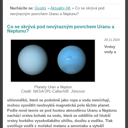
Nacházíte se:
Úvodní
»
Aktuality AK
»
Co se skrývá pod
nevýrazným povrchem Uranu a Neptunu?
Co se skrývá pod nevýrazným povrchem Uranu a
Neptunu?
29.11.2024
Vrstvy
vody a
Planety Uran a Neptun
Credit: NASA/JPL-Caltech/B. Jónsson
uhlovodíků, které se podobně jako ropa a voda nemíchají,
mohou vysvětlit neobvyklá magnetická pole těchto planet.
Podle nové teorie se pod hustou atmosférou Uranu a Neptunu
nachází vrstva bohatá na vodu, která se oddělila od hlubší
vrstvy horkého vysokotlakého uhlíku, dusíku a vodíku. Tlak
uvolňuje vodík z molekul metanu a amoniaku a vytváří