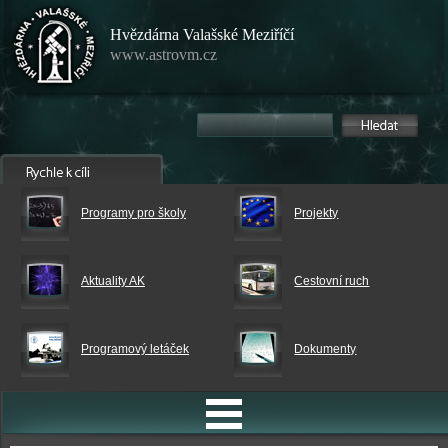
Hvězdárna Valašské Meziříčí
www.astrovm.cz
Programy pro školy
Projekty
Aktuality AK
Cestovní ruch
Programový letáček
Dokumenty