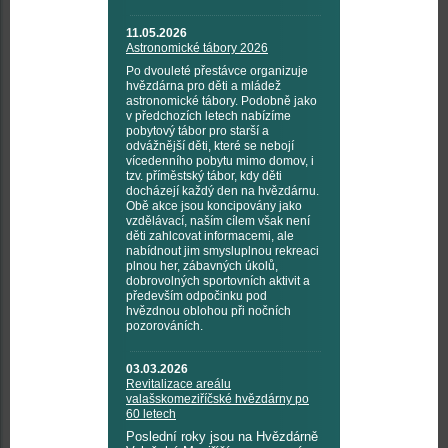
11.05.2026
Astronomické tábory 2026
Po dvouleté přestávce organizuje
hvězdárna pro děti a mládež
astronomické tábory. Podobně jako
v předchozích letech nabízíme
pobytový tábor pro starší a
odvážnější děti, které se nebojí
vícedenního pobytu mimo domov, i
tzv. příměstský tábor, kdy děti
docházejí každý den na hvězdárnu.
Obě akce jsou koncipovány jako
vzdělávací, naším cílem však není
děti zahlcovat informacemi, ale
nabídnout jim smysluplnou rekreaci
plnou her, zábavných úkolů,
dobrovolných sportovních aktivit a
především odpočinku pod
hvězdnou oblohou při nočních
pozorováních.
03.03.2026
Revitalizace areálu
valašskomeziříčské hvězdárny po
60 letech
Poslední roky jsou na Hvězdárně