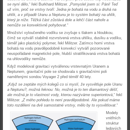
se nyní dělo
,“ řekl Burkhard Militzer. „
Pomyslel jsem si: Páni! Teď
už vím, proč se vrstvy tvoří: Jedna je bohatá na vodu a druhá na
uhlík, a v případě Uranu a Neptunu je to systém bohatý na uhlík,
který je níže. Těžká část zůstává dole a lehčí část nahoře a
nemůže se konvektivně pohybovat
.“
Množství vyloučeného vodíku se zvyšuje s tlakem a hloubkou,
čímž se vytváří stabilně rozvrstvená vrstva uhlíku, dusíku a vodíku,
téměř jako plastický polymer, řekl Militzer. Zatímco horní vrstva
bohatá na vodu pravděpodobně konvekcí vytváří pozorované
neuspořádané magnetické pole, hlubší stratifikovaná vrstva bohatá
na uhlovodíky nemůže.
Když modeloval gravitaci vytvářenou vrstevnatým Uranem a
Neptunem, gravitační pole se shodovala s gravitačními poli
naměřenými sondou Voyager 2 před téměř 40 lety.
„
Když se zeptáte mých kolegů co si myslí, že vysvětluje pole Uranu
a Neptunu?, možná řeknou: No, možná je to ten diamantový déšť,
ale možná je to vlastnost vody, kterou nazýváme superiontová
,“ řekl
Militzer. „
Z mého pohledu to není pravděpodobné. Ale pokud máme
toto rozdělení na dvě samostatné vrstvy, mělo by to vysvětlovat
.“
Modely
vnitřních
struktur
ledových