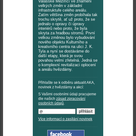
Valašské Meziříčí ve znamení
velkých změn v základní
infrastruktuře celého areálu.
Zatím většina změn probíhala tak
trochu skrytě, ať už proto, že se
jednalo o opravy či úpravy
interiérů nebo proto, že byla
skryta za hradbou stromů. První
velkou změnou bylo vybudování
nového objektu Kulturního a
kreativního centra na ulici J. K.
Tyla a nyní se dostáváme do
další etapy, která je svou
povahou velmi zřetelná. Jedná se
o komplexní revitalizaci oplocení
a areálu hvězdárny.
Přihlašte se k odběru aktualit AKA,
novinek z hvězdárny a akcí:
S Vašimi osobními údaji pracujeme
dle našich
zásad zpracování
osobních údajů
.
Více informací o zasílání novinek