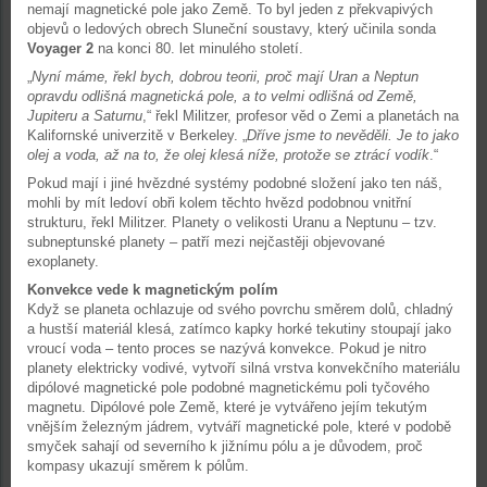
nemají magnetické pole jako Země. To byl jeden z překvapivých
objevů o ledových obrech Sluneční soustavy, který učinila sonda
Voyager 2
na konci 80. let minulého století.
„
Nyní máme, řekl bych, dobrou teorii, proč mají Uran a Neptun
opravdu odlišná magnetická pole, a to velmi odlišná od Země,
Jupiteru a Saturnu
,“ řekl Militzer, profesor věd o Zemi a planetách na
Kalifornské univerzitě v Berkeley. „
Dříve jsme to nevěděli. Je to jako
olej a voda, až na to, že olej klesá níže, protože se ztrácí vodík
.“
Pokud mají i jiné hvězdné systémy podobné složení jako ten náš,
mohli by mít ledoví obři kolem těchto hvězd podobnou vnitřní
strukturu, řekl Militzer. Planety o velikosti Uranu a Neptunu – tzv.
subneptunské planety – patří mezi nejčastěji objevované
exoplanety.
Konvekce vede k magnetickým polím
Když se planeta ochlazuje od svého povrchu směrem dolů, chladný
a hustší materiál klesá, zatímco kapky horké tekutiny stoupají jako
vroucí voda – tento proces se nazývá konvekce. Pokud je nitro
planety elektricky vodivé, vytvoří silná vrstva konvekčního materiálu
dipólové magnetické pole podobné magnetickému poli tyčového
magnetu. Dipólové pole Země, které je vytvářeno jejím tekutým
vnějším železným jádrem, vytváří magnetické pole, které v podobě
smyček sahají od severního k jižnímu pólu a je důvodem, proč
kompasy ukazují směrem k pólům.