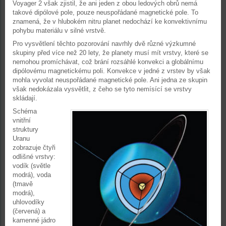
Voyager 2 však zjistil, že ani jeden z obou ledových obrů nemá
takové dipólové pole, pouze neuspořádané magnetické pole. To
znamená, že v hlubokém nitru planet nedochází ke konvektivnímu
pohybu materiálu v silné vrstvě.
Pro vysvětlení těchto pozorování navrhly dvě různé výzkumné
skupiny před více než 20 lety, že planety musí mít vrstvy, které se
nemohou promíchávat, což brání rozsáhlé konvekci a globálnímu
dipólovému magnetickému poli. Konvekce v jedné z vrstev by však
mohla vyvolat neuspořádané magnetické pole. Ani jedna ze skupin
však nedokázala vysvětlit, z čeho se tyto nemísící se vrstvy
skládají.
Schéma
vnitřní
struktury
Uranu
zobrazuje čtyři
odlišné vrstvy:
vodík (světle
modrá), voda
(tmavě
modrá),
uhlovodíky
(červená) a
kamenné jádro