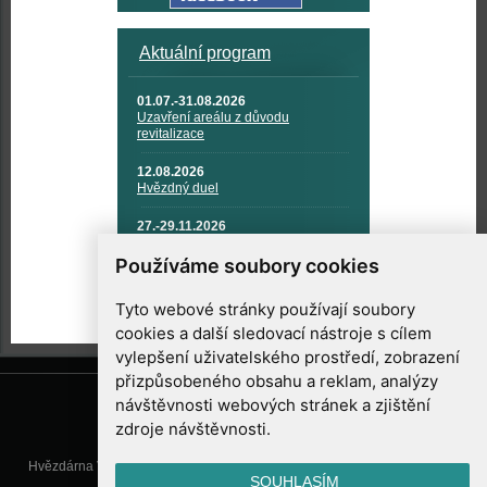
Aktuální program
01.07.-31.08.2026
Uzavření areálu z důvodu
revitalizace
12.08.2026
Hvězdný duel
27.-29.11.2026
KOSMONAUTIKA, RAKETOVÁ
TECHNIKA A KOSMICKÉ
Používáme soubory cookies
TECHNOLOGIE
Tyto webové stránky používají soubory
cookies a další sledovací nástroje s cílem
vylepšení uživatelského prostředí, zobrazení
přizpůsobeného obsahu a reklam, analýzy
návštěvnosti webových stránek a zjištění
zdroje návštěvnosti.
Hvězdárna Valašské Meziříčí, příspěvková organizace, Vsetínská 78, 757
SOUHLASÍM