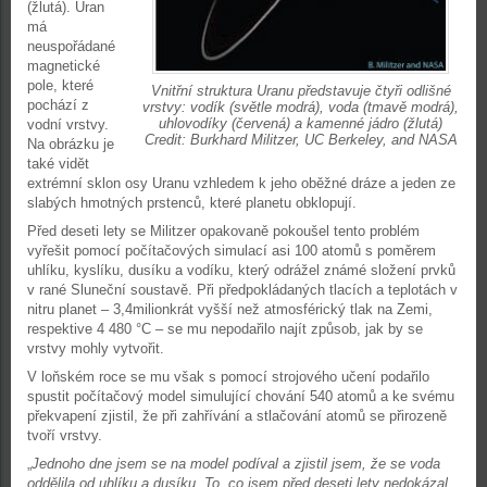
(žlutá). Uran
má
neuspořádané
magnetické
pole, které
Vnitřní struktura Uranu představuje čtyři odlišné
pochází z
vrstvy: vodík (světle modrá), voda (tmavě modrá),
uhlovodíky (červená) a kamenné jádro (žlutá)
vodní vrstvy.
Credit: Burkhard Militzer, UC Berkeley, and NASA
Na obrázku je
také vidět
extrémní sklon osy Uranu vzhledem k jeho oběžné dráze a jeden ze
slabých hmotných prstenců, které planetu obklopují.
Před deseti lety se Militzer opakovaně pokoušel tento problém
vyřešit pomocí počítačových simulací asi 100 atomů s poměrem
uhlíku, kyslíku, dusíku a vodíku, který odrážel známé složení prvků
v rané Sluneční soustavě. Při předpokládaných tlacích a teplotách v
nitru planet – 3,4milionkrát vyšší než atmosférický tlak na Zemi,
respektive 4 480 °C – se mu nepodařilo najít způsob, jak by se
vrstvy mohly vytvořit.
V loňském roce se mu však s pomocí strojového učení podařilo
spustit počítačový model simulující chování 540 atomů a ke svému
překvapení zjistil, že při zahřívání a stlačování atomů se přirozeně
tvoří vrstvy.
„
Jednoho dne jsem se na model podíval a zjistil jsem, že se voda
oddělila od uhlíku a dusíku. To, co jsem před deseti lety nedokázal,