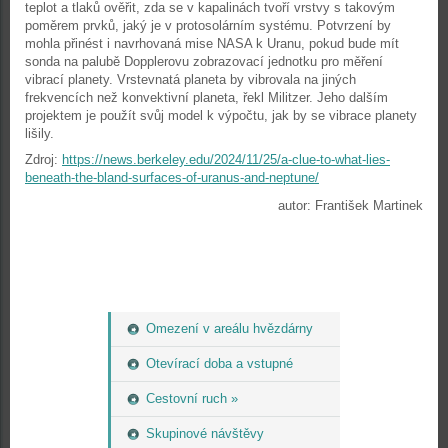
teplot a tlaků ověřit, zda se v kapalinách tvoří vrstvy s takovým
poměrem prvků, jaký je v protosolárním systému. Potvrzení by
mohla přinést i navrhovaná mise NASA k Uranu, pokud bude mít
sonda na palubě Dopplerovu zobrazovací jednotku pro měření
vibrací planety. Vrstevnatá planeta by vibrovala na jiných
frekvencích než konvektivní planeta, řekl Militzer. Jeho dalším
projektem je použít svůj model k výpočtu, jak by se vibrace planety
lišily.
Zdroj:
https://news.berkeley.edu/2024/11/25/a-clue-to-what-lies-
beneath-the-bland-surfaces-of-uranus-and-neptune/
autor: František Martinek
Omezení v areálu hvězdárny
Otevírací doba a vstupné
Cestovní ruch »
Skupinové návštěvy