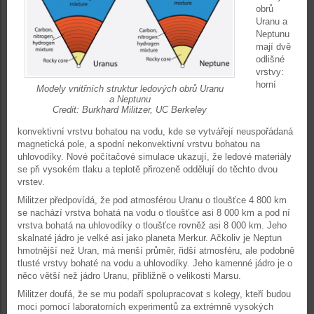
obrů
Uranu a
Neptunu
mají dvě
odlišné
vrstvy:
horní
Modely vnitřních struktur ledových obrů Uranu
a Neptunu
Credit: Burkhard Militzer, UC Berkeley
konvektivní vrstvu bohatou na vodu, kde se vytvářejí neuspořádaná
magnetická pole, a spodní nekonvektivní vrstvu bohatou na
uhlovodíky. Nové počítačové simulace ukazují, že ledové materiály
se při vysokém tlaku a teplotě přirozeně oddělují do těchto dvou
vrstev.
Militzer předpovídá, že pod atmosférou Uranu o tloušťce 4 800 km
se nachází vrstva bohatá na vodu o tloušťce asi 8 000 km a pod ní
vrstva bohatá na uhlovodíky o tloušťce rovněž asi 8 000 km. Jeho
skalnaté jádro je velké asi jako planeta Merkur. Ačkoliv je Neptun
hmotnější než Uran, má menší průměr, řidší atmosféru, ale podobně
tlusté vrstvy bohaté na vodu a uhlovodíky. Jeho kamenné jádro je o
něco větší než jádro Uranu, přibližně o velikosti Marsu.
Militzer doufá, že se mu podaří spolupracovat s kolegy, kteří budou
moci pomocí laboratorních experimentů za extrémně vysokých