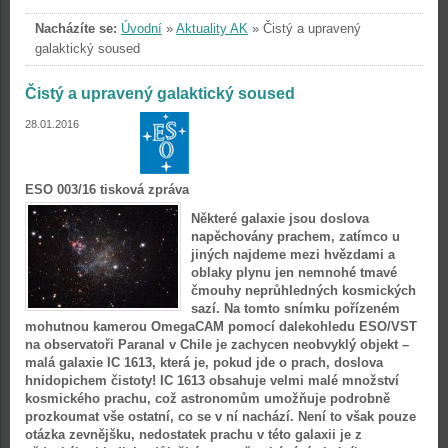
Nacházíte se:
Úvodní
»
Aktuality AK
»
Čistý a upravený
galaktický soused
Čistý a upravený galaktický soused
28.01.2016
ESO 003/16 tisková zpráva
Některé galaxie jsou doslova
napěchovány prachem, zatímco u
jiných najdeme mezi hvězdami a
oblaky plynu jen nemnohé tmavé
čmouhy neprůhledných kosmických
sazí. Na tomto snímku pořízeném
mohutnou kamerou OmegaCAM pomocí dalekohledu ESO/VST
na observatoři Paranal v Chile je zachycen neobvyklý objekt –
malá galaxie IC 1613, která je, pokud jde o prach, doslova
hnidopichem čistoty! IC 1613 obsahuje velmi malé množství
kosmického prachu, což astronomům umožňuje podrobně
prozkoumat vše ostatní, co se v ní nachází. Není to však pouze
otázka zevnějšku, nedostatek prachu v této galaxii je z