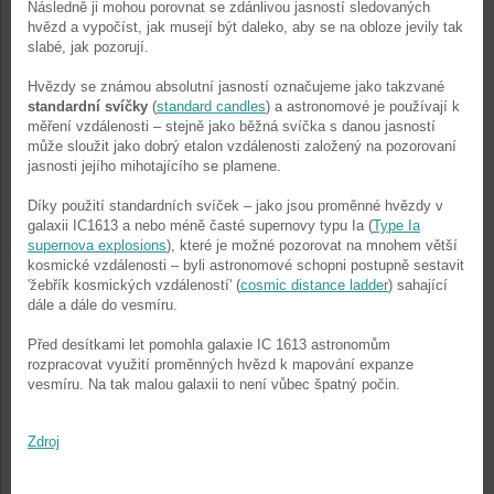
Následně ji mohou porovnat se zdánlivou jasností sledovaných
hvězd a vypočíst, jak musejí být daleko, aby se na obloze jevily tak
slabé, jak pozorují.
Hvězdy se známou absolutní jasností označujeme jako takzvané
standardní svíčky
(
standard candles
) a astronomové je používají k
měření vzdálenosti – stejně jako běžná svíčka s danou jasností
může sloužit jako dobrý etalon vzdálenosti založený na pozorovaní
jasnosti jejího mihotajícího se plamene.
Díky použití standardních svíček – jako jsou proměnné hvězdy v
galaxii IC1613 a nebo méně časté supernovy typu Ia (
Type Ia
supernova explosions
), které je možné pozorovat na mnohem větší
kosmické vzdálenosti – byli astronomové schopni postupně sestavit
'žebřík kosmických vzdáleností' (
cosmic distance ladder
) sahající
dále a dále do vesmíru.
Před desítkami let pomohla galaxie IC 1613 astronomům
rozpracovat využití proměnných hvězd k mapování expanze
vesmíru. Na tak malou galaxii to není vůbec špatný počin.
Zdroj