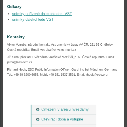
Odkazy
snímky pořízené dalekohledem VST
snímky dalekohledu VST
Kontakty
Viktor Votruba; národní kontakt; Astronomický ústav AV ČR, 251 65 Ondřejov,
Česká republika; Email: votruba@physics.muni.cz
Jiří Srba; překlad; Hvězdárna Valašské Meziříčí, p. o., Česká republika; Email:
jsrba@astrovm.cz
Richard Hook; ESO Public Information Officer; Garching bei München, Germany;
Tel.: +49 89 3200 6655; Mobil: +49 151 1537 3591; Email: rhook@eso.org
Omezení v areálu hvězdárny
Otevírací doba a vstupné