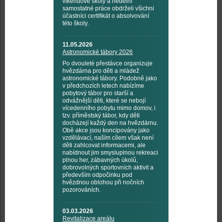
víkendové školy a nedělní
samostatné práce obdrželi všichni
účastníci certifikát o absolvování
této školy.
11.05.2026
Astronomické tábory 2026
Po dvouleté přestávce organizuje
hvězdárna pro děti a mládež
astronomické tábory. Podobně jako
v předchozích letech nabízíme
pobytový tábor pro starší a
odvážnější děti, které se nebojí
vícedenního pobytu mimo domov, i
tzv. příměstský tábor, kdy děti
docházejí každý den na hvězdárnu.
Obě akce jsou koncipovány jako
vzdělávací, naším cílem však není
děti zahlcovat informacemi, ale
nabídnout jim smysluplnou rekreaci
plnou her, zábavných úkolů,
dobrovolných sportovních aktivit a
především odpočinku pod
hvězdnou oblohou při nočních
pozorováních.
03.03.2026
Revitalizace areálu