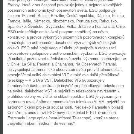
Evropy, která v současnosti provozuje jedny z nejproduktivnějších
pozemních astronomických observatoří světa. ESO podporuje
celkem 16 zemí: Belgie, Brazílie, Česká republika, Dánsko, Finsko,
Francie, Itálie, Německo, Nizozemsko, Portugalsko, Rakousko,
Španělsko, Švédsko, Švýcarsko, Velká Británie a hostící stát Chile.
ESO uskutečňuje ambiciózní program zaměřený na návrh,
konstrukci a provoz výkonných pozemních pozorovacích komplexů
umožňujících astronomům dosáhnout významných vědeckých
objevů. ESO také hraje vedoucí úlohu při podpoře a organizaci
celosvětové spolupráce v astronomickém výzkumu. ESO provozuje
tři unikátní pozorovací střediska světového významu nacházející se
v Chile: La Silla, Paranal a Chajnantor. Na Observatoři Paranal,
nejvyspělejší astronomické observatoři světa pro viditelnou oblast,
pracuje Velmi velký dalekohled VLT a také dva další přehlídkové
teleskopy – VISTA a VST. Dalekohled VISTA pozoruje v
infračervené části spektra a je největším přehlídkovým teleskopem
na světě, dalekohled VST je největším teleskopem navrženým k
prohlídce oblohy ve viditelné oblasti spektra. ESO je významným
partnerem revolučního astronomického teleskopu ALMA, největšího
astronomického projektu současnosti. Nedaleko Paranalu v oblasti
Cero Armazones staví ESO nový dalekohled E-ELT (European
Extremely Large optical/near-infrared Telescope), který se stane
„největším okem hledícím do vesmíru“.