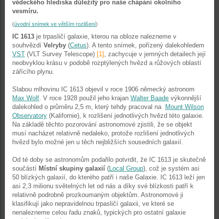
vědeckého hlediska důležitý pro naše chápání okolního
vesmíru.
(
úvodní snímek ve větším rozlišení
)
IC 1613
je trpasličí galaxie, kterou na obloze nalezneme v
souhvězdí
Velryby
(
Cetus
). A tento snímek, pořízený dalekohledem
VST
(VLT Survey Telescope)
[1]
, zachycuje v jemných detailech její
neobvyklou krásu v podobě rozptýlených hvězd a růžových oblastí
zářícího plynu.
Slabou mlhovinu IC 1613 objevil v roce 1906 německý astronom
Max Wolf
. V roce 1928 použil jeho krajan
Walter Baade
výkonnější
dalekohled o průměru 2,5 m, který tehdy pracoval na
Mount Wilson
Observatory
(Kalifornie), k rozlišení jednotlivých hvězd této galaxie.
Na základě těchto pozorování astronomové zjistili, že se objekt
musí nacházet relativně nedaleko, protože rozlišení jednotlivých
hvězd bylo možné jen u těch nejbližších sousedních galaxií.
Od té doby se astronomům podařilo potvrdit, že IC 1613 je skutečně
součástí
Místní skupiny galaxií
(
Local Group
), což je systém asi
50 blízkých galaxií, do kterého patří i naše Galaxie. IC 1613 leží jen
asi 2,3 milionu světelných let od nás a díky své blízkosti patří k
relativně podrobně prozkoumaným objektům. Astronomové ji
klasifikují jako nepravidelnou trpasličí galaxii, ve které se
nenalezneme celou řadu znaků, typických pro ostatní galaxie