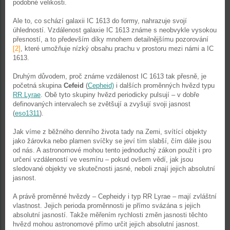
podobné velikosti.
Ale to, co schází galaxii IC 1613 do formy, nahrazuje svojí
úhledností. Vzdálenost galaxie IC 1613 známe s neobvykle vysokou
přesností, a to především díky mnohem detailnějšímu pozorování
[2]
, které umožňuje nízký obsahu prachu v prostoru mezi námi a IC
1613.
Druhým důvodem, proč známe vzdálenost IC 1613 tak přesně, je
početná skupina
Cefeid
(
Cepheid)
i dalších proměnných hvězd typu
RR Lyrae
. Obě tyto skupiny hvězd periodicky pulsují – v dobře
definovaných intervalech se zvětšují a zvyšují svoji jasnost
(
eso1311
).
Jak víme z běžného denního života tady na Zemi, svítící objekty
jako žárovka nebo plamen svíčky se jeví tím slabší, čím dále jsou
od nás. A astronomové mohou tento jednoduchý zákon použít i pro
určení vzdáleností ve vesmíru – pokud ovšem vědí, jak jsou
sledované objekty ve skutečnosti jasné, neboli znají jejich absolutní
jasnost.
A právě proměnné hvězdy – Cepheidy i typ RR Lyrae – mají zvláštní
vlastnost. Jejich perioda proměnnosti je přímo svázána s jejich
absolutní jasností. Takže měřením rychlosti změn jasnosti těchto
hvězd mohou astronomové přímo určit jejich absolutní jasnost.