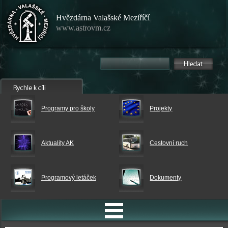
Hvězdárna Valašské Meziříčí
www.astrovm.cz
Programy pro školy
Projekty
Aktuality AK
Cestovní ruch
Programový letáček
Dokumenty