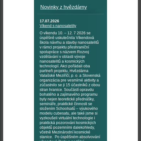
Novinky z hvězdárny
17.07.2026
Víkend s nanosatelity
O víkendu 10. – 12. 7 2026 se
úspěšně uskutečnila Víkendová
škola návrhu a stavby nanosatelitů
v rámci projektu přeshraniční
spolupráce s názvem Rozvoj
vzdělávání v oblasti vývoje
nanosatelitů a kosmických
technologií. Akci pořádali oba
partneři projektu, Hvězdárna
Valašské Meziříčí, p. o. a Slovenská
organizácia pre vesmírné aktivity a
zúčastnilo se ji 15 účastníků z obou
stran hranice. Součástí opravdu
bohatého a zajímavého programu
byly nejen teoretické přednášky,
semináře, praktické činnosti se
složením Schoolsatů – výukového
modelu cubesatu, ale také jsme si
vyzkoušeli virtuální technologie i
praktická pozorování kosmických
objektů pozemními dalekohledy,
včetně Mezinárodní kosmické
stanice. Po úspěšném absolvování