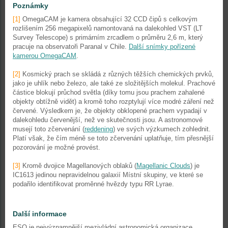
Poznámky
[1]
OmegaCAM je kamera obsahující 32 CCD čipů s celkovým
rozlišením 256 megapixelů namontovaná na dalekohled VST (LT
Survey Telescope) s primárním zrcadlem o průměru 2,6 m, který
pracuje na observatoři Paranal v Chile.
Další snímky pořízené
kamerou OmegaCAM
.
[2]
Kosmický prach se skládá z různých těžších chemických prvků,
jako je uhlík nebo železo, ale také ze složitějších molekul. Prachové
částice blokují průchod světla (díky tomu jsou prachem zahalené
objekty obtížně vidět) a kromě toho rozptylují více modré záření než
červené. Výsledkem je, že objekty obklopené prachem vypadají v
dalekohledu červenější, než ve skutečnosti jsou. A astronomové
musejí toto zčervenání (
reddening
) ve svých výzkumech zohlednit.
Platí však, že čím méně se toto zčervenání uplatňuje, tím přesnější
pozorování je možné provést.
[3]
Kromě dvojice Magellanových oblaků (
Magellanic Clouds
) je
IC1613 jedinou nepravidelnou galaxií Místní skupiny, ve které se
podařilo identifikovat proměnné hvězdy typu RR Lyrae.
Další informace
ESO je nejvýznamnější mezivládní astronomická organizace