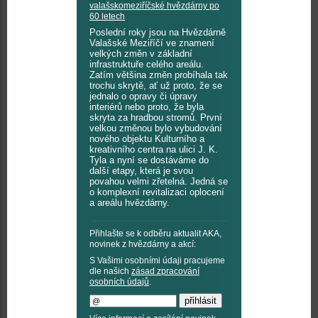
valašskomeziříčské hvězdárny po
60 letech
Poslední roky jsou na Hvězdárně
Valašské Meziříčí ve znamení
velkých změn v základní
infrastruktuře celého areálu.
Zatím většina změn probíhala tak
trochu skrytě, ať už proto, že se
jednalo o opravy či úpravy
interiérů nebo proto, že byla
skryta za hradbou stromů. První
velkou změnou bylo vybudování
nového objektu Kulturního a
kreativního centra na ulici J. K.
Tyla a nyní se dostáváme do
další etapy, která je svou
povahou velmi zřetelná. Jedná se
o komplexní revitalizaci oplocení
a areálu hvězdárny.
Přihlašte se k odběru aktualit AKA,
novinek z hvězdárny a akcí:
S Vašimi osobními údaji pracujeme
dle našich
zásad zpracování
osobních údajů
.