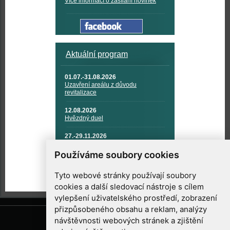
Více informací o zasílání novinek
Aktuální program
01.07.-31.08.2026
Uzavření areálu z důvodu
revitalizace
12.08.2026
Hvězdný duel
27.-29.11.2026
KOSMONAUTIKA, RAKETOVÁ
TECHNIKA A KOSMICKÉ
Používáme soubory cookies
TECHNOLOGIE
Tyto webové stránky používají soubory
cookies a další sledovací nástroje s cílem
vylepšení uživatelského prostředí, zobrazení
přizpůsobeného obsahu a reklam, analýzy
návštěvnosti webových stránek a zjištění