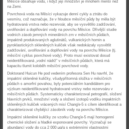
Měsíce obsahuje vodu, i když její množství je mnohem menší než
na Zemi.
Povrchová voda na Měsíci vykazuje denní cykly a ztrátu do
vesmíru, což naznačuje, že v hloubce měsíční půdy by měla být
hydratovaná vrstva nebo rezervoár, aby se vysvětlilo zadržování,
uvolňování a doplňování vody na povrchu Měsíce. Dřívější studie
vodních zásob jemných minerálních zrn v měsíčních půdách,
impaktně produkovaných aglutinátů, vulkanických hornin a
pyroklastických skleněných kuliček však nedokázaly vysvětlit
zadržování, uvolňování a doplňování vody na povrchu Měsíce (tj.
měsíční cyklus povrchové vody). Proto musí existovat dosud
neidentifikovaná „vodní nádrž“ v měsíčních půdách, která má
kapacitu tlumit koloběh měsíční povrchové vody.
Doktorand Huicun He pod vedením profesora Sen Hu navrhl, že
impaktní skleněné kuličky, všudypřítomná složka v měsíčních
půdách s amorfní povahou, byly potenciálním kandidátem pro
výzkum neidentifikované hydratované vrstvy nebo rezervoáru v
měsíčních půdách. Systematicky charakterizoval petrografii, složení
hlavních prvků, množství vody a složení izotopů vodíku impaktních
skleněných kuliček vrácených misí Chang'e-5 s cílem identifikovat a
charakterizovat chybějící zásobník vody na povrchu Měsíce.
Impaktní skleněné kuličky ze vzorku Chang'e-5 mají homogenní
chemické složení a hladké exponované povrchy. Vyznačují se
abundancí vody do cca 2 000 μg/g s extrémními vlastnostmi