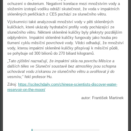
ochuzení o deuterium. Negativní korelace mezi množstvím vody a
složením izotopů vodíku odráží skutečnost, že voda v impaktních
skleněných perličkách z CE5 pochází ze slunečního větru.
Výzkumníci také analyzovali množství vody v pěti skleněných
kuličkách, které ukázaly hydratační profily vody pocházející ze
slunečního větru. Některé skleněné kuličky byly překryty pozdějším
odplyněním. Impaktní skleněné kuličky fungovaly jako houba pro
tlumení cyklu měsíční povrchové vody. Vědci odhadují, že množství
vody, kterou impaktní skleněné kuličky přispívají k měsíční půdě,
se pohybuje od 300 bilionů do 270 biliard kilogramů.
„T
ato zjištění naznačují, že impaktní skla na povrchu Měsíce a
dalších těles ve Sluneční soustavě bez atmosféry jsou schopna
uchovávat vodu získanou ze slunečního větru a uvolňovat ji do
vesmíru
,“ řekl profesor Hu.
Zdroj:
https://scitechdaily.com/chinese-scientists-discover-water-
reservoir-on-the-moon/
autor: František Martinek