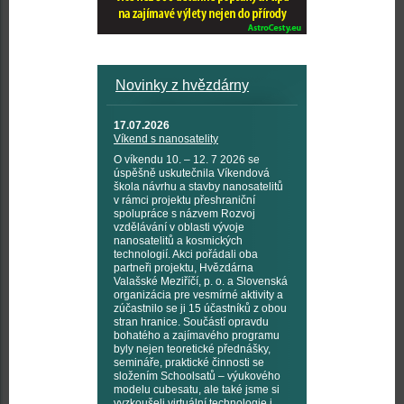
Novinky z hvězdárny
17.07.2026
Víkend s nanosatelity
O víkendu 10. – 12. 7 2026 se
úspěšně uskutečnila Víkendová
škola návrhu a stavby nanosatelitů
v rámci projektu přeshraniční
spolupráce s názvem Rozvoj
vzdělávání v oblasti vývoje
nanosatelitů a kosmických
technologií. Akci pořádali oba
partneři projektu, Hvězdárna
Valašské Meziříčí, p. o. a Slovenská
organizácia pre vesmírné aktivity a
zúčastnilo se ji 15 účastníků z obou
stran hranice. Součástí opravdu
bohatého a zajímavého programu
byly nejen teoretické přednášky,
semináře, praktické činnosti se
složením Schoolsatů – výukového
modelu cubesatu, ale také jsme si
vyzkoušeli virtuální technologie i