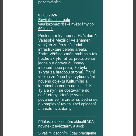
pozorováních.
03.03.2026
Revitalizace areálu
valašskomeziříčské hvězdárny po
60 letech
Poslední roky jsou na Hvězdárně
Valašské Meziříčí ve znamení
velkých změn v základní
infrastruktuře celého areálu.
Zatím většina změn probíhala tak
trochu skrytě, ať už proto, že se
jednalo o opravy či úpravy
interiérů nebo proto, že byla
skryta za hradbou stromů. První
velkou změnou bylo vybudování
nového objektu Kulturního a
kreativního centra na ulici J. K.
Tyla a nyní se dostáváme do
další etapy, která je svou
povahou velmi zřetelná. Jedná se
o komplexní revitalizaci oplocení
a areálu hvězdárny.
Přihlašte se k odběru aktualit AKA,
novinek z hvězdárny a akcí:
S Vašimi osobními údaji pracujeme