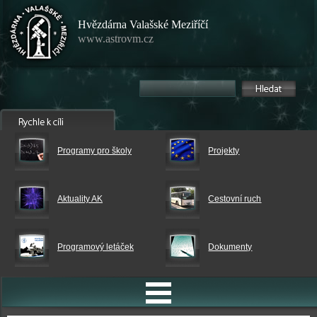
Hvězdárna Valašské Meziříčí
www.astrovm.cz
Programy pro školy
Projekty
Aktuality AK
Cestovní ruch
Programový letáček
Dokumenty