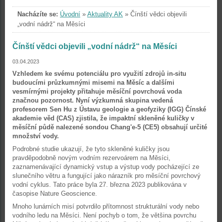
Nacházíte se:
Úvodní
»
Aktuality AK
»
Čínští vědci objevili
„vodní nádrž“ na Měsíci
Čínští vědci objevili „vodní nádrž“ na Měsíci
03.04.2023
Vzhledem ke svému potenciálu pro využití zdrojů in-situ
budoucími průzkumnými misemi na Měsíc a dalšími
vesmírnými projekty přitahuje měsíční povrchová voda
značnou pozornost. Nyní výzkumná skupina vedená
profesorem Sen Hu z Ústavu geologie a geofyziky (IGG) Čínské
akademie věd (CAS) zjistila, že impaktní skleněné kuličky v
měsíční půdě nalezené sondou Chang'e-5 (CE5) obsahují určité
množství vody.
Podrobné studie ukazují, že tyto skleněné kuličky jsou
pravděpodobně novým vodním rezervoárem na Měsíci,
zaznamenávající dynamický vstup a výstup vody pocházející ze
slunečního větru a fungující jako nárazník pro měsíční povrchový
vodní cyklus. Tato práce byla 27. března 2023 publikována v
časopise Nature Geoscience.
Mnoho lunárních misí potvrdilo přítomnost strukturální vody nebo
vodního ledu na Měsíci. Není pochyb o tom, že většina povrchu