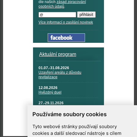
dle našich
zásad zpracování
osobních údajů
.
Více informací o zasílání novinek
Aktuální program
01.07.-31.08.2026
Uzavření areálu z důvodu
revitalizace
12.08.2026
Hvězdný duel
27.-29.11.2026
KOSMONAUTIKA, RAKETOVÁ
TECHNIKA A KOSMICKÉ
Používáme soubory cookies
TECHNOLOGIE
Tyto webové stránky používají soubory
cookies a další sledovací nástroje s cílem