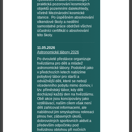
praktická pozorování kosmických
objektů pozemními dalekohledy,
včetně Mezinárodní kosmické
stanice. Po úspěšném absolvování
víkendové školy a nedělní
samostatné práce obdrželi všichni
účastníci certifikát o absolvování
této školy.
11.05.2026
Astronomické tábory 2026
Po dvouleté přestávce organizuje
hvězdárna pro děti a mládež
astronomické tábory. Podobně jako
v předchozích letech nabízíme
pobytový tábor pro starší a
odvážnější děti, které se nebojí
vícedenního pobytu mimo domov, i
tzv. příměstský tábor, kdy děti
docházejí každý den na hvězdárnu.
Obě akce jsou koncipovány jako
vzdělávací, naším cílem však není
děti zahlcovat informacemi, ale
nabídnout jim smysluplnou rekreaci
plnou her, zábavných úkolů,
dobrovolných sportovních aktivit a
především odpočinku pod
hvězdnou oblohou při nočních