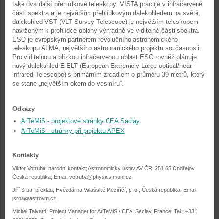
také dva další přehlídkové teleskopy. VISTA pracuje v infračervené
části spektra a je největším přehlídkovým dalekohledem na světě,
dalekohled VST (VLT Survey Telescope) je největším teleskopem
navrženým k prohlídce oblohy výhradně ve viditelné části spektra.
ESO je evropským partnerem revolučního astronomického
teleskopu ALMA, největšího astronomického projektu současnosti.
Pro viditelnou a blízkou infračervenou oblast ESO rovněž plánuje
nový dalekohled E-ELT (European Extremely Large optical/near-
infrared Telescope) s primárním zrcadlem o průměru 39 metrů, který
se stane „největším okem do vesmíru“.
Odkazy
ArTeMiS - projektové stránky CEA Saclay
ArTeMiS - stránky při projektu APEX
Kontakty
Viktor Votruba; národní kontakt; Astronomický ústav AV ČR, 251 65 Ondřejov,
Česká republika; Email:
votruba@physics.muni.cz
Jiří Srba; překlad; Hvězdárna Valašské Meziříčí, p. o., Česká republika; Email:
jsrba@astrovm.cz
Michel Talvard; Project Manager for ArTeMiS / CEA; Saclay, France; Tel.: +33 1