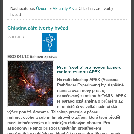
Nacházíte se:
Úvodní
»
Aktuality AK
»
Chladná záře tvorby
hvězd
Chladná záře tvorby hvězd
25.09.2013
ESO 041/13 tisková zpráva
První 'světlo' pro novou kameru
radioteleskopu APEX
Na radioteleskop APEX (Atacama
Pathfinder Experiment) byl úspěšně
nainstalován nový přístroj
označovaný zkratkou ArTeMiS. APEX
je parabolická anténa o průměru 12
m umístěná ve velké nadmořské
výšce pouště Atacama. Teleskop pracuje v pásmu
milimetrového a sub-milimetrového záření, které tvoří předěl
mezi infračerveným a klasickým rádiovým oborem. Pro
astronomy je tento přístroj unikátním prostředkem
umožňujícím pohlédnout hlouběji do vesmíru. Pomocí nové