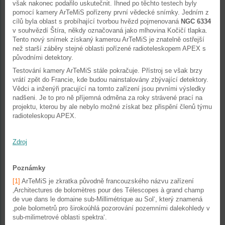
však nakonec podařilo uskutečnit. Ihned po těchto testech byly
pomocí kamery ArTeMiS pořízeny první vědecké snímky. Jedním z
cílů byla oblast s probíhající tvorbou hvězd pojmenovaná
NGC 6334
v souhvězdí Štíra, někdy označovaná jako mlhovina Kočičí tlapka.
Tento nový snímek získaný kamerou ArTeMiS je znatelně ostřejší
než starší záběry stejné oblasti pořízené radioteleskopem APEX s
původními detektory.
Testování kamery ArTeMiS stále pokračuje. Přístroj se však brzy
vrátí zpět do Francie, kde budou nainstalovány zbývající detektory.
Vědci a inženýři pracující na tomto zařízení jsou prvními výsledky
nadšeni. Je to pro ně příjemná odměna za roky strávené prací na
projektu, kterou by ale nebylo možné získat bez přispění členů týmu
radioteleskopu APEX.
Zdroj
Poznámky
[1]
ArTeMiS je zkratka původně francouzského názvu zařízení
‚Architectures de bolomètres pour des Télescopes à grand champ
de vue dans le domaine sub-Millimétrique au Sol‘, který znamená
‚pole bolometrů pro širokoúhlá pozorování pozemními dalekohledy v
sub-milimetrové oblasti spektra‘.