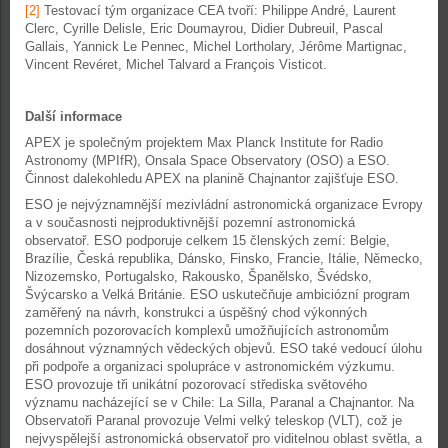
[2]
Testovací tým organizace CEA tvoří: Philippe André, Laurent
Clerc, Cyrille Delisle, Eric Doumayrou, Didier Dubreuil, Pascal
Gallais, Yannick Le Pennec, Michel Lortholary, Jérôme Martignac,
Vincent Revéret, Michel Talvard a François Visticot.
Další informace
APEX je společným projektem Max Planck Institute for Radio
Astronomy (MPIfR), Onsala Space Observatory (OSO) a ESO.
Činnost dalekohledu APEX na planině Chajnantor zajišťuje ESO.
ESO je nejvýznamnější mezivládní astronomická organizace Evropy
a v současnosti nejproduktivnější pozemní astronomická
observatoř. ESO podporuje celkem 15 členských zemí: Belgie,
Brazílie, Česká republika, Dánsko, Finsko, Francie, Itálie, Německo,
Nizozemsko, Portugalsko, Rakousko, Španělsko, Švédsko,
Švýcarsko a Velká Británie. ESO uskutečňuje ambiciózní program
zaměřený na návrh, konstrukci a úspěšný chod výkonných
pozemních pozorovacích komplexů umožňujících astronomům
dosáhnout významných vědeckých objevů. ESO také vedoucí úlohu
při podpoře a organizaci spolupráce v astronomickém výzkumu.
ESO provozuje tři unikátní pozorovací střediska světového
významu nacházející se v Chile: La Silla, Paranal a Chajnantor. Na
Observatoři Paranal provozuje Velmi velký teleskop (VLT), což je
nejvyspělejší astronomická observatoř pro viditelnou oblast světla, a