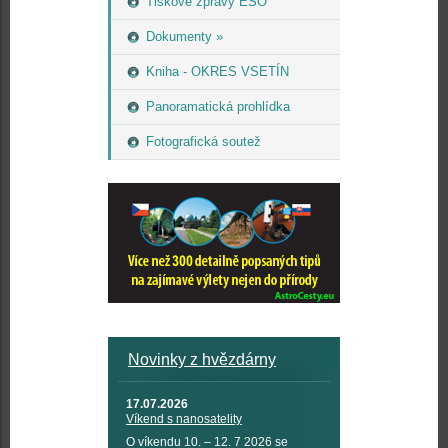
Tiskové zprávy ESO
Dokumenty »
Kniha - OKRES VSETÍN
Panoramatická prohlídka
Fotografická soutež
Novinky z hvězdárny
17.07.2026
Víkend s nanosatelity
O víkendu 10. – 12. 7 2026 se