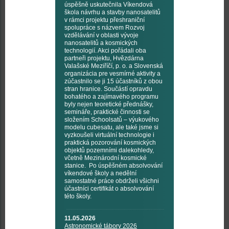
úspěšně uskutečnila Víkendová
škola návrhu a stavby nanosatelitů
v rámci projektu přeshraniční
spolupráce s názvem Rozvoj
vzdělávání v oblasti vývoje
nanosatelitů a kosmických
technologií. Akci pořádali oba
partneři projektu, Hvězdárna
Valašské Meziříčí, p. o. a Slovenská
organizácia pre vesmírné aktivity a
zúčastnilo se ji 15 účastníků z obou
stran hranice. Součástí opravdu
bohatého a zajímavého programu
byly nejen teoretické přednášky,
semináře, praktické činnosti se
složením Schoolsatů – výukového
modelu cubesatu, ale také jsme si
vyzkoušeli virtuální technologie i
praktická pozorování kosmických
objektů pozemními dalekohledy,
včetně Mezinárodní kosmické
stanice. Po úspěšném absolvování
víkendové školy a nedělní
samostatné práce obdrželi všichni
účastníci certifikát o absolvování
této školy.
11.05.2026
Astronomické tábory 2026