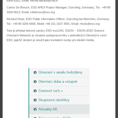
6908 8352; Email:
michel.talvard@cea.fr
Carlos De Breuck; ESO APEX Project Manager; Garching, Germany; Tel.: +49 89
3200 6613; Email:
cdebreuc@eso.org
Richard Hook; ESO Public Information Officer; Garching bei München, Germany;
Tel.: +49 89 3200 6655; Mobil: +49 151 1537 3591; Email:
rhook@eso.org
Toto je překlad tiskové zprávy ESO eso1341. ESON -- ESON (ESO Science
Outreach Network) je skupina spolupracovníku z jednotlivých členských zemí
ESO, jejichž úkolem je sloužit jako kontaktní osoby pro lokální média.
Omezení v areálu hvězdárny
Otevírací doba a vstupné
Cestovní ruch »
Skupinové návštěvy
Aktuality AK