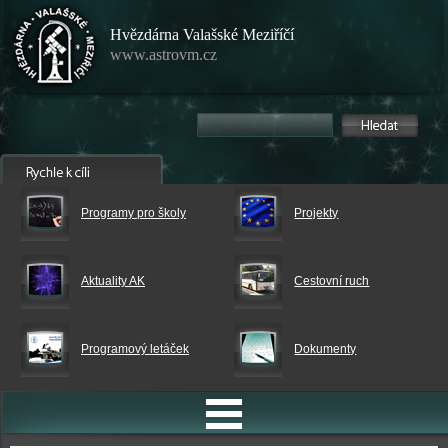
Hvězdárna Valašské Meziříčí
www.astrovm.cz
Programy pro školy
Projekty
Aktuality AK
Cestovní ruch
Programový letáček
Dokumenty