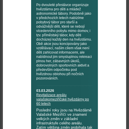
Po dvouleté přestávce organizuje
hvězdárna pro děti a mládež
astronomické tábory. Podobně jako
v předchozích letech nabízíme
pobytový tábor pro starší a
odvážnější děti, které se nebojí
vícedenního pobytu mimo domov, i
tzv. příměstský tábor, kdy děti
docházejí každý den na hvězdárnu.
Obě akce jsou koncipovány jako
vzdělávací, naším cílem však není
děti zahlcovat informacemi, ale
nabídnout jim smysluplnou rekreaci
plnou her, zábavných úkolů,
dobrovolných sportovních aktivit a
především odpočinku pod
hvězdnou oblohou při nočních
pozorováních.
03.03.2026
Revitalizace areálu
valašskomeziříčské hvězdárny po
60 letech
Poslední roky jsou na Hvězdárně
Valašské Meziříčí ve znamení
velkých změn v základní
infrastruktuře celého areálu.
Zatím většina změn probíhala tak