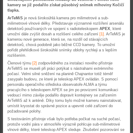
kamery se již podařilo získat působivý snímek mlhoviny Kočičí
tlapka.
ArTeMiS
je nová širokoúhlá kamera pro milimetrové a sub-
milimetrové vlnové délky. Představuje významné rozšíření arsenálu
detektorů používaných ve spojení s radioteleskopem
APEX
, které
umožní dále zvýšit dosah a rozlišení celého zařízení
[1]
. ArTeMiS je
kamerou nové generace, která se, na rozdíl od stávajících
detektorů, chová podobně jako běžné CCD kamery. To umožní
pořídit přehlídkové širokoúhlé snímky oblohy rychleji a s lepším
rozlišením.
Členové týmu
[2]
zodpovědného za instalaci nového přístroje
ArTeMIS se museli při práci potýkat s nástrahami extrémního
počasí. Velmi silné sněžení na planině Chajnantor totiž téměř
zasypalo budovu, ze které je teleskop APEX ovládán. S pomocí
personálu operačního střediska observatoře ALMA a týmu
pracujícího s teleskopem APEX se jim po provizorní komunikaci
vedoucí mimo závěje podařilo dopravit kontejnery se zařízením
ArTeMiS až k anténě. Díky tomu bylo možné kameru nainstalovat,
umístit kryostat do správné pozice a upevnit celé zařízení do
požadované polohy.
S testováním přístroje však bylo potřeba počkat na suché počasí,
protože vodní pára v atmosféře výrazně pohlcuje sub-milimetrové
vlnové délky, které teleskop APEX sleduje. Zkušební pozorování se