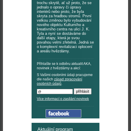
trochu skrytě, ať už proto, že se
jednalo o opravy či úpravy
interiérů nebo proto, že byla
skryta za hradbou stromů. První
velkou změnou bylo vybudování
nového objektu Kulturního a
kreativního centra na ulici J. K.
Tyla a nyní se dostáváme do
další etapy, která je svou
povahou velmi zřetelná. Jedná se
o komplexní revitalizaci oplocení
a areálu hvězdárny.
Přihlašte se k odběru aktualit AKA,
novinek z hvězdárny a akcí:
S Vašimi osobními údaji pracujeme
dle našich
zásad zpracování
osobních údajů
.
Více informací o zasílání novinek
Aktuální program