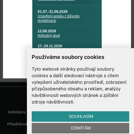
01.07.-31.08.2026
Uzavření areálu z důvodu
revitalizace
12.08.2026
Hvězdný duel
27.-29.11.2026
KOSMONAUTIKA, RAKETOVÁ
TECHNIKA A KOSMICKÉ
Používáme soubory cookies
TECHNOLOGIE
Tyto webové stránky používají soubory
cookies a další sledovací nástroje s cílem
vylepšení uživatelského prostředí, zobrazení
přizpůsobeného obsahu a reklam, analýzy
návštěvnosti webových stránek a zjištění
zdroje návštěvnosti.
Hvězdárna Valašské Meziříčí, příspěvková organizace, Vsetínská 78, 757
SOUHLASÍM
01 Valašské Meziříčí
Příspěvková organizace Zlínského kraje. Telefon:
571 611 928
, Mobil:
777
ODMÍTÁM
277 134
, E-mail:
info@astrovm.cz