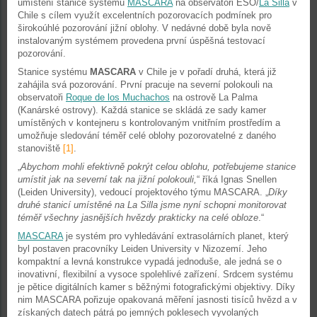
umístění stanice systému
MASCARA
na observatoři ESO/
La Silla
v
Chile s cílem využít excelentních pozorovacích podmínek pro
širokoúhlé pozorování jižní oblohy. V nedávné době byla nově
instalovaným systémem provedena první úspěšná testovací
pozorování.
Stanice systému
MASCARA
v Chile je v pořadí druhá, která již
zahájila svá pozorování. První pracuje na severní polokouli na
observatoři
Roque de los Muchachos
na ostrově La Palma
(Kanárské ostrovy). Každá stanice se skládá ze sady kamer
umístěných v kontejneru s kontrolovaným vnitřním prostředím a
umožňuje sledování téměř celé oblohy pozorovatelné z daného
stanoviště
[1]
.
„
Abychom mohli efektivně pokrýt celou oblohu, potřebujeme stanice
umístit jak na severní tak na jižní polokouli,
“ říká Ignas Snellen
(Leiden University), vedoucí projektového týmu MASCARA. „
Díky
druhé stanicí umístěné na La Silla jsme nyní schopni monitorovat
téměř všechny jasnějších hvězdy prakticky na celé obloze
.“
MASCARA
je systém pro vyhledávání extrasolárních planet, který
byl postaven pracovníky Leiden University v Nizozemí. Jeho
kompaktní a levná konstrukce vypadá jednoduše, ale jedná se o
inovativní, flexibilní a vysoce spolehlivé zařízení. Srdcem systému
je pětice digitálních kamer s běžnými fotografickými objektivy. Díky
nim MASCARA pořizuje opakovaná měření jasnosti tisíců hvězd a v
získaných datech pátrá po jemných poklesech vyvolaných