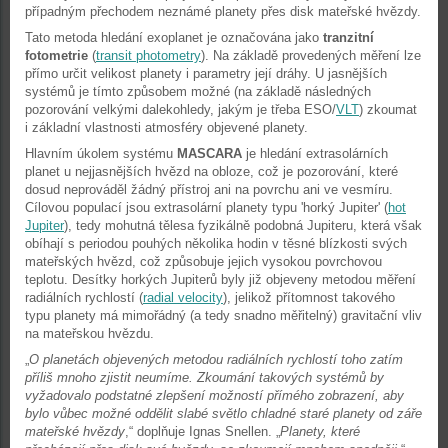
případným přechodem neznámé planety přes disk mateřské hvězdy.
Tato metoda hledání exoplanet je označována jako
tranzitní
fotometrie
(
transit photometry
). Na základě provedených měření lze
přímo určit velikost planety i parametry její dráhy. U jasnějších
systémů je tímto způsobem možné (na základě následných
pozorování velkými dalekohledy, jakým je třeba ESO/
VLT
) zkoumat
i základní vlastnosti atmosféry objevené planety.
Hlavním úkolem systému
MASCARA
je hledání extrasolárních
planet u nejjasnějších hvězd na obloze, což je pozorování, které
dosud neprováděl žádný přístroj ani na povrchu ani ve vesmíru.
Cílovou populací jsou extrasolární planety typu 'horký Jupiter' (
hot
Jupiter
), tedy mohutná tělesa fyzikálně podobná Jupiteru, která však
obíhají s periodou pouhých několika hodin v těsné blízkosti svých
mateřských hvězd, což způsobuje jejich vysokou povrchovou
teplotu. Desítky horkých Jupiterů byly již objeveny metodou měření
radiálních rychlostí (
radial velocity
), jelikož přítomnost takového
typu planety má mimořádný (a tedy snadno měřitelný) gravitační vliv
na mateřskou hvězdu.
„
O planetách objevených metodou radiálních rychlostí toho zatím
příliš mnoho zjistit neumíme. Zkoumání takových systémů by
vyžadovalo podstatné zlepšení možností přímého zobrazení, aby
bylo vůbec možné oddělit slabé světlo chladné staré planety od záře
mateřské hvězdy
,“ doplňuje Ignas Snellen. „
Planety, které