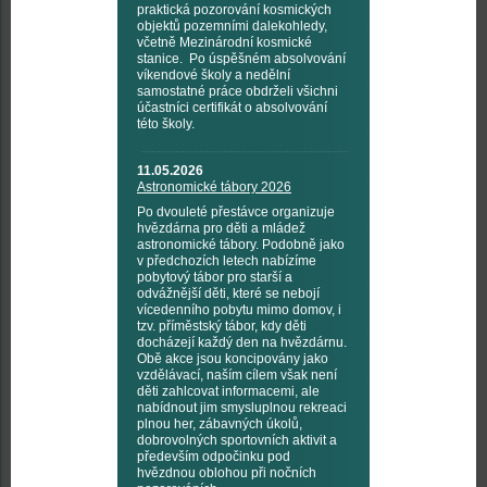
praktická pozorování kosmických
objektů pozemními dalekohledy,
včetně Mezinárodní kosmické
stanice. Po úspěšném absolvování
víkendové školy a nedělní
samostatné práce obdrželi všichni
účastníci certifikát o absolvování
této školy.
11.05.2026
Astronomické tábory 2026
Po dvouleté přestávce organizuje
hvězdárna pro děti a mládež
astronomické tábory. Podobně jako
v předchozích letech nabízíme
pobytový tábor pro starší a
odvážnější děti, které se nebojí
vícedenního pobytu mimo domov, i
tzv. příměstský tábor, kdy děti
docházejí každý den na hvězdárnu.
Obě akce jsou koncipovány jako
vzdělávací, naším cílem však není
děti zahlcovat informacemi, ale
nabídnout jim smysluplnou rekreaci
plnou her, zábavných úkolů,
dobrovolných sportovních aktivit a
především odpočinku pod
hvězdnou oblohou při nočních