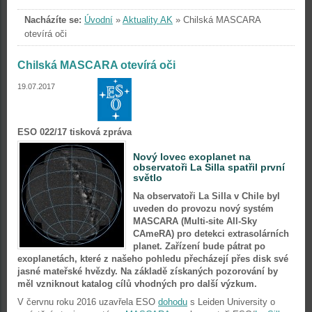
Nacházíte se:
Úvodní
»
Aktuality AK
»
Chilská MASCARA
otevírá oči
Chilská MASCARA otevírá oči
19.07.2017
ESO 022/17 tisková zpráva
Nový lovec exoplanet na
observatoři La Silla spatřil první
světlo
Na observatoři La Silla v Chile byl
uveden do provozu nový systém
MASCARA (Multi-site All-Sky
CAmeRA) pro detekci extrasolárních
planet. Zařízení bude pátrat po
exoplanetách, které z našeho pohledu přecházejí přes disk své
jasné mateřské hvězdy. Na základě získaných pozorování by
měl vzniknout katalog cílů vhodných pro další výzkum.
V červnu roku 2016 uzavřela ESO
dohodu
s Leiden University o