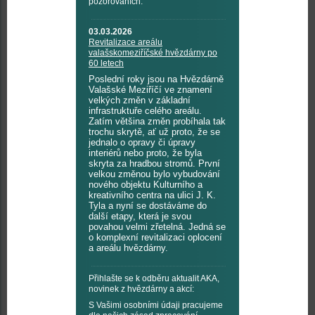
pozorováních.
03.03.2026
Revitalizace areálu
valašskomeziříčské hvězdárny po
60 letech
Poslední roky jsou na Hvězdárně
Valašské Meziříčí ve znamení
velkých změn v základní
infrastruktuře celého areálu.
Zatím většina změn probíhala tak
trochu skrytě, ať už proto, že se
jednalo o opravy či úpravy
interiérů nebo proto, že byla
skryta za hradbou stromů. První
velkou změnou bylo vybudování
nového objektu Kulturního a
kreativního centra na ulici J. K.
Tyla a nyní se dostáváme do
další etapy, která je svou
povahou velmi zřetelná. Jedná se
o komplexní revitalizaci oplocení
a areálu hvězdárny.
Přihlašte se k odběru aktualit AKA,
novinek z hvězdárny a akcí:
S Vašimi osobními údaji pracujeme