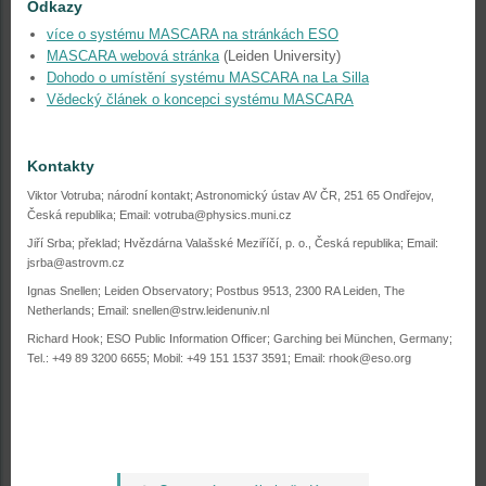
Odkazy
více o systému MASCARA na stránkách ESO
MASCARA webová stránka
(Leiden University)
Dohodo o umístění systému MASCARA na La Silla
Vědecký článek o koncepci systému MASCARA
Kontakty
Viktor Votruba; národní kontakt; Astronomický ústav AV ČR, 251 65 Ondřejov,
Česká republika; Email: votruba@physics.muni.cz
Jiří Srba; překlad; Hvězdárna Valašské Meziříčí, p. o., Česká republika; Email:
jsrba@astrovm.cz
Ignas Snellen; Leiden Observatory; Postbus 9513, 2300 RA Leiden, The
Netherlands; Email: snellen@strw.leidenuniv.nl
Richard Hook; ESO Public Information Officer; Garching bei München, Germany;
Tel.: +49 89 3200 6655; Mobil: +49 151 1537 3591; Email: rhook@eso.org