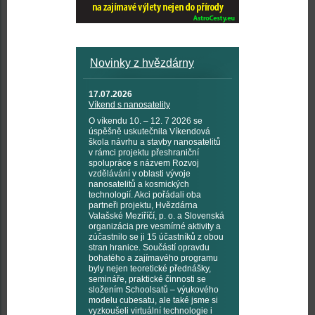
Novinky z hvězdárny
17.07.2026
Víkend s nanosatelity
O víkendu 10. – 12. 7 2026 se
úspěšně uskutečnila Víkendová
škola návrhu a stavby nanosatelitů
v rámci projektu přeshraniční
spolupráce s názvem Rozvoj
vzdělávání v oblasti vývoje
nanosatelitů a kosmických
technologií. Akci pořádali oba
partneři projektu, Hvězdárna
Valašské Meziříčí, p. o. a Slovenská
organizácia pre vesmírné aktivity a
zúčastnilo se ji 15 účastníků z obou
stran hranice. Součástí opravdu
bohatého a zajímavého programu
byly nejen teoretické přednášky,
semináře, praktické činnosti se
složením Schoolsatů – výukového
modelu cubesatu, ale také jsme si
vyzkoušeli virtuální technologie i