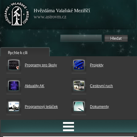
Hvězdárna Valašské Meziříčí
www.astrovm.cz
Programy pro školy
Projekty
Aktuality AK
Cestovní ruch
Programový letáček
Dokumenty