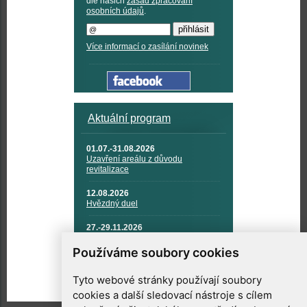
dle našich
zásad zpracování
osobních údajů
.
Více informací o zasílání novinek
Aktuální program
01.07.-31.08.2026
Uzavření areálu z důvodu
revitalizace
12.08.2026
Hvězdný duel
27.-29.11.2026
KOSMONAUTIKA, RAKETOVÁ
TECHNIKA A KOSMICKÉ
Používáme soubory cookies
TECHNOLOGIE
Tyto webové stránky používají soubory
cookies a další sledovací nástroje s cílem