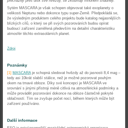
přecházejí přes disk své hvězdy, se zkoumají mnohem snadněji
.“
Sytém MASCARA je však schopen objevovat také exoplanety o
velikosti Neptunu nebo dokonce typu super-Země. Předpokládá se,
že výsledným produktem celého projektu bude katalog nejjasnějších
blízkých cílů, o který se při svých pozorováních budou opírat
budoucí zařízení zaměřená především na detailní charakteristiku
atmosfér těchto extrasolárních planet.
Zdroj
Poznámky
[1]
MASCARA
je schopná sledovat hvězdy až do jasnosti 8,4 mag –
tedy asi 10krát slabší stálice, než je možné pozorovat pouhým
okem na tmavé obloze. Díky své koncepci je MASCARA ve
srovnání s jinými přístroji méně citlivá na atmosférické podmínky a
může provádět pozorování dokonce na obloze částečně pokryté
oblačností. Tím se zvyšuje počet nocí, během kterých může být
zařízení používáno.
Další informace
ESO je nejvýznamnější mezivládní astronomická organizace