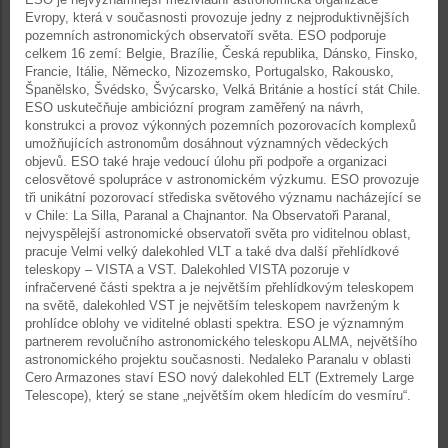
Evropy, která v současnosti provozuje jedny z nejproduktivnějších
pozemních astronomických observatoří světa. ESO podporuje
celkem 16 zemí: Belgie, Brazílie, Česká republika, Dánsko, Finsko,
Francie, Itálie, Německo, Nizozemsko, Portugalsko, Rakousko,
Španělsko, Švédsko, Švýcarsko, Velká Británie a hostící stát Chile.
ESO uskutečňuje ambiciózní program zaměřený na návrh,
konstrukci a provoz výkonných pozemních pozorovacích komplexů
umožňujících astronomům dosáhnout významných vědeckých
objevů. ESO také hraje vedoucí úlohu při podpoře a organizaci
celosvětové spolupráce v astronomickém výzkumu. ESO provozuje
tři unikátní pozorovací střediska světového významu nacházející se
v Chile: La Silla, Paranal a Chajnantor. Na Observatoři Paranal,
nejvyspělejší astronomické observatoři světa pro viditelnou oblast,
pracuje Velmi velký dalekohled VLT a také dva další přehlídkové
teleskopy – VISTA a VST. Dalekohled VISTA pozoruje v
infračervené části spektra a je největším přehlídkovým teleskopem
na světě, dalekohled VST je největším teleskopem navrženým k
prohlídce oblohy ve viditelné oblasti spektra. ESO je významným
partnerem revolučního astronomického teleskopu ALMA, největšího
astronomického projektu současnosti. Nedaleko Paranalu v oblasti
Cero Armazones staví ESO nový dalekohled ELT (Extremely Large
Telescope), který se stane „největším okem hledícím do vesmíru“.