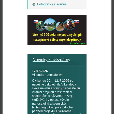
Fotografická soutež
Novinky z hvězdárny
17.07.2026
Víkend s nanosatelity
O víkendu 10. – 12. 7 2026 se
úspěšně uskutečnila Víkendová
škola návrhu a stavby nanosatelitů
v rámci projektu přeshraniční
spolupráce s názvem Rozvoj
vzdělávání v oblasti vývoje
nanosatelitů a kosmických
technologií. Akci pořádali oba
partneři projektu, Hvězdárna