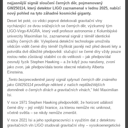
nejjasnější signál sloučení černých děr, pojmenovaný
GW250114, který detektor LIGO zaznamenal v lednu 2025, nabízí
nový pohled na tyto záhadné kosmické giganty.
Deset let poté, co vědci poprvé detekovali gravitační vlny
vycházející ze dvou srážejících se černých děr, výzkumný tým
LIGO-Virgo-KAGRA, který vedl profesor astronomie z Kolumbijské
univerzity Maximilian Isi, zaznamenal signál z téměř identické
srážky černých děr. Vylepšená detekční technologie umožnila
vědcům vidět černé díry téměř čtyřikrát jasněji než před deseti lety a
potvrdila dvě důležité předpovědi: slučující se černé díry vždy pouze
rostou nebo zůstávají stabilní co do velikosti – jak předpovídal
zesnulý fyzik Stephen Hawking – a že když jsou narušeny, zvoní
jako zvon, jak předpovídala teorie obecné relativity Alberta
Einsteina.
„
Tento bezprecedentně jasný signál splynutí černých děr známého
jako GW250114 prověřuje některé z našich nejdůležitějších
domněnek o černých dírách a gravitačních vlnách
,“ řekl Maximilian
Isi.
V roce 1971 Stephen Hawking předpověděl, že horizont událostí
černé díry – její vnější hranice, za kterou nemůže nic uniknout,
včetně světla – se nikdy nemůže zmenšit.
V roce 2021 Isi a jeho spolupracovníci s využitím dat z detektoru
gravitačních vln LIGO studovali gravitační vlny – vysokoenergetické