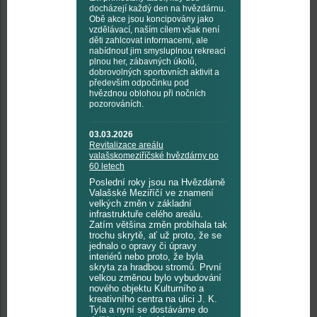
docházejí každý den na hvězdárnu.
Obě akce jsou koncipovány jako
vzdělávací, naším cílem však není
děti zahlcovat informacemi, ale
nabídnout jim smysluplnou rekreaci
plnou her, zábavných úkolů,
dobrovolných sportovních aktivit a
především odpočinku pod
hvězdnou oblohou při nočních
pozorováních.
03.03.2026
Revitalizace areálu
valašskomeziříčské hvězdárny po
60 letech
Poslední roky jsou na Hvězdárně
Valašské Meziříčí ve znamení
velkých změn v základní
infrastruktuře celého areálu.
Zatím většina změn probíhala tak
trochu skrytě, ať už proto, že se
jednalo o opravy či úpravy
interiérů nebo proto, že byla
skryta za hradbou stromů. První
velkou změnou bylo vybudování
nového objektu Kulturního a
kreativního centra na ulici J. K.
Tyla a nyní se dostáváme do