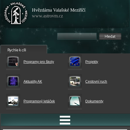
Hvězdárna Valašské Meziříčí
www.astrovm.cz
Programy pro školy
Projekty
Aktuality AK
Cestovní ruch
Programový letáček
Dokumenty