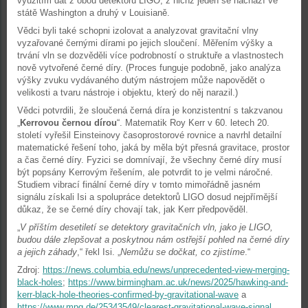
využitím dat z obou detektorů LIGO, z nichž jeden se nachází ve
státě Washington a druhý v Louisianě.
Vědci byli také schopni izolovat a analyzovat gravitační vlny
vyzařované černými dírami po jejich sloučení. Měřením výšky a
trvání vln se dozvěděli více podrobností o struktuře a vlastnostech
nově vytvořené černé díry. (Proces funguje podobně, jako analýza
výšky zvuku vydávaného dutým nástrojem může napovědět o
velikosti a tvaru nástroje i objektu, který do něj narazil.)
Vědci potvrdili, že sloučená černá díra je konzistentní s takzvanou
„
Kerrovou černou dírou
“. Matematik Roy Kerr v 60. letech 20.
století vyřešil Einsteinovy časoprostorové rovnice a navrhl detailní
matematické řešení toho, jaká by měla být přesná gravitace, prostor
a čas černé díry. Fyzici se domnívají, že všechny černé díry musí
být popsány Kerrovým řešením, ale potvrdit to je velmi náročné.
Studiem vibrací finální černé díry v tomto mimořádně jasném
signálu získali Isi a spolupráce detektorů LIGO dosud nejpřímější
důkaz, že se černé díry chovají tak, jak Kerr předpověděl.
„
V příštím desetiletí se detektory gravitačních vln, jako je LIGO,
budou dále zlepšovat a poskytnou nám ostřejší pohled na černé díry
a jejich záhady
,“ řekl Isi. „
Nemůžu se dočkat, co zjistíme
.“
Zdroj:
https://news.columbia.edu/news/unprecedented-view-merging-
black-holes
;
https://www.birmingham.ac.uk/news/2025/hawking-and-
kerr-black-hole-theories-confirmed-by-gravitational-wave
a
https://www.mpg.de/25343549/clearest-gravitational-wave-signal