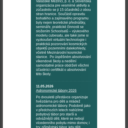
Valašské Meziříčí, p. o. a Slovenská
organizácia pre vesmírné aktivity a
zúčastnilo se ji 15 účastníků z obou
stran hranice. Součástí opravdu
bohatého a zajímavého programu
byly nejen teoretické přednášky,
semináře, praktické činnosti se
složením Schoolsatů – výukového
modelu cubesatu, ale také jsme si
vyzkoušeli virtuální technologie i
praktická pozorování kosmických
objektů pozemními dalekohledy,
včetně Mezinárodní kosmické
stanice. Po úspěšném absolvování
víkendové školy a nedělní
samostatné práce obdrželi všichni
účastníci certifikát o absolvování
této školy.
11.05.2026
Astronomické tábory 2026
Po dvouleté přestávce organizuje
hvězdárna pro děti a mládež
astronomické tábory. Podobně jako
v předchozích letech nabízíme
pobytový tábor pro starší a
odvážnější děti, které se nebojí
vícedenního pobytu mimo domov, i
tzv. příměstský tábor, kdy děti