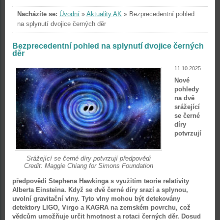
Nacházíte se:
Úvodní
»
Aktuality AK
»
Bezprecedentní pohled
na splynutí dvojice černých děr
Bezprecedentní pohled na splynutí dvojice černých
děr
11.10.2025
Nové
pohledy
na dvě
srážející
se černé
díry
potvrzují
Srážející se černé díry potvrzují předpovědi
Credit: Maggie Chiang for Simons Foundation
předpovědi Stephena Hawkinga s využitím teorie relativity
Alberta Einsteina. Když se dvě černé díry srazí a splynou,
uvolní gravitační vlny. Tyto vlny mohou být detekovány
detektory LIGO, Virgo a KAGRA na zemském povrchu, což
vědcům umožňuje určit hmotnost a rotaci černých děr. Dosud