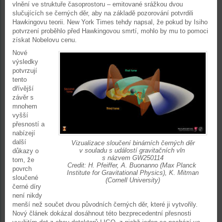
vlnění ve struktuře časoprostoru – emitované srážkou dvou
slučujících se černých děr, aby na základě pozorování potvrdili
Hawkingovu teorii. New York Times tehdy napsal, že pokud by Isiho
potvrzení proběhlo před Hawkingovou smrtí, mohlo by mu to pomoci
získat Nobelovu cenu.
Nové
výsledky
potvrzují
tento
dřívější
závěr s
mnohem
vyšší
přesností a
nabízejí
další
Vizualizace sloučení binárních černých děr
v souladu s událostí gravitačních vln
důkazy o
s názvem GW250114
tom, že
Credit: H. Pfeiffer, A. Buonanno (Max Planck
povrch
Institute for Gravitational Physics), K. Mitman
sloučené
(Cornell University)
černé díry
není nikdy
menší než součet dvou původních černých děr, které ji vytvořily.
Nový článek dokázal dosáhnout této bezprecedentní přesnosti