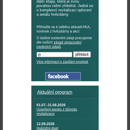
další etapy, která je svou
povahou velmi zřetelná. Jedná se
o komplexní revitalizaci oplocení
a areálu hvězdárny.
Přihlašte se k odběru aktualit AKA,
novinek z hvězdárny a akcí:
S Vašimi osobními údaji pracujeme
dle našich
zásad zpracování
osobních údajů
.
Více informací o zasílání novinek
Aktuální program
01.07.-31.08.2026
Uzavření areálu z důvodu
revitalizace
12.08.2026
Hvězdný duel